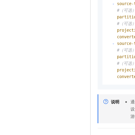
-
source-
#（可选
partiti
#（可选
project
convert
-
source-
#（可选
partiti
#（可选
project
convert
说明
通
设
游