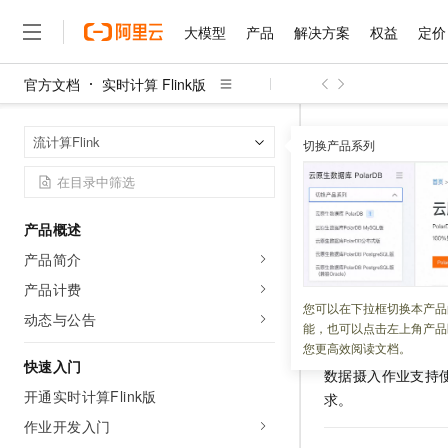
大模型
产品
解决方案
权益
定价
官方文档
实时计算 Flink版
大模型
产品
解决方案
权益
定价
云市场
伙伴
服务
了解阿里云
精选产品
精选解决方案
普惠上云
产品定价
精选商城
成为销售伙伴
售前咨询
为什么选择阿里云
千问AI平台
实时计算 Flin
首页
流计算Flink
了解云产品的定价详情
切换产品系列
大模型服务平台百炼
千问办公，解锁你的工作
普惠上云 官方力荐
分销伙伴
在线服务
网站建设
什么是云计算
大
大模型服务与应用平台
企业级Agent产品，直接
云服务器38元/年起，超
数据库数
咨询伙伴
多端小程序
技术领先
云上成本管理
售后服务
千问大模型
Agency Agents：拥
官方推荐返现计划
大模型
大模型
精选产品
精选解决方案
Salesforce 国际版订阅
稳定可靠
产品概述
管理和优化成本
多元化、高性能、安全可靠
推荐新用户得奖励，单订单
更新时间：
2026-02-05
销售伙伴合作计划
自助服务
产品简介
友盟天域
安全合规
人工智能与机器学习
AI
文本生成
无影云电脑
HappyHorse 打造一
云工开物
本文为您介绍使用
无影生态合作计划
在线服务
产品计费
观测云
分析师报告
随时随地安全接入的云上超
高校专属算力普惠，学生认
计算
互联网应用开发
您可以在下拉框切换本产品
Qwen3.8-Max
HOT
动态与公告
阿里云数据湖构建（Dat
Salesforce On Alibaba C
工单服务
能，也可以点击左上角产品
智能体时代全能旗舰模型
Tuya 物联网平台阿里云
研究报告与白皮书
云解析DNS
快速拥有专属 OpenClaw
提供元数据管理、
Consulting Partner 合
大数据
容器
您更高效阅读文档。
免费试用
短信专区
快速入门
蓝凌 OA
Qwen3.7-Plus
数据摄入作业支持
AI 大模型销售与服务生
现代化应用
存储
天池大赛
能看、能想、能动手的多模
开通实时计算Flink版
求。
云原生大数据计算服务 Max
解决方案免费试用 新老
电子合同
面向分析的企业级SaaS模
最高领取价值200元试用
作业开发入门
安全
网络与CDN
AI 算法大赛
Qwen3-VL-Plus
畅捷通