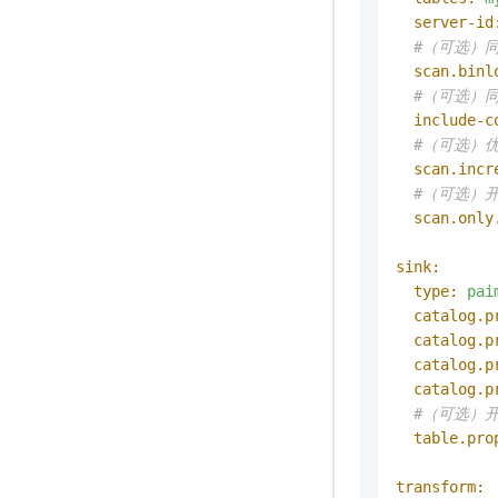
server-id
#（可选）
scan.binl
#（可选）
include-c
#（可选）优
scan.incr
#（可选）
scan.only
sink:
type:
pai
catalog.p
catalog.p
catalog.p
catalog.p
#（可选）
table.pro
transform: