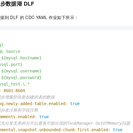
服务生态伙伴
同步数据湖
视觉 Coding、空间感知、多模态思考等全面升级
DLF
1M上下文，专为长程任务能力而生
云工开物
企业应用
Night Plan 支持 Qwen 3.8-Max
AI 办公
NEW
Red Hat
30+ 款产品免费体验
夜间 5 折，Qwen/Meoo/TokenPlan 客户专享
AI智能应用
科研合作
ERP
数据到
DLF
的
CDC YAML
作业如下所示：
堂（旗舰版）
SUSE
智能客服
AI 应用构建
大模型原生
CRM
2个月
自动承接线索
建站小程序
Qoder
大模型服务平台百炼-应用模版
OA 办公系统
HOT
NEW
面向真实软件
个人版上线、团队版降价；千问3.8-Max首发发尝鲜
丰富多元化的应用模版和解决方案
ql
力提升
财税管理
模板建站
QL
Source
万有无界
大模型服务平台百炼-智能体
${mysql.hostname}
400电话
定制建站
的模型效果
灵活可视化地构建企业级 Agent
ysql.port}
方案
广告营销
模板小程序
${mysql.username}
秒悟
人工智能平台 PAI
${mysql.password}
定制小程序
云端极速 AI 
新一代 AI 视频生成模型，深度适配广告营销等场景
AI Native 的算法工程平台，一站式完成建模、训练、推理服务部署
ysql_test.\.*
:
8601
-8604
APP 开发
同步增量阶段新创建的表的数据
建站系统
og.newly-added-table.enabled:
true
同步表注释和字段注释
omments.enabled:
true
AI 应用
10分钟微调：让0.6B模型媲美235B模型
多模态数据信
先分发无界的分片以避免可能出现的TaskManager OutOfMemory问题
依托云原生高可用架构,实现Dify私有化部署
用1%尺寸在特定领域达到大模型90%以上效果
emental.snapshot.unbounded-chunk-first.enabled:
true