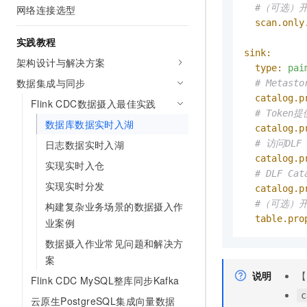
10 分钟在聊天系统中增加
#（可选）
网络连接选型
专有云
scan.only
实践教程
sink:
架构设计与解决方案
type:
pai
数据集成与同步
# Metas
catalog.p
Flink CDC数据摄入最佳实践
# Token
数据库数据实时入湖
catalog.p
日志数据实时入湖
# 访问DLF 
catalog.p
实现实时入仓
# DLF Ca
实现实时分发
catalog.p
#（可选）
构建复杂业务场景的数据摄入作
table.pro
业案例
数据摄入作业常见问题和解决方
案
说明
【
Flink CDC MySQL整库同步Kafka
c
云原生PostgreSQL集成向量数据