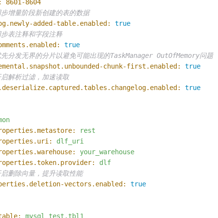
:
8601
-8604
同步增量阶段新创建的表的数据
og.newly-added-table.enabled:
true
同步表注释和字段注释
omments.enabled:
true
先分发无界的分片以避免可能出现的TaskManager OutOfMemory问题
emental.snapshot.unbounded-chunk-first.enabled:
true
开启解析过滤，加速读取
.deserialize.captured.tables.changelog.enabled:
true
mon
roperties.metastore:
rest
roperties.uri:
dlf_uri
roperties.warehouse:
your_warehouse
roperties.token.provider:
dlf
开启删除向量，提升读取性能
perties.deletion-vectors.enabled:
true
table:
mysql_test.tbl1