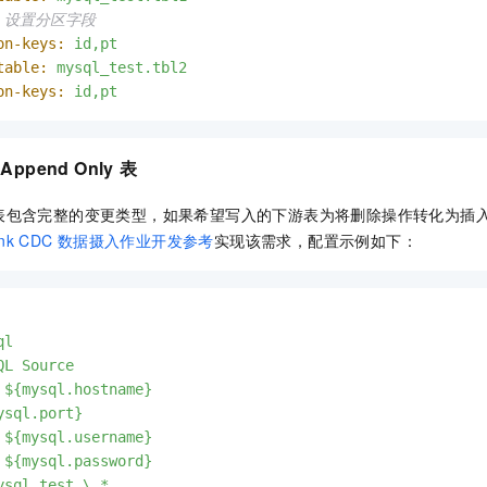
）设置分区字段  
on-keys:
id,pt
table:
mysql_test.tbl2
on-keys:
id,pt
 Append Only
表
表包含完整的变更类型，如果希望写入的下游表为将删除操作转化为插
ink CDC
数据摄入作业开发参考
实现该需求，配置示例如下：
ql
QL
Source
${mysql.hostname}
ysql.port}
${mysql.username}
${mysql.password}
ysql_test.\.*