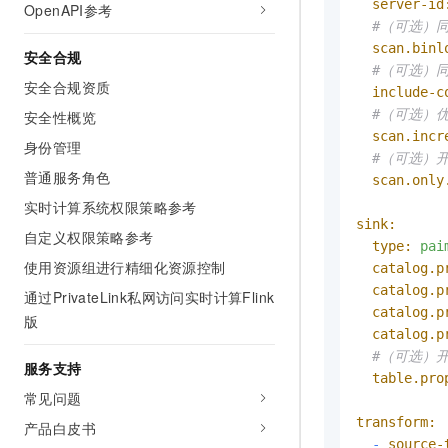
server-id
OpenAPI参考
#（可选）
scan.binl
安全合规
#（可选）
安全合规资质
include-c
#（可选）优
安全性概览
scan.incr
身份管理
#（可选）
普通服务角色
scan.only
实时计算系统权限策略参考
sink:
自定义权限策略参考
type:
pai
使用资源组进行精细化资源控制
catalog.p
catalog.p
通过PrivateLink私网访问实时计算Flink
catalog.p
版
catalog.p
#（可选）
服务支持
table.pro
常见问题
transform:
产品白皮书
-
source-