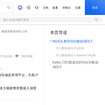
文档
备案
控制台
注册
登录
输入文档关键字查找
验
作计划
器
AI 活动
专业服务
服务伙伴合作计划
开发者社区
加入我们
服务平台百炼
阿里云 OPC 创新助力计划
数据库数据实时入湖
本页导读
（1）
一站式生成采购清单，支持单品或批量购买
S
io：打造专属 AI 语音助手
S产品伙伴计划（繁花）
峰会
造的大模型服务与应用开发平台
轻量应用服务器
一句话生成原生可编辑精美 PPT 文稿
AI 生产力先锋
Al MaaS 服务伙伴赋能合作
域名
博文
Careers
至高可申请百万元
MySQL整库同步数据湖DLF
性可伸缩的云计算服务
开启高性价比 AI 编程新体验
Qwen-Audio-3.0-Realtime 端到端实时语音角色扮演
输入一句话想法, 轻松生成专业的 PPT
先锋实践拓展 AI 生产力的边界
快速构建应用程序和网站，即刻迈出上云第一步
Token 补贴，五大权
计划
海大会
伙伴信用分合作计划
商标
问答
社会招聘
写入数据湖DLF分区表
益加速 OPC 成功
S
eek-V4-Pro
数字证书管理服务（原SSL证书）
一键部署幻兽帕鲁游戏服务器
飞天发布时刻
HOT
划
备案
电子书
校园招聘
写入数据湖DLF Append Only表
pSeek-V4-Pro
视频创作，一键激活电商全链路生产力
全托管，含MySQL、PostgreSQL、SQL Server、MariaDB多引擎
实现全站HTTPS，呈现可信的WEB访问
一键购买专属联机服务器，轻松开启游戏
所见，即是所愿
我的收藏
产品详情
更多支持
划
公司注册
镜像站
Kafka CDC数据实时同步到数据
视频生成
语音识别与合成
专属 QwenPaw
短信服务
漫剧工坊：一站式动画创作平台
AI 实训营
HOT
湖DLF
践。
合作伙伴培训与认证
划
上云迁移
的智能体编程平台
站生成，高效打造优质广告素材
从聊天伙伴进化为能主动干活的本地数字员工
快速生产连贯的高质量长漫剧
从基础到进阶，Agent 创客手把手教你
国内短信简单易用，安全可靠，秒级触达，全球覆盖200+国家和地区。
e-1.1-T2V
Qwen3-TTS-Flash
lScope
我要反馈
据存储及管理平台，为客户
查询合作伙伴
畅细腻的高质量视频
离线语音合成大模型，多语言方言自适应，低延迟高稳定
n Alibaba Cloud ISV 合作
代维服务
olarDB
建企业门户网站
大数据开发治理平台 DataWorks
10 分钟搭建微信、支付宝小程序
创新加速
ope
登录合作伙伴管理后台
我要建议
站，无忧落地极速上线
以可视化方式快速构建移动和 PC 门户网站
100%兼容MySQL、PostgreSQL，兼容Oracle，支持集中和分布式
高效部署网站，快速应用到小程序
Data Agent 驱动的一站式 Data+AI 开发治理平台
e-1.1-I2V
Cosyvoice-V3-Flash
成大规模整库数据入湖需
安全
畅自然，细节丰富
高表现力语音合成大模型，语音克隆听感自然
我要投诉
上云场景组合购
伴
边界网络安全防护产品
漫剧创作，剧本、分镜、视频高效生成
覆盖90%+业务场景，专享组合折扣价
2V
VPN
Fun-ASR