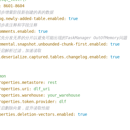
:
8601
-8604
同步增量阶段新创建的表的数据
og.newly-added-table.enabled:
true
同步表注释和字段注释
omments.enabled:
true
先分发无界的分片以避免可能出现的TaskManager OutOfMemory问题
emental.snapshot.unbounded-chunk-first.enabled:
true
开启解析过滤，加速读取
.deserialize.captured.tables.changelog.enabled:
true
mon
roperties.metastore:
rest
roperties.uri:
dlf_uri
roperties.warehouse:
your_warehouse
roperties.token.provider:
dlf
开启删除向量，提升读取性能
perties.deletion-vectors.enabled:
true