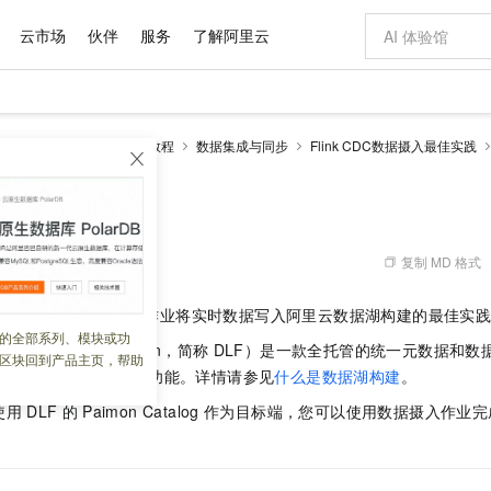
云市场
伙伴
服务
了解阿里云
AI 特惠
数据与 API
成为产品伙伴
企业增值服务
最佳实践
价格计算器
AI 场景体
基础软件
产品伙伴合
阿里云认证
市场活动
配置报价
大模型
k版
流计算Flink
实践教程
数据集成与同步
Flink CDC数据摄入最佳实践
自助选配和估算价格
新方式
域名与网站
睿译宝，AI翻译排版一步到位
智启 AI 普惠权益
产品生态集成认证中心
企业支持计划
云上春晚
千问官方 MaaS 平台，为开发者和 Agent 而生，新用户赠送 1 亿 + tokens 额度
云服务器 EC
Qwen Aud
AI Coding
阿里云Maa
2026 阿里云
为企业打
数据集
Windows
大模型认证
模型
NEW
NEW
交付可用成果
值低价云产品抢先购
提供智能易用的域名与建站服务
上传文档即自动完成翻译和格式还原
至高享 1亿+免费 tokens，加速 Al 应用落地
安全可靠、弹
智能编程，一键
据实时入湖
产品生态伙伴
专家技术服务
云上奥运之旅
弹性计算合作
阿里云中企出
手机三要素
宝塔 Linux
全部认证
价格优势
有专属领域专家
对象存储 OSS
GLM-5.2：长任务时代开源旗舰模型
阿里云 OPC 创新助力计划
云数据库 RD
即刻拥有 DeepS
AI 电商营销
产品生态伙伴工作台
企业增值服务台
云栖战略参考
云存储合作计
云栖大会
身份实名认证
CentOS
训练营
推动算力普惠，释放技术红利
的大模型服务
最高返9万
多领域专家智能体,一键组建 AI 虚拟交付团队
至高百万元 Token 补贴，加速一人公司成长
稳定、安全、高性价比、高性能的云存储服务
真正可用的 1M 上下文,一次完成代码全链路开发
轻松解锁专属 Dee
从图文生成到
复制 MD 格式
 07:46:51
云上的中国
数据库合作计
活动全景
短信
Docker
图片和
站式影视创作平台
人工智能平台 PAI
Hermes Agent，打造自进化智能体
Token Plan 模型订阅计划
Qoder
5 分钟轻松部署
AI 广告创作
企业成长
大模型
NEW
信息公告
数据摄入
CDC YAML
作业将实时数据写入阿里云数据湖构建的最佳实
看见新力量
云网络合作计
OCR 文字识别
JAVA
级电脑
证享300元代金券
可视化编排打通从文字构思到成片全链路闭环
一站式AI开发、训练和推理服务
自主进化，持久记忆，越用越聪明
Qwen3.8-Max 首发尝鲜，限时加量 10 倍，夜间低至2折
面向真实软件
图文、视频一
的全部系列、模块或功
Kimi-K3
HappyHors
NEW
魔搭 Mode
a Lake Formation，简称
DLF）是一款全托管的统一元数据和数
loud
服务实践
官网公告
区块回到产品主页，帮助
Kimi 最新旗舰模型，长程编程与推理利器
让文字生成流
金融模力时刻
Salesforce O
版
发票查验
全能环境
Qoder CN
Claude Code + GStack 打造工程团队
千问办公，限时限量积分加倍
云原生数据库 P
低代码高效构
AI 建站
NEW
权限管理和存储优化等功能。详情请参见
什么是数据湖构建
。
作计划
计划
创新中心
魔搭 ModelSc
健康状态
让AI从“聊天伙伴”进化为能干活的“数字员工”
覆盖公网/内网、递归/权威、移动APP等全场景解析服务
安装技能 GStack，拥有专属 AI 工程团队
你的AI工作搭子，覆盖日常办公高频场景
基于千问大模型等，支持代码智能生成、研发智能问答
0 代码专业建
客户案例
天气预报查询
操作系统
Deepseek-v4-pro
HappyHors
使用
DLF
的
Paimon Catalog
作为目标端，您可以使用数据摄入作业完
态合作计划
态智能体模型
旗舰 MoE 大模型，百万上下文与顶尖推理能力
图生视频，流
Compute
同享
容器服务 Kubernetes 版 ACK
万小智 AI 建站低至 15元/月
云防火墙
AI 短剧/漫剧
快递物流查询
WordPress
成为服务伙
高校合作
式云数据仓库
点，立即开启云上创新
提供一站式管理容器应用的 K8s 服务
送.CN域名，送备案服务码
云原生的云上
AI助力短剧
GLM-5.2
Wan2.7-T
Ubuntu