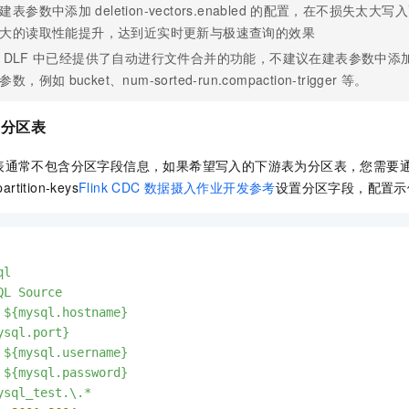
建表参数中添加
deletion-vectors.enabled
的配置，在不损失太大写入
大的读取性能提升，达到近实时更新与极速查询的效果
DLF
中已经提供了自动进行文件合并的功能，不建议在建表参数中添
参数，例如
bucket、num-sorted-run.compaction-trigger
等。
分区表
表通常不包含分区字段信息，如果希望写入的下游表为分区表，您需要
partition-keys
Flink CDC
数据摄入作业开发参考
设置分区字段，配置示
ql
QL
Source
${mysql.hostname}
ysql.port}
${mysql.username}
${mysql.password}
ysql_test.\.*