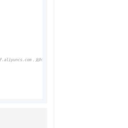
t.diy 一步搞定创意建站
构建大模型应用的安全防护体系
通过自然语言交互简化开发流程,全栈开发支持
通过阿里云安全产品对 AI 应用进行安全防护
.aliyuncs.com，如http://cn-hangzhou-vpc.dlf.aliyuncs.co