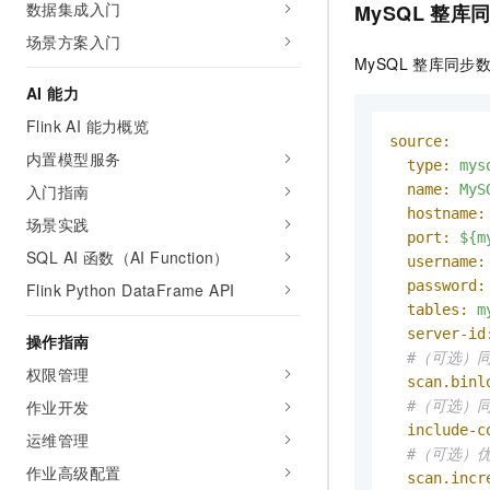
数据集成入门
MySQL
整库
AI 产品 免费试用
网络
安全
云开发大赛
Tableau 订阅
场景方案入门
1亿+ 大模型 tokens 和 
可观测
入门学习赛
MySQL
整库同步
中间件
AI空中课堂在线直播课
140+云产品 免费试用
AI 能力
大模型服务
上云与迁云
产品新客免费试用，最长1
数据库
Flink AI 能力概览
生态解决方案
千问AI平台-Token Plan
source:
企业出海
大模型ACA认证体验
内置模型服务
大数据计算
type:
mys
助力企业全员 AI 认知与能
行业生态解决方案
入门指南
name:
MyS
政企业务
媒体服务
千问AI平台-模型体验
hostname:
开发者生态解决方案
场景实践
在线体验全尺寸、多种模态
port:
${m
企业服务与云通信
SQL AI 函数（AI Function）
AI 开发和 AI 应用解决
username:
Happy 系列大模型
password:
Flink Python DataFrame API
域名与网站
tables:
m
终端用户计算
server-id
操作指南
#（可选）
权限管理
Serverless
scan.binl
大模型解决方案
作业开发
#（可选）
开发工具
include-c
快速部署 Dify，高效搭建 
运维管理
#（可选）优
迁移与运维管理
作业高级配置
scan.incr