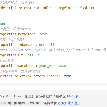
一个 AI 助手
即刻拥有 DeepSeek-R1 满血版
超强辅助，Bol
开启解析过滤，加速读取
在企业官网、通讯软件中为客户提供 AI 客服
多种方案随心选，轻松解锁专属 DeepSeek
.deserialize.captured.tables.changelog.enabled:
true
mon
tore类型，固定为rest
roperties.metastore:
rest
提供方，固定为dlf
roperties.token.provider:
dlf
Rest Catalog Server的URI，格式为http://[region-id]-vpc.dlf
roperties.uri:
dlf_uri
talog名称。
roperties.warehouse:
your_warehouse
开启删除向量，提升读取性能
perties.deletion-vectors.enabled:
true
MySQL Source
配置】更多参数详情请参见
MySQL
。
详情请参见
服务接入点
。
atalog.properties.uri