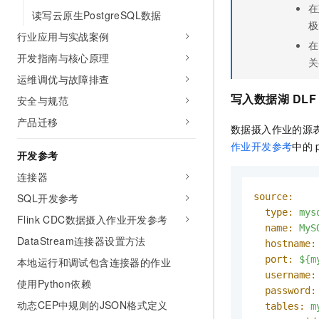
在
读写云原生PostgreSQL数据
极
行业应用与实战案例
在
开发指南与核心原理
关
运维调优与故障排查
写入数据湖
DLF
安全与规范
产品迁移
数据摄入作业的源
作业开发参考
中的
开发参考
连接器
source:
SQL开发参考
type:
mys
Flink CDC数据摄入作业开发参考
name:
MyS
DataStream连接器设置方法
hostname:
port:
${m
本地运行和调试包含连接器的作业
username:
使用Python依赖
password:
动态CEP中规则的JSON格式定义
tables:
m