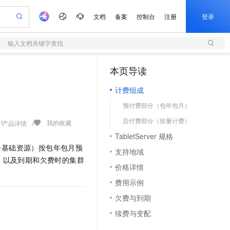
文档
备案
控制台
注册
登录
输入文档关键字查找
验
作计划
器
AI 活动
专业服务
服务伙伴合作计划
开发者社区
加入我们
服务平台百炼
阿里云 OPC 创新助力计划
本页导读
（1）
一站式生成采购清单，支持单品或批量购买
S
可编辑精美 PPT 文稿
S产品伙伴计划（繁花）
峰会
造的大模型服务与应用开发平台
轻量应用服务器
Agency Agents：拥有专属领域专家
AI 生产力先锋
Al MaaS 服务伙伴赋能合作
域名
博文
Careers
至高可申请百万元
计费组成
性可伸缩的云计算服务
 轻松生成专业的 PPT
开启高性价比 AI 编程新体验
先锋实践拓展 AI 生产力的边界
快速构建应用程序和网站，即刻迈出上云第一步
多领域专家智能体,一键组建 AI 虚拟交付团队
Token 补贴，五大权
计划
海大会
伙伴信用分合作计划
商标
问答
社会招聘
预付费部分（包年包月）
益加速 OPC 成功
S
帕鲁游戏服务器
数字证书管理服务（原SSL证书）
HappyHorse 打造一站式影视创作平台
飞天发布时刻
HOT
划
备案
电子书
校园招聘
后付费部分（按量计费）
联机服务器，轻松开启游戏
视频创作，一键激活电商全链路生产力
全托管，含MySQL、PostgreSQL、SQL Server、MariaDB多引擎
实现全站HTTPS，呈现可信的WEB访问
所见，即是所愿
可视化编排打通从文字构思到成片全链路闭环
我的收藏
产品详情
更多支持
划
公司注册
镜像站
TabletServer 规格
视频生成
语音识别与合成
 智能体与工作流应用
短信服务
漫剧工坊：一站式动画创作平台
AI 实训营
同步基础资源）按包年包月预
合作伙伴培训与认证
支持地域
划
上云迁移
的智能体编程平台
站生成，高效打造优质广告素材
通过阿里云百炼高效搭建AI应用,助力高效开发
快速生产连贯的高质量长漫剧
从基础到进阶，Agent 创客手把手教你
国内短信简单易用，安全可靠，秒级触达，全球覆盖200+国家和地区。
e-1.1-T2V
Qwen3-TTS-Flash
格，以及到期和欠费时的集群
lScope
我要反馈
查询合作伙伴
价格详情
畅细腻的高质量视频
离线语音合成大模型，多语言方言自适应，低延迟高稳定
n Alibaba Cloud ISV 合作
代维服务
olarDB
建企业门户网站
大数据开发治理平台 DataWorks
10 分钟搭建微信、支付宝小程序
费用示例
创新加速
ope
登录合作伙伴管理后台
我要建议
站，无忧落地极速上线
以可视化方式快速构建移动和 PC 门户网站
100%兼容MySQL、PostgreSQL，兼容Oracle，支持集中和分布式
高效部署网站，快速应用到小程序
Data Agent 驱动的一站式 Data+AI 开发治理平台
e-1.1-I2V
Cosyvoice-V3-Flash
欠费与到期
安全
畅自然，细节丰富
高表现力语音合成大模型，语音克隆听感自然
我要投诉
上云场景组合购
伴
续费与变配
边界网络安全防护产品
漫剧创作，剧本、分镜、视频高效生成
覆盖90%+业务场景，专享组合折扣价
2V
VPN
Fun-ASR