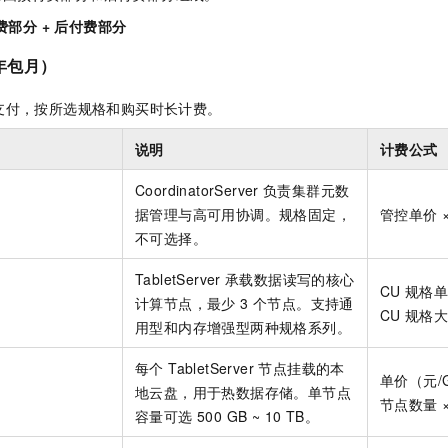
服务生态伙伴
视觉 Coding、空间感知、多模态思考等全面升级
1M上下文，专为长程任务能力而生
云工开物
企业应用
Night Plan 支持 Qwen 3.8-Max
AI 办公
NEW
费部分 + 后付费部分
Red Hat
30+ 款产品免费体验
夜间 5 折，Qwen/Meoo/TokenPlan 客户专享
AI智能应用
科研合作
ERP
年包月）
堂（旗舰版）
SUSE
智能客服
AI 应用构建
大模型原生
CRM
2个月
自动承接线索
支付，按所选规格和购买时长计费。
建站小程序
Qoder
大模型服务平台百炼-应用模版
OA 办公系统
HOT
NEW
说明
计费公式
面向真实软件
个人版上线、团队版降价；千问3.8-Max首发发尝鲜
丰富多元化的应用模版和解决方案
力提升
财税管理
模板建站
CoordinatorServer
负责集群元数
万有无界
大模型服务平台百炼-智能体
400电话
定制建站
据管理与高可用协调。规格固定，
管控单价 
的模型效果
灵活可视化地构建企业级 Agent
不可选择。
方案
广告营销
模板小程序
秒悟
人工智能平台 PAI
定制小程序
云端极速 AI 
新一代 AI 视频生成模型，深度适配广告营销等场景
AI Native 的算法工程平台，一站式完成建模、训练、推理服务部署
TabletServer
承载数据读写的核心
CU
规格单
计算节点，最少 3 个节点。支持通
APP 开发
CU
规格大
用型和内存增强型两种规格系列。
建站系统
每个 TabletServer 节点挂载的本
单价（元/G
地云盘，用于热数据存储。单节点
AI 应用
10分钟微调：让0.6B模型媲美235B模型
多模态数据信
节点数量 
容量可选 500 GB ~ 10 TB。
依托云原生高可用架构,实现Dify私有化部署
用1%尺寸在特定领域达到大模型90%以上效果