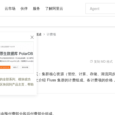
云市场
伙伴
服务
了解阿里云
AI 特惠
数据与 API
成为产品伙伴
企业增值服务
最佳实践
价格计算器
AI 场景体
基础软件
产品伙伴合
阿里云认证
市场活动
配置报价
大模型
k版
流存储Fluss
产品概述
计费项
自助选配和估算价格
步到位
域名与网站
智启 AI 普惠权益
产品生态集成认证中心
企业支持计划
云上春晚
Qwen Audio：打造专属 AI 语音助手
千问官方 MaaS 平台，为开发者和 Agent 而生，新用户赠送 1 亿 + tokens 额度
云服务器 EC
一句话生成原生
AI Coding
阿里云Maa
2026 阿里云
为企业打
数据集
Windows
大模型认证
模型
NEW
NEW
格式还原
值低价云产品抢先购
提供智能易用的域名与建站服务
至高享 1亿+免费 tokens，加速 Al 应用落地
Qwen-Audio-3.0-Realtime 端到端实时语音角色扮演
安全可靠、弹
输入一句话想法,
智能编程，一键
产品生态伙伴
专家技术服务
云上奥运之旅
弹性计算合作
阿里云中企出
手机三要素
宝塔 Linux
全部认证
价格优势
开源旗舰模型
对象存储 OSS
即刻拥有 DeepSeek-V4-Pro
阿里云 OPC 创新助力计划
云数据库 RD
一键部署幻兽
AI 电商营销
产品生态伙伴工作台
企业增值服务台
云栖战略参考
云存储合作计
云栖大会
身份实名认证
CentOS
训练营
推动算力普惠，释放技术红利
的大模型服务
最高返9万
真正可用的 1M 上下文,一次完成代码全链路开发
轻松解锁专属 DeepSeek-V4-Pro
至高百万元 Token 补贴，加速一人公司成长
稳定、安全、高性价比、高性能的云存储服务
一键购买专属
从图文生成到
复制 MD 格式
 10:04:36
云上的中国
数据库合作计
活动全景
短信
Docker
图片和
自进化智能体
人工智能平台 PAI
5 分钟轻松部署专属 QwenPaw
Token Plan 模型订阅计划
Qoder
高效搭建 AI
AI 广告创作
企业成长
大模型
NEW
HOT
信息公告
e Fluss 版采用混合计费模式：集群核心资源（管控、计算、存储、湖流
看见新力量
云网络合作计
OCR 文字识别
JAVA
级电脑
越聪明
证享300元代金券
一站式AI开发、训练和推理服务
Qwen3.8-Max 首发尝鲜，限时加量 10 倍，夜间低至2折
从聊天伙伴进化为能主动干活的本地数字员工
面向真实软件
图文、视频一
的全部系列、模块或功
Kimi-K3
HappyHors
存储按量后付费。本文介绍 Fluss 集群的计费组成、各计费项的价
NEW
魔搭 Mode
loud
服务实践
官网公告
区块回到产品主页，帮助
Kimi 最新旗舰模型，长程编程与推理利器
让文字生成流
金融模力时刻
Salesforce O
版
发票查验
全能环境
Qoder CN
Claude Code + GStack 打造工程团队
千问办公，限时限量积分加倍
云原生数据库 P
低代码高效构
AI 建站
NEW
作计划
计划
创新中心
魔搭 ModelSc
健康状态
让AI从“聊天伙伴”进化为能干活的“数字员工”
覆盖公网/内网、递归/权威、移动APP等全场景解析服务
安装技能 GStack，拥有专属 AI 工程团队
你的AI工作搭子，覆盖日常办公高频场景
基于千问大模型等，支持代码智能生成、研发智能问答
0 代码专业建
客户案例
天气预报查询
操作系统
Deepseek-v4-pro
HappyHors
态合作计划
态智能体模型
旗舰 MoE 大模型，百万上下文与顶尖推理能力
图生视频，流
Compute
同享
容器服务 Kubernetes 版 ACK
万小智 AI 建站低至 15元/月
云防火墙
AI 短剧/漫剧
快递物流查询
WordPress
成为服务伙
高校合作
式云数据仓库
点，立即开启云上创新
提供一站式管理容器应用的 K8s 服务
送.CN域名，送备案服务码
云原生的云上
AI助力短剧
GLM-5.2
Wan2.7-T
总费用由预付费部分和后付费部分组成。
Ubuntu