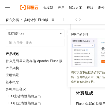
大模型
产品
解决方案
权益
定价
官方文档
实时计算 Flink版
大模型
产品
解决方案
权益
定价
云市场
伙伴
服务
了解阿里云
精选产品
精选解决方案
普惠上云
产品定价
精选商城
成为销售伙伴
售前咨询
为什么选择阿里云
千问AI平台
实时计算 Flin
首页
流存储Fluss
了解云产品的定价详情
切换产品系列
大模型服务平台百炼
睿译宝，AI翻译排版一
普惠上云 官方力荐
分销伙伴
在线服务
网站建设
什么是云计算
大
大模型服务与应用平台
上传文档即自动完成翻译和
云服务器38元/年起，超
计费项
咨询伙伴
多端小程序
技术领先
云上成本管理
售后服务
千问大模型
GLM-5.2：长任务时代
官方推荐返现计划
大模型
大模型
精选产品
精选解决方案
Salesforce 国际版订阅
稳定可靠
产品概述
管理和优化成本
多元化、高性能、安全可靠
推荐新用户得奖励，单订单
更新时间：
2026-06-29
销售伙伴合作计划
自助服务
什么是阿里云流存储 Apache Fluss 版
友盟天域
安全合规
人工智能与机器学习
AI
文本生成
无影云电脑
Hermes Agent，打造
云工开物
流存储 Apach
无影生态合作计划
在线服务
产品架构
观测云
分析师报告
随时随地安全接入的云上超
自主进化，持久记忆，越用
高校专属算力普惠，学生认
计算
互联网应用开发
您可以在下拉框切换本产品
Qwen3.8-Max
付费，弹性资源和冷
HOT
应用场景
Salesforce On Alibaba C
工单服务
能，也可以点击左上角产品
智能体时代全能旗舰模型
Tuya 物联网平台阿里云
研究报告与白皮书
行为。
云解析DNS
快速拥有专属 OpenClaw
Consulting Partner 合
大数据
容器
基本概念
您更高效阅读文档。
免费试用
短信专区
蓝凌 OA
Qwen3.7-Plus
多可用区容灾
AI 大模型销售与服务生
现代化应用
存储
天池大赛
计费组成
能看、能想、能动手的多模
云原生大数据计算服务 Max
解决方案免费试用 新老
电子合同
Fluss主键表性能白皮书
面向分析的企业级SaaS模
最高领取价值200元试用
安全
网络与CDN
AI 算法大赛
Qwen3-VL-Plus
Fluss日志表性能白皮书
Fluss 集群的
畅捷通