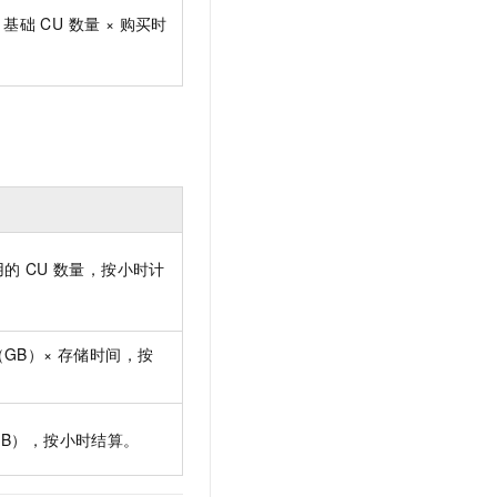
t.diy 一步搞定创意建站
构建大模型应用的安全防护体系
× 基础 CU 数量 × 购买时
通过自然语言交互简化开发流程,全栈开发支持
通过阿里云安全产品对 AI 应用进行安全防护
的 CU 数量，按小时计
GB）× 存储时间，按
。
GB），按小时结算。