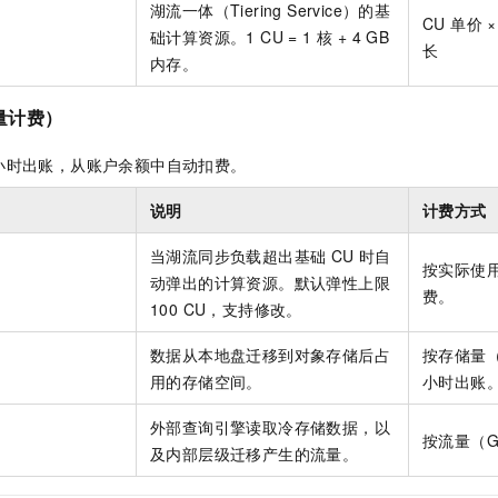
湖流一体（Tiering Service）的基
一个 AI 助手
即刻拥有 DeepSeek-R1 满血版
超强辅助，Bol
CU 单价 
U
础计算资源。1 CU = 1 核 + 4 GB
在企业官网、通讯软件中为客户提供 AI 客服
多种方案随心选，轻松解锁专属 DeepSeek
长
内存。
量计费）
小时出账，从账户余额中自动扣费。
说明
计费方式
当湖流同步负载超出基础 CU 时自
按实际使用
U
动弹出的计算资源。默认弹性上限
费。
100 CU，支持修改。
数据从本地盘迁移到对象存储后占
按存储量（
用的存储空间。
小时出账
外部查询引擎读取冷存储数据，以
按流量（
及内部层级迁移产生的流量。