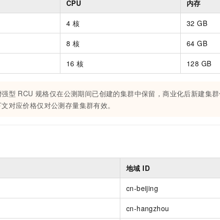
CPU
内存
4 核
32 GB
8 核
64 GB
16 核
128 GB
强型 RCU 规格仅在公测期间已创建的集群中保留，商业化后新建集群仅
下文对应价格仅对公测存量集群有效。
地域 ID
cn-beijing
cn-hangzhou