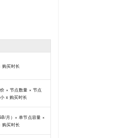
文戏情感细腻自然，动作戏激烈拳拳到肉，实现更强表演能力
支持中英文自由切换，具备更强的噪声鲁棒性
云聚AI 严选权益
SSL 证书
，一键激活高效办公新体验
精选AI产品，从模型到应用全链提效
堡垒机
AI 用量加速计划
应用
防火墙
、识别商机，让客服更高效、服务更出色。
新老同享，达量后返
千问办公
主机安全
NEW
的智能体编程平台
一站式AI生产力平台
AI 应用及服务市场
伶鹊
× 购买时长
企业级人与Agent协作平台，接入和调度多个数字员工
智能客服平台，对话机器人、对话分析、智能外呼
AI 应用
大模型服务平台百炼 - 全妙
大模型
应用创作平台
多模态内容创作工具，已接入 DeepSeek
价 × 节点数量 × 节点
自然语言处理
小 x 购买时长
数据标注
机器学习
B/月）× 单节点容量 ×
息提取
与 AI 智能体进行实时音视频通话
× 购买时长
从文本、图片、视频中提取结构化的属性信息
构建支持视频理解的 AI 音视频实时通话应用