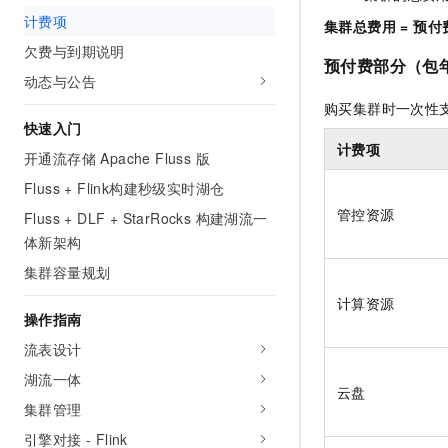
AI 产品 免费试用
网络
计费项
安全
云开发大赛
集群总费用 = 预付
Tableau 订阅
1亿+ 大模型 tokens 和 
欠费与到期说明
可观测
入门学习赛
中间件
预付费部分（包
AI空中课堂在线直播课
140+云产品 免费试用
动态与公告
大模型服务
上云与迁云
产品新客免费试用，最长1
数据库
购买集群时一次性
生态解决方案
快速入门
千问AI平台-Token Plan
企业出海
大模型ACA认证体验
大数据计算
计费项
开通流存储 Apache Fluss 版
助力企业全员 AI 认知与能
行业生态解决方案
政企业务
媒体服务
Fluss + Flink构建秒级实时湖仓
千问AI平台-模型体验
开发者生态解决方案
管控资源
在线体验全尺寸、多种模态
Fluss + DLF + StarRocks 构建湖流一
企业服务与云通信
AI 开发和 AI 应用解决
体新架构
Happy 系列大模型
域名与网站
集群容量规划
计算资源
终端用户计算
操作指南
Serverless
流表设计
大模型解决方案
湖流一体
开发工具
云盘
快速部署 Dify，高效搭建 
集群管理
迁移与运维管理
引擎对接 - Flink