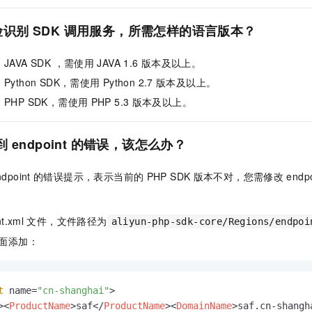
一个 AI 助手
即刻拥有 DeepSeek-R1 满血版
超强辅助，Bol
在企业官网、通讯软件中为客户提供 AI 客服
多种方案随心选，轻松解锁专属 DeepSeek
险识别
SDK
调用服务，所需怎样的语言版本？
别
JAVA SDK ，需使用
JAVA 1.6
版本及以上。
别
Python SDK，需使用
Python 2.7
版本及以上。
别
PHP SDK，需使用
PHP 5.3
版本及以上。
到
endpoint
的错误，该怎么办？
ndpoint
的错误提示，表示当前的
PHP SDK
版本不对，您需修改
endp
t.xml
文件，文件路径为
aliyun-php-sdk-core/Regions/endpoi
面添加：
t
 name=
"cn-shanghai"
>
<
ProductName
>
saf
</
ProductName
>
<
DomainName
>
saf.cn-shangh