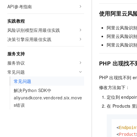
10 分钟在聊天系统中增加
API参考指南
专有云
使用阿里云风
实践教程
阿里云风险识
风险识别模型应用最佳实践
阿里云风险识
决策引擎应用最佳实践
阿里云风险识
服务支持
PHP
出现找不
服务协议
常见问题
PHP
出现找不到
e
常见问题
修改方法如下：
解决Python SDK中
定位到
endpoin
aliyunsdkcore.vendored.six.move
s错误
在
Products
里
<
Endpoin
<
Product