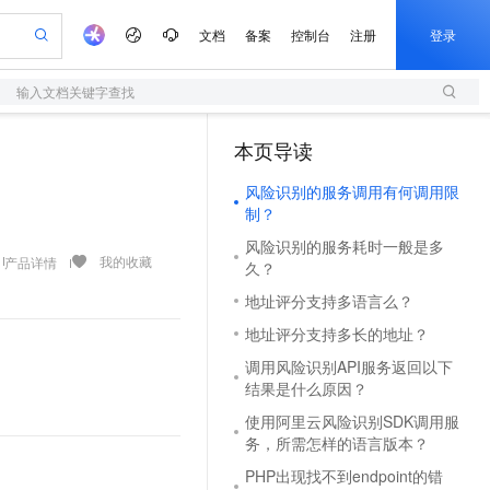
文档
备案
控制台
注册
登录
输入文档关键字查找
验
作计划
器
AI 活动
专业服务
服务伙伴合作计划
开发者社区
加入我们
服务平台百炼
阿里云 OPC 创新助力计划
本页导读
（1）
一站式生成采购清单，支持单品或批量购买
S
io：打造专属 AI 语音助手
S产品伙伴计划（繁花）
峰会
造的大模型服务与应用开发平台
轻量应用服务器
一句话生成原生可编辑精美 PPT 文稿
AI 生产力先锋
Al MaaS 服务伙伴赋能合作
域名
博文
Careers
至高可申请百万元
风险识别的服务调用有何调用限
性可伸缩的云计算服务
开启高性价比 AI 编程新体验
Qwen-Audio-3.0-Realtime 端到端实时语音角色扮演
输入一句话想法, 轻松生成专业的 PPT
先锋实践拓展 AI 生产力的边界
快速构建应用程序和网站，即刻迈出上云第一步
Token 补贴，五大权
计划
海大会
伙伴信用分合作计划
商标
问答
社会招聘
制？
益加速 OPC 成功
S
eek-V4-Pro
数字证书管理服务（原SSL证书）
一键部署幻兽帕鲁游戏服务器
飞天发布时刻
HOT
风险识别的服务耗时一般是多
划
备案
电子书
校园招聘
pSeek-V4-Pro
视频创作，一键激活电商全链路生产力
全托管，含MySQL、PostgreSQL、SQL Server、MariaDB多引擎
实现全站HTTPS，呈现可信的WEB访问
一键购买专属联机服务器，轻松开启游戏
所见，即是所愿
我的收藏
产品详情
更多支持
久？
划
公司注册
镜像站
视频生成
语音识别与合成
地址评分支持多语言么？
专属 QwenPaw
短信服务
漫剧工坊：一站式动画创作平台
AI 实训营
HOT
合作伙伴培训与认证
划
上云迁移
的智能体编程平台
站生成，高效打造优质广告素材
从聊天伙伴进化为能主动干活的本地数字员工
快速生产连贯的高质量长漫剧
从基础到进阶，Agent 创客手把手教你
国内短信简单易用，安全可靠，秒级触达，全球覆盖200+国家和地区。
地址评分支持多长的地址？
e-1.1-T2V
Qwen3-TTS-Flash
lScope
我要反馈
查询合作伙伴
畅细腻的高质量视频
离线语音合成大模型，多语言方言自适应，低延迟高稳定
n Alibaba Cloud ISV 合作
代维服务
调用风险识别API服务返回以下
olarDB
建企业门户网站
大数据开发治理平台 DataWorks
10 分钟搭建微信、支付宝小程序
结果是什么原因？
创新加速
ope
登录合作伙伴管理后台
我要建议
站，无忧落地极速上线
以可视化方式快速构建移动和 PC 门户网站
100%兼容MySQL、PostgreSQL，兼容Oracle，支持集中和分布式
高效部署网站，快速应用到小程序
Data Agent 驱动的一站式 Data+AI 开发治理平台
e-1.1-I2V
Cosyvoice-V3-Flash
使用阿里云风险识别SDK调用服
安全
畅自然，细节丰富
高表现力语音合成大模型，语音克隆听感自然
我要投诉
上云场景组合购
务，所需怎样的语言版本？
伴
边界网络安全防护产品
漫剧创作，剧本、分镜、视频高效生成
覆盖90%+业务场景，专享组合折扣价
2V
VPN
Fun-ASR
PHP出现找不到endpoint的错