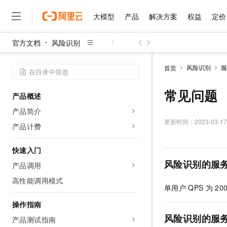
大模型
产品
解决方案
权益
定价
官方文档
风险识别
大模型
产品
解决方案
权益
定价
云市场
伙伴
服务
了解阿里云
精选产品
精选解决方案
普惠上云
产品定价
精选商城
成为销售伙伴
售前咨询
为什么选择阿里云
千问AI平台
风险识别
服
首页
了解云产品的定价详情
大模型服务平台百炼
千问办公，解锁你的工作
普惠上云 官方力荐
分销伙伴
在线服务
网站建设
什么是云计算
大
大模型服务与应用平台
企业级Agent产品，直接
云服务器38元/年起，超
常见问题
产品概述
咨询伙伴
多端小程序
技术领先
云上成本管理
售后服务
千问大模型
Agency Agents：拥
官方推荐返现计划
大模型
产品简介
大模型
精选产品
精选解决方案
Salesforce 国际版订阅
稳定可靠
管理和优化成本
多元化、高性能、安全可靠
推荐新用户得奖励，单订单
更新时间：
2023-03-17
销售伙伴合作计划
产品计费
自助服务
友盟天域
安全合规
人工智能与机器学习
AI
文本生成
无影云电脑
HappyHorse 打造一
云工开物
无影生态合作计划
在线服务
快速入门
观测云
分析师报告
随时随地安全接入的云上超
高校专属算力普惠，学生认
计算
互联网应用开发
Qwen3.8-Max
HOT
风险识别的服
Salesforce On Alibaba C
工单服务
产品调用
智能体时代全能旗舰模型
Tuya 物联网平台阿里云
研究报告与白皮书
云解析DNS
快速拥有专属 OpenClaw
Consulting Partner 合
大数据
容器
高性能调用模式
免费试用
短信专区
单用户
QPS
为
20
蓝凌 OA
Qwen3.7-Plus
AI 大模型销售与服务生
现代化应用
存储
天池大赛
能看、能想、能动手的多模
云原生大数据计算服务 Max
解决方案免费试用 新老
操作指南
电子合同
面向分析的企业级SaaS模
最高领取价值200元试用
安全
风险识别的服
网络与CDN
产品测试指南
AI 算法大赛
Qwen3-VL-Plus
畅捷通