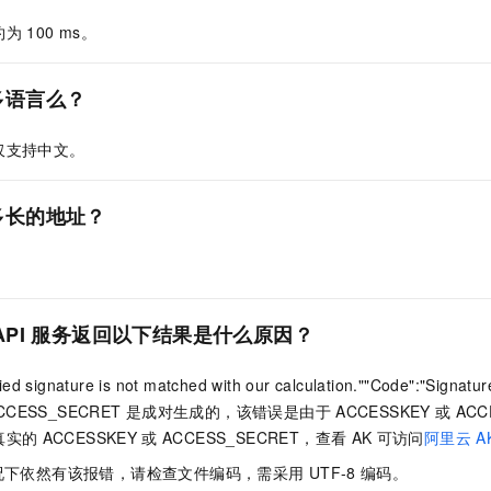
服务生态伙伴
视觉 Coding、空间感知、多模态思考等全面升级
1M上下文，专为长程任务能力而生
云工开物
企业应用
Night Plan 支持 Qwen 3.8-Max
AI 办公
NEW
约为
100 ms。
Red Hat
30+ 款产品免费体验
夜间 5 折，Qwen/Meoo/TokenPlan 客户专享
AI智能应用
科研合作
ERP
堂（旗舰版）
SUSE
智能客服
AI 应用构建
大模型原生
多语言么？
CRM
2个月
自动承接线索
建站小程序
Qoder
大模型服务平台百炼-应用模版
OA 办公系统
HOT
NEW
仅支持中文。
面向真实软件
个人版上线、团队版降价；千问3.8-Max首发发尝鲜
丰富多元化的应用模版和解决方案
力提升
财税管理
模板建站
万有无界
大模型服务平台百炼-智能体
多长的地址？
400电话
定制建站
的模型效果
灵活可视化地构建企业级 Agent
方案
广告营销
模板小程序
秒悟
人工智能平台 PAI
定制小程序
云端极速 AI 
新一代 AI 视频生成模型，深度适配广告营销等场景
AI Native 的算法工程平台，一站式完成建模、训练、推理服务部署
API
服务返回以下结果是什么原因？
APP 开发
建站系统
ied signature is not matched with our calculation.""Code":"Signa
CCESS_SECRET
是成对生成的，该错误是由于
ACCESSKEY
或
ACC
AI 应用
10分钟微调：让0.6B模型媲美235B模型
多模态数据信
真实的
ACCESSKEY
或
ACCESS_SECRET，查看
AK
可访问
阿里云
A
依托云原生高可用架构,实现Dify私有化部署
用1%尺寸在特定领域达到大模型90%以上效果
况下依然有该报错，请检查文件编码，需采用
UTF-8
编码。