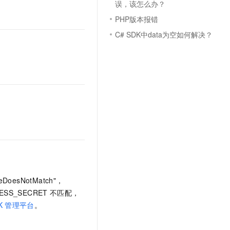
误，该怎么办？
文戏情感细腻自然，动作戏激烈拳拳到肉，实现更强表演能力
支持中英文自由切换，具备更强的噪声鲁棒性
云聚AI 严选权益
SSL 证书
PHP版本报错
，一键激活高效办公新体验
精选AI产品，从模型到应用全链提效
堡垒机
C# SDK中data为空如何解决？
AI 用量加速计划
应用
防火墙
、识别商机，让客服更高效、服务更出色。
新老同享，达量后返
千问办公
主机安全
NEW
的智能体编程平台
一站式AI生产力平台
AI 应用及服务市场
伶鹊
企业级人与Agent协作平台，接入和调度多个数字员工
智能客服平台，对话机器人、对话分析、智能外呼
AI 应用
大模型服务平台百炼 - 全妙
大模型
应用创作平台
多模态内容创作工具，已接入 DeepSeek
自然语言处理
数据标注
tureDoesNotMatch"，
机器学习
ESS_SECRET
不匹配，
息提取
与 AI 智能体进行实时音视频通话
K
管理平台
。
从文本、图片、视频中提取结构化的属性信息
构建支持视频理解的 AI 音视频实时通话应用