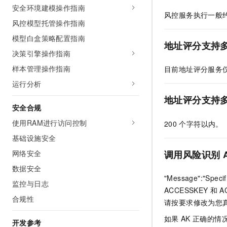
安全环境建模操作指南
AI 产品 免费试用
网络
安全
云开发大赛
风控服务执行一般
Tableau 订阅
1亿+ 大模型 tokens 和 
风控模型托管操作指南
可观测
入门学习赛
中间件
AI空中课堂在线直播课
模型白盒策略配置指南
140+云产品 免费试用
大模型服务
地址评分支持
上云与迁云
产品新客免费试用，最长1
数据库
决策引擎操作指南
生态解决方案
千问AI平台-Token Plan
样本管理操作指南
目前地址评分服务
企业出海
大模型ACA认证体验
大数据计算
助力企业全员 AI 认知与能
运行分析
行业生态解决方案
政企业务
媒体服务
千问AI平台-模型体验
地址评分支持
开发者生态解决方案
安全合规
在线体验全尺寸、多种模态
企业服务与云通信
AI 开发和 AI 应用解决
使用RAM进行访问控制
200
个字符以内。
Happy 系列大模型
域名与网站
基础设施安全
调用风险识别
网络安全
终端用户计算
数据安全
Serverless
"Message":"Specif
大模型解决方案
监控与日志
ACCESSKEY
和
A
开发工具
合规性
快速部署 Dify，高效搭建 
请按要求修改为您
迁移与运维管理
如果
AK
正确的情
开发参考