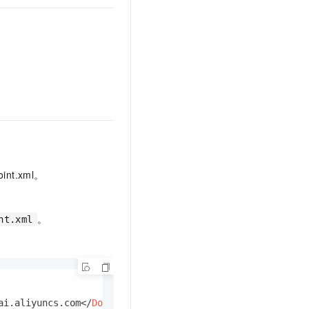
t.diy 一步搞定创意建站
构建大模型应用的安全防护体系
通过自然语言交互简化开发流程,全栈开发支持
通过阿里云安全产品对 AI 应用进行安全防护
oint.xml。
。
nt.xml
ai.aliyuncs.com
</
DomainName
>
</
Product
>