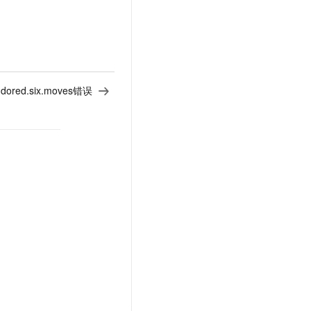
ndored.six.moves错误