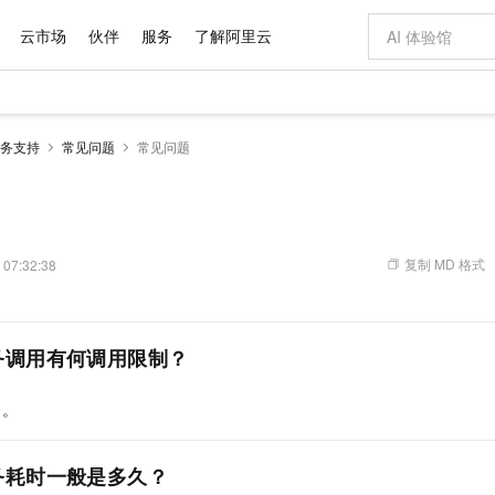
云市场
伙伴
服务
了解阿里云
AI 特惠
数据与 API
成为产品伙伴
企业增值服务
最佳实践
价格计算器
AI 场景体
基础软件
产品伙伴合
阿里云认证
市场活动
配置报价
大模型
务支持
常见问题
常见问题
自助选配和估算价格
新方式
域名与网站
睿译宝，AI翻译排版一步到位
智启 AI 普惠权益
产品生态集成认证中心
企业支持计划
云上春晚
千问官方 MaaS 平台，为开发者和 Agent 而生，新用户赠送 1 亿 + tokens 额度
云服务器 EC
Qwen Aud
AI Coding
阿里云Maa
2026 阿里云
为企业打
数据集
Windows
大模型认证
模型
NEW
NEW
交付可用成果
值低价云产品抢先购
提供智能易用的域名与建站服务
上传文档即自动完成翻译和格式还原
至高享 1亿+免费 tokens，加速 Al 应用落地
安全可靠、弹
智能编程，一键
产品生态伙伴
专家技术服务
云上奥运之旅
弹性计算合作
阿里云中企出
手机三要素
宝塔 Linux
全部认证
价格优势
有专属领域专家
对象存储 OSS
GLM-5.2：长任务时代开源旗舰模型
阿里云 OPC 创新助力计划
云数据库 RD
即刻拥有 DeepS
AI 电商营销
产品生态伙伴工作台
企业增值服务台
云栖战略参考
云存储合作计
云栖大会
身份实名认证
CentOS
训练营
推动算力普惠，释放技术红利
的大模型服务
最高返9万
多领域专家智能体,一键组建 AI 虚拟交付团队
至高百万元 Token 补贴，加速一人公司成长
稳定、安全、高性价比、高性能的云存储服务
真正可用的 1M 上下文,一次完成代码全链路开发
轻松解锁专属 Dee
从图文生成到
复制 MD 格式
 07:32:38
云上的中国
数据库合作计
活动全景
短信
Docker
图片和
站式影视创作平台
人工智能平台 PAI
Hermes Agent，打造自进化智能体
Token Plan 模型订阅计划
Qoder
5 分钟轻松部署
AI 广告创作
企业成长
大模型
NEW
信息公告
看见新力量
云网络合作计
OCR 文字识别
JAVA
级电脑
证享300元代金券
可视化编排打通从文字构思到成片全链路闭环
一站式AI开发、训练和推理服务
自主进化，持久记忆，越用越聪明
Qwen3.8-Max 首发尝鲜，限时加量 10 倍，夜间低至2折
面向真实软件
图文、视频一
Kimi-K3
HappyHors
NEW
魔搭 Mode
务调用有何调用限制？
loud
服务实践
官网公告
Kimi 最新旗舰模型，长程编程与推理利器
让文字生成流
金融模力时刻
Salesforce O
版
发票查验
全能环境
Qoder CN
Claude Code + GStack 打造工程团队
千问办公，限时限量积分加倍
云原生数据库 P
低代码高效构
AI 建站
NEW
作计划
计划
创新中心
魔搭 ModelSc
健康状态
让AI从“聊天伙伴”进化为能干活的“数字员工”
覆盖公网/内网、递归/权威、移动APP等全场景解析服务
安装技能 GStack，拥有专属 AI 工程团队
你的AI工作搭子，覆盖日常办公高频场景
基于千问大模型等，支持代码智能生成、研发智能问答
0 代码专业建
客户案例
0。
天气预报查询
操作系统
Deepseek-v4-pro
HappyHors
态合作计划
态智能体模型
旗舰 MoE 大模型，百万上下文与顶尖推理能力
图生视频，流
Compute
同享
容器服务 Kubernetes 版 ACK
万小智 AI 建站低至 15元/月
云防火墙
AI 短剧/漫剧
快递物流查询
WordPress
成为服务伙
高校合作
式云数据仓库
点，立即开启云上创新
提供一站式管理容器应用的 K8s 服务
送.CN域名，送备案服务码
云原生的云上
AI助力短剧
务耗时一般是多久？
GLM-5.2
Wan2.7-T
Ubuntu