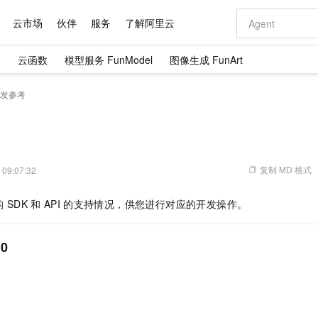
云市场
伙伴
服务
了解阿里云
）
云函数
模型服务 FunModel
图像生成 FunArt
AI 特惠
数据与 API
成为产品伙伴
企业增值服务
最佳实践
价格计算器
AI 场景体
基础软件
产品伙伴合
阿里云认证
市场活动
配置报价
大模型
发参考
自助选配和估算价格
新方式
域名与网站
睿译宝，AI翻译排版一步到位
智启 AI 普惠权益
产品生态集成认证中心
企业支持计划
云上春晚
千问官方 MaaS 平台，为开发者和 Agent 而生，新用户赠送 1 亿 + tokens 额度
云服务器 EC
Qwen Aud
AI Coding
阿里云Maa
2026 阿里云
为企业打
数据集
Windows
大模型认证
模型
NEW
NEW
交付可用成果
值低价云产品抢先购
提供智能易用的域名与建站服务
上传文档即自动完成翻译和格式还原
至高享 1亿+免费 tokens，加速 Al 应用落地
安全可靠、弹
智能编程，一键
产品生态伙伴
专家技术服务
云上奥运之旅
弹性计算合作
阿里云中企出
手机三要素
宝塔 Linux
全部认证
价格优势
有专属领域专家
对象存储 OSS
GLM-5.2：长任务时代开源旗舰模型
阿里云 OPC 创新助力计划
云数据库 RD
即刻拥有 DeepS
AI 电商营销
产品生态伙伴工作台
企业增值服务台
云栖战略参考
云存储合作计
云栖大会
身份实名认证
CentOS
训练营
推动算力普惠，释放技术红利
的大模型服务
最高返9万
多领域专家智能体,一键组建 AI 虚拟交付团队
至高百万元 Token 补贴，加速一人公司成长
稳定、安全、高性价比、高性能的云存储服务
真正可用的 1M 上下文,一次完成代码全链路开发
轻松解锁专属 Dee
从图文生成到
复制 MD 格式
 09:07:32
云上的中国
数据库合作计
活动全景
短信
Docker
图片和
站式影视创作平台
人工智能平台 PAI
Hermes Agent，打造自进化智能体
Token Plan 模型订阅计划
Qoder
5 分钟轻松部署
AI 广告创作
企业成长
大模型
NEW
信息公告
的
SDK
和
API
的支持情况，供您进行对应的开发操作。
看见新力量
云网络合作计
OCR 文字识别
JAVA
级电脑
证享300元代金券
可视化编排打通从文字构思到成片全链路闭环
一站式AI开发、训练和推理服务
自主进化，持久记忆，越用越聪明
Qwen3.8-Max 首发尝鲜，限时加量 10 倍，夜间低至2折
面向真实软件
图文、视频一
Kimi-K3
HappyHors
NEW
魔搭 Mode
loud
服务实践
官网公告
Kimi 最新旗舰模型，长程编程与推理利器
让文字生成流
金融模力时刻
Salesforce O
版
发票查验
全能环境
Qoder CN
Claude Code + GStack 打造工程团队
千问办公，限时限量积分加倍
云原生数据库 P
低代码高效构
AI 建站
NEW
作计划
.0
计划
创新中心
魔搭 ModelSc
健康状态
让AI从“聊天伙伴”进化为能干活的“数字员工”
覆盖公网/内网、递归/权威、移动APP等全场景解析服务
安装技能 GStack，拥有专属 AI 工程团队
你的AI工作搭子，覆盖日常办公高频场景
基于千问大模型等，支持代码智能生成、研发智能问答
0 代码专业建
客户案例
天气预报查询
操作系统
Deepseek-v4-pro
HappyHors
态合作计划
态智能体模型
旗舰 MoE 大模型，百万上下文与顶尖推理能力
图生视频，流
Compute
同享
容器服务 Kubernetes 版 ACK
万小智 AI 建站低至 15元/月
云防火墙
AI 短剧/漫剧
快递物流查询
WordPress
成为服务伙
高校合作
式云数据仓库
点，立即开启云上创新
提供一站式管理容器应用的 K8s 服务
送.CN域名，送备案服务码
云原生的云上
AI助力短剧
GLM-5.2
Wan2.7-T
Ubuntu