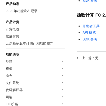
SDK
参考
产品动态
AI 产品 免费试用
网络
安全
云开发大赛
Tableau 订阅
1亿+ 大模型 tokens 和 
2026年功能发布记录
可观测
入门学习赛
函数计算
FC 2
中间件
AI空中课堂在线直播课
140+云产品 免费试用
大模型服务
产品计费
上云与迁云
产品新客免费试用，最长1
数据库
开发者工具
生态解决方案
计费概述
千问AI平台-Token Plan
API
概览
企业出海
大模型ACA认证体验
大数据计算
按量付费
助力企业全员 AI 认知与能
SDK
参考
行业生态解决方案
政企业务
云沙箱多版本订阅计划功能差异
媒体服务
千问AI平台-模型体验
开发者生态解决方案
在线体验全尺寸、多种模态
企业服务与云通信
功能说明
AI 开发和 AI 应用解决
上一篇：无
Happy 系列大模型
沙箱
域名与网站
模板
终端用户计算
命令
Serverless
文件系统
大模型解决方案
代码解释器
开发工具
快速部署 Dify，高效搭建 
网络
迁移与运维管理
FC 扩展