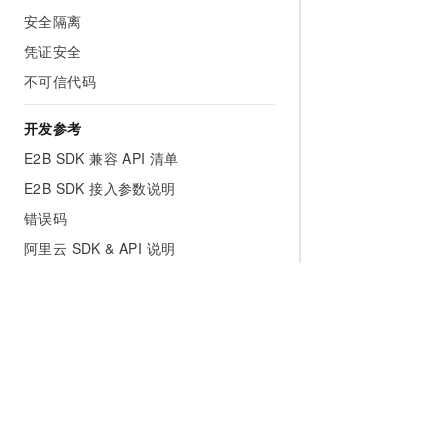
安全隔离
凭证安全
不可信代码
开发参考
E2B SDK 兼容 API 清单
E2B SDK 接入参数说明
错误码
阿里云 SDK & API 说明
E2B SDK（Java 与 Go）
常见问题
使用场景
E2B 兼容与迁移
生命周期与连接
为什么选择阿里云
大模型
产品和定
命令与文件