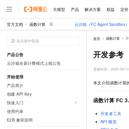
大模型
产品
解决方案
权益
定价
官方文档
函数计算
云沙箱（FC Agent Sandbox
大模型
产品
解决方案
权益
定价
云市场
伙伴
服务
了解阿里云
精选产品
精选解决方案
普惠上云
产品定价
精选商城
成为销售伙伴
售前咨询
为什么选择阿里云
千问AI平台
函数计算
开
首页
了解云产品的定价详情
大模型服务平台百炼
千问办公，解锁你的工作
普惠上云 官方力荐
分销伙伴
在线服务
网站建设
什么是云计算
大
大模型服务与应用平台
企业级Agent产品，直接
云服务器38元/年起，超
开发参考
产品公告
咨询伙伴
多端小程序
技术领先
云上成本管理
售后服务
千问大模型
Agency Agents：拥
官方推荐返现计划
大模型
云沙箱全新计费模式上线公告
大模型
精选产品
精选解决方案
Salesforce 国际版订阅
稳定可靠
管理和优化成本
多元化、高性能、安全可靠
推荐新用户得奖励，单订单
更新时间：
2025-09-11
销售伙伴合作计划
自助服务
友盟天域
安全合规
人工智能与机器学习
AI
开始使用
文本生成
无影云电脑
HappyHorse 打造一
云工开物
本文介绍
函数计算
无影生态合作计划
在线服务
产品简介
观测云
分析师报告
随时随地安全接入的云上超
高校专属算力普惠，学生认
计算
互联网应用开发
Qwen3.8-Max
HOT
Salesforce On Alibaba C
工单服务
创建 API Key
智能体时代全能旗舰模型
Tuya 物联网平台阿里云
研究报告与白皮书
云解析DNS
快速拥有专属 OpenClaw
Consulting Partner 合
函数计算
FC 3
大数据
容器
快速入门
免费试用
短信专区
蓝凌 OA
Qwen3.7-Plus
AI 大模型销售与服务生
使用约束
现代化应用
存储
天池大赛
开发者工具
能看、能想、能动手的多模
云原生大数据计算服务 Max
解决方案免费试用 新老
电子合同
E2B 兼容说明
API
概览
面向分析的企业级SaaS模
最高领取价值200元试用
安全
网络与CDN
AI 算法大赛
Qwen3-VL-Plus
畅捷通