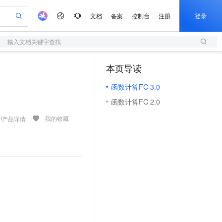
文档
备案
控制台
注册
登录
输入文档关键字查找
验
作计划
器
AI 活动
专业服务
服务伙伴合作计划
开发者社区
加入我们
服务平台百炼
阿里云 OPC 创新助力计划
本页导读
（1）
一站式生成采购清单，支持单品或批量购买
S
io：打造专属 AI 语音助手
S产品伙伴计划（繁花）
峰会
造的大模型服务与应用开发平台
轻量应用服务器
一句话生成原生可编辑精美 PPT 文稿
AI 生产力先锋
Al MaaS 服务伙伴赋能合作
域名
博文
Careers
至高可申请百万元
函数计算FC 3.0
性可伸缩的云计算服务
开启高性价比 AI 编程新体验
Qwen-Audio-3.0-Realtime 端到端实时语音角色扮演
输入一句话想法, 轻松生成专业的 PPT
先锋实践拓展 AI 生产力的边界
快速构建应用程序和网站，即刻迈出上云第一步
Token 补贴，五大权
计划
海大会
伙伴信用分合作计划
商标
问答
社会招聘
函数计算FC 2.0
益加速 OPC 成功
S
eek-V4-Pro
数字证书管理服务（原SSL证书）
一键部署幻兽帕鲁游戏服务器
飞天发布时刻
HOT
划
备案
电子书
校园招聘
pSeek-V4-Pro
视频创作，一键激活电商全链路生产力
全托管，含MySQL、PostgreSQL、SQL Server、MariaDB多引擎
实现全站HTTPS，呈现可信的WEB访问
一键购买专属联机服务器，轻松开启游戏
所见，即是所愿
我的收藏
产品详情
更多支持
划
公司注册
镜像站
视频生成
语音识别与合成
专属 QwenPaw
短信服务
漫剧工坊：一站式动画创作平台
AI 实训营
HOT
合作伙伴培训与认证
划
上云迁移
的智能体编程平台
站生成，高效打造优质广告素材
从聊天伙伴进化为能主动干活的本地数字员工
快速生产连贯的高质量长漫剧
从基础到进阶，Agent 创客手把手教你
国内短信简单易用，安全可靠，秒级触达，全球覆盖200+国家和地区。
e-1.1-T2V
Qwen3-TTS-Flash
lScope
我要反馈
查询合作伙伴
畅细腻的高质量视频
离线语音合成大模型，多语言方言自适应，低延迟高稳定
n Alibaba Cloud ISV 合作
代维服务
olarDB
建企业门户网站
大数据开发治理平台 DataWorks
10 分钟搭建微信、支付宝小程序
创新加速
ope
登录合作伙伴管理后台
我要建议
站，无忧落地极速上线
以可视化方式快速构建移动和 PC 门户网站
100%兼容MySQL、PostgreSQL，兼容Oracle，支持集中和分布式
高效部署网站，快速应用到小程序
Data Agent 驱动的一站式 Data+AI 开发治理平台
e-1.1-I2V
Cosyvoice-V3-Flash
安全
畅自然，细节丰富
高表现力语音合成大模型，语音克隆听感自然
我要投诉
上云场景组合购
伴
边界网络安全防护产品
漫剧创作，剧本、分镜、视频高效生成
覆盖90%+业务场景，专享组合折扣价
2V
VPN
Fun-ASR