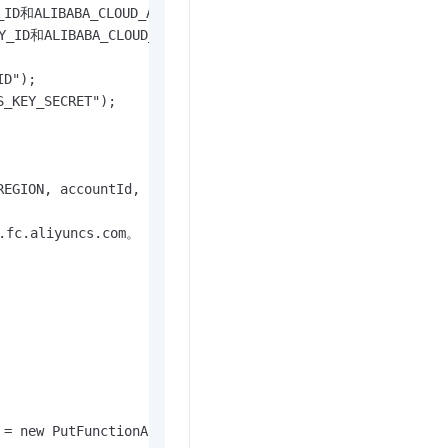
t.diy 一步搞定创意建站
构建大模型应用的安全防护体系
LIBABA_CLOUD_ACCESS_KEY_SECRET。

通过自然语言交互简化开发流程,全栈开发支持
通过阿里云安全产品对 AI 应用进行安全防护
Y_ID和ALIBABA_CLOUD_ACCESS_KEY_SECRET环境变量会自动被设置。

D");

_KEY_SECRET");

EGION, accountId, accessKey, accessSecretKey);

c.aliyuncs.com。

 = new PutFunctionAsyncConfigRequest(SERVICE_NAME, "", FU