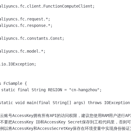
服务生态伙伴
视觉 Coding、空间感知、多模态思考等全面升级
1M上下文，专为长程任务能力而生
云工开物
企业应用
Night Plan 支持 Qwen 3.8-Max
AI 办公
NEW
aliyuncs.fc.client.FunctionComputeClient;

Red Hat
30+ 款产品免费体验
夜间 5 折，Qwen/Meoo/TokenPlan 客户专享
AI智能应用
科研合作
ERP
堂（旗舰版）
SUSE
aliyuncs.fc.request.*;

智能客服
AI 应用构建
大模型原生
aliyuncs.fc.response.*;

CRM
2个月
自动承接线索
建站小程序
Qoder
大模型服务平台百炼-应用模版
OA 办公系统
HOT
NEW
aliyuncs.fc.constants.Const;

面向真实软件
个人版上线、团队版降价；千问3.8-Max首发发尝鲜
丰富多元化的应用模版和解决方案
力提升
财税管理
模板建站
aliyuncs.fc.model.*;

万有无界
大模型服务平台百炼-智能体
400电话
定制建站
的模型效果
灵活可视化地构建企业级 Agent
.io.IOException;

方案
广告营销
模板小程序
秒悟
人工智能平台 PAI
定制小程序
云端极速 AI 
新一代 AI 视频生成模型，深度适配广告营销等场景
AI Native 的算法工程平台，一站式完成建模、训练、推理服务部署
 FcSample {

 static final String REGION = "cn-hangzhou";

APP 开发
建站系统
static void main(final String[] args) throws IOException 
AI 应用
10分钟微调：让0.6B模型媲美235B模型
多模态数据信
阿里云账号AccessKey拥有所有API的访问权限，建议您使用RAM用户进行A
建议不要把AccessKey ID和AccessKey Secret保存到工程代码里
依托云原生高可用架构,实现Dify私有化部署
用1%尺寸在特定领域达到大模型90%以上效果
本示例以将AccessKey和AccessSecretKey保存在环境变量中实现身份验证