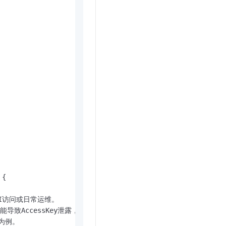
文戏情感细腻自然，动作戏激烈拳拳到肉，实现更强表演能力
支持中英文自由切换，具备更强的噪声鲁棒性
云聚AI 严选权益
SSL 证书
，一键激活高效办公新体验
精选AI产品，从模型到应用全链提效
堡垒机
AI 用量加速计划
应用
防火墙
、识别商机，让客服更高效、服务更出色。
新老同享，达量后返
千问办公
主机安全
NEW
的智能体编程平台
一站式AI生产力平台
AI 应用及服务市场
伶鹊
企业级人与Agent协作平台，接入和调度多个数字员工
智能客服平台，对话机器人、对话分析、智能外呼
AI 应用
大模型服务平台百炼 - 全妙
大模型
应用创作平台
多模态内容创作工具，已接入 DeepSeek
自然语言处理
数据标注
{

机器学习
息提取
与 AI 智能体进行实时音视频通话
PI访问或日常运维。

，否则可能导致AccessKey泄露，威胁您账号下所有资源的安全。

从文本、图片、视频中提取结构化的属性信息
构建支持视频理解的 AI 音视频实时通话应用
为例。
