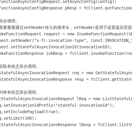
FunctionAsyncConfigRequest.setAsyncConfig(config);

FunctionAsyncConfigResponse pResp = fcClient.putFunctionA
/ 异步调用。

// 需要重视通过setHeader传入的请求头，setHeader是用于设置返回页面
okeFunctionRequest request = new InvokeFunctionRequest(SE
uest.setHeader("x-fc-invocation-type", Const.INVOCATION_T
uest.setStatefulAsyncInvocationId(invocationID);

okeFunctionResponse ivkResp = fcClient.invokeFunction(req
// 获取有状态异步调用。

StatefulAsyncInvocationRequest req = new GetStatefulAsync
StatefulAsyncInvocationResponse resp = fcClient.getStatef
// 列举有状态异步调用。

tStatefulAsyncInvocationsRequest lReq = new ListStatefulA
q.setInvocationIdPrefix("stateful-invocationId");

q.setIncludePayload(true);

q.setLimit(100);

tStatefulAsyncInvocationsResponse lResp = fcClient.listSt