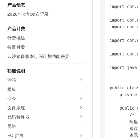
产品动态
AI 产品 免费试用
网络
安全
云开发大赛
import com.
Tableau 订阅
1亿+ 大模型 tokens 和 
2026年功能发布记录
可观测
入门学习赛
中间件
AI空中课堂在线直播课
import com.
140+云产品 免费试用
大模型服务
import com.
产品计费
上云与迁云
产品新客免费试用，最长1
数据库
生态解决方案
计费概述
千问AI平台-Token Plan
import com.
企业出海
大模型ACA认证体验
大数据计算
按量付费
助力企业全员 AI 认知与能
行业生态解决方案
import com.
政企业务
云沙箱多版本订阅计划功能差异
媒体服务
千问AI平台-模型体验
开发者生态解决方案
在线体验全尺寸、多种模态
import java
企业服务与云通信
功能说明
AI 开发和 AI 应用解决
Happy 系列大模型
沙箱
域名与网站
public class
模板
终端用户计算
    private
命令
Serverless
文件系统
大模型解决方案
    public 
        /*

代码解释器
开发工具
快速部署 Dify，高效搭建 
        
网络
        
迁移与运维管理
FC 扩展
        