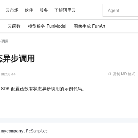
云市场
伙伴
服务
了解阿里云
）
云函数
模型服务 FunModel
图像生成 FunArt
AI 特惠
数据与 API
成为产品伙伴
企业增值服务
最佳实践
价格计算器
AI 场景体
基础软件
产品伙伴合
阿里云认证
市场活动
配置报价
大模型
步调用
自助选配和估算价格
新方式
域名与网站
睿译宝，AI翻译排版一步到位
智启 AI 普惠权益
产品生态集成认证中心
企业支持计划
云上春晚
千问官方 MaaS 平台，为开发者和 Agent 而生，新用户赠送 1 亿 + tokens 额度
云服务器 EC
Qwen Aud
AI Coding
阿里云Maa
2026 阿里云
为企业打
数据集
Windows
大模型认证
模型
NEW
NEW
交付可用成果
值低价云产品抢先购
提供智能易用的域名与建站服务
上传文档即自动完成翻译和格式还原
至高享 1亿+免费 tokens，加速 Al 应用落地
安全可靠、弹
智能编程，一键
态异步调用
产品生态伙伴
专家技术服务
云上奥运之旅
弹性计算合作
阿里云中企出
手机三要素
宝塔 Linux
全部认证
价格优势
有专属领域专家
对象存储 OSS
GLM-5.2：长任务时代开源旗舰模型
阿里云 OPC 创新助力计划
云数据库 RD
即刻拥有 DeepS
AI 电商营销
产品生态伙伴工作台
企业增值服务台
云栖战略参考
云存储合作计
云栖大会
身份实名认证
CentOS
训练营
推动算力普惠，释放技术红利
的大模型服务
最高返9万
多领域专家智能体,一键组建 AI 虚拟交付团队
至高百万元 Token 补贴，加速一人公司成长
稳定、安全、高性价比、高性能的云存储服务
真正可用的 1M 上下文,一次完成代码全链路开发
轻松解锁专属 Dee
从图文生成到
复制 MD 格式
 08:58:44
云上的中国
数据库合作计
活动全景
短信
Docker
图片和
站式影视创作平台
人工智能平台 PAI
Hermes Agent，打造自进化智能体
Token Plan 模型订阅计划
Qoder
5 分钟轻松部署
AI 广告创作
企业成长
大模型
NEW
信息公告
 SDK
配置函数有状态异步调用的示例代码。
看见新力量
云网络合作计
OCR 文字识别
JAVA
级电脑
证享300元代金券
可视化编排打通从文字构思到成片全链路闭环
一站式AI开发、训练和推理服务
自主进化，持久记忆，越用越聪明
Qwen3.8-Max 首发尝鲜，限时加量 10 倍，夜间低至2折
面向真实软件
图文、视频一
Kimi-K3
HappyHors
NEW
魔搭 Mode
loud
服务实践
官网公告
Kimi 最新旗舰模型，长程编程与推理利器
让文字生成流
金融模力时刻
Salesforce O
版
发票查验
全能环境
Qoder CN
Claude Code + GStack 打造工程团队
千问办公，限时限量积分加倍
云原生数据库 P
低代码高效构
AI 建站
NEW
作计划
计划
创新中心
魔搭 ModelSc
健康状态
让AI从“聊天伙伴”进化为能干活的“数字员工”
覆盖公网/内网、递归/权威、移动APP等全场景解析服务
安装技能 GStack，拥有专属 AI 工程团队
你的AI工作搭子，覆盖日常办公高频场景
基于千问大模型等，支持代码智能生成、研发智能问答
0 代码专业建
客户案例
天气预报查询
操作系统
Deepseek-v4-pro
HappyHors
态合作计划
态智能体模型
旗舰 MoE 大模型，百万上下文与顶尖推理能力
图生视频，流
Compute
同享
容器服务 Kubernetes 版 ACK
万小智 AI 建站低至 15元/月
云防火墙
AI 短剧/漫剧
快递物流查询
WordPress
成为服务伙
高校合作
式云数据仓库
点，立即开启云上创新
提供一站式管理容器应用的 K8s 服务
送.CN域名，送备案服务码
云原生的云上
AI助力短剧
.mycompany.FcSample;

GLM-5.2
Wan2.7-T
Ubuntu