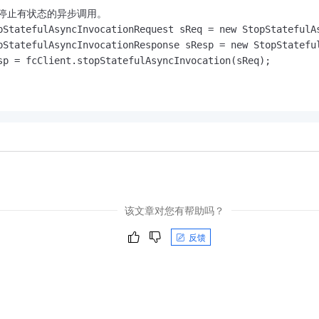
// 停止有状态的异步调用。

pStatefulAsyncInvocationRequest sReq = new StopStatefulA
pStatefulAsyncInvocationResponse sResp = new StopStateful
sp = fcClient.stopStatefulAsyncInvocation(sReq);

该文章对您有帮助吗？
反馈