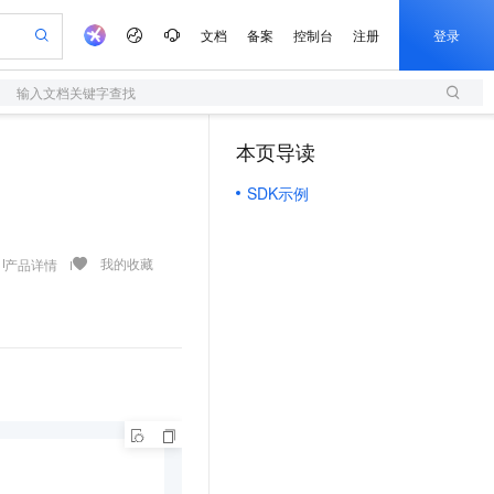
文档
备案
控制台
注册
登录
输入文档关键字查找
验
作计划
器
AI 活动
专业服务
服务伙伴合作计划
开发者社区
加入我们
服务平台百炼
阿里云 OPC 创新助力计划
本页导读
（1）
一站式生成采购清单，支持单品或批量购买
S
io：打造专属 AI 语音助手
S产品伙伴计划（繁花）
峰会
造的大模型服务与应用开发平台
轻量应用服务器
一句话生成原生可编辑精美 PPT 文稿
AI 生产力先锋
Al MaaS 服务伙伴赋能合作
域名
博文
Careers
至高可申请百万元
SDK示例
性可伸缩的云计算服务
开启高性价比 AI 编程新体验
Qwen-Audio-3.0-Realtime 端到端实时语音角色扮演
输入一句话想法, 轻松生成专业的 PPT
先锋实践拓展 AI 生产力的边界
快速构建应用程序和网站，即刻迈出上云第一步
Token 补贴，五大权
计划
海大会
伙伴信用分合作计划
商标
问答
社会招聘
益加速 OPC 成功
S
eek-V4-Pro
数字证书管理服务（原SSL证书）
一键部署幻兽帕鲁游戏服务器
飞天发布时刻
HOT
划
备案
电子书
校园招聘
pSeek-V4-Pro
视频创作，一键激活电商全链路生产力
全托管，含MySQL、PostgreSQL、SQL Server、MariaDB多引擎
实现全站HTTPS，呈现可信的WEB访问
一键购买专属联机服务器，轻松开启游戏
所见，即是所愿
我的收藏
产品详情
更多支持
划
公司注册
镜像站
视频生成
语音识别与合成
专属 QwenPaw
短信服务
漫剧工坊：一站式动画创作平台
AI 实训营
HOT
合作伙伴培训与认证
划
上云迁移
的智能体编程平台
站生成，高效打造优质广告素材
从聊天伙伴进化为能主动干活的本地数字员工
快速生产连贯的高质量长漫剧
从基础到进阶，Agent 创客手把手教你
国内短信简单易用，安全可靠，秒级触达，全球覆盖200+国家和地区。
e-1.1-T2V
Qwen3-TTS-Flash
lScope
我要反馈
查询合作伙伴
畅细腻的高质量视频
离线语音合成大模型，多语言方言自适应，低延迟高稳定
n Alibaba Cloud ISV 合作
代维服务
olarDB
建企业门户网站
大数据开发治理平台 DataWorks
10 分钟搭建微信、支付宝小程序
创新加速
ope
登录合作伙伴管理后台
我要建议
站，无忧落地极速上线
以可视化方式快速构建移动和 PC 门户网站
100%兼容MySQL、PostgreSQL，兼容Oracle，支持集中和分布式
高效部署网站，快速应用到小程序
Data Agent 驱动的一站式 Data+AI 开发治理平台
e-1.1-I2V
Cosyvoice-V3-Flash
安全
畅自然，细节丰富
高表现力语音合成大模型，语音克隆听感自然
我要投诉
上云场景组合购
伴
边界网络安全防护产品
漫剧创作，剧本、分镜、视频高效生成
覆盖90%+业务场景，专享组合折扣价
2V
VPN
Fun-ASR