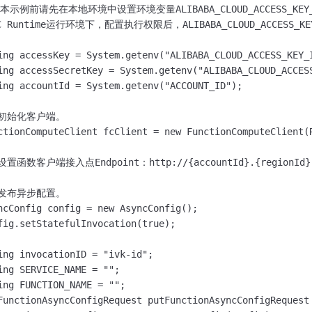
一个 AI 助手
即刻拥有 DeepSeek-R1 满血版
超强辅助，Bol
行本示例前请先在本地环境中设置环境变量ALIBABA_CLOUD_ACCESS_KEY_ID和A
在企业官网、通讯软件中为客户提供 AI 客服
多种方案随心选，轻松解锁专属 DeepSeek
FC Runtime运行环境下，配置执行权限后，ALIBABA_CLOUD_ACCESS_KE
ing accessKey = System.getenv("ALIBABA_CLOUD_ACCESS_KEY_I
ing accessSecretKey = System.getenv("ALIBABA_CLOUD_ACCESS
ing accountId = System.getenv("ACCOUNT_ID");

/ 初始化客户端。

ctionComputeClient fcClient = new FunctionComputeClient(R
 设置函数客户端接入点Endpoint：http://{accountId}.{regionId}.f
/ 发布异步配置。

ncConfig config = new AsyncConfig();

fig.setStatefulInvocation(true);

ing invocationID = "ivk-id";

ing SERVICE_NAME = "";

ing FUNCTION_NAME = "";

FunctionAsyncConfigRequest putFunctionAsyncConfigRequest