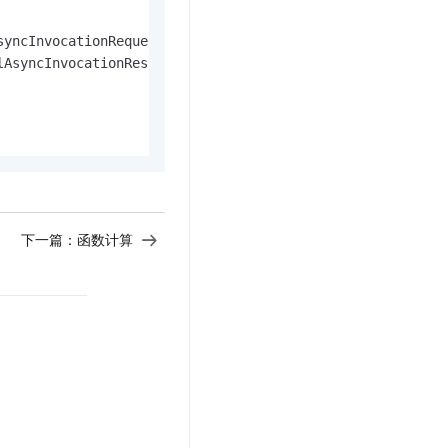
syncInvocationRequest(SERVICE_NAME, "", FUNCTION_NAME, in
AsyncInvocationResponse();

下一篇：
函数计算