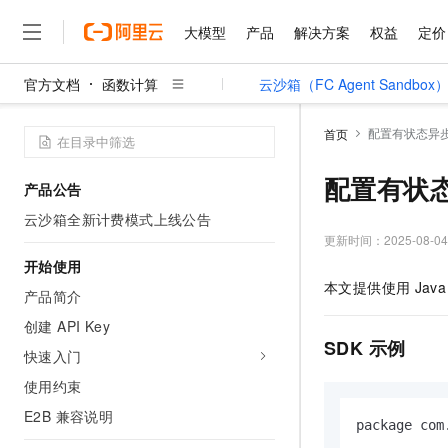
大模型
产品
解决方案
权益
定价
官方文档
函数计算
云沙箱（FC Agent Sandbox
大模型
产品
解决方案
权益
定价
云市场
伙伴
服务
了解阿里云
精选产品
精选解决方案
普惠上云
产品定价
精选商城
成为销售伙伴
售前咨询
为什么选择阿里云
千问AI平台
配置有状态异
首页
了解云产品的定价详情
大模型服务平台百炼
千问办公，解锁你的工作
普惠上云 官方力荐
分销伙伴
在线服务
网站建设
什么是云计算
大
大模型服务与应用平台
企业级Agent产品，直接
云服务器38元/年起，超
配置有状
产品公告
咨询伙伴
多端小程序
技术领先
云上成本管理
售后服务
千问大模型
Agency Agents：拥
官方推荐返现计划
大模型
云沙箱全新计费模式上线公告
大模型
精选产品
精选解决方案
Salesforce 国际版订阅
稳定可靠
管理和优化成本
多元化、高性能、安全可靠
推荐新用户得奖励，单订单
更新时间：
2025-08-04
销售伙伴合作计划
自助服务
友盟天域
安全合规
人工智能与机器学习
AI
开始使用
文本生成
无影云电脑
HappyHorse 打造一
云工开物
本文提供使用
Java
无影生态合作计划
在线服务
产品简介
观测云
分析师报告
随时随地安全接入的云上超
高校专属算力普惠，学生认
计算
互联网应用开发
Qwen3.8-Max
HOT
Salesforce On Alibaba C
工单服务
创建 API Key
智能体时代全能旗舰模型
Tuya 物联网平台阿里云
研究报告与白皮书
云解析DNS
快速拥有专属 OpenClaw
Consulting Partner 合
SDK
示例
大数据
容器
快速入门
免费试用
短信专区
蓝凌 OA
Qwen3.7-Plus
AI 大模型销售与服务生
使用约束
现代化应用
存储
天池大赛
能看、能想、能动手的多模
云原生大数据计算服务 Max
解决方案免费试用 新老
电子合同
E2B 兼容说明
面向分析的企业级SaaS模
最高领取价值200元试用
安全
package com
网络与CDN
AI 算法大赛
Qwen3-VL-Plus
畅捷通