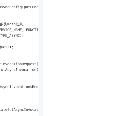
syncConfig(putFunctionAsyncConfigRequest);

的头meta信息。

RVICE_NAME, FUNCTION_NAME);

YPE_ASYNC);

uest);

InvocationRequest(SERVICE_NAME, "", FUNCTION_NAME, invoc
ulAsyncInvocation(req);

syncInvocationsRequest(SERVICE_NAME, FUNCTION_NAME);

atefulAsyncInvocations(lReq);
