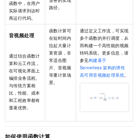
业务的实现
函数中，在用户
路径。
实际请求到达时
再运行代码。
函数计算
可
通过定义工作流，可实现
音视频处理
在短时间内
多个函数的并行调度，从
拉起大量计
而构建一个高性能的视频
算资源，非
转码系统。更多信息，请
通过结合
函数计
常适合图
参见
构建基于
算
和
云工作流
，
片、音视频
Serverless
架构的弹性
在可视化界面上
等重计算场
高可用音视频处理系统
。
编排业务流程。
景。
与传统方案相
比，性能、成本
和工程效率都有
显著优势。
如何使用函数计算