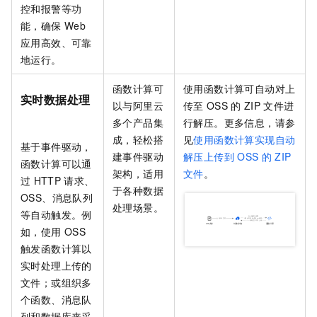
控和报警等功
能，确保
Web
应用高效、可靠
地运行。
函数计算
可
使用
函数计算
可自动对上
实时数据处理
以与阿里云
传至
OSS
的
ZIP
文件进
多个产品集
行解压。更多信息，请参
成，轻松搭
见
使用函数计算实现自动
基于事件驱动，
建事件驱动
解压上传到
OSS
的
ZIP
函数计算
可以通
架构，适用
文件
。
过
HTTP
请求、
于各种数据
OSS、消息队列
处理场景。
等自动触发。例
如，使用
OSS
触发函数计算以
实时处理上传的
文件；或组织多
个函数、消息队
列和数据库来采