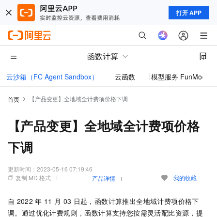
打开 APP
函数计算
云沙箱（FC Agent Sandbox）
云函数
模型服务 FunModel
【产品变更】全地域全计费项价格下调
首页
【产品变更】全地域全计费项价格
下调
更新时间：
2023-05-16 07:19:46
复制 MD 格式
我的收藏
产品详情
自
2022
年
11
月
03
日起，
函数计算
推出全地域计费项价格下
调。通过优化计费规则，
函数计算
支持您按需灵活配比资源，提