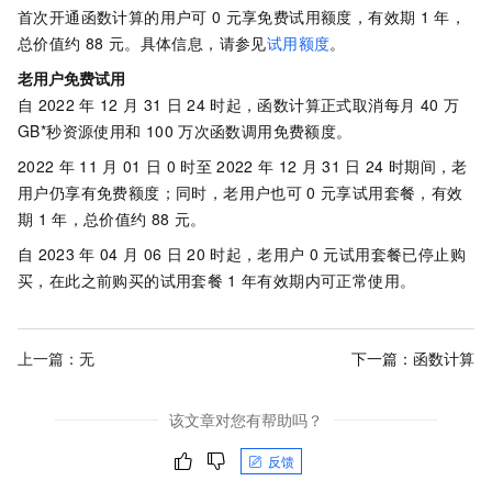
首次开通函数计算的用户可
0
元
享免费试用额度，有效期
1
年，
总价值约
88
元
。具体信息，请参见
试用额度
。
老用户免费试用
自
2022
年
12
月
31
日
24
时起，
函数计算
正式取消每月
40
万
GB*秒
资源使用和
100
万次函数调用免费额度。
2022
年
11
月
01
日
0
时至
2022
年
12
月
31
日
24
时期间，老
用户仍享有免费额度；同时，老用户也可
0
元
享试用套餐，有效
期
1
年，总价值约
88
元
。
自
2023
年
04
月
06
日
20
时
起，老用户
0
元
试用套餐已停止购
买，在此之前购买的试用套餐
1
年有效期内可正常使用。
上一篇：无
下一篇：
函数计算
该文章对您有帮助吗？
反馈