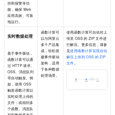
控和报警等功
能，确保
Web
应用高效、可靠
地运行。
函数计算
可
使用
函数计算
可自动对上
实时数据处理
以与阿里云
传至
OSS
的
ZIP
文件进
多个产品集
行解压。更多信息，请参
成，轻松搭
见
使用函数计算实现自动
基于事件驱动，
建事件驱动
解压上传到
OSS
的
ZIP
函数计算
可以通
架构，适用
文件
。
过
HTTP
请求、
于各种数据
OSS、消息队列
处理场景。
等自动触发。例
如，使用
OSS
触发函数计算以
实时处理上传的
文件；或组织多
个函数、消息队
列和数据库来采