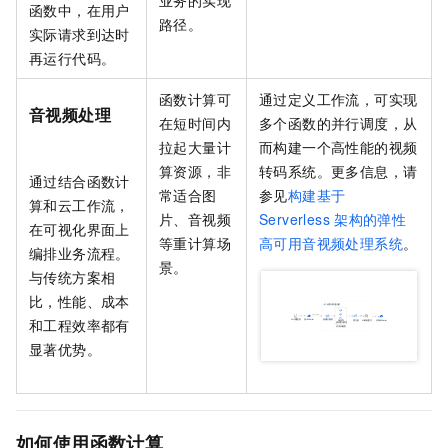
业务的实现
函数中，在用户
路径。
实际请求到达时
再运行代码。
函数计算
可
通过定义工作流，可实现
音视频处理
在短时间内
多个函数的并行调度，从
拉起大量计
而构建一个高性能的视频
算资源，非
转码系统。更多信息，请
通过结合
函数计
常适合图
参见
构建基于
算
和
云工作流
，
片、音视频
Serverless
架构的弹性
在可视化界面上
等重计算场
高可用音视频处理系统
。
编排业务流程。
景。
与传统方案相
比，性能、成本
和工程效率都有
显著优势。
如何使用函数计算