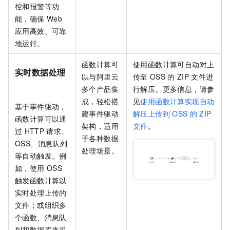
控和报警等功
能，确保
Web
应用高效、可靠
地运行。
函数计算
可
使用
函数计算
可自动对上
实时数据处理
以与阿里云
传至
OSS
的
ZIP
文件进
多个产品集
行解压。更多信息，请参
成，轻松搭
见
使用函数计算实现自动
基于事件驱动，
建事件驱动
解压上传到
OSS
的
ZIP
函数计算
可以通
架构，适用
文件
。
过
HTTP
请求、
于各种数据
OSS、消息队列
处理场景。
等自动触发。例
如，使用
OSS
触发函数计算以
实时处理上传的
文件；或组织多
个函数、消息队
列和数据库来采