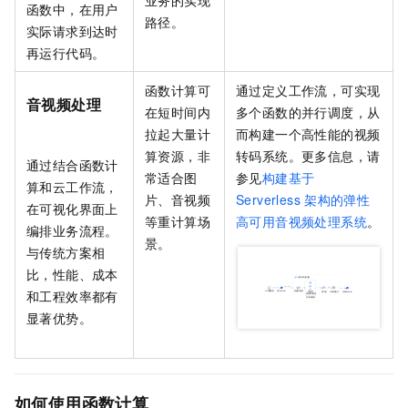
业务的实现
函数中，在用户
路径。
实际请求到达时
再运行代码。
函数计算
可
通过定义工作流，可实现
音视频处理
在短时间内
多个函数的并行调度，从
拉起大量计
而构建一个高性能的视频
算资源，非
转码系统。更多信息，请
通过结合
函数计
常适合图
参见
构建基于
算
和
云工作流
，
片、音视频
Serverless
架构的弹性
在可视化界面上
等重计算场
高可用音视频处理系统
。
编排业务流程。
景。
与传统方案相
比，性能、成本
和工程效率都有
显著优势。
如何使用函数计算