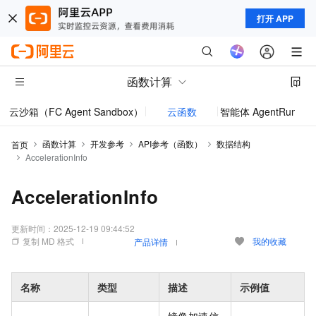
打开 APP
函数计算
云沙箱（FC Agent Sandbox）
云函数
智能体 AgentRun
模型
函数计算
开发参考
API参考（函数）
数据结构
首页
AccelerationInfo
AccelerationInfo
更新时间：
2025-12-19 09:44:52
复制 MD 格式
我的收藏
产品详情
名称
类型
描述
示例值