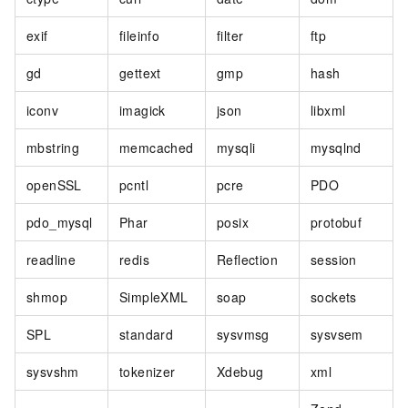
exif
fileinfo
filter
ftp
gd
gettext
gmp
hash
iconv
imagick
json
libxml
mbstring
memcached
mysqli
mysqlnd
openSSL
pcntl
pcre
PDO
pdo_mysql
Phar
posix
protobuf
readline
redis
Reflection
session
shmop
SimpleXML
soap
sockets
SPL
standard
sysvmsg
sysvsem
sysvshm
tokenizer
Xdebug
xml