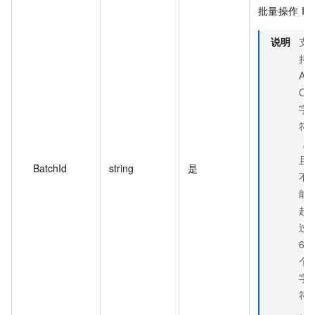
批量操作 ID
说明
支
持
AS
CII
字
符
，
且
BatchId
string
是
不
能
超
过
64
个
字
符
。