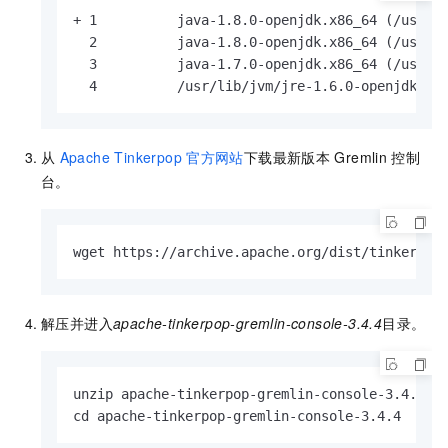
+ 1          java-1.8.0-openjdk.x86_64 (/usr/li
  2          java-1.8.0-openjdk.x86_64 (/usr/li
  3          java-1.7.0-openjdk.x86_64 (/usr/li
  4          /usr/lib/jvm/jre-1.6.0-openjdk.x8
从
Apache Tinkerpop
官方网站
下载最新版本
Gremlin
控制
台。
wget https://archive.apache.org/dist/tinkerpop
解压并进入
apache-tinkerpop-gremlin-console-3.4.4
目录。
unzip apache-tinkerpop-gremlin-console-3.4.4-bi
cd apache-tinkerpop-gremlin-console-3.4.4