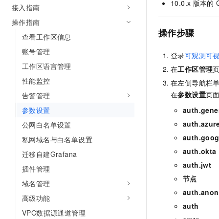
10.0.x
版本的
接入指南
AI 产品 免费试用
网络
安全
云开发大赛
Tableau 订阅
1亿+ 大模型 tokens 和 
操作指南
可观测
入门学习赛
中间件
操作步骤
AI空中课堂在线直播课
查看工作区信息
140+云产品 免费试用
大模型服务
上云与迁云
产品新客免费试用，最长1
数据库
账号管理
登录
可观测可视化
生态解决方案
千问AI平台-Token Plan
工作区语言管理
企业出海
大模型ACA认证体验
在
工作区管理
大数据计算
助力企业全员 AI 认知与能
性能监控
行业生态解决方案
在左侧导航栏
政企业务
媒体服务
千问AI平台-模型体验
在
参数设置
页
告警管理
开发者生态解决方案
在线体验全尺寸、多种模态
参数设置
auth.gene
企业服务与云通信
AI 开发和 AI 应用解决
auth.azur
Happy 系列大模型
公网白名单设置
域名与网站
auth.goog
私网域名与白名单设置
终端用户计算
auth.okta
迁移自建Grafana
auth.jwt
插件管理
Serverless
大模型解决方案
节点
域名管理
开发工具
auth.ano
快速部署 Dify，高效搭建 
高级功能
auth
迁移与运维管理
VPC数据源通道管理