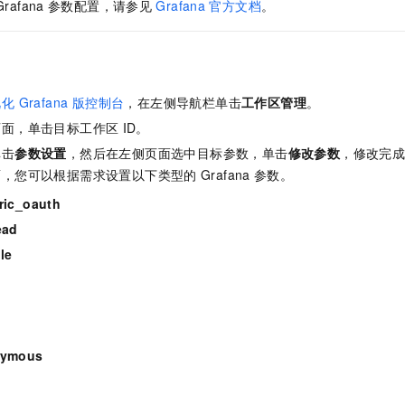
服务生态伙伴
Grafana
参数配置，请参见
Grafana
官方文档
。
视觉 Coding、空间感知、多模态思考等全面升级
1M上下文，专为长程任务能力而生
云工开物
企业应用
Night Plan 支持 Qwen 3.8-Max
AI 办公
NEW
Red Hat
30+ 款产品免费体验
夜间 5 折，Qwen/Meoo/TokenPlan 客户专享
AI智能应用
科研合作
ERP
堂（旗舰版）
SUSE
智能客服
AI 应用构建
大模型原生
CRM
2个月
自动承接线索
 Grafana 版
控制台
，在左侧导航栏单击
工作区管理
。
建站小程序
Qoder
大模型服务平台百炼-应用模版
OA 办公系统
HOT
NEW
页面，单击目标工作区
ID。
面向真实软件
个人版上线、团队版降价；千问3.8-Max首发发尝鲜
丰富多元化的应用模版和解决方案
力提升
财税管理
模板建站
单击
参数设置
，然后在左侧页面选中目标参数，单击
修改参数
，修改完
万有无界
大模型服务平台百炼-智能体
面，您可以根据需求设置以下类型的
Grafana
参数。
400电话
定制建站
的模型效果
灵活可视化地构建企业级 Agent
ric_oauth
方案
广告营销
模板小程序
秒悟
ead
人工智能平台 PAI
定制小程序
云端极速 AI 
新一代 AI 视频生成模型，深度适配广告营销等场景
AI Native 的算法工程平台，一站式完成建模、训练、推理服务部署
le
APP 开发
建站系统
nymous
AI 应用
10分钟微调：让0.6B模型媲美235B模型
多模态数据信
依托云原生高可用架构,实现Dify私有化部署
用1%尺寸在特定领域达到大模型90%以上效果