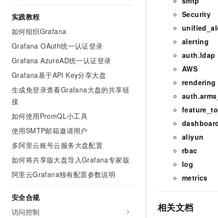
smtp
10 分钟在聊天系统中增加
专有云
Security
实践教程
unified_al
如何组织Grafana
alerting
Grafana OAuth统一认证登录
auth.ldap
Grafana AzureAD统一认证登录
AWS
Grafana基于API Key分享大盘
rendering
生成免登录查看Grafana大盘的共享链
auth.arms
接
feature_t
如何使用PromQL小工具
dashboar
使用SMTP邮箱邀请用户
aliyun
多阿里云账号云服务大盘配置
rbac
如何将共享版大盘导入Grafana专家版
log
阿里云Grafana独有配置参数说明
metrics
安全合规
相关文档
访问控制