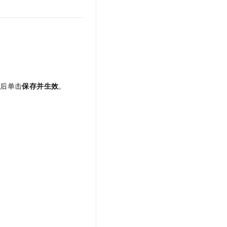
文戏情感细腻自然，动作戏激烈拳拳到肉，实现更强表演能力
支持中英文自由切换，具备更强的噪声鲁棒性
云聚AI 严选权益
SSL 证书
，一键激活高效办公新体验
精选AI产品，从模型到应用全链提效
堡垒机
AI 用量加速计划
应用
防火墙
、识别商机，让客服更高效、服务更出色。
新老同享，达量后返
千问办公
主机安全
NEW
的智能体编程平台
一站式AI生产力平台
成后单击
保存并生效
。
AI 应用及服务市场
伶鹊
企业级人与Agent协作平台，接入和调度多个数字员工
智能客服平台，对话机器人、对话分析、智能外呼
AI 应用
大模型服务平台百炼 - 全妙
大模型
应用创作平台
多模态内容创作工具，已接入 DeepSeek
自然语言处理
数据标注
机器学习
息提取
与 AI 智能体进行实时音视频通话
从文本、图片、视频中提取结构化的属性信息
构建支持视频理解的 AI 音视频实时通话应用