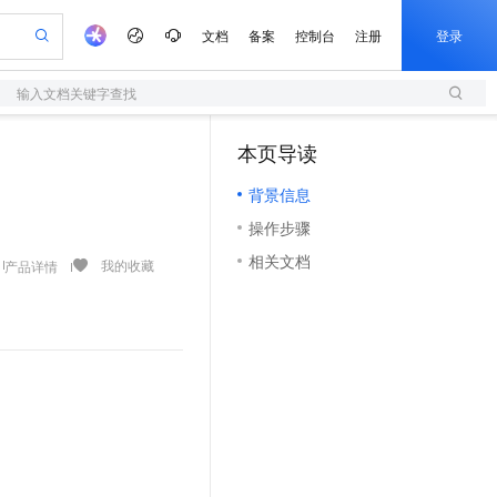
文档
备案
控制台
注册
登录
输入文档关键字查找
验
作计划
器
AI 活动
专业服务
服务伙伴合作计划
开发者社区
加入我们
服务平台百炼
阿里云 OPC 创新助力计划
本页导读
（1）
一站式生成采购清单，支持单品或批量购买
S
可编辑精美 PPT 文稿
S产品伙伴计划（繁花）
峰会
造的大模型服务与应用开发平台
轻量应用服务器
Agency Agents：拥有专属领域专家
AI 生产力先锋
Al MaaS 服务伙伴赋能合作
域名
博文
Careers
至高可申请百万元
背景信息
性可伸缩的云计算服务
 轻松生成专业的 PPT
开启高性价比 AI 编程新体验
先锋实践拓展 AI 生产力的边界
快速构建应用程序和网站，即刻迈出上云第一步
多领域专家智能体,一键组建 AI 虚拟交付团队
Token 补贴，五大权
计划
海大会
伙伴信用分合作计划
商标
问答
社会招聘
操作步骤
益加速 OPC 成功
S
帕鲁游戏服务器
数字证书管理服务（原SSL证书）
HappyHorse 打造一站式影视创作平台
飞天发布时刻
HOT
划
备案
电子书
校园招聘
相关文档
联机服务器，轻松开启游戏
视频创作，一键激活电商全链路生产力
全托管，含MySQL、PostgreSQL、SQL Server、MariaDB多引擎
实现全站 HTTPS，呈现可信的 Web 访问
所见，即是所愿
可视化编排打通从文字构思到成片全链路闭环
我的收藏
产品详情
更多支持
划
公司注册
镜像站
视频生成
语音识别与合成
 智能体与工作流应用
短信服务
漫剧工坊：一站式动画创作平台
AI 实训营
合作伙伴培训与认证
划
上云迁移
的智能体编程平台
站生成，高效打造优质广告素材
通过阿里云百炼高效搭建AI应用,助力高效开发
快速生产连贯的高质量长漫剧
从基础到进阶，Agent 创客手把手教你
国内短信简单易用，安全可靠，秒级触达，全球覆盖200+国家和地区。
e-1.1-T2V
Qwen3-TTS-Flash
lScope
我要反馈
查询合作伙伴
畅细腻的高质量视频
离线语音合成大模型，多语言方言自适应，低延迟高稳定
n Alibaba Cloud ISV 合作
代维服务
olarDB
建企业门户网站
大数据开发治理平台 DataWorks
10 分钟搭建微信、支付宝小程序
创新加速
ope
登录合作伙伴管理后台
我要建议
站，无忧落地极速上线
以可视化方式快速构建移动和 PC 门户网站
100%兼容MySQL、PostgreSQL，兼容Oracle，支持集中和分布式
高效部署网站，快速应用到小程序
Data Agent 驱动的一站式 Data+AI 开发治理平台
e-1.1-I2V
Cosyvoice-V3-Flash
安全
畅自然，细节丰富
高表现力语音合成大模型，语音克隆听感自然
我要投诉
上云场景组合购
伴
边界网络安全防护产品
漫剧创作，剧本、分镜、视频高效生成
覆盖90%+业务场景，专享组合折扣价
2V
VPN
Fun-ASR