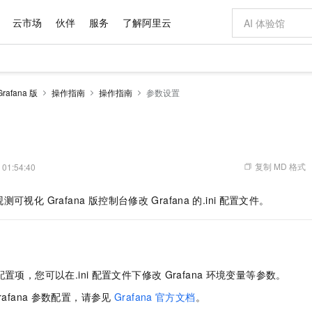
云市场
伙伴
服务
了解阿里云
AI 特惠
数据与 API
成为产品伙伴
企业增值服务
最佳实践
价格计算器
AI 场景体
基础软件
产品伙伴合
阿里云认证
市场活动
配置报价
大模型
afana 版
操作指南
操作指南
参数设置
自助选配和估算价格
步到位
域名与网站
智启 AI 普惠权益
产品生态集成认证中心
企业支持计划
云上春晚
Qwen Audio：打造专属 AI 语音助手
千问官方 MaaS 平台，为开发者和 Agent 而生，新用户赠送 1 亿 + tokens 额度
云服务器 EC
一句话生成原生
AI Coding
阿里云Maa
2026 阿里云
为企业打
数据集
Windows
大模型认证
模型
NEW
NEW
格式还原
值低价云产品抢先购
提供智能易用的域名与建站服务
至高享 1亿+免费 tokens，加速 Al 应用落地
Qwen-Audio-3.0-Realtime 端到端实时语音角色扮演
安全可靠、弹
输入一句话想法,
智能编程，一键
产品生态伙伴
专家技术服务
云上奥运之旅
弹性计算合作
阿里云中企出
手机三要素
宝塔 Linux
全部认证
价格优势
开源旗舰模型
对象存储 OSS
即刻拥有 DeepSeek-V4-Pro
阿里云 OPC 创新助力计划
云数据库 RD
一键部署幻兽
AI 电商营销
产品生态伙伴工作台
企业增值服务台
云栖战略参考
云存储合作计
云栖大会
身份实名认证
CentOS
训练营
推动算力普惠，释放技术红利
的大模型服务
最高返9万
真正可用的 1M 上下文,一次完成代码全链路开发
轻松解锁专属 DeepSeek-V4-Pro
至高百万元 Token 补贴，加速一人公司成长
稳定、安全、高性价比、高性能的云存储服务
一键购买专属
从图文生成到
复制 MD 格式
 01:54:40
云上的中国
数据库合作计
活动全景
短信
Docker
图片和
自进化智能体
人工智能平台 PAI
5 分钟轻松部署专属 QwenPaw
Token Plan 模型订阅计划
Qoder
高效搭建 AI
AI 广告创作
企业成长
大模型
NEW
HOT
信息公告
测可视化 Grafana 版
控制台修改
Grafana
的.ini
配置文件。
看见新力量
云网络合作计
OCR 文字识别
JAVA
级电脑
越聪明
证享300元代金券
一站式AI开发、训练和推理服务
Qwen3.8-Max 首发尝鲜，限时加量 10 倍，夜间低至2折
从聊天伙伴进化为能主动干活的本地数字员工
面向真实软件
图文、视频一
Kimi-K3
HappyHors
NEW
魔搭 Mode
loud
服务实践
官网公告
Kimi 最新旗舰模型，长程编程与推理利器
让文字生成流
金融模力时刻
Salesforce O
版
发票查验
全能环境
Qoder CN
Claude Code + GStack 打造工程团队
千问办公，限时限量积分加倍
云原生数据库 P
低代码高效构
AI 建站
NEW
作计划
计划
创新中心
魔搭 ModelSc
健康状态
让AI从“聊天伙伴”进化为能干活的“数字员工”
覆盖公网/内网、递归/权威、移动APP等全场景解析服务
安装技能 GStack，拥有专属 AI 工程团队
你的AI工作搭子，覆盖日常办公高频场景
基于千问大模型等，支持代码智能生成、研发智能问答
0 代码专业建
客户案例
天气预报查询
操作系统
Deepseek-v4-pro
HappyHors
态合作计划
置项，您可以在.ini
配置文件下修改
Grafana
环境变量等参数。
态智能体模型
旗舰 MoE 大模型，百万上下文与顶尖推理能力
图生视频，流
Compute
同享
容器服务 Kubernetes 版 ACK
万小智 AI 建站低至 15元/月
云防火墙
AI 短剧/漫剧
快递物流查询
WordPress
成为服务伙
高校合作
式云数据仓库
点，立即开启云上创新
提供一站式管理容器应用的 K8s 服务
送.CN域名，送备案服务码
云原生的云上
AI助力短剧
rafana
参数配置，请参见
Grafana
官方文档
。
GLM-5.2
Wan2.7-T
Ubuntu