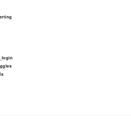
一个 AI 助手
即刻拥有 DeepSeek-R1 满血版
超强辅助，Bol
在企业官网、通讯软件中为客户提供 AI 客服
多种方案随心选，轻松解锁专属 DeepSeek
erting
_login
oggles
ds