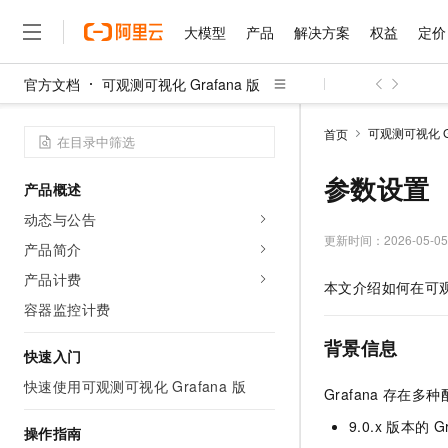
大模型
产品
解决方案
权益
定价
官方文档
可观测可视化 Grafana 版
大模型
产品
解决方案
权益
定价
云市场
伙伴
服务
了解阿里云
精选产品
精选解决方案
普惠上云
产品定价
精选商城
成为销售伙伴
售前咨询
为什么选择阿里云
千问AI平台
可观测可视化 Gr
首页
了解云产品的定价详情
大模型服务平台百炼
睿译宝，AI翻译排版一
普惠上云 官方力荐
分销伙伴
在线服务
网站建设
什么是云计算
大
大模型服务与应用平台
上传文档即自动完成翻译和
云服务器38元/年起，超
参数设置
产品概述
咨询伙伴
多端小程序
技术领先
云上成本管理
售后服务
千问大模型
GLM-5.2：长任务时代
官方推荐返现计划
大模型
动态与公告
大模型
精选产品
精选解决方案
Salesforce 国际版订阅
稳定可靠
管理和优化成本
多元化、高性能、安全可靠
推荐新用户得奖励，单订单
更新时间：
2026-05-05
销售伙伴合作计划
产品简介
自助服务
友盟天域
安全合规
人工智能与机器学习
AI
文本生成
无影云电脑
Hermes Agent，打造
云工开物
产品计费
本文介绍如何在
可观
无影生态合作计划
在线服务
观测云
分析师报告
随时随地安全接入的云上超
自主进化，持久记忆，越用
高校专属算力普惠，学生认
计算
互联网应用开发
容器监控计费
Qwen3.8-Max
HOT
Salesforce On Alibaba C
工单服务
智能体时代全能旗舰模型
Tuya 物联网平台阿里云
研究报告与白皮书
云解析DNS
快速拥有专属 OpenClaw
Consulting Partner 合
背景信息
大数据
容器
快速入门
免费试用
短信专区
蓝凌 OA
Qwen3.7-Plus
AI 大模型销售与服务生
快速使用可观测可视化 Grafana 版
现代化应用
存储
天池大赛
Grafana
存在多种配
能看、能想、能动手的多模
云原生大数据计算服务 Max
解决方案免费试用 新老
电子合同
面向分析的企业级SaaS模
最高领取价值200元试用
安全
9.0.x
版本的
G
网络与CDN
操作指南
AI 算法大赛
Qwen3-VL-Plus
畅捷通