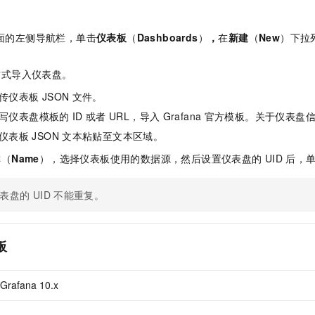
一个 AI 助手
即刻拥有 DeepSeek-R1 满血版
超强辅助，Bol
在企业官网、通讯软件中为客户提供 AI 客服
多种方案随心选，轻松解锁专属 DeepSeek
面的左侧导航栏，单击
仪表板
（
Dashboards
）
，
在
新建
（
New
）下拉
方式导入仪表盘。
传仪表板
JSON
文件。
写仪表盘模板的
ID
或者
URL，导入
Grafana
官方模板。关于仪表盘
仪表板
JSON
文本粘贴至文本区域。
称（
Name
），选择仪表板使用的数据源，然后设置仪表盘的
UID
后，
表盘的
UID
不能重复。
板
Grafana 10.x