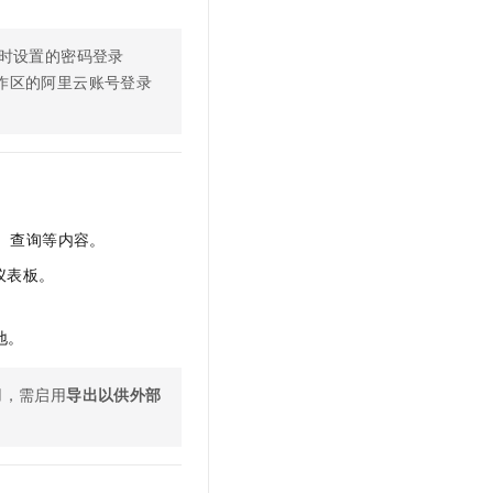
文戏情感细腻自然，动作戏激烈拳拳到肉，实现更强表演能力
支持中英文自由切换，具备更强的噪声鲁棒性
云聚AI 严选权益
SSL 证书
，一键激活高效办公新体验
精选AI产品，从模型到应用全链提效
时设置的密码登录
堡垒机
作区的阿里云账号登录
AI 用量加速计划
应用
防火墙
、识别商机，让客服更高效、服务更出色。
新老同享，达量后返
千问办公
主机安全
NEW
的智能体编程平台
一站式AI生产力平台
AI 应用及服务市场
伶鹊
企业级人与Agent协作平台，接入和调度多个数字员工
智能客服平台，对话机器人、对话分析、智能外呼
、查询等内容。
AI 应用
仪表板。
大模型服务平台百炼 - 全妙
大模型
应用创作平台
多模态内容创作工具，已接入 DeepSeek
自然语言处理
地。
数据标注
用，需启用
导出以供外部
机器学习
息提取
与 AI 智能体进行实时音视频通话
从文本、图片、视频中提取结构化的属性信息
构建支持视频理解的 AI 音视频实时通话应用