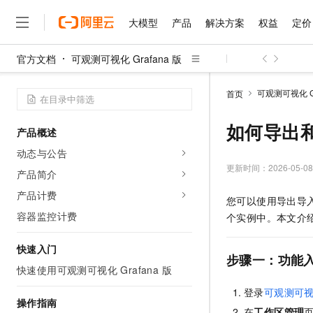
大模型
产品
解决方案
权益
定价
官方文档
可观测可视化 Grafana 版
大模型
产品
解决方案
权益
定价
云市场
伙伴
服务
了解阿里云
精选产品
精选解决方案
普惠上云
产品定价
精选商城
成为销售伙伴
售前咨询
为什么选择阿里云
千问AI平台
可观测可视化 Gr
首页
了解云产品的定价详情
大模型服务平台百炼
千问办公，解锁你的工作
普惠上云 官方力荐
分销伙伴
在线服务
网站建设
什么是云计算
大
大模型服务与应用平台
企业级Agent产品，直接
云服务器38元/年起，超
如何导出和
产品概述
咨询伙伴
多端小程序
技术领先
云上成本管理
售后服务
千问大模型
Agency Agents：拥
官方推荐返现计划
大模型
动态与公告
大模型
精选产品
精选解决方案
Salesforce 国际版订阅
稳定可靠
管理和优化成本
多元化、高性能、安全可靠
推荐新用户得奖励，单订单
更新时间：
2026-05-08
销售伙伴合作计划
产品简介
自助服务
友盟天域
安全合规
人工智能与机器学习
AI
文本生成
无影云电脑
HappyHorse 打造一
云工开物
产品计费
您可以使用导出导
无影生态合作计划
在线服务
观测云
分析师报告
随时随地安全接入的云上超
高校专属算力普惠，学生认
计算
互联网应用开发
容器监控计费
Qwen3.8-Max
个实例中。本文介
HOT
Salesforce On Alibaba C
工单服务
智能体时代全能旗舰模型
Tuya 物联网平台阿里云
研究报告与白皮书
云解析DNS
快速拥有专属 OpenClaw
Consulting Partner 合
大数据
容器
快速入门
免费试用
短信专区
步骤一：功能
蓝凌 OA
Qwen3.7-Plus
AI 大模型销售与服务生
快速使用可观测可视化 Grafana 版
现代化应用
存储
天池大赛
能看、能想、能动手的多模
云原生大数据计算服务 Max
解决方案免费试用 新老
电子合同
登录
可观测可视化
面向分析的企业级SaaS模
最高领取价值200元试用
安全
网络与CDN
操作指南
AI 算法大赛
Qwen3-VL-Plus
畅捷通
在
工作区管理