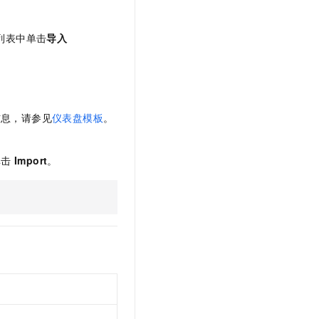
t.diy 一步搞定创意建站
构建大模型应用的安全防护体系
通过自然语言交互简化开发流程,全栈开发支持
通过阿里云安全产品对 AI 应用进行安全防护
列表中单击
导入
信息，请参见
仪表盘模板
。
单击
Import
。