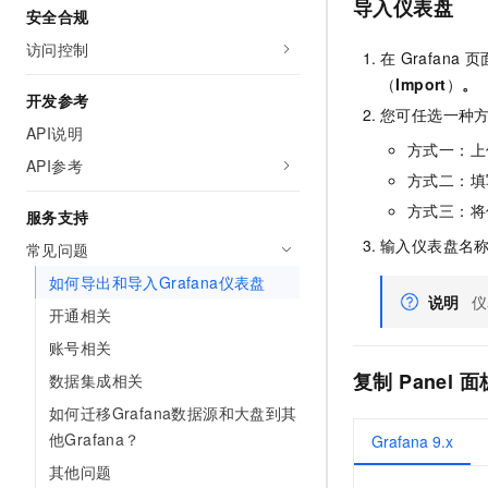
导入仪表盘
10 分钟在聊天系统中增加
安全合规
专有云
访问控制
在
Grafana
页
（
Import
）
。
开发参考
您可任选一种
API说明
方式一：上
API参考
方式二：填
方式三：将
服务支持
输入仪表盘名
常见问题
如何导出和导入Grafana仪表盘
说明
仪
开通相关
账号相关
复制
Panel
面
数据集成相关
如何迁移Grafana数据源和大盘到其
他Grafana？
Grafana 9.x
其他问题