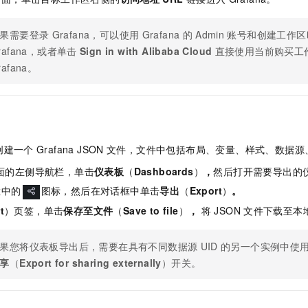
服务生态伙伴
视觉 Coding、空间感知、多模态思考等全面升级
1M上下文，专为长程任务能力而生
云工开物
企业应用
Night Plan 支持 Qwen 3.8-Max
AI 办公
NEW
Red Hat
30+ 款产品免费体验
夜间 5 折，Qwen/Meoo/TokenPlan 客户专享
AI智能应用
科研合作
果需要登录
Grafana，可以使用
Grafana
的
Admin
账号和创建工作区
ERP
堂（旗舰版）
SUSE
rafana，或者单击
Sign in with Alibaba Cloud
直接使用当前购买工
智能客服
AI 应用构建
大模型原生
CRM
rafana。
2个月
自动承接线索
建站小程序
Qoder
大模型服务平台百炼-应用模版
OA 办公系统
HOT
NEW
面向真实软件
个人版上线、团队版降价；千问3.8-Max首发发尝鲜
丰富多元化的应用模版和解决方案
力提升
财税管理
模板建站
万有无界
大模型服务平台百炼-智能体
400电话
定制建站
的模型效果
灵活可视化地构建企业级 Agent
创建一个
Grafana JSON
文件，文件中包括布局、变量、样式、数据源
方案
广告营销
模板小程序
面的左侧导航栏，单击
仪表板
（
Dashboards
）
，
然后打开需要导出的
秒悟
人工智能平台 PAI
定制小程序
云端极速 AI 
新一代 AI 视频生成模型，深度适配广告营销等场景
AI Native 的算法工程平台，一站式完成建模、训练、推理服务部署
栏中的
图标，然后在对话框中单击
导出
（
Export
）
。
t
）页签，单击
保存至文件
（
Save to file
）
，
将
JSON
文件下载至本
APP 开发
建站系统
果您将仪表板导出后，需要在具有不同数据源
UID
的另一个实例中使
享
（
Export for sharing externally
）开关。
AI 应用
10分钟微调：让0.6B模型媲美235B模型
多模态数据信
依托云原生高可用架构,实现Dify私有化部署
用1%尺寸在特定领域达到大模型90%以上效果