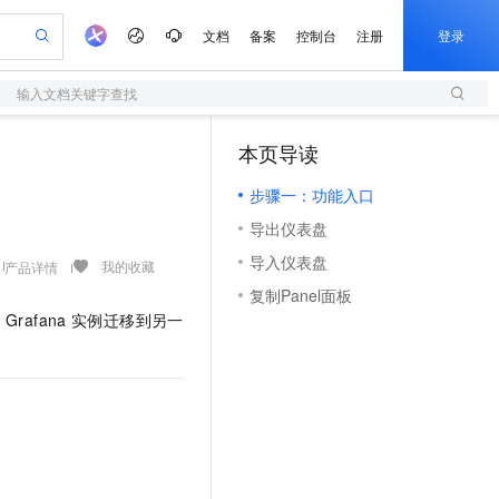
文档
备案
控制台
注册
登录
输入文档关键字查找
验
作计划
器
AI 活动
专业服务
服务伙伴合作计划
开发者社区
加入我们
服务平台百炼
阿里云 OPC 创新助力计划
本页导读
（1）
一站式生成采购清单，支持单品或批量购买
S
io：打造专属 AI 语音助手
S产品伙伴计划（繁花）
峰会
造的大模型服务与应用开发平台
轻量应用服务器
一句话生成原生可编辑精美 PPT 文稿
AI 生产力先锋
Al MaaS 服务伙伴赋能合作
域名
博文
Careers
至高可申请百万元
步骤一：功能入口
性可伸缩的云计算服务
开启高性价比 AI 编程新体验
Qwen-Audio-3.0-Realtime 端到端实时语音角色扮演
输入一句话想法, 轻松生成专业的 PPT
先锋实践拓展 AI 生产力的边界
快速构建应用程序和网站，即刻迈出上云第一步
Token 补贴，五大权
计划
海大会
伙伴信用分合作计划
商标
问答
社会招聘
导出仪表盘
益加速 OPC 成功
S
eek-V4-Pro
数字证书管理服务（原SSL证书）
一键部署幻兽帕鲁游戏服务器
飞天发布时刻
HOT
划
备案
电子书
校园招聘
导入仪表盘
pSeek-V4-Pro
视频创作，一键激活电商全链路生产力
全托管，含MySQL、PostgreSQL、SQL Server、MariaDB多引擎
实现全站HTTPS，呈现可信的WEB访问
一键购买专属联机服务器，轻松开启游戏
所见，即是所愿
我的收藏
产品详情
更多支持
划
公司注册
镜像站
复制Panel面板
视频生成
语音识别与合成
专属 QwenPaw
短信服务
漫剧工坊：一站式动画创作平台
AI 实训营
HOT
个
Grafana
实例迁移到另一
合作伙伴培训与认证
划
上云迁移
的智能体编程平台
站生成，高效打造优质广告素材
从聊天伙伴进化为能主动干活的本地数字员工
快速生产连贯的高质量长漫剧
从基础到进阶，Agent 创客手把手教你
国内短信简单易用，安全可靠，秒级触达，全球覆盖200+国家和地区。
e-1.1-T2V
Qwen3-TTS-Flash
lScope
我要反馈
查询合作伙伴
畅细腻的高质量视频
离线语音合成大模型，多语言方言自适应，低延迟高稳定
n Alibaba Cloud ISV 合作
代维服务
olarDB
建企业门户网站
大数据开发治理平台 DataWorks
10 分钟搭建微信、支付宝小程序
创新加速
ope
登录合作伙伴管理后台
我要建议
站，无忧落地极速上线
以可视化方式快速构建移动和 PC 门户网站
100%兼容MySQL、PostgreSQL，兼容Oracle，支持集中和分布式
高效部署网站，快速应用到小程序
Data Agent 驱动的一站式 Data+AI 开发治理平台
e-1.1-I2V
Cosyvoice-V3-Flash
安全
畅自然，细节丰富
高表现力语音合成大模型，语音克隆听感自然
我要投诉
上云场景组合购
伴
边界网络安全防护产品
漫剧创作，剧本、分镜、视频高效生成
覆盖90%+业务场景，专享组合折扣价
2V
VPN
Fun-ASR