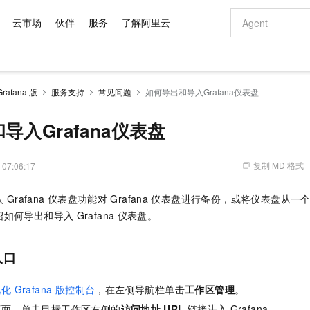
云市场
伙伴
服务
了解阿里云
AI 特惠
数据与 API
成为产品伙伴
企业增值服务
最佳实践
价格计算器
AI 场景体
基础软件
产品伙伴合
阿里云认证
市场活动
配置报价
大模型
afana 版
服务支持
常见问题
如何导出和导入Grafana仪表盘
自助选配和估算价格
新方式
域名与网站
睿译宝，AI翻译排版一步到位
智启 AI 普惠权益
产品生态集成认证中心
企业支持计划
云上春晚
千问官方 MaaS 平台，为开发者和 Agent 而生，新用户赠送 1 亿 + tokens 额度
云服务器 EC
Qwen Aud
AI Coding
阿里云Maa
2026 阿里云
为企业打
数据集
Windows
大模型认证
模型
NEW
NEW
交付可用成果
值低价云产品抢先购
提供智能易用的域名与建站服务
上传文档即自动完成翻译和格式还原
至高享 1亿+免费 tokens，加速 Al 应用落地
安全可靠、弹
智能编程，一键
导入Grafana仪表盘
产品生态伙伴
专家技术服务
云上奥运之旅
弹性计算合作
阿里云中企出
手机三要素
宝塔 Linux
全部认证
价格优势
有专属领域专家
对象存储 OSS
GLM-5.2：长任务时代开源旗舰模型
阿里云 OPC 创新助力计划
云数据库 RD
即刻拥有 DeepS
AI 电商营销
产品生态伙伴工作台
企业增值服务台
云栖战略参考
云存储合作计
云栖大会
身份实名认证
CentOS
训练营
推动算力普惠，释放技术红利
的大模型服务
最高返9万
多领域专家智能体,一键组建 AI 虚拟交付团队
至高百万元 Token 补贴，加速一人公司成长
稳定、安全、高性价比、高性能的云存储服务
真正可用的 1M 上下文,一次完成代码全链路开发
轻松解锁专属 Dee
从图文生成到
复制 MD 格式
 07:06:17
云上的中国
数据库合作计
活动全景
短信
Docker
图片和
站式影视创作平台
人工智能平台 PAI
Hermes Agent，打造自进化智能体
Token Plan 模型订阅计划
Qoder
5 分钟轻松部署
AI 广告创作
企业成长
大模型
NEW
信息公告
入
Grafana
仪表盘功能对
Grafana
仪表盘进行备份，或将仪表盘从一
看见新力量
云网络合作计
OCR 文字识别
JAVA
级电脑
证享300元代金券
可视化编排打通从文字构思到成片全链路闭环
一站式AI开发、训练和推理服务
自主进化，持久记忆，越用越聪明
Qwen3.8-Max 首发尝鲜，限时加量 10 倍，夜间低至2折
面向真实软件
图文、视频一
Kimi-K3
HappyHors
绍如何导出和导入
Grafana
仪表盘。
NEW
魔搭 Mode
loud
服务实践
官网公告
Kimi 最新旗舰模型，长程编程与推理利器
让文字生成流
金融模力时刻
Salesforce O
版
发票查验
全能环境
Qoder CN
Claude Code + GStack 打造工程团队
千问办公，限时限量积分加倍
云原生数据库 P
低代码高效构
AI 建站
NEW
作计划
计划
创新中心
魔搭 ModelSc
健康状态
让AI从“聊天伙伴”进化为能干活的“数字员工”
覆盖公网/内网、递归/权威、移动APP等全场景解析服务
安装技能 GStack，拥有专属 AI 工程团队
你的AI工作搭子，覆盖日常办公高频场景
基于千问大模型等，支持代码智能生成、研发智能问答
0 代码专业建
入口
客户案例
天气预报查询
操作系统
Deepseek-v4-pro
HappyHors
态合作计划
态智能体模型
旗舰 MoE 大模型，百万上下文与顶尖推理能力
图生视频，流
Compute
同享
容器服务 Kubernetes 版 ACK
万小智 AI 建站低至 15元/月
云防火墙
AI 短剧/漫剧
快递物流查询
WordPress
成为服务伙
高校合作
 Grafana 版
控制台
，在左侧导航栏单击
工作区管理
。
式云数据仓库
点，立即开启云上创新
提供一站式管理容器应用的 K8s 服务
送.CN域名，送备案服务码
云原生的云上
AI助力短剧
GLM-5.2
Wan2.7-T
Ubuntu
页面，单击目标工作区右侧的
访问地址
URL
链接进入
Grafana。