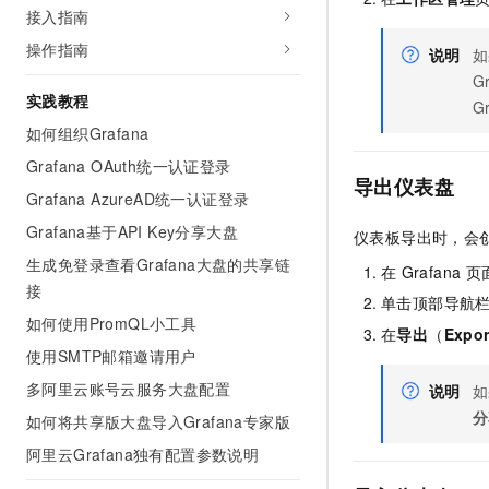
接入指南
AI 产品 免费试用
网络
安全
云开发大赛
Tableau 订阅
1亿+ 大模型 tokens 和 
操作指南
说明
如
可观测
入门学习赛
中间件
AI空中课堂在线直播课
G
140+云产品 免费试用
大模型服务
实践教程
上云与迁云
G
产品新客免费试用，最长1
数据库
生态解决方案
如何组织Grafana
千问AI平台-Token Plan
企业出海
大模型ACA认证体验
大数据计算
Grafana OAuth统一认证登录
助力企业全员 AI 认知与能
行业生态解决方案
导出仪表盘
政企业务
Grafana AzureAD统一认证登录
媒体服务
千问AI平台-模型体验
开发者生态解决方案
Grafana基于API Key分享大盘
在线体验全尺寸、多种模态
仪表板导出时，会
企业服务与云通信
AI 开发和 AI 应用解决
生成免登录查看Grafana大盘的共享链
在
Grafana
页
Happy 系列大模型
接
域名与网站
单击顶部导航
如何使用PromQL小工具
在
导出
（
Expor
终端用户计算
使用SMTP邮箱邀请用户
Serverless
大模型解决方案
多阿里云账号云服务大盘配置
说明
如
分
如何将共享版大盘导入Grafana专家版
开发工具
快速部署 Dify，高效搭建 
阿里云Grafana独有配置参数说明
迁移与运维管理