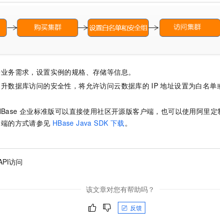
服务生态伙伴
视觉 Coding、空间感知、多模态思考等全面升级
1M上下文，专为长程任务能力而生
云工开物
企业应用
Night Plan 支持 Qwen 3.8-Max
AI 办公
NEW
Red Hat
30+ 款产品免费体验
夜间 5 折，Qwen/Meoo/TokenPlan 客户专享
AI智能应用
科研合作
ERP
堂（旗舰版）
SUSE
智能客服
AI 应用构建
大模型原生
CRM
2个月
自动承接线索
建站小程序
Qoder
大模型服务平台百炼-应用模版
OA 办公系统
HOT
NEW
据业务需求，设置实例的规格、存储等信息。
面向真实软件
个人版上线、团队版降价；千问3.8-Max首发发尝鲜
丰富多元化的应用模版和解决方案
力提升
财税管理
模板建站
提升数据库访问的安全性，将允许访问云数据库的
IP
地址设置为白名单
万有无界
大模型服务平台百炼-智能体
。
400电话
定制建站
的模型效果
灵活可视化地构建企业级 Agent
HBase
企业标准版可以直接使用社区开源版客户端，也可以使用阿里定
方案
广告营销
模板小程序
户端的方式请参见
HBase Java SDK 下载
。
秒悟
人工智能平台 PAI
定制小程序
云端极速 AI 
新一代 AI 视频生成模型，深度适配广告营销等场景
AI Native 的算法工程平台，一站式完成建模、训练、推理服务部署
APP 开发
PI访问
建站系统
该文章对您有帮助吗？
AI 应用
10分钟微调：让0.6B模型媲美235B模型
多模态数据信
依托云原生高可用架构,实现Dify私有化部署
用1%尺寸在特定领域达到大模型90%以上效果
反馈