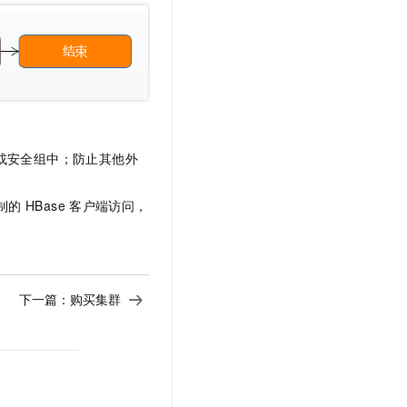
文戏情感细腻自然，动作戏激烈拳拳到肉，实现更强表演能力
支持中英文自由切换，具备更强的噪声鲁棒性
云聚AI 严选权益
SSL 证书
，一键激活高效办公新体验
精选AI产品，从模型到应用全链提效
堡垒机
AI 用量加速计划
应用
防火墙
、识别商机，让客服更高效、服务更出色。
新老同享，达量后返
千问办公
主机安全
NEW
的智能体编程平台
一站式AI生产力平台
或安全组中；防止其他外
AI 应用及服务市场
伶鹊
企业级人与Agent协作平台，接入和调度多个数字员工
智能客服平台，对话机器人、对话分析、智能外呼
制的
HBase
客户端访问，
AI 应用
大模型服务平台百炼 - 全妙
大模型
应用创作平台
多模态内容创作工具，已接入 DeepSeek
自然语言处理
下一篇：
购买集群
数据标注
机器学习
息提取
与 AI 智能体进行实时音视频通话
从文本、图片、视频中提取结构化的属性信息
构建支持视频理解的 AI 音视频实时通话应用