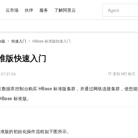
云市场
伙伴
服务
了解阿里云
AI 特惠
数据与 API
成为产品伙伴
企业增值服务
最佳实践
价格计算器
AI 场景体
基础软件
产品伙伴合
阿里云认证
市场活动
配置报价
大模型
e版
快速入门
HBase 标准版快速入门
自助选配和估算价格
新方式
域名与网站
睿译宝，AI翻译排版一步到位
智启 AI 普惠权益
产品生态集成认证中心
企业支持计划
云上春晚
千问官方 MaaS 平台，为开发者和 Agent 而生，新用户赠送 1 亿 + tokens 额度
云服务器 EC
Qwen Aud
AI Coding
阿里云Maa
2026 阿里云
为企业打
数据集
Windows
大模型认证
模型
NEW
NEW
交付可用成果
值低价云产品抢先购
提供智能易用的域名与建站服务
上传文档即自动完成翻译和格式还原
至高享 1亿+免费 tokens，加速 Al 应用落地
安全可靠、弹
智能编程，一键
 标准版快速入门
产品生态伙伴
专家技术服务
云上奥运之旅
弹性计算合作
阿里云中企出
手机三要素
宝塔 Linux
全部认证
价格优势
有专属领域专家
对象存储 OSS
GLM-5.2：长任务时代开源旗舰模型
阿里云 OPC 创新助力计划
云数据库 RD
即刻拥有 DeepS
AI 电商营销
产品生态伙伴工作台
企业增值服务台
云栖战略参考
云存储合作计
云栖大会
身份实名认证
CentOS
训练营
推动算力普惠，释放技术红利
的大模型服务
最高返9万
多领域专家智能体,一键组建 AI 虚拟交付团队
至高百万元 Token 补贴，加速一人公司成长
稳定、安全、高性价比、高性能的云存储服务
真正可用的 1M 上下文,一次完成代码全链路开发
轻松解锁专属 Dee
从图文生成到
复制 MD 格式
 07:37:03
云上的中国
数据库合作计
活动全景
短信
Docker
图片和
站式影视创作平台
人工智能平台 PAI
Hermes Agent，打造自进化智能体
Token Plan 模型订阅计划
Qoder
5 分钟轻松部署
AI 广告创作
企业成长
大模型
NEW
信息公告
在数据库控制台购买
HBase 标准版集群，并通过网络连接集群，使您
看见新力量
云网络合作计
OCR 文字识别
JAVA
级电脑
证享300元代金券
可视化编排打通从文字构思到成片全链路闭环
一站式AI开发、训练和推理服务
自主进化，持久记忆，越用越聪明
Qwen3.8-Max 首发尝鲜，限时加量 10 倍，夜间低至2折
面向真实软件
图文、视频一
Kimi-K3
HappyHors
NEW
魔搭 Mode
HBase 标准版。
loud
服务实践
官网公告
Kimi 最新旗舰模型，长程编程与推理利器
让文字生成流
金融模力时刻
Salesforce O
版
发票查验
全能环境
Qoder CN
Claude Code + GStack 打造工程团队
千问办公，限时限量积分加倍
云原生数据库 P
低代码高效构
AI 建站
NEW
作计划
计划
创新中心
魔搭 ModelSc
健康状态
让AI从“聊天伙伴”进化为能干活的“数字员工”
覆盖公网/内网、递归/权威、移动APP等全场景解析服务
安装技能 GStack，拥有专属 AI 工程团队
你的AI工作搭子，覆盖日常办公高频场景
基于千问大模型等，支持代码智能生成、研发智能问答
0 代码专业建
客户案例
天气预报查询
操作系统
Deepseek-v4-pro
HappyHors
态合作计划
态智能体模型
旗舰 MoE 大模型，百万上下文与顶尖推理能力
图生视频，流
Compute
同享
容器服务 Kubernetes 版 ACK
万小智 AI 建站低至 15元/月
云防火墙
AI 短剧/漫剧
快递物流查询
WordPress
成为服务伙
高校合作
式云数据仓库
点，立即开启云上创新
提供一站式管理容器应用的 K8s 服务
送.CN域名，送备案服务码
云原生的云上
AI助力短剧
e 标准版的初始化操作流程如下图所示。
GLM-5.2
Wan2.7-T
Ubuntu