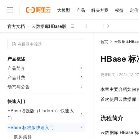
大模型
产品
解决方案
权益
定价
官方文档
云数据库HBase版
大模型
产品
解决方案
权益
定价
云市场
伙伴
服务
了解阿里云
精选产品
精选解决方案
普惠上云
产品定价
精选商城
成为销售伙伴
售前咨询
为什么选择阿里云
千问AI平台
云数据库HBas
首页
了解云产品的定价详情
大模型服务平台百炼
千问办公，解锁你的工作
普惠上云 官方力荐
分销伙伴
在线服务
网站建设
什么是云计算
大
大模型服务与应用平台
企业级Agent产品，直接
云服务器38元/年起，超
HBase
产品概述
咨询伙伴
多端小程序
技术领先
云上成本管理
售后服务
千问大模型
Agency Agents：拥
官方推荐返现计划
大模型
产品简介
大模型
精选产品
精选解决方案
Salesforce 国际版订阅
稳定可靠
管理和优化成本
多元化、高性能、安全可靠
推荐新用户得奖励，单订单
更新时间：
2024-12-27
销售伙伴合作计划
产品计费
自助服务
友盟天域
安全合规
人工智能与机器学习
AI
文本生成
无影云电脑
HappyHorse 打造一
云工开物
动态与公告
本章主要介绍如何
无影生态合作计划
在线服务
观测云
分析师报告
随时随地安全接入的云上超
高校专属算力普惠，学生认
计算
互联网应用开发
Qwen3.8-Max
HOT
首次使用云数据库
Salesforce On Alibaba C
工单服务
快速入门
智能体时代全能旗舰模型
Tuya 物联网平台阿里云
研究报告与白皮书
云解析DNS
快速拥有专属 OpenClaw
Consulting Partner 合
大数据
容器
HBase增强版（Lindorm）快速入
免费试用
短信专区
蓝凌 OA
Qwen3.7-Plus
流程简介
门
AI 大模型销售与服务生
现代化应用
存储
天池大赛
能看、能想、能动手的多模
云原生大数据计算服务 Max
解决方案免费试用 新老
电子合同
HBase 标准版快速入门
面向分析的企业级SaaS模
最高领取价值200元试用
安全
云数据库
HBas
网络与CDN
AI 算法大赛
Qwen3-VL-Plus
购买集群
畅捷通