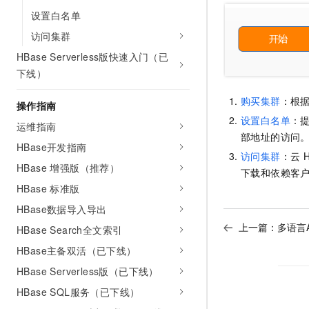
AI 产品 免费试用
网络
设置白名单
安全
云开发大赛
Tableau 订阅
1亿+ 大模型 tokens 和 
访问集群
可观测
入门学习赛
中间件
AI空中课堂在线直播课
140+云产品 免费试用
HBase Serverless版快速入门（已
大模型服务
上云与迁云
产品新客免费试用，最长1
数据库
下线）
生态解决方案
千问AI平台-Token Plan
企业出海
大模型ACA认证体验
大数据计算
购买集群
：根
操作指南
助力企业全员 AI 认知与能
行业生态解决方案
设置白名单
：
政企业务
运维指南
媒体服务
千问AI平台-模型体验
部地址的访问
开发者生态解决方案
HBase开发指南
在线体验全尺寸、多种模态
企业服务与云通信
访问集群
：云
AI 开发和 AI 应用解决
HBase 增强版（推荐）
下载和依赖客
Happy 系列大模型
域名与网站
HBase 标准版
HBase数据导入导出
终端用户计算
上一篇：
多语言A
HBase Search全文索引
Serverless
大模型解决方案
HBase主备双活（已下线）
开发工具
HBase Serverless版（已下线）
快速部署 Dify，高效搭建 
HBase SQL服务（已下线）
迁移与运维管理