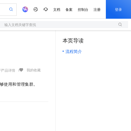
文档
备案
控制台
注册
登录
输入文档关键字查找
验
作计划
器
AI 活动
专业服务
服务伙伴合作计划
开发者社区
加入我们
服务平台百炼
阿里云 OPC 创新助力计划
本页导读
（1）
一站式生成采购清单，支持单品或批量购买
S
io：打造专属 AI 语音助手
S产品伙伴计划（繁花）
峰会
造的大模型服务与应用开发平台
轻量应用服务器
一句话生成原生可编辑精美 PPT 文稿
AI 生产力先锋
Al MaaS 服务伙伴赋能合作
域名
博文
Careers
至高可申请百万元
流程简介
性可伸缩的云计算服务
开启高性价比 AI 编程新体验
Qwen-Audio-3.0-Realtime 端到端实时语音角色扮演
输入一句话想法, 轻松生成专业的 PPT
先锋实践拓展 AI 生产力的边界
快速构建应用程序和网站，即刻迈出上云第一步
Token 补贴，五大权
计划
海大会
伙伴信用分合作计划
商标
问答
社会招聘
益加速 OPC 成功
S
eek-V4-Pro
数字证书管理服务（原SSL证书）
一键部署幻兽帕鲁游戏服务器
飞天发布时刻
HOT
划
备案
电子书
校园招聘
pSeek-V4-Pro
视频创作，一键激活电商全链路生产力
全托管，含MySQL、PostgreSQL、SQL Server、MariaDB多引擎
实现全站HTTPS，呈现可信的WEB访问
一键购买专属联机服务器，轻松开启游戏
所见，即是所愿
我的收藏
产品详情
更多支持
划
公司注册
镜像站
视频生成
语音识别与合成
专属 QwenPaw
短信服务
漫剧工坊：一站式动画创作平台
AI 实训营
HOT
能够使用和管理集群。
合作伙伴培训与认证
划
上云迁移
的智能体编程平台
站生成，高效打造优质广告素材
从聊天伙伴进化为能主动干活的本地数字员工
快速生产连贯的高质量长漫剧
从基础到进阶，Agent 创客手把手教你
国内短信简单易用，安全可靠，秒级触达，全球覆盖200+国家和地区。
e-1.1-T2V
Qwen3-TTS-Flash
lScope
我要反馈
查询合作伙伴
畅细腻的高质量视频
离线语音合成大模型，多语言方言自适应，低延迟高稳定
n Alibaba Cloud ISV 合作
代维服务
olarDB
建企业门户网站
大数据开发治理平台 DataWorks
10 分钟搭建微信、支付宝小程序
创新加速
ope
登录合作伙伴管理后台
我要建议
站，无忧落地极速上线
以可视化方式快速构建移动和 PC 门户网站
100%兼容MySQL、PostgreSQL，兼容Oracle，支持集中和分布式
高效部署网站，快速应用到小程序
Data Agent 驱动的一站式 Data+AI 开发治理平台
e-1.1-I2V
Cosyvoice-V3-Flash
安全
畅自然，细节丰富
高表现力语音合成大模型，语音克隆听感自然
我要投诉
上云场景组合购
伴
边界网络安全防护产品
漫剧创作，剧本、分镜、视频高效生成
覆盖90%+业务场景，专享组合折扣价
2V
VPN
Fun-ASR