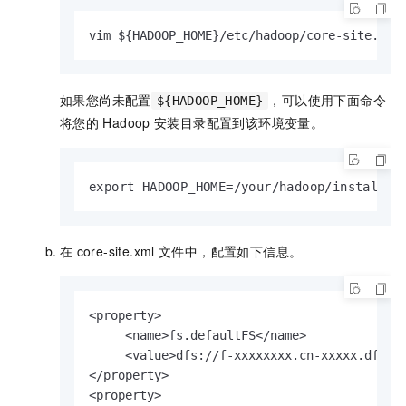
vim ${HADOOP_HOME}/etc/hadoop/core-site.xml
如果您尚未配置
，可以使用下面命令
${HADOOP_HOME}
将您的
Hadoop
安装目录配置到该环境变量。
export HADOOP_HOME=/your/hadoop/installat
在
core-site.xml
文件中，配置如下信息。
<property>

     <name>fs.defaultFS</name>

     <value>dfs://f-xxxxxxxx.cn-xxxxx.dfs.al
</property>

<property>
