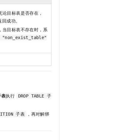
t.diy 一步搞定创意建站
构建大模型应用的安全防护体系
通过自然语言交互简化开发流程,全栈开发支持
通过阿里云安全产品对 AI 应用进行安全防护
无论目标表是否存在，
返回成功。
，当目标表不存在时，系
 "non_exist_table"
。
子表
执行
DROP TABLE 子
，再对解绑
TITION 子表