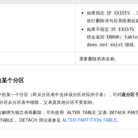
一个 AI 助手
即刻拥有 DeepSeek-R1 满血版
超强辅助，Bol
在企业官网、通讯软件中为客户提供 AI 客服
多种方案随心选，轻松解锁专属 DeepSeek
如果指定
，
IF EXISTS
执行删除语句后系统都会
如果不指定
IF EXISTS
统会返回
ERROR: table
报错
does not exist
需要删除的表名称。
的某个分区
中的某一个分区（即从分区表中去掉该分区对应的子表），可对
该分区
分区从分区表中移除，父表及其他分区不受影响。
表解绑为独立表再删除，可先使用
ALTER TABLE 父表 DETACH PAR
。DETACH 用法请参见
ALTER PARTITION TABLE
。
 TABLE