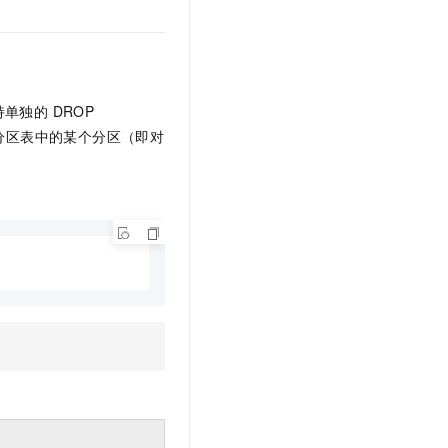
文戏情感细腻自然，动作戏激烈拳拳到肉，实现更强表演能力
支持中英文自由切换，具备更强的噪声鲁棒性
云聚AI 严选权益
SSL 证书
，一键激活高效办公新体验
精选AI产品，从模型到应用全链提效
堡垒机
AI 用量加速计划
应用
防火墙
、识别商机，让客服更高效、服务更出色。
新老同享，达量后返
单独的 DROP
千问办公
主机安全
NEW
除分区表中的某个分区（即对
的智能体编程平台
一站式AI生产力平台
AI 应用及服务市场
伶鹊
企业级人与Agent协作平台，接入和调度多个数字员工
智能客服平台，对话机器人、对话分析、智能外呼
AI 应用
大模型服务平台百炼 - 全妙
大模型
应用创作平台
多模态内容创作工具，已接入 DeepSeek
自然语言处理
数据标注
机器学习
息提取
与 AI 智能体进行实时音视频通话
从文本、图片、视频中提取结构化的属性信息
构建支持视频理解的 AI 音视频实时通话应用