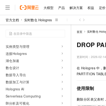
入门体验实践
大模型
产品
解决方案
权益
定价
RAM用户权限授权快速入门
官方文档
实时数仓 Hologres
试用实例应用到生产环境指南
大模型
产品
解决方案
权益
定价
云市场
伙伴
服务
了解阿里云
精选产品
精选解决方案
普惠上云
产品定价
精选商城
成为销售伙伴
售前咨询
为什么选择阿里云
用户案例合集
千问AI平台
实时数仓 Holog
首页
了解云产品的定价详情
大模型服务平台百炼
千问办公，解锁你的工作
普惠上云 官方力荐
分销伙伴
在线服务
网站建设
什么是云计算
大
操作指南
大模型服务与应用平台
企业级Agent产品，直接
云服务器38元/年起，超
DROP PA
咨询伙伴
多端小程序
技术领先
实例类型与管理
云上成本管理
售后服务
千问大模型
Agency Agents：拥
官方推荐返现计划
大模型
大模型
精选产品
精选解决方案
连接Hologres
Salesforce 国际版订阅
稳定可靠
管理和优化成本
多元化、高性能、安全可靠
推荐新用户得奖励，单订单
更新时间：
2026-02-14
销售伙伴合作计划
自助服务
湖仓加速
友盟天域
安全合规
人工智能与机器学习
AI
文本生成
无影云电脑
HappyHorse 打造一
云工开物
数仓设计
在 Hologre
无影生态合作计划
在线服务
观测云
分析师报告
随时随地安全接入的云上超
高校专属算力普惠，学生认
计算
互联网应用开发
Qwen3.8-Max
PARTITION
HOT
数据导入导出
Salesforce On Alibaba C
工单服务
智能体时代全能旗舰模型
Tuya 物联网平台阿里云
研究报告与白皮书
云解析DNS
快速拥有专属 OpenClaw
Consulting Partner 合
数据加工与计算
大数据
容器
免费试用
短信专区
使用限制
蓝凌 OA
Qwen3.7-Plus
Hologres AI
AI 大模型销售与服务生
现代化应用
存储
天池大赛
能看、能想、能动手的多模
云原生大数据计算服务 Max
解决方案免费试用 新老
Serverless Computing
电子合同
删除分区表父表时
面向分析的企业级SaaS模
最高领取价值200元试用
安全
网络与CDN
AI 算法大赛
Qwen3-VL-Plus
BI分析及可视化
畅捷通