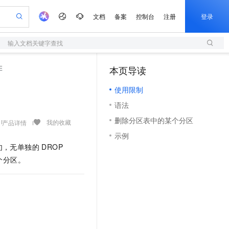
文档
备案
控制台
注册
登录
输入文档关键字查找
验
作计划
器
AI 活动
专业服务
服务伙伴合作计划
开发者社区
加入我们
服务平台百炼
阿里云 OPC 创新助力计划
E
本页导读
（1）
一站式生成采购清单，支持单品或批量购买
S
io：打造专属 AI 语音助手
S产品伙伴计划（繁花）
峰会
造的大模型服务与应用开发平台
轻量应用服务器
一句话生成原生可编辑精美 PPT 文稿
AI 生产力先锋
Al MaaS 服务伙伴赋能合作
域名
博文
Careers
至高可申请百万元
使用限制
性可伸缩的云计算服务
开启高性价比 AI 编程新体验
Qwen-Audio-3.0-Realtime 端到端实时语音角色扮演
输入一句话想法, 轻松生成专业的 PPT
先锋实践拓展 AI 生产力的边界
快速构建应用程序和网站，即刻迈出上云第一步
Token 补贴，五大权
计划
海大会
伙伴信用分合作计划
商标
问答
社会招聘
语法
益加速 OPC 成功
S
eek-V4-Pro
数字证书管理服务（原SSL证书）
一键部署幻兽帕鲁游戏服务器
飞天发布时刻
HOT
划
备案
电子书
校园招聘
删除分区表中的某个分区
pSeek-V4-Pro
视频创作，一键激活电商全链路生产力
全托管，含MySQL、PostgreSQL、SQL Server、MariaDB多引擎
实现全站HTTPS，呈现可信的WEB访问
一键购买专属联机服务器，轻松开启游戏
所见，即是所愿
我的收藏
产品详情
更多支持
划
公司注册
镜像站
示例
视频生成
语音识别与合成
专属 QwenPaw
短信服务
漫剧工坊：一站式动画创作平台
AI 实训营
HOT
，无单独的 DROP
合作伙伴培训与认证
划
上云迁移
的智能体编程平台
站生成，高效打造优质广告素材
从聊天伙伴进化为能主动干活的本地数字员工
快速生产连贯的高质量长漫剧
从基础到进阶，Agent 创客手把手教你
国内短信简单易用，安全可靠，秒级触达，全球覆盖200+国家和地区。
e-1.1-T2V
Qwen3-TTS-Flash
个分区。
lScope
我要反馈
查询合作伙伴
畅细腻的高质量视频
离线语音合成大模型，多语言方言自适应，低延迟高稳定
n Alibaba Cloud ISV 合作
代维服务
olarDB
建企业门户网站
大数据开发治理平台 DataWorks
10 分钟搭建微信、支付宝小程序
创新加速
ope
登录合作伙伴管理后台
我要建议
站，无忧落地极速上线
以可视化方式快速构建移动和 PC 门户网站
100%兼容MySQL、PostgreSQL，兼容Oracle，支持集中和分布式
高效部署网站，快速应用到小程序
Data Agent 驱动的一站式 Data+AI 开发治理平台
e-1.1-I2V
Cosyvoice-V3-Flash
安全
畅自然，细节丰富
高表现力语音合成大模型，语音克隆听感自然
我要投诉
上云场景组合购
伴
边界网络安全防护产品
漫剧创作，剧本、分镜、视频高效生成
覆盖90%+业务场景，专享组合折扣价
2V
VPN
Fun-ASR