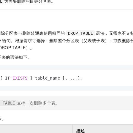
为需要删除的目标分区表。
服务生态伙伴
E
视觉 Coding、空间感知、多模态思考等全面升级
1M上下文，专为长程任务能力而生
云工开物
企业应用
Night Plan 支持 Qwen 3.8-Max
AI 办公
NEW
Red Hat
30+ 款产品免费体验
夜间 5 折，Qwen/Meoo/TokenPlan 客户专享
AI智能应用
科研合作
ERP
堂（旗舰版）
SUSE
智能客服
AI 应用构建
大模型原生
CRM
2个月
自动承接线索
 中，删除分区表与删除普通表使用相同的
语法，无需也不支持
DROP TABLE
建站小程序
Qoder
大模型服务平台百炼-应用模版
OA 办公系统
HOT
NEW
 TABLE 语句。根据需求可选择：删除整个分区表（父表或子表），或仅删
面向真实软件
个人版上线、团队版降价；千问3.8-Max首发发尝鲜
丰富多元化的应用模版和解决方案
ROP TABLE）。
力提升
财税管理
模板建站
万有无界
大模型服务平台百炼-智能体
子表的语法如下。
400电话
定制建站
的模型效果
灵活可视化地构建企业级 Agent
方案
广告营销
模板小程序
秒悟
人工智能平台 PAI
 [ IF 
EXISTS
 ] table_name [, ...];
定制小程序
云端极速 AI 
新一代 AI 视频生成模型，深度适配广告营销等场景
AI Native 的算法工程平台，一站式完成建模、训练、推理服务部署
APP 开发
建站系统
支持一次删除多个表。
P TABLE
AI 应用
10分钟微调：让0.6B模型媲美235B模型
多模态数据信
示。
依托云原生高可用架构,实现Dify私有化部署
用1%尺寸在特定领域达到大模型90%以上效果
描述