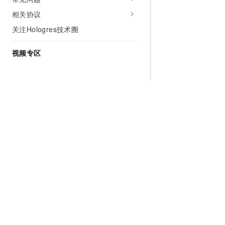
相关协议
关注Hologres技术圈
视频专区
为什么选择阿里云
大模型
产品和定
什么是云计算
千问大模型
全部产品
全球基础设施
大模型服务
免费试用
技术领先
AI应用构建
产品动态