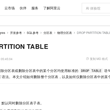
云市场
伙伴
服务
了解阿里云
AI 特惠
数据与 API
成为产品伙伴
企业增值服务
最佳实践
价格计算器
AI 场景体
基础软件
产品伙伴合
阿里云认证
市场活动
配置报价
大模型
res
开发参考
SQL参考
分区表
物理分区表
DROP PARTITION TABL
自助选配和估算价格
新方式
域名与网站
睿译宝，AI翻译排版一步到位
智启 AI 普惠权益
产品生态集成认证中心
企业支持计划
云上春晚
千问官方 MaaS 平台，为开发者和 Agent 而生，新用户赠送 1 亿 + tokens 额度
云服务器 EC
Qwen Aud
AI Coding
阿里云Maa
2026 阿里云
为企业打
数据集
Windows
大模型认证
模型
NEW
NEW
交付可用成果
值低价云产品抢先购
提供智能易用的域名与建站服务
上传文档即自动完成翻译和格式还原
至高享 1亿+免费 tokens，加速 Al 应用落地
安全可靠、弹
智能编程，一键
RTITION TABLE
产品生态伙伴
专家技术服务
云上奥运之旅
弹性计算合作
阿里云中企出
手机三要素
宝塔 Linux
全部认证
价格优势
有专属领域专家
对象存储 OSS
GLM-5.2：长任务时代开源旗舰模型
阿里云 OPC 创新助力计划
云数据库 RD
即刻拥有 DeepS
AI 电商营销
产品生态伙伴工作台
企业增值服务台
云栖战略参考
云存储合作计
云栖大会
身份实名认证
CentOS
训练营
推动算力普惠，释放技术红利
的大模型服务
最高返9万
多领域专家智能体,一键组建 AI 虚拟交付团队
至高百万元 Token 补贴，加速一人公司成长
稳定、安全、高性价比、高性能的云存储服务
真正可用的 1M 上下文,一次完成代码全链路开发
轻松解锁专属 Dee
从图文生成到
复制 MD 格式
 05:45:04
云上的中国
数据库合作计
活动全景
短信
Docker
图片和
站式影视创作平台
人工智能平台 PAI
Hermes Agent，打造自进化智能体
Token Plan 模型订阅计划
Qoder
5 分钟轻松部署
AI 广告创作
企业成长
大模型
NEW
信息公告
s 中，删除分区表或删除分区表中的某个分区均使用标准的
语句
DROP TABLE
看见新力量
云网络合作计
OCR 文字识别
JAVA
级电脑
证享300元代金券
可视化编排打通从文字构思到成片全链路闭环
一站式AI开发、训练和推理服务
自主进化，持久记忆，越用越聪明
Qwen3.8-Max 首发尝鲜，限时加量 10 倍，夜间低至2折
面向真实软件
图文、视频一
Kimi-K3
HappyHors
 TABLE 语法。本文介绍如何删除整个分区表，以及如何仅删除分区表中的某
NEW
魔搭 Mode
loud
服务实践
官网公告
Kimi 最新旗舰模型，长程编程与推理利器
让文字生成流
金融模力时刻
Salesforce O
版
发票查验
全能环境
Qoder CN
Claude Code + GStack 打造工程团队
千问办公，限时限量积分加倍
云原生数据库 P
低代码高效构
AI 建站
NEW
作计划
计划
创新中心
魔搭 ModelSc
健康状态
让AI从“聊天伙伴”进化为能干活的“数字员工”
覆盖公网/内网、递归/权威、移动APP等全场景解析服务
安装技能 GStack，拥有专属 AI 工程团队
你的AI工作搭子，覆盖日常办公高频场景
基于千问大模型等，支持代码智能生成、研发智能问答
0 代码专业建
客户案例
天气预报查询
操作系统
Deepseek-v4-pro
HappyHors
态合作计划
态智能体模型
旗舰 MoE 大模型，百万上下文与顶尖推理能力
图生视频，流
Compute
同享
容器服务 Kubernetes 版 ACK
万小智 AI 建站低至 15元/月
云防火墙
AI 短剧/漫剧
快递物流查询
WordPress
成为服务伙
高校合作
，默认同时删除分区表子表。
式云数据仓库
点，立即开启云上创新
提供一站式管理容器应用的 K8s 服务
送.CN域名，送备案服务码
云原生的云上
AI助力短剧
GLM-5.2
Wan2.7-T
Ubuntu