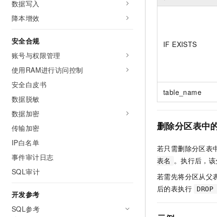
数据写入
10 分钟在聊天系统中增加
专有云
降本增效
安全合规
IF EXISTS
账号与权限管理
使用RAM进行访问控制
安全白皮书
table_name
数据脱敏
数据加密
删除分区表中
传输加密
IP白名单
若只需删除分区表
事件审计日志
。执行后，该
表名
SQL审计
若需先将分区从父
后的表执行
DROP
开发参考
SQL参考