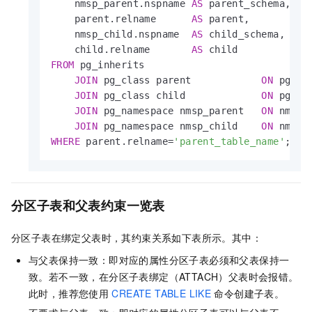
    nmsp_parent.nspname 
AS
 parent_schema,

    parent.relname      
AS
 parent,

    nmsp_child.nspname  
AS
 child_schema,

    child.relname       
AS
FROM
 pg_inherits

JOIN
 pg_class parent            
ON
 pg_in
JOIN
 pg_class child             
ON
 pg_in
JOIN
 pg_namespace nmsp_parent   
ON
 nmsp_
JOIN
 pg_namespace nmsp_child    
ON
 nmsp_
WHERE
 parent.relname
=
'parent_table_name'
; 
分区子表和父表约束一览表
分区子表在绑定父表时，其约束关系如下表所示。其中：
与父表保持一致：即对应的属性分区子表必须和父表保持一
致。若不一致，在分区子表绑定（ATTACH）父表时会报错。
此时，推荐您使用
CREATE TABLE LIKE
命令创建子表。