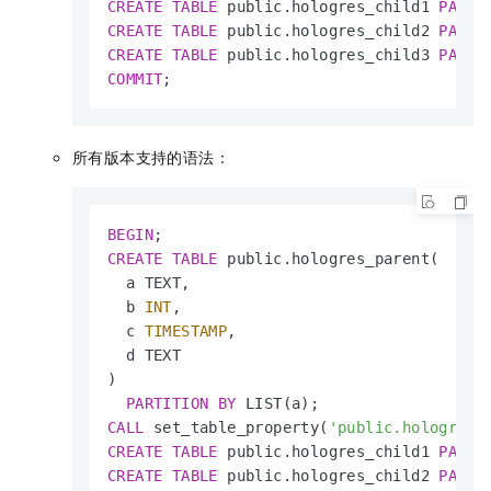
CREATE
TABLE
 public.hologres_child1 
PARTI
CREATE
TABLE
 public.hologres_child2 
PARTI
CREATE
TABLE
 public.hologres_child3 
PARTI
COMMIT
;
所有版本支持的语法：
BEGIN
CREATE
TABLE
 public.hologres_parent(

  a TEXT, 

  b 
INT
, 

  c 
TIMESTAMP
, 

  d TEXT

) 

PARTITION
BY
CALL
 set_table_property(
'public.hologres_
CREATE
TABLE
 public.hologres_child1 
PARTI
CREATE
TABLE
 public.hologres_child2 
PARTI