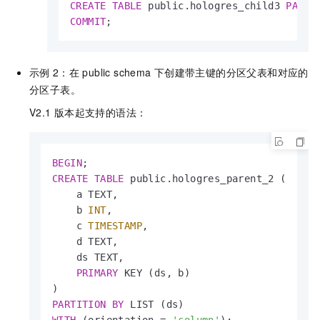
CREATE
TABLE
 public.hologres_child3 
PARTI
COMMIT
;
示例
2：在
public schema
下创建带主键的分区父表和对应的
分区子表。
V2.1
版本起支持的语法：
BEGIN
CREATE
TABLE
 public.hologres_parent_2 (

    a TEXT,

    b 
INT
,

    c 
TIMESTAMP
,

    d TEXT,

    ds TEXT,

PRIMARY
 KEY (ds, b)

PARTITION
BY
WITH
 (orientation 
=
'column'