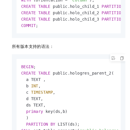
CREATE
TABLE
 public.holo_child_1 
PARTITION
O
CREATE
TABLE
 public.holo_child_2 
PARTITION
O
CREATE
TABLE
 public.holo_child_3 
PARTITION
O
COMMIT
;
所有版本支持的语法：
BEGIN
CREATE
TABLE
 public.hologres_parent_2(

  a TEXT , 

  b 
INT
, 

  c 
TIMESTAMP
, 

  d TEXT,

  ds TEXT,

primary
 key(ds,b)

  )

PARTITION
BY