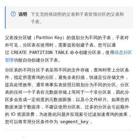
说明
下文无特殊说明的父表和子表皆指分区的父表和
子表。
父表按分区键（Partition Key）的值划分为不同的子表，子表对
外可见，分区表在使用时，需要提前创建子表。您可以通
过
命令创建分区表，使用
动态分区
CREATE PARTITION TABLE
管理
功能自动创建分区子表。
分区表的不同分区子表采用不同的文件存储，查询时带上分区条
件，指定所需查询的分区，避免全表扫描，快速定位存储文件，
提高处理效率。通常将事实表按照日期划分为不同的分区。分区
表的任何一个子表在元数据存储上等同于一个非分区表，因此分
区多会造成一定程度的元数据膨胀，以及小文件碎片。如果您的
数据来源于数据库，不建议使用分区表。过多的分区会引起额外
的
IO
资源浪费，为改善此问题并实现索引过滤加速查询的效果，
您可以将常用分区条件作为
。
segment_key