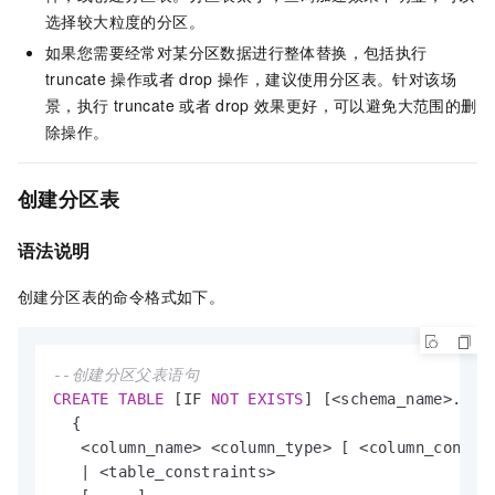
选择较大粒度的分区。
如果您需要经常对某分区数据进行整体替换，包括执行
truncate
操作或者
drop
操作，建议使用分区表。针对该场
景，执行
truncate
或者
drop
效果更好，可以避免大范围的删
除操作。
创建分区表
语法说明
创建分区表的命令格式如下。
--创建分区父表语句
CREATE
TABLE
 [IF 
NOT
EXISTS
] [
<
schema_name
>
.]
<
t
  {

<
column_name
>
<
column_type
>
 [ 
<
column_constr
|
<
table_constraints
>