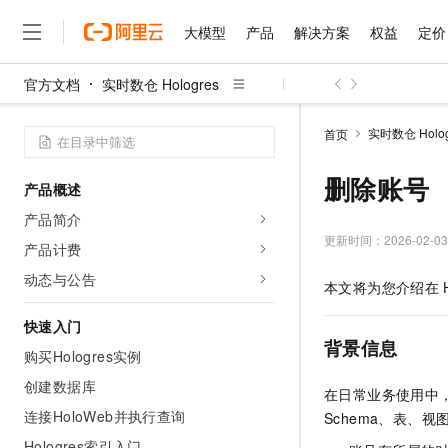
大模型
产品
解决方案
权益
定价
官方文档
实时数仓 Hologres
大模型
产品
解决方案
权益
定价
云市场
伙伴
服务
了解阿里云
精选产品
精选解决方案
普惠上云
产品定价
精选商城
成为销售伙伴
售前咨询
为什么选择阿里云
千问AI平台
实时数仓 Holog
首页
了解云产品的定价详情
大模型服务平台百炼
睿译宝，AI翻译排版一
普惠上云 官方力荐
分销伙伴
在线服务
网站建设
什么是云计算
大
大模型服务与应用平台
上传文档即自动完成翻译和
云服务器38元/年起，超
删除账号
产品概述
咨询伙伴
多端小程序
技术领先
云上成本管理
售后服务
千问大模型
GLM-5.2：长任务时代
官方推荐返现计划
大模型
产品简介
大模型
精选产品
精选解决方案
Salesforce 国际版订阅
稳定可靠
管理和优化成本
多元化、高性能、安全可靠
推荐新用户得奖励，单订单
更新时间：
2026-02-03
销售伙伴合作计划
产品计费
自助服务
友盟天域
安全合规
人工智能与机器学习
AI
文本生成
无影云电脑
Hermes Agent，打造
云工开物
动态与公告
本文将为您介绍在
无影生态合作计划
在线服务
观测云
分析师报告
随时随地安全接入的云上超
自主进化，持久记忆，越用
高校专属算力普惠，学生认
计算
互联网应用开发
Qwen3.8-Max
HOT
Salesforce On Alibaba C
工单服务
快速入门
智能体时代全能旗舰模型
Tuya 物联网平台阿里云
研究报告与白皮书
云解析DNS
快速拥有专属 OpenClaw
Consulting Partner 合
背景信息
大数据
容器
购买Hologres实例
免费试用
短信专区
蓝凌 OA
Qwen3.7-Plus
AI 大模型销售与服务生
创建数据库
现代化应用
存储
天池大赛
在日常业务使用中
能看、能想、能动手的多模
云原生大数据计算服务 Max
解决方案免费试用 新老
电子合同
连接HoloWeb并执行查询
Schema、表、
面向分析的企业级SaaS模
最高领取价值200元试用
安全
网络与CDN
AI 算法大赛
Qwen3-VL-Plus
畅捷通
Hologres索引入门