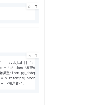
' || s.objid || '; (在 '

e = 'a' then '权限依赖' 

依赖类型"from pg_shdepend s 

= s.refobjid) where 

me = '<用户名>';