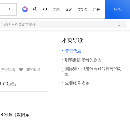
文档
备案
控制台
注册
登录
输入文档关键字查找
验
作计划
器
AI 活动
专业服务
服务伙伴合作计划
开发者社区
加入我们
服务平台百炼
阿里云 OPC 创新助力计划
本页导读
（1）
一站式生成采购清单，支持单品或批量购买
S
可编辑精美 PPT 文稿
S产品伙伴计划（繁花）
峰会
造的大模型服务与应用开发平台
轻量应用服务器
Agency Agents：拥有专属领域专家
AI 生产力先锋
Al MaaS 服务伙伴赋能合作
域名
博文
Careers
至高可申请百万元
背景信息
性可伸缩的云计算服务
 轻松生成专业的 PPT
开启高性价比 AI 编程新体验
先锋实践拓展 AI 生产力的边界
快速构建应用程序和网站，即刻迈出上云第一步
多领域专家智能体,一键组建 AI 虚拟交付团队
Token 补贴，五大权
计划
海大会
伙伴信用分合作计划
商标
问答
社会招聘
明确删除账号的原因
益加速 OPC 成功
S
帕鲁游戏服务器
数字证书管理服务（原SSL证书）
HappyHorse 打造一站式影视创作平台
飞天发布时刻
HOT
划
备案
电子书
校园招聘
删除账号但是保留账号拥有的对
联机服务器，轻松开启游戏
视频创作，一键激活电商全链路生产力
全托管，含MySQL、PostgreSQL、SQL Server、MariaDB多引擎
实现全站HTTPS，呈现可信的WEB访问
所见，即是所愿
可视化编排打通从文字构思到成片全链路闭环
我的收藏
产品详情
更多支持
象
划
公司注册
镜像站
视频生成
语音识别与合成
 智能体与工作流应用
短信服务
漫剧工坊：一站式动画创作平台
AI 实训营
查看账号依赖
排查并处理。
合作伙伴培训与认证
划
上云迁移
的智能体编程平台
站生成，高效打造优质广告素材
通过阿里云百炼高效搭建AI应用,助力高效开发
快速生产连贯的高质量长漫剧
从基础到进阶，Agent 创客手把手教你
国内短信简单易用，安全可靠，秒级触达，全球覆盖200+国家和地区。
e-1.1-T2V
Qwen3-TTS-Flash
lScope
我要反馈
查询合作伙伴
畅细腻的高质量视频
离线语音合成大模型，多语言方言自适应，低延迟高稳定
n Alibaba Cloud ISV 合作
代维服务
olarDB
建企业门户网站
大数据开发治理平台 DataWorks
10 分钟搭建微信、支付宝小程序
创新加速
ope
登录合作伙伴管理后台
我要建议
站，无忧落地极速上线
以可视化方式快速构建移动和 PC 门户网站
100%兼容MySQL、PostgreSQL，兼容Oracle，支持集中和分布式
高效部署网站，快速应用到小程序
Data Agent 驱动的一站式 Data+AI 开发治理平台
e-1.1-I2V
Cosyvoice-V3-Flash
安全
DB
对象（数据库、
畅自然，细节丰富
高表现力语音合成大模型，语音克隆听感自然
我要投诉
上云场景组合购
伴
边界网络安全防护产品
漫剧创作，剧本、分镜、视频高效生成
覆盖90%+业务场景，专享组合折扣价
2V
VPN
Fun-ASR