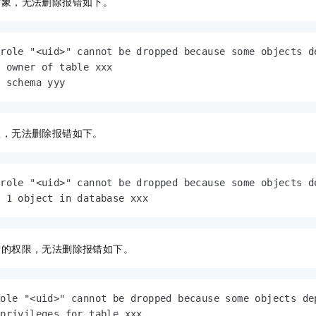
对象，无法删除报错如下。
服务生态伙伴
视觉 Coding、空间感知、多模态思考等全面升级
1M上下文，专为长程任务能力而生
云工开物
企业应用
Night Plan 支持 Qwen 3.8-Max
AI 办公
NEW
Red Hat
30+ 款产品免费体验
夜间 5 折，Qwen/Meoo/TokenPlan 客户专享
AI智能应用
科研合作
ERP
堂（旗舰版）
SUSE
role "<uid>" cannot be dropped because some objects de
智能客服
AI 应用构建
大模型原生
CRM
 owner of table xxx

2个月
自动承接线索
f schema yyy
建站小程序
Qoder
大模型服务平台百炼-应用模版
OA 办公系统
HOT
NEW
面向真实软件
个人版上线、团队版降价；千问3.8-Max首发发尝鲜
丰富多元化的应用模版和解决方案
力提升
财税管理
模板建站
赖，无法删除报错如下。
万有无界
大模型服务平台百炼-智能体
400电话
定制建站
的模型效果
灵活可视化地构建企业级 Agent
方案
广告营销
模板小程序
秒悟
人工智能平台 PAI
role "<uid>" cannot be dropped because some objects de
定制小程序
云端极速 AI 
新一代 AI 视频生成模型，深度适配广告营销等场景
AI Native 的算法工程平台，一站式完成建模、训练、推理服务部署
  1 object in database xxx
APP 开发
建站系统
予的权限，无法删除报错如下。
AI 应用
10分钟微调：让0.6B模型媲美235B模型
多模态数据信
依托云原生高可用架构,实现Dify私有化部署
用1%尺寸在特定领域达到大模型90%以上效果
ole "<uid>" cannot be dropped because some objects dep
privileges for table xxx
