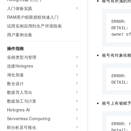
账号有所属的
AI 产品 免费试用
网络
安全
云开发大赛
入门体验实践
Tableau 订阅
1亿+ 大模型 tokens 和 
RAM用户权限授权快速入门
可观测
入门学习赛
中间件
AI空中课堂在线直播课
ERROR:  
140+云产品 免费试用
大模型服务
试用实例应用到生产环境指南
DETAIL: 
上云与迁云
产品新客免费试用，最长1
数据库
用户案例合集
owner o
生态解决方案
千问AI平台-Token Plan
企业出海
大模型ACA认证体验
大数据计算
助力企业全员 AI 认知与能
操作指南
行业生态解决方案
政企业务
媒体服务
账号有对象依
千问AI平台-模型体验
实例类型与管理
开发者生态解决方案
在线体验全尺寸、多种模态
连接Hologres
企业服务与云通信
AI 开发和 AI 应用解决
Happy 系列大模型
湖仓加速
ERROR:  
域名与网站
DETAIL:
数仓设计
终端用户计算
数据导入导出
数据加工与计算
Serverless
账号上有被赋
大模型解决方案
Hologres AI
开发工具
快速部署 Dify，高效搭建 
Serverless Computing
ERROR: r
迁移与运维管理
BI分析及可视化
Detail: 