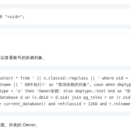
ER "<uid>"; 
可以查看账号的依赖对象。
select * from ' || s.classid::regclass || ' where oid = 
atname || ' DB中执行)' as "查询依赖的对象", case when deptyp
type = 'o' then 'Owner依赖' else deptype::text end as "
database d on (s.dbid = d.oid) join pg_roles r on (r.oid 
= current_database() and refclassid = 1260 and r.rolna
视图、外表的
Owner。