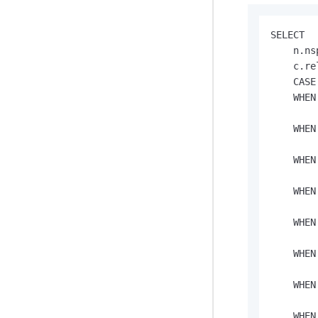
SELECT

    n.ns
    c.re
    CASE
    WHEN
        
    WHEN
        
    WHEN
        
    WHEN
        
    WHEN
        
    WHEN
        
    WHEN
        
    WHEN