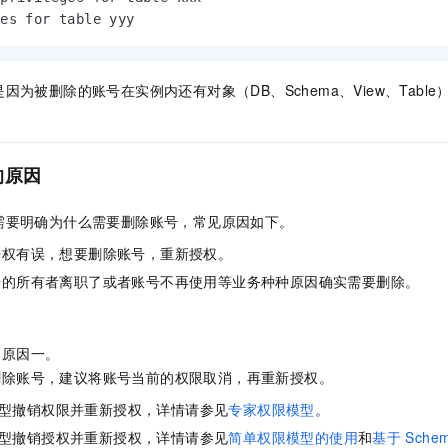
一个 AI 助手
即刻拥有 DeepSeek-R1 满血版
超强辅助，Bol
ges for table yyy
在企业官网、通讯软件中为客户提供 AI 客服
多种方案随心选，轻松解锁专属 DeepSeek
因为被删除的账号在实例内还有对象（DB、Schema、View、Tabl
的原因
需要明确为什么需要删除账号，常见原因如下。
授权有误，想要删除账号，重新授权。
号的所有者离职了或者账号不再使用等业务种种原因确实需要删除。
为原因一。
删除账号，建议将账号当前的权限取消，再重新授权。
型撤销权限并重新授权，详情请参见
专家权限模型
。
型撤销授权并重新授权，详情请参见
简单权限模型的使用
和
基于
Sche