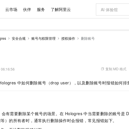
云市场
伙伴
服务
了解阿里云
AI 特惠
数据与 API
成为产品伙伴
企业增值服务
最佳实践
价格计算器
AI 场景体
基础软件
产品伙伴合
阿里云认证
市场活动
配置报价
大模型
res
安全合规
账号与权限管理
授权操作
删除账号
自助选配和估算价格
步到位
域名与网站
智启 AI 普惠权益
产品生态集成认证中心
企业支持计划
云上春晚
Qwen Audio：打造专属 AI 语音助手
千问官方 MaaS 平台，为开发者和 Agent 而生，新用户赠送 1 亿 + tokens 额度
云服务器 EC
一句话生成原生
AI Coding
阿里云Maa
2026 阿里云
为企业打
数据集
Windows
大模型认证
模型
NEW
NEW
格式还原
值低价云产品抢先购
提供智能易用的域名与建站服务
至高享 1亿+免费 tokens，加速 Al 应用落地
Qwen-Audio-3.0-Realtime 端到端实时语音角色扮演
安全可靠、弹
输入一句话想法,
智能编程，一键
产品生态伙伴
专家技术服务
云上奥运之旅
弹性计算合作
阿里云中企出
手机三要素
宝塔 Linux
全部认证
价格优势
开源旗舰模型
对象存储 OSS
即刻拥有 DeepSeek-V4-Pro
阿里云 OPC 创新助力计划
云数据库 RD
一键部署幻兽
AI 电商营销
产品生态伙伴工作台
企业增值服务台
云栖战略参考
云存储合作计
云栖大会
身份实名认证
CentOS
训练营
推动算力普惠，释放技术红利
的大模型服务
最高返9万
真正可用的 1M 上下文,一次完成代码全链路开发
轻松解锁专属 DeepSeek-V4-Pro
至高百万元 Token 补贴，加速一人公司成长
稳定、安全、高性价比、高性能的云存储服务
一键购买专属
从图文生成到
复制 MD 格式
 06:16:56
云上的中国
数据库合作计
活动全景
短信
Docker
图片和
自进化智能体
人工智能平台 PAI
5 分钟轻松部署专属 QwenPaw
Token Plan 模型订阅计划
Qoder
高效搭建 AI
AI 广告创作
企业成长
大模型
NEW
HOT
信息公告
Hologres
中如何删除账号（drop user），以及删除账号时报错如何
看见新力量
云网络合作计
OCR 文字识别
JAVA
级电脑
越聪明
证享300元代金券
一站式AI开发、训练和推理服务
Qwen3.8-Max 首发尝鲜，限时加量 10 倍，夜间低至2折
从聊天伙伴进化为能主动干活的本地数字员工
面向真实软件
图文、视频一
Kimi-K3
HappyHors
NEW
魔搭 Mode
loud
服务实践
官网公告
Kimi 最新旗舰模型，长程编程与推理利器
让文字生成流
金融模力时刻
Salesforce O
版
发票查验
全能环境
Qoder CN
Claude Code + GStack 打造工程团队
千问办公，限时限量积分加倍
云原生数据库 P
低代码高效构
AI 建站
NEW
作计划
计划
创新中心
魔搭 ModelSc
健康状态
让AI从“聊天伙伴”进化为能干活的“数字员工”
覆盖公网/内网、递归/权威、移动APP等全场景解析服务
安装技能 GStack，拥有专属 AI 工程团队
你的AI工作搭子，覆盖日常办公高频场景
基于千问大模型等，支持代码智能生成、研发智能问答
0 代码专业建
客户案例
天气预报查询
操作系统
Deepseek-v4-pro
HappyHors
态合作计划
，会有需要删除某个账号的场景。在
Hologres
中当需要删除的账号是
态智能体模型
旗舰 MoE 大模型，百万上下文与顶尖推理能力
图生视频，流
Compute
同享
容器服务 Kubernetes 版 ACK
万小智 AI 建站低至 15元/月
云防火墙
AI 短剧/漫剧
快递物流查询
WordPress
成为服务伙
高校合作
视图等）的所有者时，通常执行删除操作时会报错，常见报错如下。
式云数据仓库
点，立即开启云上创新
提供一站式管理容器应用的 K8s 服务
送.CN域名，送备案服务码
云原生的云上
AI助力短剧
GLM-5.2
Wan2.7-T
Ubuntu