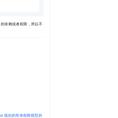
t.diy 一步搞定创意建站
构建大模型应用的安全防护体系
通过自然语言交互简化开发流程,全栈开发支持
通过阿里云安全产品对 AI 应用进行安全防护
e）的依赖或者权限，所以不
ma
级别的简单权限模型的