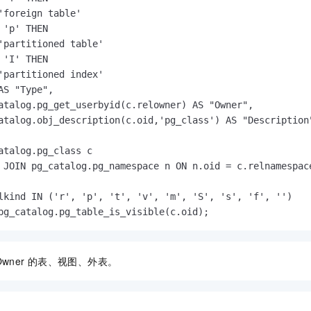
'foreign table'

 'p' THEN

'partitioned table'

 'I' THEN

'partitioned index'

AS "Type",

atalog.pg_get_userbyid(c.relowner) AS "Owner",

atalog.obj_description(c.oid,'pg_class') AS "Description"
atalog.pg_class c

 JOIN pg_catalog.pg_namespace n ON n.oid = c.relnamespace
lkind IN ('r', 'p', 't', 'v', 'm', 'S', 's', 'f', '')

pg_catalog.pg_table_is_visible(c.oid);
Owner
的表、视图、外表。