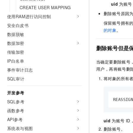
uid
为账号
CREATE USER MAPPING
删除账号原因
使用RAM进行访问控制
保留账号拥有
安全白皮书
的对象
。
数据脱敏
数据加密
删除账号但是
传输加密
IP白名单
当确定要删除账号
用户，再将账号删
事件审计日志
将对象的所有
SQL审计
开发参考
REASSIG
SQL参考
函数参考
API参考
uid
为账号
I
系统表与视图
删除账号。