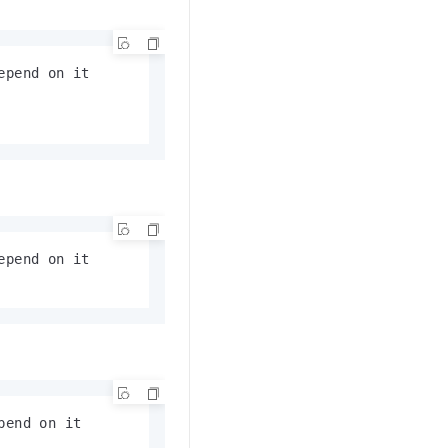
文戏情感细腻自然，动作戏激烈拳拳到肉，实现更强表演能力
支持中英文自由切换，具备更强的噪声鲁棒性
云聚AI 严选权益
SSL 证书
，一键激活高效办公新体验
精选AI产品，从模型到应用全链提效
堡垒机
pend on it

AI 用量加速计划
应用
防火墙
、识别商机，让客服更高效、服务更出色。
新老同享，达量后返
千问办公
主机安全
NEW
的智能体编程平台
一站式AI生产力平台
AI 应用及服务市场
伶鹊
企业级人与Agent协作平台，接入和调度多个数字员工
智能客服平台，对话机器人、对话分析、智能外呼
AI 应用
大模型服务平台百炼 - 全妙
pend on it

大模型
应用创作平台
多模态内容创作工具，已接入 DeepSeek
自然语言处理
数据标注
机器学习
息提取
与 AI 智能体进行实时音视频通话
从文本、图片、视频中提取结构化的属性信息
构建支持视频理解的 AI 音视频实时通话应用
end on it
