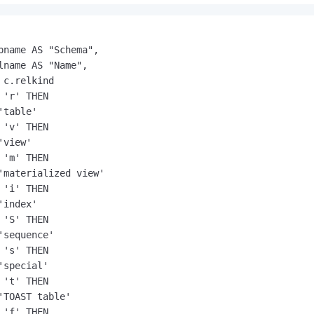
pname AS "Schema",

lname AS "Name",

 c.relkind

 'r' THEN

'table'

 'v' THEN

'view'

 'm' THEN

'materialized view'

 'i' THEN

'index'

 'S' THEN

'sequence'

 's' THEN

'special'

 't' THEN

'TOAST table'

 'f' THEN
