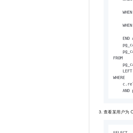
        
    WHEN
        
    WHEN
        
    END 
    pg_c
    pg_c
FROM

    pg_c
    LEFT
WHERE

    c.re
    AND 
查看某用户为
SELECT
