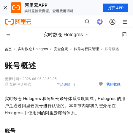
打开 APP
实时数仓 Hologres
实时数仓 Hologres
安全合规
账号与权限管理
账号概述
首页
账号概述
更新时间：
2026-06-06 23:50:35
复制 MD 格式
我的收藏
产品详情
实时数仓
Hologres
和阿里云账号体系深度集成，Hologres
的用
户是通过阿里云账号进行认证的。本章节内容将为您介绍在
Hologres
中使用到的阿里云账号体系。
账号