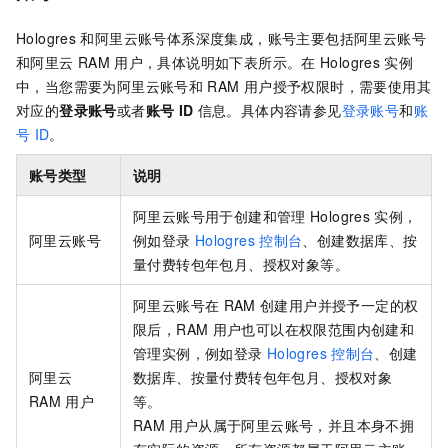
Hologres
和阿里云账号体系深度集成，账号主要包括阿里云账号
和阿里云
RAM
用户，具体说明如下表所示。在
Hologres
实例
中，当您需要为阿里云账号和
RAM
用户授予权限时，需要使用其
对应的
登录账号
或者
账号
ID
信息。具体内容请参见
登录账号
和
账
号
ID
。
账号类型
说明
阿里云账号用于创建和管理
Hologres
实例，
阿里云账号
例如登录
Hologres
控制台
、创建数据库、按
量付费转包年包月、授权对象等。
阿里云账号在
RAM
创建用户并授予一定的权
限后，RAM
用户也可以在权限范围内创建和
管理实例，例如登录
Hologres
控制台
、创建
阿里云
数据库、按量付费转包年包月、授权对象
RAM
用户
等。
RAM
用户从属于阿里云账号，并且本身不拥