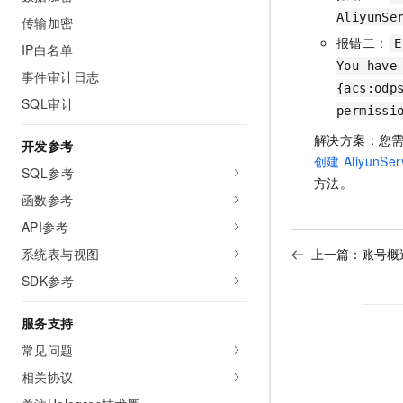
AliyunSe
传输加密
报错二：
E
IP白名单
You have
事件审计日志
{acs:odp
SQL审计
permissi
解决方案：您需要重
开发参考
创建
AliyunSer
SQL参考
方法。
函数参考
API参考
上一篇：
账号概
系统表与视图
SDK参考
服务支持
常见问题
相关协议