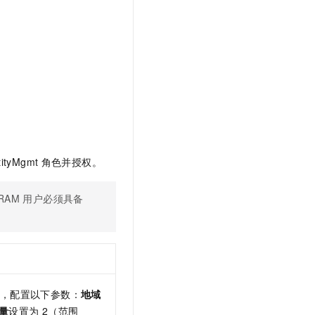
文戏情感细腻自然，动作戏激烈拳拳到肉，实现更强表演能力
支持中英文自由切换，具备更强的噪声鲁棒性
云聚AI 严选权益
SSL 证书
，一键激活高效办公新体验
精选AI产品，从模型到应用全链提效
堡垒机
AI 用量加速计划
应用
防火墙
、识别商机，让客服更高效、服务更出色。
新老同享，达量后返
千问办公
主机安全
NEW
的智能体编程平台
一站式AI生产力平台
AI 应用及服务市场
伶鹊
企业级人与Agent协作平台，接入和调度多个数字员工
智能客服平台，对话机器人、对话分析、智能外呼
AI 应用
tityMgmt
角色并授权。
大模型服务平台百炼 - 全妙
大模型
应用创作平台
多模态内容创作工具，已接入 DeepSeek
RAM
用户必须具备
自然语言处理
。
数据标注
机器学习
息提取
与 AI 智能体进行实时音视频通话
，配置以下参数：
地域
从文本、图片、视频中提取结构化的属性信息
构建支持视频理解的 AI 音视频实时通话应用
量
设置为
2（范围