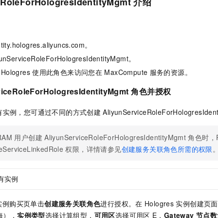
eRoleForHologresIdentityMgmt
介绍
服务生态伙伴
视觉 Coding、空间感知、多模态思考等全面升级
1M上下文，专为长程任务能力而生
云工开物
企业应用
Night Plan 支持 Qwen 3.8-Max
AI 办公
NEW
Red Hat
30+ 款产品免费体验
夜间 5 折，Qwen/Meoo/TokenPlan 客户专享
AI智能应用
科研合作
ERP
堂（旗舰版）
SUSE
智能客服
AI 应用构建
大模型原生
y.hologres.aliyuncs.com。
CRM
2个月
自动承接线索
erviceRoleForHologresIdentityMgmt。
建站小程序
Qoder
大模型服务平台百炼-应用模版
OA 办公系统
HOT
NEW
logres
使用此角色来访问您在
MaxCompute
服务的资源。
面向真实软件
个人版上线、团队版降价；千问3.8-Max首发发尝鲜
丰富多元化的应用模版和解决方案
力提升
财税管理
模板建站
viceRoleForHologresIdentityMgmt
角色并授权
万有无界
大模型服务平台百炼-智能体
400电话
定制建站
的模型效果
灵活可视化地构建企业级 Agent
有实例，您可通过不同的方式创建
AliyunServiceRoleForHologresIden
方案
广告营销
模板小程序
秒悟
人工智能平台 PAI
定制小程序
云端极速 AI 
新一代 AI 视频生成模型，深度适配广告营销等场景
AI Native 的算法工程平台，一站式完成建模、训练、推理服务部署
RAM
用户创建
AliyunServiceRoleForHologresIdentityMgmt
角色时，
eServiceLinkedRole
权限，详情请参见
创建服务关联角色所需的权限
APP 开发
建站系统
有实例
AI 应用
10分钟微调：让0.6B模型媲美235B模型
多模态数据信
实例购买页单击
创建服务关联角色
进行授权。在
Hologres
实例创建页面
依托云原生高可用架构,实现Dify私有化部署
用1%尺寸在特定领域达到大模型90%以上效果
海），
实例类型
选择计算组型，
可用区
选择可用区
E，
Gateway
节点数