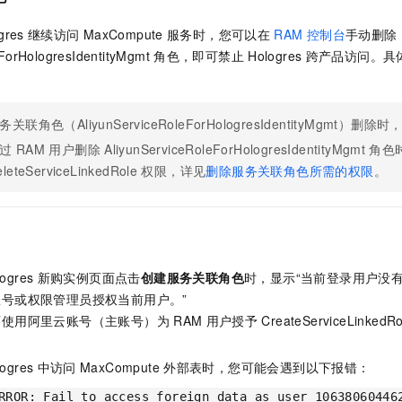
gres
继续访问
MaxCompute
服务时，您可以在
RAM
控制台
手动删除
ForHologresIdentityMgmt
角色，即可禁止
Hologres
跨产品访问。具
务关联角色（AliyunServiceRoleForHologresIdentityMgmt
过
RAM
用户删除
AliyunServiceRoleForHologresIdentityMgmt
角色
leteServiceLinkedRole
权限，详见
删除服务关联角色所需的权限
。
ogres
新购实例页面点击
创建服务关联角色
时，显示“当前登录用户没
号或权限管理员授权当前用户。”
可使用阿里云账号（主账号）为
RAM
用户授予
CreateServiceLinkedRo
ogres
中访问
MaxCompute
外部表时，您可能会遇到以下报错：
RROR: Fail to access foreign data as user 10638060446