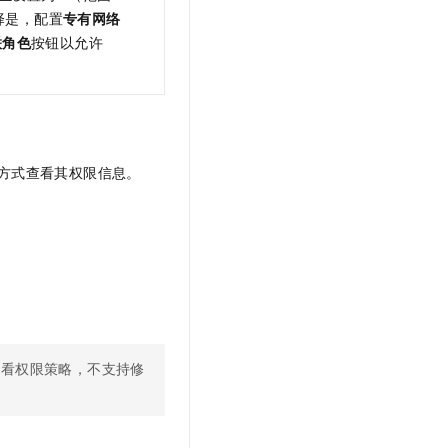
t.diy 一步搞定创意建站
构建大模型应用的安全防护体系
择是，配置
专有网络
通过自然语言交互简化开发流程,全栈开发支持
通过阿里云安全产品对 AI 应用进行安全防护
联角色
按钮以允许
可通过以下方式查看其权限信息。
）仅支持查看权限策略，不支持修