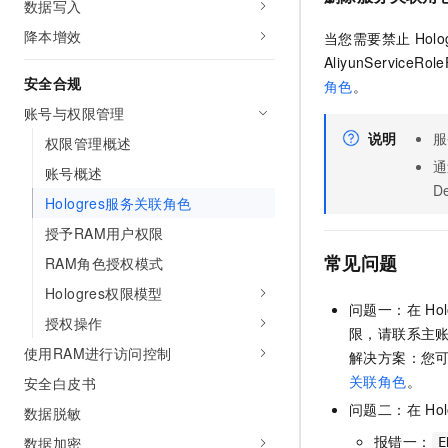
数据写入
降本增效
当您需要禁止
Holo
AliyunServiceRole
安全合规
角色
。
账号与权限管理
说明
服
权限管理概述
通
账号概述
De
Hologres服务关联角色
授予RAM用户权限
常见问题
RAM角色授权模式
Hologres权限模型
问题一：在
Hol
授权操作
限，请联系主账
使用RAM进行访问控制
解决方案：您
关联角色
。
安全白皮书
问题二：在
Hol
数据脱敏
报错一：
数据加密
E