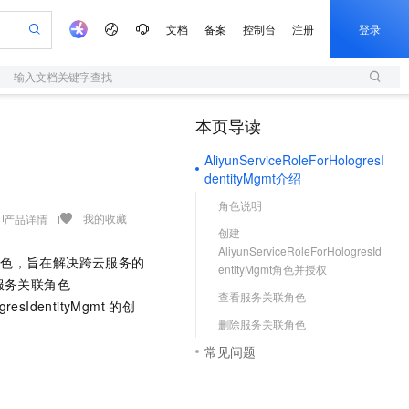
文档
备案
控制台
注册
登录
输入文档关键字查找
验
作计划
器
AI 活动
专业服务
服务伙伴合作计划
开发者社区
加入我们
服务平台百炼
阿里云 OPC 创新助力计划
本页导读
（1）
一站式生成采购清单，支持单品或批量购买
S
可编辑精美 PPT 文稿
S产品伙伴计划（繁花）
峰会
造的大模型服务与应用开发平台
轻量应用服务器
Agency Agents：拥有专属领域专家
AI 生产力先锋
Al MaaS 服务伙伴赋能合作
域名
博文
Careers
至高可申请百万元
AliyunServiceRoleForHologresI
性可伸缩的云计算服务
 轻松生成专业的 PPT
开启高性价比 AI 编程新体验
先锋实践拓展 AI 生产力的边界
快速构建应用程序和网站，即刻迈出上云第一步
多领域专家智能体,一键组建 AI 虚拟交付团队
Token 补贴，五大权
计划
海大会
伙伴信用分合作计划
商标
问答
社会招聘
dentityMgmt介绍
益加速 OPC 成功
S
帕鲁游戏服务器
数字证书管理服务（原SSL证书）
HappyHorse 打造一站式影视创作平台
飞天发布时刻
HOT
划
角色说明
备案
电子书
校园招聘
联机服务器，轻松开启游戏
视频创作，一键激活电商全链路生产力
全托管，含MySQL、PostgreSQL、SQL Server、MariaDB多引擎
实现全站HTTPS，呈现可信的WEB访问
所见，即是所愿
可视化编排打通从文字构思到成片全链路闭环
我的收藏
产品详情
更多支持
创建
划
公司注册
镜像站
视频生成
语音识别与合成
AliyunServiceRoleForHologresId
 智能体与工作流应用
短信服务
漫剧工坊：一站式动画创作平台
AI 实训营
角色，旨在解决跨云服务的
合作伙伴培训与认证
entityMgmt角色并授权
划
上云迁移
的智能体编程平台
站生成，高效打造优质广告素材
通过阿里云百炼高效搭建AI应用,助力高效开发
快速生产连贯的高质量长漫剧
从基础到进阶，Agent 创客手把手教你
国内短信简单易用，安全可靠，秒级触达，全球覆盖200+国家和地区。
e-1.1-T2V
Qwen3-TTS-Flash
服务关联角色
lScope
我要反馈
查询合作伙伴
查看服务关联角色
畅细腻的高质量视频
离线语音合成大模型，多语言方言自适应，低延迟高稳定
n Alibaba Cloud ISV 合作
gresIdentityMgmt
的创
代维服务
olarDB
建企业门户网站
大数据开发治理平台 DataWorks
10 分钟搭建微信、支付宝小程序
删除服务关联角色
创新加速
ope
登录合作伙伴管理后台
我要建议
站，无忧落地极速上线
以可视化方式快速构建移动和 PC 门户网站
100%兼容MySQL、PostgreSQL，兼容Oracle，支持集中和分布式
高效部署网站，快速应用到小程序
Data Agent 驱动的一站式 Data+AI 开发治理平台
e-1.1-I2V
Cosyvoice-V3-Flash
常见问题
安全
畅自然，细节丰富
高表现力语音合成大模型，语音克隆听感自然
我要投诉
上云场景组合购
伴
边界网络安全防护产品
漫剧创作，剧本、分镜、视频高效生成
覆盖90%+业务场景，专享组合折扣价
2V
VPN
Fun-ASR