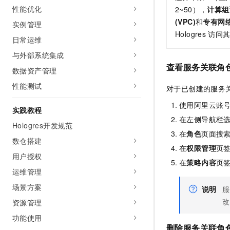
10 分钟在聊天系统中增加
性能优化
2~50），
计算组
专有云
(VPC)
和
专有网
实例管理
Hologres
访问
日常运维
与外部系统集成
查看服务关联角
数据资产管理
性能测试
对于已创建的服务
使用阿里云账
实践教程
在左侧导航栏
Hologres开发规范
在
角色
页面搜
数仓搭建
在
权限管理
页
用户授权
在
策略内容
页
运维管理
场景方案
说明
服
改
资源管理
功能使用
删除
服务关联角