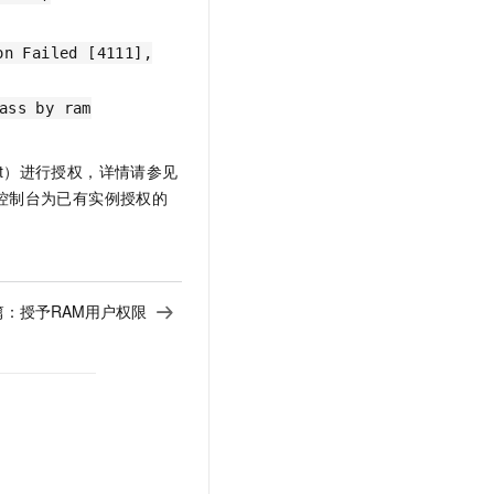
on Failed [4111],
ass by ram
yMgmt）进行授权，详情请参见
控制台为已有实例授权的
篇：
授予RAM用户权限