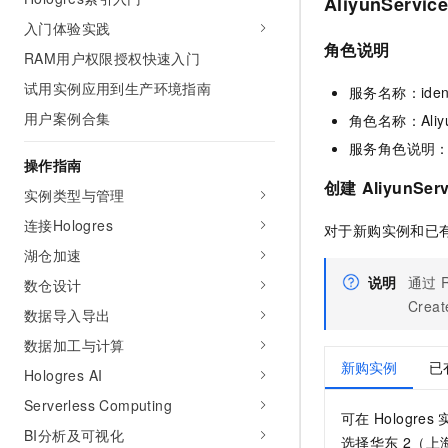
AliyunServic
AI 产品 免费试用
网络
安全
云开发大赛
入门体验实践
Tableau 订阅
1亿+ 大模型 tokens 和 
角色说明
RAM用户权限授权快速入门
可观测
入门学习赛
中间件
AI空中课堂在线直播课
140+云产品 免费试用
大模型服务
试用实例应用到生产环境指南
服务名称：identit
上云与迁云
产品新客免费试用，最长1
数据库
用户案例合集
角色名称：AliyunS
生态解决方案
千问AI平台-Token Plan
企业出海
大模型ACA认证体验
大数据计算
服务角色说明：Ho
助力企业全员 AI 认知与能
操作指南
行业生态解决方案
政企业务
创建
AliyunSer
媒体服务
千问AI平台-模型体验
实例类型与管理
开发者生态解决方案
在线体验全尺寸、多种模态
连接Hologres
企业服务与云通信
对于新购实例和已
AI 开发和 AI 应用解决
Happy 系列大模型
湖仓加速
域名与网站
说明
通过
数仓设计
Creat
终端用户计算
数据导入导出
数据加工与计算
Serverless
大模型解决方案
新购实例
已
Hologres AI
开发工具
快速部署 Dify，高效搭建 
Serverless Computing
可在
Hologres
迁移与运维管理
BI分析及可视化
选择华东
2（上