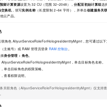
一个 AI 助手
即刻拥有 DeepSeek-R1 满血版
超强辅助，Bol
预留计算资源
设置为
32 CU（范围
32~2048），
分配至初始计算组
选
在企业官网、通讯软件中为客户提供 AI 客服
多种方案随心选，轻松解锁专属 DeepSeek
络交换机
，填写
实例名称
（长度限制
2~64
字符），并单击
创建服务关
其他云产品。
色
关联角色
AliyunServiceRoleForHologresIdentityMgmt，您
号（主账号）或
RAM
管理员登录
RAM
控制台
。
选择
身份管理
>
角色
。
索
AliyunServiceRoleForHologresIdentityMgmt，单击目标角色名称。
签，单击目标角色的权限策略。
签，查看权限说明。
务关联角色（AliyunServiceRoleForHologresIdentityMgmt
。
色