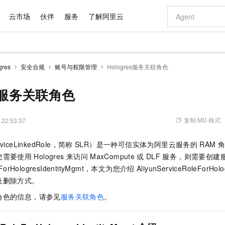
云市场
伙伴
服务
了解阿里云
AI 特惠
数据与 API
成为产品伙伴
企业增值服务
最佳实践
价格计算器
AI 场景体
基础软件
产品伙伴合
阿里云认证
市场活动
配置报价
大模型
res
安全合规
账号与权限管理
Hologres服务关联角色
自助选配和估算价格
步到位
域名与网站
智启 AI 普惠权益
产品生态集成认证中心
企业支持计划
云上春晚
Qwen Audio：打造专属 AI 语音助手
千问官方 MaaS 平台，为开发者和 Agent 而生，新用户赠送 1 亿 + tokens 额度
云服务器 EC
一句话生成原生
AI Coding
阿里云Maa
2026 阿里云
为企业打
数据集
Windows
大模型认证
模型
NEW
NEW
格式还原
值低价云产品抢先购
提供智能易用的域名与建站服务
至高享 1亿+免费 tokens，加速 Al 应用落地
Qwen-Audio-3.0-Realtime 端到端实时语音角色扮演
安全可靠、弹
输入一句话想法,
智能编程，一键
es服务关联角色
产品生态伙伴
专家技术服务
云上奥运之旅
弹性计算合作
阿里云中企出
手机三要素
宝塔 Linux
全部认证
价格优势
开源旗舰模型
对象存储 OSS
即刻拥有 DeepSeek-V4-Pro
阿里云 OPC 创新助力计划
云数据库 RD
一键部署幻兽
AI 电商营销
产品生态伙伴工作台
企业增值服务台
云栖战略参考
云存储合作计
云栖大会
身份实名认证
CentOS
训练营
推动算力普惠，释放技术红利
的大模型服务
最高返9万
真正可用的 1M 上下文,一次完成代码全链路开发
轻松解锁专属 DeepSeek-V4-Pro
至高百万元 Token 补贴，加速一人公司成长
稳定、安全、高性价比、高性能的云存储服务
一键购买专属
从图文生成到
复制 MD 格式
 22:53:37
云上的中国
数据库合作计
活动全景
短信
Docker
图片和
自进化智能体
人工智能平台 PAI
5 分钟轻松部署专属 QwenPaw
Token Plan 模型订阅计划
Qoder
高效搭建 AI
AI 广告创作
企业成长
大模型
NEW
HOT
信息公告
ceLinkedRole，简称
SLR）是一种可信实体为阿里云服务的
RAM
看见新力量
云网络合作计
OCR 文字识别
JAVA
级电脑
越聪明
证享300元代金券
一站式AI开发、训练和推理服务
Qwen3.8-Max 首发尝鲜，限时加量 10 倍，夜间低至2折
从聊天伙伴进化为能主动干活的本地数字员工
面向真实软件
图文、视频一
Kimi-K3
HappyHors
您需要使用
Hologres
来访问
MaxCompute
或
DLF
服务，则需要创建
NEW
魔搭 Mode
loud
服务实践
官网公告
Kimi 最新旗舰模型，长程编程与推理利器
让文字生成流
金融模力时刻
Salesforce O
版
oleForHologresIdentityMgmt，本文为您介绍
发票查验
AliyunServiceRoleForHolo
全能环境
Qoder CN
Claude Code + GStack 打造工程团队
千问办公，限时限量积分加倍
云原生数据库 P
低代码高效构
AI 建站
NEW
作计划
计划
及删除方式。
创新中心
魔搭 ModelSc
健康状态
让AI从“聊天伙伴”进化为能干活的“数字员工”
覆盖公网/内网、递归/权威、移动APP等全场景解析服务
安装技能 GStack，拥有专属 AI 工程团队
你的AI工作搭子，覆盖日常办公高频场景
基于千问大模型等，支持代码智能生成、研发智能问答
0 代码专业建
客户案例
天气预报查询
操作系统
Deepseek-v4-pro
HappyHors
态合作计划
角色的信息，请参见
服务关联角色
。
态智能体模型
旗舰 MoE 大模型，百万上下文与顶尖推理能力
图生视频，流
Compute
同享
容器服务 Kubernetes 版 ACK
万小智 AI 建站低至 15元/月
云防火墙
AI 短剧/漫剧
快递物流查询
WordPress
成为服务伙
高校合作
式云数据仓库
点，立即开启云上创新
提供一站式管理容器应用的 K8s 服务
送.CN域名，送备案服务码
云原生的云上
AI助力短剧
GLM-5.2
Wan2.7-T
Ubuntu