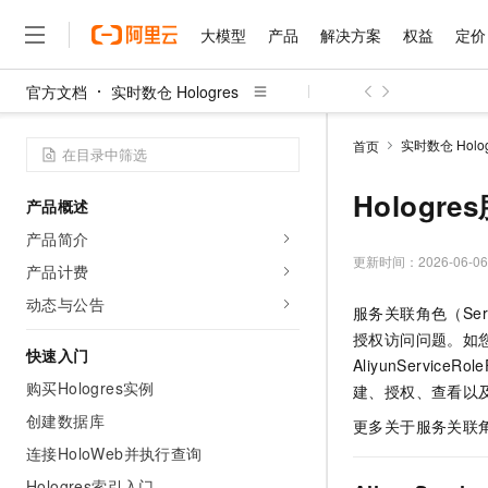
大模型
产品
解决方案
权益
定价
官方文档
实时数仓 Hologres
大模型
产品
解决方案
权益
定价
云市场
伙伴
服务
了解阿里云
精选产品
精选解决方案
普惠上云
产品定价
精选商城
成为销售伙伴
售前咨询
为什么选择阿里云
千问AI平台
实时数仓 Holog
首页
了解云产品的定价详情
大模型服务平台百炼
睿译宝，AI翻译排版一
普惠上云 官方力荐
分销伙伴
在线服务
网站建设
什么是云计算
大
大模型服务与应用平台
上传文档即自动完成翻译和
云服务器38元/年起，超
Hologr
产品概述
咨询伙伴
多端小程序
技术领先
云上成本管理
售后服务
千问大模型
GLM-5.2：长任务时代
官方推荐返现计划
大模型
产品简介
大模型
精选产品
精选解决方案
Salesforce 国际版订阅
稳定可靠
管理和优化成本
多元化、高性能、安全可靠
推荐新用户得奖励，单订单
更新时间：
2026-06-06
销售伙伴合作计划
产品计费
自助服务
友盟天域
安全合规
人工智能与机器学习
AI
文本生成
无影云电脑
Hermes Agent，打造
云工开物
动态与公告
服务关联角色（Servi
无影生态合作计划
在线服务
观测云
分析师报告
随时随地安全接入的云上超
自主进化，持久记忆，越用
高校专属算力普惠，学生认
计算
互联网应用开发
Qwen3.8-Max
授权访问问题。如
HOT
Salesforce On Alibaba C
工单服务
快速入门
智能体时代全能旗舰模型
Tuya 物联网平台阿里云
研究报告与白皮书
AliyunServiceR
云解析DNS
快速拥有专属 OpenClaw
Consulting Partner 合
大数据
容器
购买Hologres实例
免费试用
建、授权、查看以
短信专区
蓝凌 OA
Qwen3.7-Plus
AI 大模型销售与服务生
创建数据库
现代化应用
存储
天池大赛
更多关于服务关联
能看、能想、能动手的多模
云原生大数据计算服务 Max
解决方案免费试用 新老
电子合同
连接HoloWeb并执行查询
面向分析的企业级SaaS模
最高领取价值200元试用
安全
网络与CDN
AI 算法大赛
Qwen3-VL-Plus
畅捷通
Hologres索引入门