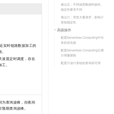
文戏情感细腻自然，动作戏激烈拳拳到肉，实现更强表演能力
支持中英文自由切换，具备更强的噪声鲁棒性
云聚AI 严选权益
痛点五：不同场景数据时效性、
SSL 证书
稳定性要求不同
，一键激活高效办公新体验
精选AI产品，从模型到应用全链提效
堡垒机
痛点六：突发大量请求，影响计
AI 用量加速计划
应用
算组稳定性
防火墙
、识别商机，让客服更高效、服务更出色。
新老同享，达量后返
高级操作
千问办公
主机安全
NEW
配置Serverless Computing中任
的智能体编程平台
一站式AI生产力平台
务的优先级
/近实时链路数据加工的
AI 应用及服务市场
伶鹊
配置Serverless Computing日累
段。
企业级人与Agent协作平台，接入和调度多个数字员工
智能客服平台，对话机器人、对话分析、智能外呼
计用量限制
AI 应用
天凌晨定时调度，存在
配置只读计算组的查询高可用
大模型服务平台百炼 - 全妙
加工。
大模型
应用创作平台
多模态内容创作工具，已接入 DeepSeek
自然语言处理
数据标注
机器学习
息提取
与 AI 智能体进行实时音视频通话
间为查询波峰，但夜间
从文本、图片、视频中提取结构化的属性信息
构建支持视频理解的 AI 音视频实时通话应用
非预期查询波峰。