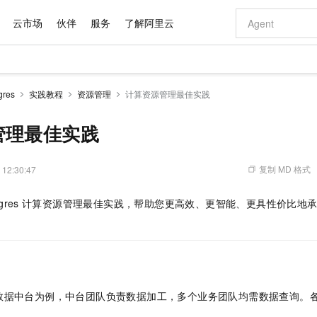
云市场
伙伴
服务
了解阿里云
AI 特惠
数据与 API
成为产品伙伴
企业增值服务
最佳实践
价格计算器
AI 场景体
基础软件
产品伙伴合
阿里云认证
市场活动
配置报价
大模型
res
实践教程
资源管理
计算资源管理最佳实践
自助选配和估算价格
新方式
域名与网站
睿译宝，AI翻译排版一步到位
智启 AI 普惠权益
产品生态集成认证中心
企业支持计划
云上春晚
千问官方 MaaS 平台，为开发者和 Agent 而生，新用户赠送 1 亿 + tokens 额度
云服务器 EC
Qwen Aud
AI Coding
阿里云Maa
2026 阿里云
为企业打
数据集
Windows
大模型认证
模型
NEW
NEW
交付可用成果
值低价云产品抢先购
提供智能易用的域名与建站服务
上传文档即自动完成翻译和格式还原
至高享 1亿+免费 tokens，加速 Al 应用落地
安全可靠、弹
智能编程，一键
管理最佳实践
产品生态伙伴
专家技术服务
云上奥运之旅
弹性计算合作
阿里云中企出
手机三要素
宝塔 Linux
全部认证
价格优势
有专属领域专家
对象存储 OSS
GLM-5.2：长任务时代开源旗舰模型
阿里云 OPC 创新助力计划
云数据库 RD
即刻拥有 DeepS
AI 电商营销
产品生态伙伴工作台
企业增值服务台
云栖战略参考
云存储合作计
云栖大会
身份实名认证
CentOS
训练营
推动算力普惠，释放技术红利
的大模型服务
最高返9万
多领域专家智能体,一键组建 AI 虚拟交付团队
至高百万元 Token 补贴，加速一人公司成长
稳定、安全、高性价比、高性能的云存储服务
真正可用的 1M 上下文,一次完成代码全链路开发
轻松解锁专属 Dee
从图文生成到
复制 MD 格式
 12:30:47
云上的中国
数据库合作计
活动全景
短信
Docker
图片和
站式影视创作平台
人工智能平台 PAI
Hermes Agent，打造自进化智能体
Token Plan 模型订阅计划
Qoder
5 分钟轻松部署
AI 广告创作
企业成长
大模型
NEW
信息公告
gres
计算资源管理最佳实践，帮助您更高效、更智能、更具性价比地
看见新力量
云网络合作计
OCR 文字识别
JAVA
级电脑
证享300元代金券
可视化编排打通从文字构思到成片全链路闭环
一站式AI开发、训练和推理服务
自主进化，持久记忆，越用越聪明
Qwen3.8-Max 首发尝鲜，限时加量 10 倍，夜间低至2折
面向真实软件
图文、视频一
Kimi-K3
HappyHors
NEW
魔搭 Mode
loud
服务实践
官网公告
Kimi 最新旗舰模型，长程编程与推理利器
让文字生成流
金融模力时刻
Salesforce O
版
发票查验
全能环境
Qoder CN
Claude Code + GStack 打造工程团队
千问办公，限时限量积分加倍
云原生数据库 P
低代码高效构
AI 建站
NEW
作计划
计划
创新中心
魔搭 ModelSc
健康状态
让AI从“聊天伙伴”进化为能干活的“数字员工”
覆盖公网/内网、递归/权威、移动APP等全场景解析服务
安装技能 GStack，拥有专属 AI 工程团队
你的AI工作搭子，覆盖日常办公高频场景
基于千问大模型等，支持代码智能生成、研发智能问答
0 代码专业建
客户案例
天气预报查询
操作系统
Deepseek-v4-pro
HappyHors
态合作计划
态智能体模型
旗舰 MoE 大模型，百万上下文与顶尖推理能力
图生视频，流
Compute
同享
容器服务 Kubernetes 版 ACK
万小智 AI 建站低至 15元/月
云防火墙
AI 短剧/漫剧
快递物流查询
WordPress
成为服务伙
高校合作
数据中台为例，中台团队负责数据加工，多个业务团队均需数据查询。
式云数据仓库
点，立即开启云上创新
提供一站式管理容器应用的 K8s 服务
送.CN域名，送备案服务码
云原生的云上
AI助力短剧
GLM-5.2
Wan2.7-T
Ubuntu