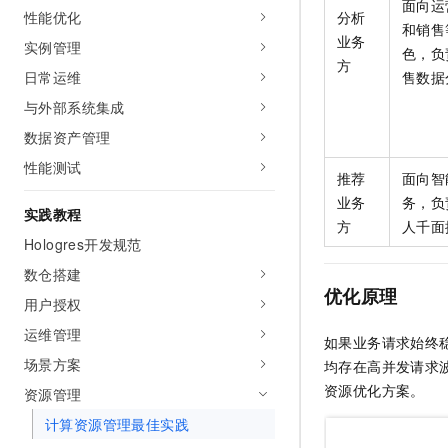
面向运
10 分钟在聊天系统中增加
性能优化
分析
专有云
和销售
业务
实例管理
色，负
方
日常运维
售数据
与外部系统集成
数据资产管理
性能测试
推荐
面向智
业务
务，负
实践教程
方
人千面
Hologres开发规范
数仓搭建
优化原理
用户授权
运维管理
如果业务请求始终
场景方案
均存在高并发请求
资源优化方案。
资源管理
计算资源管理最佳实践