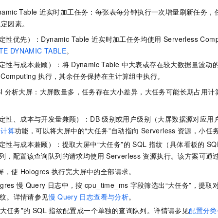
namic Table
近实时加工任务：每张表每分钟执行一次增量刷新任务，
稳定因素。
性优先）：Dynamic Table
近实时加工任务均使用
Serverless Comp
TE DYNAMIC TABLE
。
定性与成本兼顾）：将
Dynamic Table
中大表或存在较大数据量波动
 Computing
执行，其余任务保持在主计算组中执行。
I
分析大屏：大屏数量多，任务存在大小差异，大任务可能长期占用计
定性、成本与开发量兼顾）：DB
级别或用户级别（大屏数据源对应用
计算
功能，可以将大屏中的“大任务”自动指向
Serverless
资源，小任
定性与成本兼顾）：提取大屏中“大任务”的
SQL
指纹（具体看板的
SQ
列，配置该查询队列的请求均使用
Serverless
资源执行。该方案可通
屏，使
Hologres
执行完大屏中的全部请求。
gres
慢
Query
日志中，按
cpu_time_ms
字段筛选出“大任务”，提取
纹。详情请参见
慢
Query
日志查看与分析
。
“大任务”的
SQL
指纹配置成一个单独的查询队列。详情请参见
配置分类