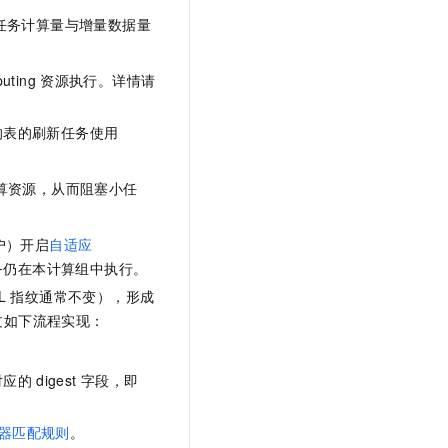
任务计算量与增量数据量
uting
资源执行。详情请
的表的刷新任务使用
算资源，从而阻塞小任
户）开启
自适应
务仍在本计算组中执行。
L
指纹通常不变），形成
过如下流程实现：
对应的
digest
字段，即
器匹配规则
。