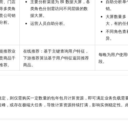
营、门店
主要分析渠道为
BI
数据大屏，各
自助分析单
一个 AI 助手
即刻拥有 DeepSeek-R1 满血版
超强辅助，Bol
等多类角
类角色分别需访问不同层级的数
销。
在企业官网、通讯软件中为客户提供 AI 客服
多种方案随心选，轻松解锁专属 DeepSeek
责公司销
据大屏。
大屏数量多
分析。
运营人员自助分析。
大，有的任
不同角色查
异。
能推荐业
在线推荐：基于主键查询用户特征，
每晚为用户使用
责商品千
下游推荐算法基于用户特征返回推荐
段。
推荐。
商品。
稳定，则仅需购买一定数量的包年包月计算资源，即可满足业务负载需
波峰，或存在极端大任务，导致计算资源持续打满，影响实例稳定性。