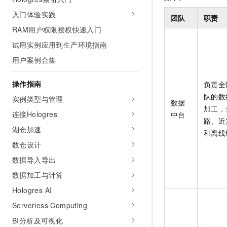
AI 产品 免费试用
网络
安全
云开发大赛
入门体验实践
Tableau 订阅
团队
职责
1亿+ 大模型 tokens 和 
RAM用户权限授权快速入门
可观测
入门学习赛
中间件
AI空中课堂在线直播课
140+云产品 免费试用
大模型服务
试用实例应用到生产环境指南
上云与迁云
产品新客免费试用，最长1
数据库
用户案例合集
生态解决方案
千问AI平台-Token Plan
企业出海
大模型ACA认证体验
大数据计算
助力企业全员 AI 认知与能
操作指南
行业生态解决方案
负责全
政企业务
媒体服务
队的数
千问AI平台-模型体验
实例类型与管理
开发者生态解决方案
数据
加工，
在线体验全尺寸、多种模态
连接Hologres
企业服务与云通信
中台
AI 开发和 AI 应用解决
路、近
Happy 系列大模型
湖仓加速
和离线
域名与网站
数仓设计
终端用户计算
数据导入导出
数据加工与计算
Serverless
大模型解决方案
Hologres AI
开发工具
快速部署 Dify，高效搭建 
Serverless Computing
迁移与运维管理
BI分析及可视化