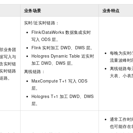
服务生态伙伴
视觉 Coding、空间感知、多模态思考等全面升级
1M上下文，专为长程任务能力而生
云工开物
企业应用
Night Plan 支持 Qwen 3.8-Max
AI 办公
NEW
Red Hat
业务场景
业务特点
30+ 款产品免费体验
夜间 5 折，Qwen/Meoo/TokenPlan 客户专享
AI智能应用
科研合作
ERP
堂（旗舰版）
SUSE
实时/近实时链路：
智能客服
AI 应用构建
大模型原生
CRM
2个月
自动承接线索
Flink/DataWorks
数据集成实时
建站小程序
Qoder
大模型服务平台百炼-应用模版
OA 办公系统
HOT
NEW
写入
ODS
层。
面向真实软件
个人版上线、团队版降价；千问3.8-Max首发发尝鲜
丰富多元化的应用模版和解决方案
Flink
实时加工
DWD、DWS
层。
力提升
财税管理
模板建站
部业务团
每晚为实时
Hologres Dynamic Table
近实时
据写入与
万有无界
大模型服务平台百炼-智能体
400电话
定制建站
流量波峰时
加工
DWD、DWS
层。
含实时链
的模型效果
灵活可视化地构建企业级 Agent
离线链路每
方案
广告营销
模板小程序
实时链路
离线链路：
秒悟
人工智能平台 PAI
大表、小表
链路。
MaxCompute T+1
写入
ODS
定制小程序
云端极速 AI 
新一代 AI 视频生成模型，深度适配广告营销等场景
AI Native 的算法工程平台，一站式完成建模、训练、推理服务部署
层。
APP 开发
Hologres T+1
加工
DWD、DWS
建站系统
层。
AI 应用
10分钟微调：让0.6B模型媲美235B模型
多模态数据信
通常工作时
依托云原生高可用架构,实现Dify私有化部署
用1%尺寸在特定领域达到大模型90%以上效果
也可能存在