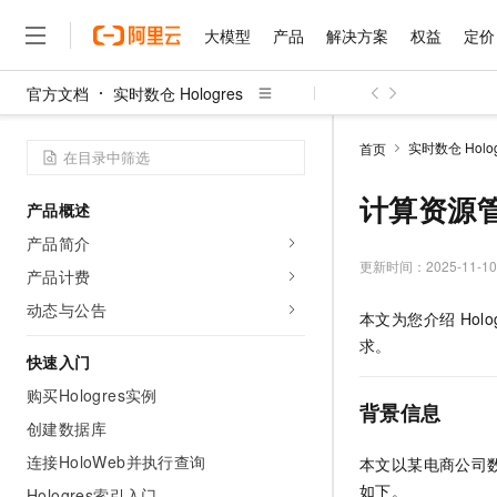
大模型
产品
解决方案
权益
定价
官方文档
实时数仓 Hologres
大模型
产品
解决方案
权益
定价
云市场
伙伴
服务
了解阿里云
精选产品
精选解决方案
普惠上云
产品定价
精选商城
成为销售伙伴
售前咨询
为什么选择阿里云
千问AI平台
实时数仓 Holog
首页
了解云产品的定价详情
大模型服务平台百炼
千问办公，解锁你的工作
普惠上云 官方力荐
分销伙伴
在线服务
网站建设
什么是云计算
大
大模型服务与应用平台
企业级Agent产品，直接
云服务器38元/年起，超
计算资源
产品概述
咨询伙伴
多端小程序
技术领先
云上成本管理
售后服务
千问大模型
Agency Agents：拥
官方推荐返现计划
大模型
产品简介
大模型
精选产品
精选解决方案
Salesforce 国际版订阅
稳定可靠
管理和优化成本
多元化、高性能、安全可靠
推荐新用户得奖励，单订单
更新时间：
2025-11-10
销售伙伴合作计划
产品计费
自助服务
友盟天域
安全合规
人工智能与机器学习
AI
文本生成
无影云电脑
HappyHorse 打造一
云工开物
动态与公告
本文为您介绍
Holo
无影生态合作计划
在线服务
观测云
分析师报告
随时随地安全接入的云上超
高校专属算力普惠，学生认
计算
互联网应用开发
Qwen3.8-Max
求。
HOT
Salesforce On Alibaba C
工单服务
快速入门
智能体时代全能旗舰模型
Tuya 物联网平台阿里云
研究报告与白皮书
云解析DNS
快速拥有专属 OpenClaw
Consulting Partner 合
大数据
容器
购买Hologres实例
免费试用
短信专区
背景信息
蓝凌 OA
Qwen3.7-Plus
AI 大模型销售与服务生
创建数据库
现代化应用
存储
天池大赛
能看、能想、能动手的多模
云原生大数据计算服务 Max
解决方案免费试用 新老
电子合同
连接HoloWeb并执行查询
本文以某电商公司
面向分析的企业级SaaS模
最高领取价值200元试用
安全
网络与CDN
AI 算法大赛
Qwen3-VL-Plus
如下。
畅捷通
Hologres索引入门