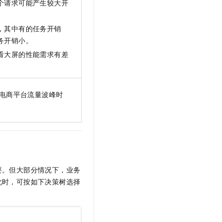
个请求可能产生较大开
t.diy 一步搞定创意建站
构建大模型应用的安全防护体系
通过自然语言交互简化开发流程,全栈开发支持
通过阿里云安全产品对 AI 应用进行安全防护
，其中有的任务开销
务开销小。
看大屏的性能需求有差
电商平台流量波峰时
要。但大部分情况下，业务
此时，可按如下决策树选择