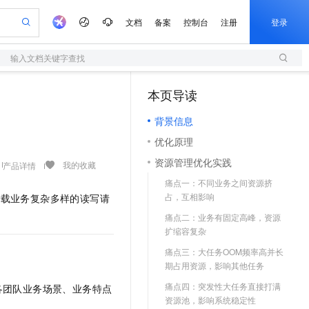
文档
备案
控制台
注册
登录
输入文档关键字查找
验
作计划
器
AI 活动
专业服务
服务伙伴合作计划
开发者社区
加入我们
服务平台百炼
阿里云 OPC 创新助力计划
本页导读
（1）
一站式生成采购清单，支持单品或批量购买
S
io：打造专属 AI 语音助手
S产品伙伴计划（繁花）
峰会
造的大模型服务与应用开发平台
轻量应用服务器
一句话生成原生可编辑精美 PPT 文稿
AI 生产力先锋
Al MaaS 服务伙伴赋能合作
域名
博文
Careers
至高可申请百万元
背景信息
性可伸缩的云计算服务
开启高性价比 AI 编程新体验
Qwen-Audio-3.0-Realtime 端到端实时语音角色扮演
输入一句话想法, 轻松生成专业的 PPT
先锋实践拓展 AI 生产力的边界
快速构建应用程序和网站，即刻迈出上云第一步
Token 补贴，五大权
计划
海大会
伙伴信用分合作计划
商标
问答
社会招聘
优化原理
益加速 OPC 成功
S
eek-V4-Pro
数字证书管理服务（原SSL证书）
一键部署幻兽帕鲁游戏服务器
飞天发布时刻
HOT
划
备案
电子书
校园招聘
资源管理优化实践
pSeek-V4-Pro
视频创作，一键激活电商全链路生产力
全托管，含MySQL、PostgreSQL、SQL Server、MariaDB多引擎
实现全站HTTPS，呈现可信的WEB访问
一键购买专属联机服务器，轻松开启游戏
所见，即是所愿
我的收藏
产品详情
更多支持
划
公司注册
镜像站
痛点一：不同业务之间资源挤
视频生成
语音识别与合成
专属 QwenPaw
短信服务
漫剧工坊：一站式动画创作平台
AI 实训营
HOT
占，互相影响
承载业务复杂多样的读写请
合作伙伴培训与认证
划
上云迁移
的智能体编程平台
站生成，高效打造优质广告素材
从聊天伙伴进化为能主动干活的本地数字员工
快速生产连贯的高质量长漫剧
从基础到进阶，Agent 创客手把手教你
国内短信简单易用，安全可靠，秒级触达，全球覆盖200+国家和地区。
e-1.1-T2V
Qwen3-TTS-Flash
lScope
痛点二：业务有固定高峰，资源
我要反馈
查询合作伙伴
畅细腻的高质量视频
离线语音合成大模型，多语言方言自适应，低延迟高稳定
n Alibaba Cloud ISV 合作
代维服务
扩缩容复杂
olarDB
建企业门户网站
大数据开发治理平台 DataWorks
10 分钟搭建微信、支付宝小程序
创新加速
ope
登录合作伙伴管理后台
我要建议
站，无忧落地极速上线
以可视化方式快速构建移动和 PC 门户网站
100%兼容MySQL、PostgreSQL，兼容Oracle，支持集中和分布式
高效部署网站，快速应用到小程序
Data Agent 驱动的一站式 Data+AI 开发治理平台
痛点三：大任务OOM频率高并长
e-1.1-I2V
Cosyvoice-V3-Flash
期占用资源，影响其他任务
安全
畅自然，细节丰富
高表现力语音合成大模型，语音克隆听感自然
我要投诉
上云场景组合购
伴
痛点四：突发性大任务直接打满
各团队业务场景、业务特点
边界网络安全防护产品
漫剧创作，剧本、分镜、视频高效生成
覆盖90%+业务场景，专享组合折扣价
2V
VPN
Fun-ASR
资源池，影响系统稳定性