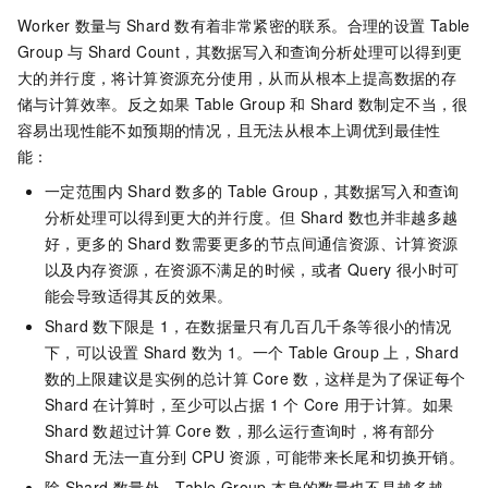
Worker
数量与
Shard
数有着非常紧密的联系。合理的设置
Table
Group
与
Shard Count，其数据写入和查询分析处理可以得到更
大的并行度，将计算资源充分使用，从而从根本上提高数据的存
储与计算效率。反之如果
Table Group
和
Shard
数制定不当，很
容易出现性能不如预期的情况，且无法从根本上调优到最佳性
能：
一定范围内
Shard
数多的
Table Group，其数据写入和查询
分析处理可以得到更大的并行度。但
Shard
数也并非越多越
好，更多的
Shard
数需要更多的节点间通信资源、计算资源
以及内存资源，在资源不满足的时候，或者
Query
很小时可
能会导致适得其反的效果。
Shard
数下限是
1，在数据量只有几百几千条等很小的情况
下，可以设置
Shard
数为
1。一个
Table Group
上，Shard
数的上限建议是实例的总计算
Core
数，这样是为了保证每个
Shard
在计算时，至少可以占据
1
个
Core
用于计算。如果
Shard
数超过计算
Core
数，那么运行查询时，将有部分
Shard
无法一直分到
CPU
资源，可能带来长尾和切换开销。
除
Shard
数量外，Table Group
本身的数量也不是越多越