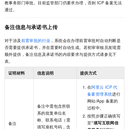
教事务部门审批。目前监管部门仍要求办理，否则
ICP
备案无法
通过。
备注信息与
承诺书上传
对于涉及
前置审批的行业
，系统会在办理前置审批时自动判断是
否需要提供承诺书，并在需要时自动生成。若初审审核员发现需
额外提供，备注信息及承诺书的内容要求与提供方式请参见下
表。
证明材料
信息说明
提供方式
在
阿里云
ICP
代
备案管理系统
进行
网站/App
备案的
备注中需包含所联
过程中。
系的批复单位名
按照步骤正确填写
称、联系电话（需
至
“
填写互联网信
备注
填写座机号码，含