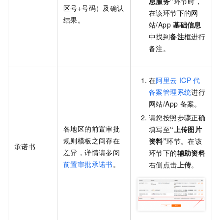
息服务
”
环节时，
区号+号码）及确认
在该环节下的网
结果。
站/App
基础信息
中找到
备注
框进行
备注。
在
阿里云
ICP
代
备案管理系统
进行
网站/App
备案。
请您按照步骤正确
各地区的前置审批
填写至
“
上传图片
规则模板之间存在
资料
”
环节。在该
承诺书
差异
，详情请参阅
环节下的
辅助资料
前置审批承诺书
。
右侧点击
上传
。