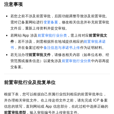
注意事项
若您之前不涉及前置审批，后因功能调整导致涉及前置审批。
需对已备案网站进行
变更备案
，修改相关信息并补充前置审批
文件后，重新上传资料并提交审核。
若网站/App
涉及
前置审批行业分类
，需上传对应
前置审批文
件
；若不涉及，则需根据所在地域提供相应的
前置审批承诺
书
，并在备案过程中
备注信息与承诺书上传
作为证明材料
。
若无法办理
前置审批文件
，请修改相关内容（如单位名称、经
营范围或服务信息）以避免涉及
前置审批行业分类
中内容再提
交备案。
前置审批行业及批复单位
根据下表，您可以根据自己所属行业找到相应的前置审批单位，
并办理相关审批文件。在上传这些文件之前，请先完成
ICP
备案
信息的填写，直到网站或
App
信息部分，在此过程中选择正确的
前置审批类型
，输入审批编号并上传审批文件。