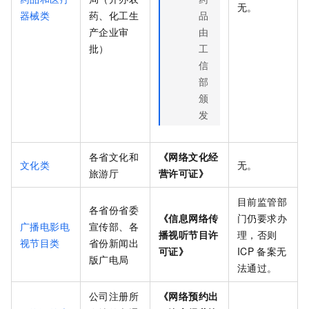
无。
器械类
药、化工生
品
产企业审
由
批）
工
信
部
颁
发
各省文化和
《网络文化经
文化类
无。
旅游厅
营许可证》
目前监管部
各省份省委
《信息网络传
门仍要求办
广播电影电
宣传部、各
播视听节目许
理，否则
视节目类
省份新闻出
可证》
ICP
备案无
版广电局
法通过。
公司注册所
《网络预约出