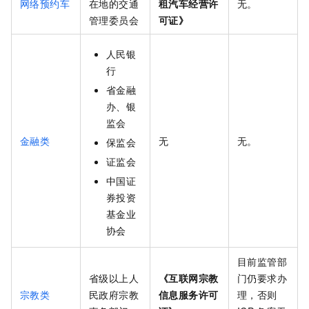
网络预约车
在地的交通
租汽车经营许
无。
管理委员会
可证》
人民银
行
省金融
办、银
监会
金融类
无
无。
保监会
证监会
中国证
券投资
基金业
协会
目前监管部
省级以上人
《互联网宗教
门仍要求办
宗教类
民政府宗教
信息服务许可
理，否则