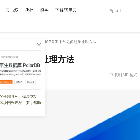
云市场
伙伴
服务
了解阿里云
AI 特惠
数据与 API
成为产品伙伴
企业增值服务
最佳实践
价格计算器
AI 场景体
基础软件
产品伙伴合
阿里云认证
市场活动
配置报价
大模型
备案基础服务
视频专区
ICP备案中常见问题及处理方法
自助选配和估算价格
步到位
域名与网站
智启 AI 普惠权益
产品生态集成认证中心
企业支持计划
云上春晚
Qwen Audio：打造专属 AI 语音助手
千问官方 MaaS 平台，为开发者和 Agent 而生，新用户赠送 1 亿 + tokens 额度
云服务器 EC
一句话生成原生
AI Coding
阿里云Maa
2026 阿里云
为企业打
数据集
Windows
大模型认证
模型
NEW
NEW
格式还原
值低价云产品抢先购
提供智能易用的域名与建站服务
至高享 1亿+免费 tokens，加速 Al 应用落地
Qwen-Audio-3.0-Realtime 端到端实时语音角色扮演
安全可靠、弹
输入一句话想法,
智能编程，一键
中常见问题及处理方法
产品生态伙伴
专家技术服务
云上奥运之旅
弹性计算合作
阿里云中企出
手机三要素
宝塔 Linux
全部认证
价格优势
开源旗舰模型
对象存储 OSS
即刻拥有 DeepSeek-V4-Pro
阿里云 OPC 创新助力计划
云数据库 RD
一键部署幻兽
AI 电商营销
产品生态伙伴工作台
企业增值服务台
云栖战略参考
云存储合作计
云栖大会
身份实名认证
CentOS
训练营
推动算力普惠，释放技术红利
的大模型服务
最高返9万
真正可用的 1M 上下文,一次完成代码全链路开发
轻松解锁专属 DeepSeek-V4-Pro
至高百万元 Token 补贴，加速一人公司成长
稳定、安全、高性价比、高性能的云存储服务
一键购买专属
从图文生成到
复制 MD 格式
 06:47:09
云上的中国
数据库合作计
活动全景
短信
Docker
图片和
自进化智能体
人工智能平台 PAI
5 分钟轻松部署专属 QwenPaw
Token Plan 模型订阅计划
Qoder
高效搭建 AI
AI 广告创作
企业成长
大模型
NEW
HOT
信息公告
看见新力量
云网络合作计
OCR 文字识别
JAVA
级电脑
越聪明
证享300元代金券
一站式AI开发、训练和推理服务
Qwen3.8-Max 首发尝鲜，限时加量 10 倍，夜间低至2折
从聊天伙伴进化为能主动干活的本地数字员工
面向真实软件
图文、视频一
的全部系列、模块或功
Kimi-K3
HappyHors
NEW
魔搭 Mode
loud
服务实践
官网公告
区块回到产品主页，帮助
Kimi 最新旗舰模型，长程编程与推理利器
让文字生成流
金融模力时刻
Salesforce O
版
发票查验
全能环境
Qoder CN
Claude Code + GStack 打造工程团队
千问办公，限时限量积分加倍
云原生数据库 P
低代码高效构
AI 建站
NEW
作计划
计划
创新中心
魔搭 ModelSc
健康状态
让AI从“聊天伙伴”进化为能干活的“数字员工”
覆盖公网/内网、递归/权威、移动APP等全场景解析服务
安装技能 GStack，拥有专属 AI 工程团队
你的AI工作搭子，覆盖日常办公高频场景
基于千问大模型等，支持代码智能生成、研发智能问答
0 代码专业建
客户案例
天气预报查询
操作系统
Deepseek-v4-pro
HappyHors
态合作计划
态智能体模型
旗舰 MoE 大模型，百万上下文与顶尖推理能力
图生视频，流
Compute
同享
容器服务 Kubernetes 版 ACK
万小智 AI 建站低至 15元/月
云防火墙
AI 短剧/漫剧
快递物流查询
WordPress
成为服务伙
高校合作
式云数据仓库
点，立即开启云上创新
提供一站式管理容器应用的 K8s 服务
送.CN域名，送备案服务码
云原生的云上
AI助力短剧
GLM-5.2
Wan2.7-T
Ubuntu