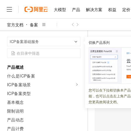
大模型
产品
解决方案
权益
定价
官方文档
备案
大模型
产品
解决方案
权益
定价
云市场
伙伴
服务
了解阿里云
精选产品
精选解决方案
普惠上云
产品定价
精选商城
成为销售伙伴
售前咨询
为什么选择阿里云
千问AI平台
备案
ICP
首页
ICP备案基础服务
了解云产品的定价详情
切换产品系列
大模型服务平台百炼
睿译宝，AI翻译排版一
普惠上云 官方力荐
分销伙伴
在线服务
网站建设
什么是云计算
大
大模型服务与应用平台
上传文档即自动完成翻译和
云服务器38元/年起，超
ICP备案
咨询伙伴
多端小程序
技术领先
云上成本管理
售后服务
千问大模型
GLM-5.2：长任务时代
官方推荐返现计划
大模型
大模型
精选产品
精选解决方案
Salesforce 国际版订阅
稳定可靠
产品概述
管理和优化成本
多元化、高性能、安全可靠
推荐新用户得奖励，单订单
更新时间：
2023-04-20
销售伙伴合作计划
自助服务
什么是ICP备案
友盟天域
安全合规
人工智能与机器学习
AI
文本生成
无影云电脑
Hermes Agent，打造
云工开物
无影生态合作计划
在线服务
ICP备案场景
观测云
分析师报告
随时随地安全接入的云上超
自主进化，持久记忆，越用
高校专属算力普惠，学生认
计算
互联网应用开发
您可以在下拉框切换本产品
Qwen3.8-Max
HOT
ICP备案类型
Salesforce On Alibaba C
工单服务
能，也可以点击左上角产品
智能体时代全能旗舰模型
Tuya 物联网平台阿里云
研究报告与白皮书
云解析DNS
快速拥有专属 OpenClaw
Consulting Partner 合
大数据
容器
基本概念
您更高效阅读文档。
免费试用
短信专区
蓝凌 OA
Qwen3.7-Plus
限制说明
AI 大模型销售与服务生
现代化应用
存储
天池大赛
能看、能想、能动手的多模
云原生大数据计算服务 Max
解决方案免费试用 新老
电子合同
产品动态
面向分析的企业级SaaS模
最高领取价值200元试用
安全
网络与CDN
AI 算法大赛
Qwen3-VL-Plus
产品计费
畅捷通