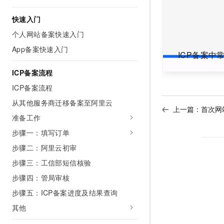
AI 产品 免费试用
网络
安全
云开发大赛
Tableau 订阅
快速入门
1亿+ 大模型 tokens 和 
可观测
入门学习赛
中间件
AI空中课堂在线直播课
个人网站备案快速入门
140+云产品 免费试用
大模型服务
App备案快速入门
上云与迁云
产品新客免费试用，最长1
数据库
ICP备案中
生态解决方案
千问AI平台-Token Plan
企业出海
大模型ACA认证体验
ICP备案流程
大数据计算
助力企业全员 AI 认知与能
行业生态解决方案
ICP备案流程
政企业务
媒体服务
千问AI平台-模型体验
开发者生态解决方案
从其他服务商迁移备案至阿里云
在线体验全尺寸、多种模态
上一篇：
首次网
企业服务与云通信
准备工作
AI 开发和 AI 应用解决
Happy 系列大模型
步骤一：填写订单
域名与网站
步骤二：阿里云初审
终端用户计算
步骤三：工信部短信核验
Serverless
大模型解决方案
步骤四：管局审核
步骤五：ICP备案进度及结果查询
开发工具
快速部署 Dify，高效搭建 
其他
迁移与运维管理