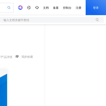
文档
备案
控制台
注册
登录
输入文档关键字查找
验
作计划
器
AI 活动
专业服务
服务伙伴合作计划
开发者社区
加入我们
服务平台百炼
阿里云 OPC 创新助力计划
一站式生成采购清单，支持单品或批量购买
S
可编辑精美 PPT 文稿
S产品伙伴计划（繁花）
峰会
造的大模型服务与应用开发平台
轻量应用服务器
Agency Agents：拥有专属领域专家
AI 生产力先锋
Al MaaS 服务伙伴赋能合作
域名
博文
Careers
至高可申请百万元
性可伸缩的云计算服务
 轻松生成专业的 PPT
开启高性价比 AI 编程新体验
先锋实践拓展 AI 生产力的边界
快速构建应用程序和网站，即刻迈出上云第一步
多领域专家智能体,一键组建 AI 虚拟交付团队
Token 补贴，五大权
计划
海大会
伙伴信用分合作计划
商标
问答
社会招聘
益加速 OPC 成功
S
帕鲁游戏服务器
数字证书管理服务（原SSL证书）
HappyHorse 打造一站式影视创作平台
飞天发布时刻
HOT
划
备案
电子书
校园招聘
联机服务器，轻松开启游戏
视频创作，一键激活电商全链路生产力
全托管，含MySQL、PostgreSQL、SQL Server、MariaDB多引擎
实现全站 HTTPS，呈现可信的 Web 访问
所见，即是所愿
可视化编排打通从文字构思到成片全链路闭环
我的收藏
产品详情
更多支持
划
公司注册
镜像站
视频生成
语音识别与合成
 智能体与工作流应用
短信服务
漫剧工坊：一站式动画创作平台
AI 实训营
合作伙伴培训与认证
划
上云迁移
的智能体编程平台
站生成，高效打造优质广告素材
通过阿里云百炼高效搭建AI应用,助力高效开发
快速生产连贯的高质量长漫剧
从基础到进阶，Agent 创客手把手教你
国内短信简单易用，安全可靠，秒级触达，全球覆盖200+国家和地区。
e-1.1-T2V
Qwen3-TTS-Flash
lScope
我要反馈
查询合作伙伴
畅细腻的高质量视频
离线语音合成大模型，多语言方言自适应，低延迟高稳定
n Alibaba Cloud ISV 合作
代维服务
olarDB
建企业门户网站
大数据开发治理平台 DataWorks
10 分钟搭建微信、支付宝小程序
创新加速
ope
登录合作伙伴管理后台
我要建议
站，无忧落地极速上线
以可视化方式快速构建移动和 PC 门户网站
100%兼容MySQL、PostgreSQL，兼容Oracle，支持集中和分布式
高效部署网站，快速应用到小程序
Data Agent 驱动的一站式 Data+AI 开发治理平台
e-1.1-I2V
Cosyvoice-V3-Flash
安全
畅自然，细节丰富
高表现力语音合成大模型，语音克隆听感自然
我要投诉
上云场景组合购
伴
边界网络安全防护产品
漫剧创作，剧本、分镜、视频高效生成
覆盖90%+业务场景，专享组合折扣价
2V
VPN
Fun-ASR