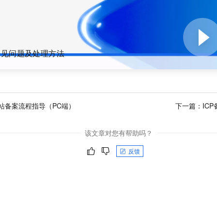
服务生态伙伴
视觉 Coding、空间感知、多模态思考等全面升级
1M上下文，专为长程任务能力而生
云工开物
企业应用
Night Plan 支持 Qwen 3.8-Max
AI 办公
NEW
Red Hat
30+ 款产品免费体验
夜间 5 折，Qwen/Meoo/TokenPlan 客户专享
AI智能应用
科研合作
ERP
堂（旗舰版）
SUSE
智能客服
AI 应用构建
大模型原生
CRM
2个月
自动承接线索
常见问题及处理方法
建站小程序
Qoder
大模型服务平台百炼-应用模版
OA 办公系统
HOT
NEW
面向真实软件
个人版上线、团队版降价；千问3.8-Max首发发尝鲜
丰富多元化的应用模版和解决方案
力提升
财税管理
模板建站
万有无界
大模型服务平台百炼-智能体
400电话
定制建站
的模型效果
灵活可视化地构建企业级 Agent
站备案流程指导（PC端）
下一篇：
IC
方案
广告营销
模板小程序
秒悟
人工智能平台 PAI
该文章对您有帮助吗？
定制小程序
云端极速 AI 
新一代 AI 视频生成模型，深度适配广告营销等场景
AI Native 的算法工程平台，一站式完成建模、训练、推理服务部署
APP 开发
反馈
建站系统
AI 应用
10分钟微调：让0.6B模型媲美235B模型
多模态数据信
依托云原生高可用架构,实现Dify私有化部署
用1%尺寸在特定领域达到大模型90%以上效果