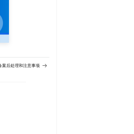
文戏情感细腻自然，动作戏激烈拳拳到肉，实现更强表演能力
支持中英文自由切换，具备更强的噪声鲁棒性
云聚AI 严选权益
SSL 证书
，一键激活高效办公新体验
精选AI产品，从模型到应用全链提效
堡垒机
AI 用量加速计划
应用
防火墙
、识别商机，让客服更高效、服务更出色。
新老同享，达量后返
千问办公
主机安全
NEW
的智能体编程平台
一站式AI生产力平台
AI 应用及服务市场
伶鹊
企业级人与Agent协作平台，接入和调度多个数字员工
智能客服平台，对话机器人、对话分析、智能外呼
P备案后处理和注意事项
AI 应用
大模型服务平台百炼 - 全妙
大模型
应用创作平台
多模态内容创作工具，已接入 DeepSeek
自然语言处理
数据标注
机器学习
息提取
与 AI 智能体进行实时音视频通话
从文本、图片、视频中提取结构化的属性信息
构建支持视频理解的 AI 音视频实时通话应用