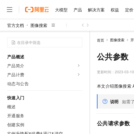
大模型
产品
解决方案
权益
定价
官方文档
图像搜索
大模型
产品
解决方案
权益
定价
云市场
伙伴
服务
了解阿里云
精选产品
精选解决方案
普惠上云
产品定价
精选商城
成为销售伙伴
售前咨询
为什么选择阿里云
千问AI平台
图像搜索
开
首页
了解云产品的定价详情
大模型服务平台百炼
千问办公，解锁你的工作
普惠上云 官方力荐
分销伙伴
在线服务
网站建设
什么是云计算
大
大模型服务与应用平台
企业级Agent产品，直接
云服务器38元/年起，超
公共参数
产品概述
咨询伙伴
多端小程序
技术领先
云上成本管理
售后服务
千问大模型
Agency Agents：拥
官方推荐返现计划
大模型
产品简介
大模型
精选产品
精选解决方案
Salesforce 国际版订阅
稳定可靠
管理和优化成本
多元化、高性能、安全可靠
推荐新用户得奖励，单订单
更新时间：
2023-03-10
销售伙伴合作计划
产品计费
自助服务
友盟天域
安全合规
人工智能与机器学习
AI
文本生成
无影云电脑
HappyHorse 打造一
云工开物
动态与公告
本文介绍图像搜索
无影生态合作计划
在线服务
观测云
分析师报告
随时随地安全接入的云上超
高校专属算力普惠，学生认
计算
互联网应用开发
Qwen3.8-Max
HOT
Salesforce On Alibaba C
工单服务
快速入门
智能体时代全能旗舰模型
Tuya 物联网平台阿里云
研究报告与白皮书
说明
如需
云解析DNS
快速拥有专属 OpenClaw
Consulting Partner 合
大数据
容器
概述
免费试用
短信专区
蓝凌 OA
Qwen3.7-Plus
AI 大模型销售与服务生
开通服务
现代化应用
存储
天池大赛
能看、能想、能动手的多模
云原生大数据计算服务 Max
解决方案免费试用 新老
电子合同
公共请求参数
创建实例
面向分析的企业级SaaS模
最高领取价值200元试用
安全
网络与CDN
AI 算法大赛
Qwen3-VL-Plus
畅捷通
实例升降配&续费&退订&清空