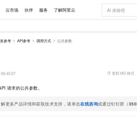
云市场
伙伴
服务
了解阿里云
AI 特惠
数据与 API
成为产品伙伴
企业增值服务
最佳实践
价格计算器
AI 场景体
基础软件
产品伙伴合
阿里云认证
市场活动
配置报价
大模型
发参考
API参考
调用方式
公共参数
自助选配和估算价格
新方式
域名与网站
睿译宝，AI翻译排版一步到位
智启 AI 普惠权益
产品生态集成认证中心
企业支持计划
云上春晚
千问官方 MaaS 平台，为开发者和 Agent 而生，新用户赠送 1 亿 + tokens 额度
云服务器 EC
Qwen Aud
AI Coding
阿里云Maa
2026 阿里云
为企业打
数据集
Windows
大模型认证
模型
NEW
NEW
交付可用成果
值低价云产品抢先购
提供智能易用的域名与建站服务
上传文档即自动完成翻译和格式还原
至高享 1亿+免费 tokens，加速 Al 应用落地
安全可靠、弹
智能编程，一键
产品生态伙伴
专家技术服务
云上奥运之旅
弹性计算合作
阿里云中企出
手机三要素
宝塔 Linux
全部认证
价格优势
有专属领域专家
对象存储 OSS
GLM-5.2：长任务时代开源旗舰模型
阿里云 OPC 创新助力计划
云数据库 RD
即刻拥有 DeepS
AI 电商营销
产品生态伙伴工作台
企业增值服务台
云栖战略参考
云存储合作计
云栖大会
身份实名认证
CentOS
训练营
推动算力普惠，释放技术红利
的大模型服务
最高返9万
多领域专家智能体,一键组建 AI 虚拟交付团队
至高百万元 Token 补贴，加速一人公司成长
稳定、安全、高性价比、高性能的云存储服务
真正可用的 1M 上下文,一次完成代码全链路开发
轻松解锁专属 Dee
从图文生成到
复制 MD 格式
 06:45:07
云上的中国
数据库合作计
活动全景
短信
Docker
图片和
站式影视创作平台
人工智能平台 PAI
Hermes Agent，打造自进化智能体
Token Plan 模型订阅计划
Qoder
5 分钟轻松部署
AI 广告创作
企业成长
大模型
NEW
信息公告
API
请求的公共参数。
看见新力量
云网络合作计
OCR 文字识别
JAVA
级电脑
证享300元代金券
可视化编排打通从文字构思到成片全链路闭环
一站式AI开发、训练和推理服务
自主进化，持久记忆，越用越聪明
Qwen3.8-Max 首发尝鲜，限时加量 10 倍，夜间低至2折
面向真实软件
图文、视频一
Kimi-K3
HappyHors
NEW
魔搭 Mode
loud
服务实践
官网公告
Kimi 最新旗舰模型，长程编程与推理利器
让文字生成流
金融模力时刻
Salesforce O
版
发票查验
全能环境
了解更多产品详情和获取技术支持，请单击
在线咨询
或通过钉钉群（
350
Qoder CN
Claude Code + GStack 打造工程团队
千问办公，限时限量积分加倍
云原生数据库 P
低代码高效构
AI 建站
NEW
作计划
计划
创新中心
魔搭 ModelSc
健康状态
让AI从“聊天伙伴”进化为能干活的“数字员工”
覆盖公网/内网、递归/权威、移动APP等全场景解析服务
安装技能 GStack，拥有专属 AI 工程团队
你的AI工作搭子，覆盖日常办公高频场景
基于千问大模型等，支持代码智能生成、研发智能问答
0 代码专业建
客户案例
天气预报查询
操作系统
Deepseek-v4-pro
HappyHors
态合作计划
态智能体模型
旗舰 MoE 大模型，百万上下文与顶尖推理能力
图生视频，流
Compute
同享
容器服务 Kubernetes 版 ACK
万小智 AI 建站低至 15元/月
云防火墙
AI 短剧/漫剧
快递物流查询
WordPress
成为服务伙
高校合作
式云数据仓库
点，立即开启云上创新
提供一站式管理容器应用的 K8s 服务
送.CN域名，送备案服务码
云原生的云上
AI助力短剧
GLM-5.2
Wan2.7-T
Ubuntu