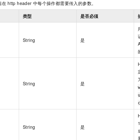
服务生态伙伴
视觉 Coding、空间感知、多模态思考等全面升级
1M上下文，专为长程任务能力而生
云工开物
指在
http header
中每个操作都需要传入的参数。
企业应用
Night Plan 支持 Qwen 3.8-Max
AI 办公
NEW
Red Hat
30+ 款产品免费体验
夜间 5 折，Qwen/Meoo/TokenPlan 客户专享
AI智能应用
科研合作
类型
是否必须
ERP
堂（旗舰版）
SUSE
智能客服
AI 应用构建
大模型原生
CRM
2个月
自动承接线索
建站小程序
String
是
Qoder
大模型服务平台百炼-应用模版
OA 办公系统
HOT
NEW
面向真实软件
个人版上线、团队版降价；千问3.8-Max首发发尝鲜
丰富多元化的应用模版和解决方案
力提升
财税管理
模板建站
万有无界
大模型服务平台百炼-智能体
400电话
定制建站
的模型效果
灵活可视化地构建企业级 Agent
方案
广告营销
模板小程序
秒悟
人工智能平台 PAI
String
是
定制小程序
云端极速 AI 
新一代 AI 视频生成模型，深度适配广告营销等场景
AI Native 的算法工程平台，一站式完成建模、训练、推理服务部署
APP 开发
建站系统
AI 应用
10分钟微调：让0.6B模型媲美235B模型
多模态数据信
String
是
依托云原生高可用架构,实现Dify私有化部署
用1%尺寸在特定领域达到大模型90%以上效果