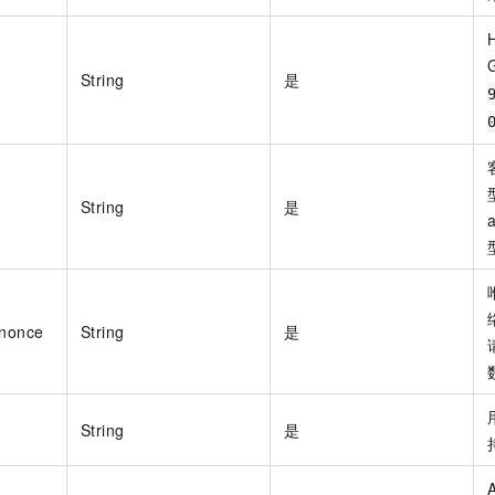
一个 AI 助手
即刻拥有 DeepSeek-R1 满血版
超强辅助，Bol
在企业官网、通讯软件中为客户提供 AI 客服
多种方案随心选，轻松解锁专属 DeepSeek
String
是
String
是
-nonce
String
是
String
是