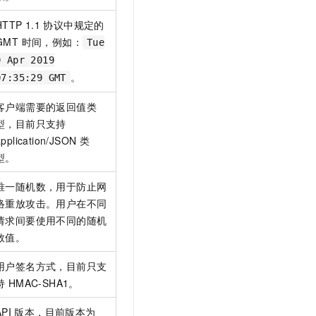
t.diy 一步搞定创意建站
构建大模型应用的安全防护体系
通过自然语言交互简化开发流程,全栈开发支持
通过阿里云安全产品对 AI 应用进行安全防护
HTTP 1.1
协议中规定的
GMT 时间，例如：
Tue
9 Apr 2019
。
07:35:29 GMT
客户端需要的返回值类
型，目前只支持
application/JSON
类
型。
唯一随机数，用于防止网
络重放攻击。用户在不同
请求间要使用不同的随机
数值。
用户签名方式，目前只支
持 HMAC-SHA1。
API
版本，目前版本为