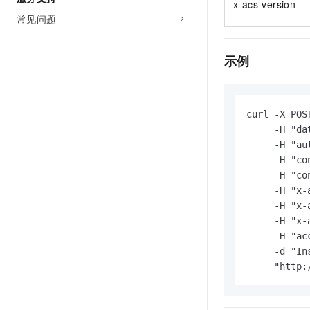
x-acs-version
常见问题
示例
curl -X POST
     -H "da
     -H "au
     -H "co
     -H "co
     -H "x-
     -H "x-
     -H "x-
     -H "ac
     -d "In
     "http: