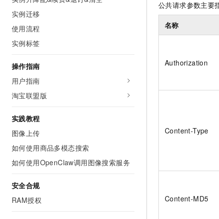
公共请求参数主要
AI 产品 免费试用
网络
安全
云开发大赛
实例迁移
Tableau 订阅
1亿+ 大模型 tokens 和 
名称
使用流程
可观测
入门学习赛
中间件
AI空中课堂在线直播课
140+云产品 免费试用
大模型服务
实例标签
上云与迁云
产品新客免费试用，最长1
数据库
生态解决方案
Authorization
千问AI平台-Token Plan
操作指南
企业出海
大模型ACA认证体验
大数据计算
助力企业全员 AI 认知与能
用户指南
行业生态解决方案
政企业务
媒体服务
千问AI平台-模型体验
淘宝联盟版
开发者生态解决方案
在线体验全尺寸、多种模态
企业服务与云通信
AI 开发和 AI 应用解决
实践教程
Happy 系列大模型
域名与网站
Content-Type
图像上传
如何使用商品多模态搜索
终端用户计算
如何使用OpenClaw调用图像搜索服务
Serverless
大模型解决方案
安全合规
开发工具
快速部署 Dify，高效搭建 
Content-MD5
RAM授权
迁移与运维管理