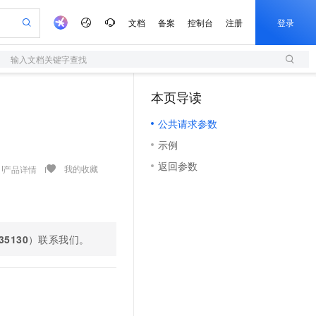
文档
备案
控制台
注册
登录
输入文档关键字查找
验
作计划
器
AI 活动
专业服务
服务伙伴合作计划
开发者社区
加入我们
服务平台百炼
阿里云 OPC 创新助力计划
本页导读
（1）
一站式生成采购清单，支持单品或批量购买
S
io：打造专属 AI 语音助手
S产品伙伴计划（繁花）
峰会
造的大模型服务与应用开发平台
轻量应用服务器
一句话生成原生可编辑精美 PPT 文稿
AI 生产力先锋
Al MaaS 服务伙伴赋能合作
域名
博文
Careers
至高可申请百万元
公共请求参数
性可伸缩的云计算服务
开启高性价比 AI 编程新体验
Qwen-Audio-3.0-Realtime 端到端实时语音角色扮演
输入一句话想法, 轻松生成专业的 PPT
先锋实践拓展 AI 生产力的边界
快速构建应用程序和网站，即刻迈出上云第一步
Token 补贴，五大权
计划
海大会
伙伴信用分合作计划
商标
问答
社会招聘
示例
益加速 OPC 成功
S
eek-V4-Pro
数字证书管理服务（原SSL证书）
一键部署幻兽帕鲁游戏服务器
飞天发布时刻
HOT
划
备案
电子书
校园招聘
返回参数
pSeek-V4-Pro
视频创作，一键激活电商全链路生产力
全托管，含MySQL、PostgreSQL、SQL Server、MariaDB多引擎
实现全站HTTPS，呈现可信的WEB访问
一键购买专属联机服务器，轻松开启游戏
所见，即是所愿
我的收藏
产品详情
更多支持
划
公司注册
镜像站
视频生成
语音识别与合成
专属 QwenPaw
短信服务
漫剧工坊：一站式动画创作平台
AI 实训营
HOT
合作伙伴培训与认证
划
上云迁移
的智能体编程平台
站生成，高效打造优质广告素材
从聊天伙伴进化为能主动干活的本地数字员工
快速生产连贯的高质量长漫剧
从基础到进阶，Agent 创客手把手教你
国内短信简单易用，安全可靠，秒级触达，全球覆盖200+国家和地区。
e-1.1-T2V
Qwen3-TTS-Flash
lScope
我要反馈
查询合作伙伴
畅细腻的高质量视频
离线语音合成大模型，多语言方言自适应，低延迟高稳定
n Alibaba Cloud ISV 合作
代维服务
35130
）联系我们。
olarDB
建企业门户网站
大数据开发治理平台 DataWorks
10 分钟搭建微信、支付宝小程序
创新加速
ope
登录合作伙伴管理后台
我要建议
站，无忧落地极速上线
以可视化方式快速构建移动和 PC 门户网站
100%兼容MySQL、PostgreSQL，兼容Oracle，支持集中和分布式
高效部署网站，快速应用到小程序
Data Agent 驱动的一站式 Data+AI 开发治理平台
e-1.1-I2V
Cosyvoice-V3-Flash
安全
畅自然，细节丰富
高表现力语音合成大模型，语音克隆听感自然
我要投诉
上云场景组合购
伴
边界网络安全防护产品
漫剧创作，剧本、分镜、视频高效生成
覆盖90%+业务场景，专享组合折扣价
2V
VPN
Fun-ASR