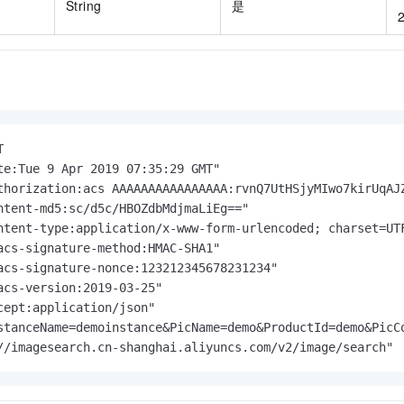
String
是


te:Tue 9 Apr 2019 07:35:29 GMT"

thorization:acs AAAAAAAAAAAAAAAA:rvnQ7UtHSjyMIwo7kirUqAJZ
ntent-md5:sc/d5c/HBOZdbMdjmaLiEg=="

ntent-type:application/x-www-form-urlencoded; charset=UTF
acs-signature-method:HMAC-SHA1"

acs-signature-nonce:123212345678231234"

acs-version:2019-03-25"

cept:application/json"

stanceName=demoinstance&PicName=demo&ProductId=demo&PicCo
//imagesearch.cn-shanghai.aliyuncs.com/v2/image/search"