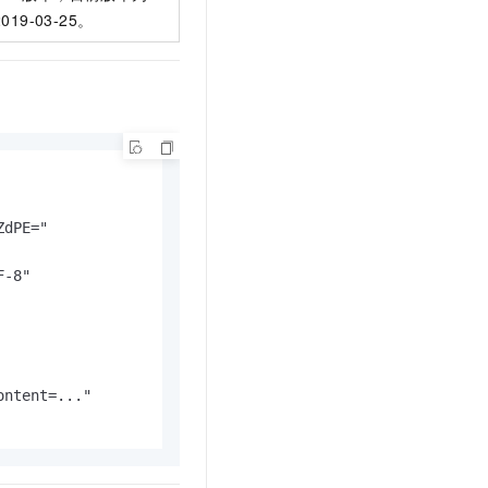
2019-03-25。
dPE="

-8"

ntent=..."
