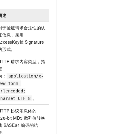
文戏情感细腻自然，动作戏激烈拳拳到肉，实现更强表演能力
支持中英文自由切换，具备更强的噪声鲁棒性
云聚AI 严选权益
SSL 证书
，一键激活高效办公新体验
精选AI产品，从模型到应用全链提效
描述
堡垒机
AI 用量加速计划
应用
用于验证请求合法性的认
防火墙
、识别商机，让客服更高效、服务更出色。
新老同享，达量后返
证信息，采用
千问办公
主机安全
NEW
AccessKeyId:Signature
的智能体编程平台
一站式AI生产力平台
的形式。
AI 应用及服务市场
伶鹊
HTTP
请求内容类型，指
企业级人与Agent协作平台，接入和调度多个数字员工
智能客服平台，对话机器人、对话分析、智能外呼
AI 应用
定
大模型服务平台百炼 - 全妙
为：
application/x-
大模型
应用创作平台
多模态内容创作工具，已接入 DeepSeek
www-form-
自然语言处理
urlencoded;
。
charset=UTF-8
数据标注
HTTP
协议消息体的
机器学习
128-bit MD5
散列值转换
息提取
与 AI 智能体进行实时音视频通话
成
BASE64
编码的结
从文本、图片、视频中提取结构化的属性信息
构建支持视频理解的 AI 音视频实时通话应用
果。