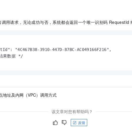
口调用请求，无论成功与否，系统都会返回一个唯一识别码
RequestId
tId": "4C467B38-3910-447D-87BC-AC049166F216",

结果数据 */

点地址及内网（VPC）调用方式
该文章对您有帮助吗？
反馈