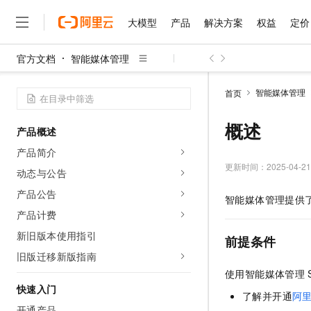
大模型
产品
解决方案
权益
定价
官方文档
智能媒体管理
大模型
产品
解决方案
权益
定价
云市场
伙伴
服务
了解阿里云
精选产品
精选解决方案
普惠上云
产品定价
精选商城
成为销售伙伴
售前咨询
为什么选择阿里云
千问AI平台
智能媒体管理
首页
了解云产品的定价详情
大模型服务平台百炼
千问办公，解锁你的工作
普惠上云 官方力荐
分销伙伴
在线服务
网站建设
什么是云计算
大
大模型服务与应用平台
企业级Agent产品，直接
云服务器38元/年起，超
概述
产品概述
咨询伙伴
多端小程序
技术领先
云上成本管理
售后服务
千问大模型
Agency Agents：拥
官方推荐返现计划
大模型
产品简介
大模型
精选产品
精选解决方案
Salesforce 国际版订阅
稳定可靠
管理和优化成本
多元化、高性能、安全可靠
推荐新用户得奖励，单订单
更新时间：
2025-04-21
销售伙伴合作计划
动态与公告
自助服务
友盟天域
安全合规
人工智能与机器学习
AI
文本生成
无影云电脑
HappyHorse 打造一
云工开物
产品公告
智能媒体管理提供
无影生态合作计划
在线服务
观测云
分析师报告
随时随地安全接入的云上超
高校专属算力普惠，学生认
计算
互联网应用开发
产品计费
Qwen3.8-Max
HOT
Salesforce On Alibaba C
工单服务
智能体时代全能旗舰模型
Tuya 物联网平台阿里云
研究报告与白皮书
新旧版本使用指引
云解析DNS
快速拥有专属 OpenClaw
Consulting Partner 合
前提条件
大数据
容器
免费试用
短信专区
旧版迁移新版指南
蓝凌 OA
Qwen3.7-Plus
AI 大模型销售与服务生
现代化应用
存储
天池大赛
使用智能媒体管理
能看、能想、能动手的多模
云原生大数据计算服务 Max
解决方案免费试用 新老
电子合同
快速入门
面向分析的企业级SaaS模
最高领取价值200元试用
安全
了解并开通
阿
网络与CDN
AI 算法大赛
Qwen3-VL-Plus
畅捷通
开通产品