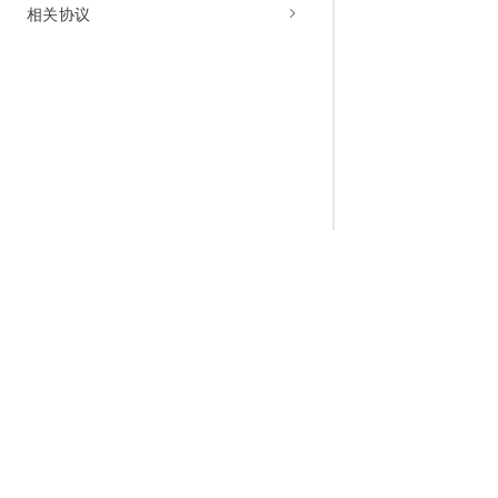
相关协议
为什么选择阿里云
大模型
产品和定
什么是云计算
千问大模型
全部产品
全球基础设施
大模型服务
免费试用