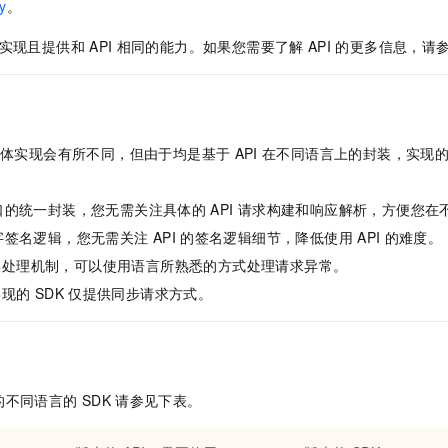
服务生态伙伴
y
。
视觉 Coding、空间感知、多模态思考等全面升级
1M上下文，专为长程任务能力而生
云工开物
企业应用
Night Plan 支持 Qwen 3.8-Max
AI 办公
NEW
Red Hat
30+ 款产品免费体验
夜间 5 折，Qwen/Meoo/TokenPlan 客户专享
AI智能应用
科研合作
实现且提供和
API
相同的能力。如果您需要了解
API
的更多信息，请
ERP
堂（旗舰版）
SUSE
智能客服
AI 应用构建
大模型原生
CRM
2个月
自动承接线索
建站小程序
Qoder
大模型服务平台百炼-应用模版
OA 办公系统
HOT
NEW
面向真实软件
个人版上线、团队版降价；千问3.8-Max首发发尝鲜
丰富多元化的应用模版和解决方案
体实现会有所不同，但由于均是基于
API
在不同语言上的封装，实现
力提升
财税管理
模板建站
万有无界
大模型服务平台百炼-智能体
400电话
定制建站
口的统一封装，您无需关注具体的
API
请求构建和响应解析，方便您在
的模型效果
灵活可视化地构建企业级 Agent
字签名逻辑，您无需关注
API
的签名逻辑细节，降低使用
API
的难度。
方案
广告营销
模板小程序
秒悟
人工智能平台 PAI
误处理机制，可以使用语言所熟悉的方式处理请求异常。
定制小程序
云端极速 AI 
新一代 AI 视频生成模型，深度适配广告营销等场景
AI Native 的算法工程平台，一站式完成建模、训练、推理服务部署
实现的
SDK
仅提供同步请求方式。
APP 开发
建站系统
AI 应用
10分钟微调：让0.6B模型媲美235B模型
多模态数据信
的不同语言的
SDK
请参见下表。
依托云原生高可用架构,实现Dify私有化部署
用1%尺寸在特定领域达到大模型90%以上效果