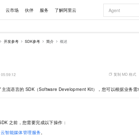
云市场
伙伴
服务
了解阿里云
AI 特惠
数据与 API
成为产品伙伴
企业增值服务
最佳实践
价格计算器
AI 场景体
基础软件
产品伙伴合
阿里云认证
市场活动
配置报价
大模型
开发参考
SDK参考
简介
概述
自助选配和估算价格
新方式
域名与网站
睿译宝，AI翻译排版一步到位
智启 AI 普惠权益
产品生态集成认证中心
企业支持计划
云上春晚
千问官方 MaaS 平台，为开发者和 Agent 而生，新用户赠送 1 亿 + tokens 额度
云服务器 EC
Qwen Aud
AI Coding
阿里云Maa
2026 阿里云
为企业打
数据集
Windows
大模型认证
模型
NEW
NEW
交付可用成果
值低价云产品抢先购
提供智能易用的域名与建站服务
上传文档即自动完成翻译和格式还原
至高享 1亿+免费 tokens，加速 Al 应用落地
安全可靠、弹
智能编程，一键
产品生态伙伴
专家技术服务
云上奥运之旅
弹性计算合作
阿里云中企出
手机三要素
宝塔 Linux
全部认证
价格优势
有专属领域专家
对象存储 OSS
GLM-5.2：长任务时代开源旗舰模型
阿里云 OPC 创新助力计划
云数据库 RD
即刻拥有 DeepS
AI 电商营销
产品生态伙伴工作台
企业增值服务台
云栖战略参考
云存储合作计
云栖大会
身份实名认证
CentOS
训练营
推动算力普惠，释放技术红利
的大模型服务
最高返9万
多领域专家智能体,一键组建 AI 虚拟交付团队
至高百万元 Token 补贴，加速一人公司成长
稳定、安全、高性价比、高性能的云存储服务
真正可用的 1M 上下文,一次完成代码全链路开发
轻松解锁专属 Dee
从图文生成到
复制 MD 格式
 05:59:12
云上的中国
数据库合作计
活动全景
短信
Docker
图片和
站式影视创作平台
人工智能平台 PAI
Hermes Agent，打造自进化智能体
Token Plan 模型订阅计划
Qoder
5 分钟轻松部署
AI 广告创作
企业成长
大模型
NEW
信息公告
了主流语言的
SDK（Software Development Kit），您可以根据
看见新力量
云网络合作计
OCR 文字识别
JAVA
级电脑
证享300元代金券
可视化编排打通从文字构思到成片全链路闭环
一站式AI开发、训练和推理服务
自主进化，持久记忆，越用越聪明
Qwen3.8-Max 首发尝鲜，限时加量 10 倍，夜间低至2折
面向真实软件
图文、视频一
Kimi-K3
HappyHors
NEW
魔搭 Mode
loud
服务实践
官网公告
Kimi 最新旗舰模型，长程编程与推理利器
让文字生成流
金融模力时刻
Salesforce O
版
发票查验
全能环境
Qoder CN
Claude Code + GStack 打造工程团队
千问办公，限时限量积分加倍
云原生数据库 P
低代码高效构
AI 建站
NEW
作计划
计划
创新中心
魔搭 ModelSc
健康状态
让AI从“聊天伙伴”进化为能干活的“数字员工”
覆盖公网/内网、递归/权威、移动APP等全场景解析服务
安装技能 GStack，拥有专属 AI 工程团队
你的AI工作搭子，覆盖日常办公高频场景
基于千问大模型等，支持代码智能生成、研发智能问答
0 代码专业建
客户案例
天气预报查询
操作系统
Deepseek-v4-pro
HappyHors
态合作计划
SDK
之前，您需要完成以下操作：
态智能体模型
旗舰 MoE 大模型，百万上下文与顶尖推理能力
图生视频，流
Compute
同享
容器服务 Kubernetes 版 ACK
万小智 AI 建站低至 15元/月
云防火墙
AI 短剧/漫剧
快递物流查询
WordPress
成为服务伙
高校合作
式云数据仓库
点，立即开启云上创新
提供一站式管理容器应用的 K8s 服务
送.CN域名，送备案服务码
云原生的云上
AI助力短剧
里云智能媒体管理服务
。
GLM-5.2
Wan2.7-T
Ubuntu