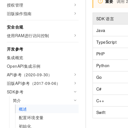
重要
调用
10 分钟在聊天系统中增加
授权管理
专有云
旧版操作指南
SDK
语言
安全合规
Java
使用RAM进行访问控制
TypeScript
开发参考
PHP
集成概览
Python
OpenAPI集成示例
API参考（2020-09-30）
Go
旧版API参考（2017-09-06）
C#
SDK参考
简介
C++
概述
Swift
配置环境变量
初始化