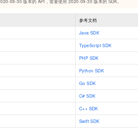
2020-09-30
版本的
API，需要使用
2020-09-30
版本的
SDK。
一个 AI 助手
即刻拥有 DeepSeek-R1 满血版
超强辅助，Bol
在企业官网、通讯软件中为客户提供 AI 客服
多种方案随心选，轻松解锁专属 DeepSeek
参考文档
Java SDK
TypeScript SDK
PHP SDK
Python SDK
Go SDK
C# SDK
C++ SDK
Swift SDK