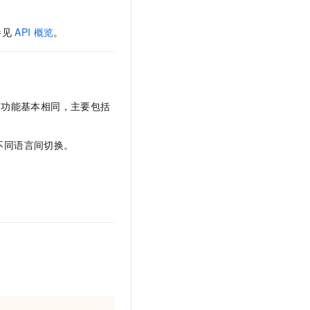
文戏情感细腻自然，动作戏激烈拳拳到肉，实现更强表演能力
支持中英文自由切换，具备更强的噪声鲁棒性
云聚AI 严选权益
SSL 证书
，一键激活高效办公新体验
精选AI产品，从模型到应用全链提效
参见
API
概览
。
堡垒机
AI 用量加速计划
应用
防火墙
、识别商机，让客服更高效、服务更出色。
新老同享，达量后返
千问办公
主机安全
NEW
的智能体编程平台
一站式AI生产力平台
的功能基本相同，主要包括
AI 应用及服务市场
伶鹊
不同语言间切换。
企业级人与Agent协作平台，接入和调度多个数字员工
智能客服平台，对话机器人、对话分析、智能外呼
AI 应用
大模型服务平台百炼 - 全妙
大模型
应用创作平台
多模态内容创作工具，已接入 DeepSeek
自然语言处理
数据标注
机器学习
息提取
与 AI 智能体进行实时音视频通话
从文本、图片、视频中提取结构化的属性信息
构建支持视频理解的 AI 音视频实时通话应用