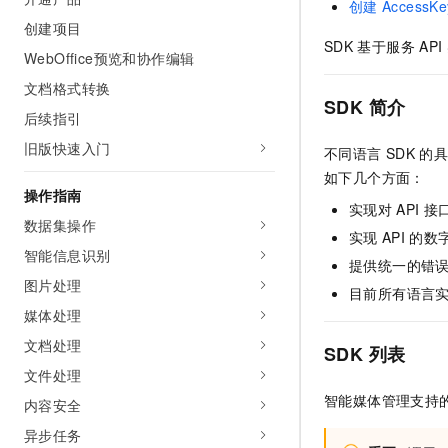
创建
AccessKe
AI 产品 免费试用
网络
安全
云开发大赛
创建项目
Tableau 订阅
1亿+ 大模型 tokens 和 
SDK
基于服务
API
WebOffice预览和协作编辑
可观测
入门学习赛
中间件
AI空中课堂在线直播课
140+云产品 免费试用
大模型服务
文档格式转换
上云与迁云
产品新客免费试用，最长1
数据库
SDK
简介
后续指引
生态解决方案
千问AI平台-Token Plan
企业出海
大模型ACA认证体验
大数据计算
旧版快速入门
不同语言
SDK
的具
助力企业全员 AI 认知与能
行业生态解决方案
如下几个方面：
政企业务
媒体服务
千问AI平台-模型体验
操作指南
开发者生态解决方案
实现对
API
接
在线体验全尺寸、多种模态
数据集操作
企业服务与云通信
实现
API
的数
AI 开发和 AI 应用解决
Happy 系列大模型
智能信息识别
提供统一的错
域名与网站
图片处理
目前所有语言
终端用户计算
媒体处理
文档处理
Serverless
SDK
列表
大模型解决方案
文件处理
开发工具
快速部署 Dify，高效搭建 
智能媒体管理支持
内容安全
迁移与运维管理
异步任务