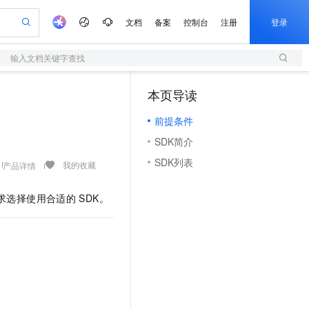
文档
备案
控制台
注册
登录
输入文档关键字查找
验
作计划
器
AI 活动
专业服务
服务伙伴合作计划
开发者社区
加入我们
服务平台百炼
阿里云 OPC 创新助力计划
本页导读
（1）
一站式生成采购清单，支持单品或批量购买
S
io：打造专属 AI 语音助手
S产品伙伴计划（繁花）
峰会
造的大模型服务与应用开发平台
轻量应用服务器
一句话生成原生可编辑精美 PPT 文稿
AI 生产力先锋
Al MaaS 服务伙伴赋能合作
域名
博文
Careers
至高可申请百万元
前提条件
性可伸缩的云计算服务
开启高性价比 AI 编程新体验
Qwen-Audio-3.0-Realtime 端到端实时语音角色扮演
输入一句话想法, 轻松生成专业的 PPT
先锋实践拓展 AI 生产力的边界
快速构建应用程序和网站，即刻迈出上云第一步
Token 补贴，五大权
计划
海大会
伙伴信用分合作计划
商标
问答
社会招聘
SDK简介
益加速 OPC 成功
S
eek-V4-Pro
数字证书管理服务（原SSL证书）
一键部署幻兽帕鲁游戏服务器
飞天发布时刻
HOT
划
备案
电子书
校园招聘
SDK列表
pSeek-V4-Pro
视频创作，一键激活电商全链路生产力
全托管，含MySQL、PostgreSQL、SQL Server、MariaDB多引擎
实现全站HTTPS，呈现可信的WEB访问
一键购买专属联机服务器，轻松开启游戏
所见，即是所愿
我的收藏
产品详情
更多支持
划
公司注册
镜像站
视频生成
语音识别与合成
专属 QwenPaw
短信服务
漫剧工坊：一站式动画创作平台
AI 实训营
HOT
业务需求选择使用合适的
SDK。
合作伙伴培训与认证
划
上云迁移
的智能体编程平台
站生成，高效打造优质广告素材
从聊天伙伴进化为能主动干活的本地数字员工
快速生产连贯的高质量长漫剧
从基础到进阶，Agent 创客手把手教你
国内短信简单易用，安全可靠，秒级触达，全球覆盖200+国家和地区。
e-1.1-T2V
Qwen3-TTS-Flash
lScope
我要反馈
查询合作伙伴
畅细腻的高质量视频
离线语音合成大模型，多语言方言自适应，低延迟高稳定
n Alibaba Cloud ISV 合作
代维服务
olarDB
建企业门户网站
大数据开发治理平台 DataWorks
10 分钟搭建微信、支付宝小程序
创新加速
ope
登录合作伙伴管理后台
我要建议
站，无忧落地极速上线
以可视化方式快速构建移动和 PC 门户网站
100%兼容MySQL、PostgreSQL，兼容Oracle，支持集中和分布式
高效部署网站，快速应用到小程序
Data Agent 驱动的一站式 Data+AI 开发治理平台
e-1.1-I2V
Cosyvoice-V3-Flash
安全
畅自然，细节丰富
高表现力语音合成大模型，语音克隆听感自然
我要投诉
上云场景组合购
伴
边界网络安全防护产品
漫剧创作，剧本、分镜、视频高效生成
覆盖90%+业务场景，专享组合折扣价
2V
VPN
Fun-ASR