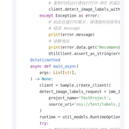
# 复制代码运行请自行打印 API 的返回值
            client.detect_image_labels_with_opt
except
 Exception 
as
 error:

# 此处仅做打印展示，请谨慎对待异常处理
# 错误 message
print
(error.message)

# 诊断地址
print
(error.data.get(
"Recommend"
))

    @staticmethod
async
def
main_async
(
        args: 
List
[
str
],

) -> 
None
:

        client = Sample.create_client()

        detect_image_labels_request = imm_20200
            project_name=
'TestProject'
,

            source_uri=
'oss://test/labels.jpg'
        )

        runtime = util_models.RuntimeOptions()

try
:
