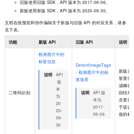
旧版使用旧版
SDK，API
版本为
2017-09-06。
新版使用新版
SDK，API
版本为
2020-09-30。
文档在线预览和协作编辑关于新版与旧版
API
的对应关系，请参
见下表。
功能
新版
API
旧版
API
说明
检测图片中的
标签信息
DetectImageTags
新版支
- 检测图片中的标
说明
API
签置信
签场景
版
滤阈值
本
二维码识别
说明
API
版
回结果
为
本为
含置信
20
2017-
于该设
20-
09-06
值的标
09-
30