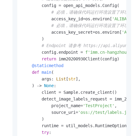
        config = open_api_models.Config(

# 必填，请确保代码运行环境设置了环境变量 ALIB
            access_key_id=os.environ[
'ALIBABA_
# 必填，请确保代码运行环境设置了环境变量 ALIBA
            access_key_secret=os.environ[
'ALIB
        )

# Endpoint 请参考 https://api.aliyun.com
        config.endpoint = 
f'imm.cn-hangzhou.al
return
    @staticmethod
def
main
(
        args: 
List
[
str
],

) -> 
None
:

        client = Sample.create_client()

        detect_image_labels_request = imm_20200
            project_name=
'TestProject'
,

            source_uri=
'oss://test/labels.jpg'
        )

        runtime = util_models.RuntimeOptions()

try
:
