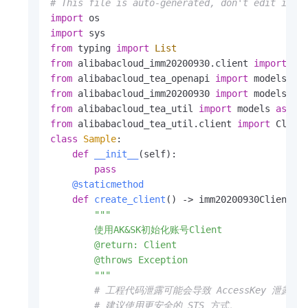
# This file is auto-generated, don't edit it. 
import
import
from
 typing 
import
List
from
 alibabacloud_imm20200930.client 
import
 Cl
from
 alibabacloud_tea_openapi 
import
 models 
as
from
 alibabacloud_imm20200930 
import
 models 
as
from
 alibabacloud_tea_util 
import
 models 
as
from
 alibabacloud_tea_util.client 
import
 Clien
class
Sample
:

def
__init__
(
self
):

pass
    @staticmethod
def
create_client
() -> imm20200930Client:

"""

        使用AK&SK初始化账号Client

        @return: Client

        @throws Exception

        """
# 工程代码泄露可能会导致 AccessKey 
# 建议使用更安全的 STS 方式。