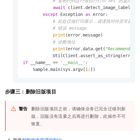
# 复制代码运行请自行打印 API 的返回值
await
 client.detect_image_labels_wi
except
 Exception 
as
 error:

# 此处仅做打印展示，请谨慎对待异常处理
# 错误 message
print
(error.message)

# 诊断地址
print
(error.data.get(
"Recommend"
))

if
 __name__ == 
'__main__'
:

    Sample.main(sys.argv[
1
:])
步骤三：删除旧版项目
警告
删除旧版项目之前，请确保业务已完全迁移到新
版，旧版没有流量之后再进行删除，此操作不可
恢复。
登录
智能媒体管理控制台
。