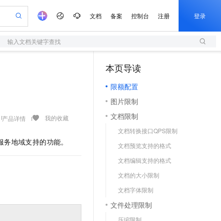
文档
备案
控制台
注册
登录
输入文档关键字查找
验
作计划
器
AI 活动
专业服务
服务伙伴合作计划
开发者社区
加入我们
服务平台百炼
阿里云 OPC 创新助力计划
本页导读
（1）
一站式生成采购清单，支持单品或批量购买
S
io：打造专属 AI 语音助手
S产品伙伴计划（繁花）
峰会
造的大模型服务与应用开发平台
轻量应用服务器
一句话生成原生可编辑精美 PPT 文稿
AI 生产力先锋
Al MaaS 服务伙伴赋能合作
域名
博文
Careers
至高可申请百万元
限额配置
性可伸缩的云计算服务
开启高性价比 AI 编程新体验
Qwen-Audio-3.0-Realtime 端到端实时语音角色扮演
输入一句话想法, 轻松生成专业的 PPT
先锋实践拓展 AI 生产力的边界
快速构建应用程序和网站，即刻迈出上云第一步
Token 补贴，五大权
计划
海大会
伙伴信用分合作计划
商标
问答
社会招聘
图片限制
益加速 OPC 成功
S
eek-V4-Pro
数字证书管理服务（原SSL证书）
一键部署幻兽帕鲁游戏服务器
飞天发布时刻
HOT
划
备案
电子书
校园招聘
文档限制
pSeek-V4-Pro
视频创作，一键激活电商全链路生产力
全托管，含MySQL、PostgreSQL、SQL Server、MariaDB多引擎
实现全站HTTPS，呈现可信的WEB访问
一键购买专属联机服务器，轻松开启游戏
所见，即是所愿
我的收藏
产品详情
更多支持
划
公司注册
镜像站
文档转换接口QPS限制
视频生成
语音识别与合成
专属 QwenPaw
短信服务
漫剧工坊：一站式动画创作平台
AI 实训营
HOT
和服务地域支持的功能。
合作伙伴培训与认证
文档预览支持的格式
划
上云迁移
的智能体编程平台
站生成，高效打造优质广告素材
从聊天伙伴进化为能主动干活的本地数字员工
快速生产连贯的高质量长漫剧
从基础到进阶，Agent 创客手把手教你
国内短信简单易用，安全可靠，秒级触达，全球覆盖200+国家和地区。
e-1.1-T2V
Qwen3-TTS-Flash
lScope
我要反馈
查询合作伙伴
文档编辑支持的格式
畅细腻的高质量视频
离线语音合成大模型，多语言方言自适应，低延迟高稳定
n Alibaba Cloud ISV 合作
代维服务
olarDB
建企业门户网站
大数据开发治理平台 DataWorks
10 分钟搭建微信、支付宝小程序
文档的大小限制
创新加速
ope
登录合作伙伴管理后台
我要建议
站，无忧落地极速上线
以可视化方式快速构建移动和 PC 门户网站
100%兼容MySQL、PostgreSQL，兼容Oracle，支持集中和分布式
高效部署网站，快速应用到小程序
Data Agent 驱动的一站式 Data+AI 开发治理平台
e-1.1-I2V
Cosyvoice-V3-Flash
文档字体限制
安全
畅自然，细节丰富
高表现力语音合成大模型，语音克隆听感自然
我要投诉
上云场景组合购
伴
文件处理限制
边界网络安全防护产品
漫剧创作，剧本、分镜、视频高效生成
覆盖90%+业务场景，专享组合折扣价
2V
VPN
Fun-ASR
压缩限制