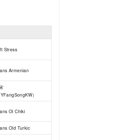
ft Stress
Sans Armenian
宋
YFangSongKW）
ans Ol Chiki
ans Old Turkic