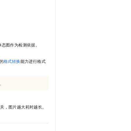
静态图作为检测依据。
的
格式转换
能力进行格式
。
有关，图片越大耗时越长。