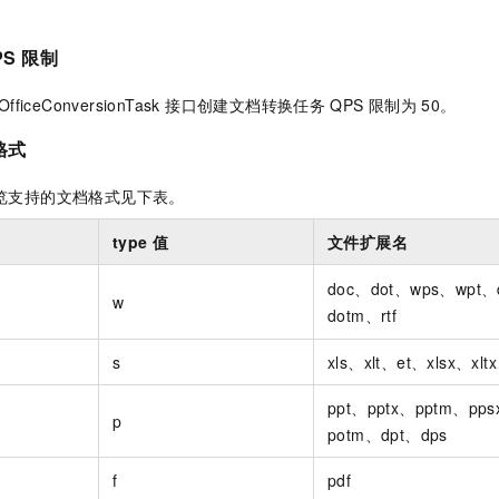
PS
限制
OfficeConversionTask 接口创建文档转换任务
QPS
限制为
50。
格式
览支持的文档格式见下表。
type
值
文件扩展名
doc、dot、wps、wpt、
w
dotm、rtf
s
xls、xlt、et、xlsx、xl
ppt、pptx、pptm、pp
p
potm、dpt、dps
f
pdf