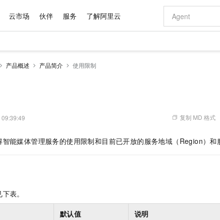
云市场
伙伴
服务
了解阿里云
AI 特惠
数据与 API
成为产品伙伴
企业增值服务
最佳实践
价格计算器
AI 场景体
基础软件
产品伙伴合
阿里云认证
市场活动
配置报价
大模型
产品概述
产品简介
使用限制
自助选配和估算价格
新方式
域名与网站
睿译宝，AI翻译排版一步到位
智启 AI 普惠权益
产品生态集成认证中心
企业支持计划
云上春晚
千问官方 MaaS 平台，为开发者和 Agent 而生，新用户赠送 1 亿 + tokens 额度
云服务器 EC
Qwen Aud
AI Coding
阿里云Maa
2026 阿里云
为企业打
数据集
Windows
大模型认证
模型
NEW
NEW
交付可用成果
值低价云产品抢先购
提供智能易用的域名与建站服务
上传文档即自动完成翻译和格式还原
至高享 1亿+免费 tokens，加速 Al 应用落地
安全可靠、弹
智能编程，一键
产品生态伙伴
专家技术服务
云上奥运之旅
弹性计算合作
阿里云中企出
手机三要素
宝塔 Linux
全部认证
价格优势
有专属领域专家
对象存储 OSS
GLM-5.2：长任务时代开源旗舰模型
阿里云 OPC 创新助力计划
云数据库 RD
即刻拥有 DeepS
AI 电商营销
产品生态伙伴工作台
企业增值服务台
云栖战略参考
云存储合作计
云栖大会
身份实名认证
CentOS
训练营
推动算力普惠，释放技术红利
的大模型服务
最高返9万
多领域专家智能体,一键组建 AI 虚拟交付团队
至高百万元 Token 补贴，加速一人公司成长
稳定、安全、高性价比、高性能的云存储服务
真正可用的 1M 上下文,一次完成代码全链路开发
轻松解锁专属 Dee
从图文生成到
复制 MD 格式
 09:39:49
云上的中国
数据库合作计
活动全景
短信
Docker
图片和
站式影视创作平台
人工智能平台 PAI
Hermes Agent，打造自进化智能体
Token Plan 模型订阅计划
Qoder
5 分钟轻松部署
AI 广告创作
企业成长
大模型
NEW
信息公告
智能媒体管理服务的使用限制和目前已开放的服务地域（Region）
看见新力量
云网络合作计
OCR 文字识别
JAVA
级电脑
证享300元代金券
可视化编排打通从文字构思到成片全链路闭环
一站式AI开发、训练和推理服务
自主进化，持久记忆，越用越聪明
Qwen3.8-Max 首发尝鲜，限时加量 10 倍，夜间低至2折
面向真实软件
图文、视频一
Kimi-K3
HappyHors
NEW
魔搭 Mode
loud
服务实践
官网公告
Kimi 最新旗舰模型，长程编程与推理利器
让文字生成流
金融模力时刻
Salesforce O
版
发票查验
全能环境
Qoder CN
Claude Code + GStack 打造工程团队
千问办公，限时限量积分加倍
云原生数据库 P
低代码高效构
AI 建站
NEW
作计划
计划
创新中心
魔搭 ModelSc
健康状态
让AI从“聊天伙伴”进化为能干活的“数字员工”
覆盖公网/内网、递归/权威、移动APP等全场景解析服务
安装技能 GStack，拥有专属 AI 工程团队
你的AI工作搭子，覆盖日常办公高频场景
基于千问大模型等，支持代码智能生成、研发智能问答
0 代码专业建
客户案例
天气预报查询
操作系统
Deepseek-v4-pro
HappyHors
态合作计划
见下表。
态智能体模型
旗舰 MoE 大模型，百万上下文与顶尖推理能力
图生视频，流
Compute
同享
容器服务 Kubernetes 版 ACK
万小智 AI 建站低至 15元/月
云防火墙
AI 短剧/漫剧
快递物流查询
WordPress
成为服务伙
高校合作
式云数据仓库
点，立即开启云上创新
提供一站式管理容器应用的 K8s 服务
送.CN域名，送备案服务码
云原生的云上
AI助力短剧
GLM-5.2
Wan2.7-T
默认值
说明
Ubuntu