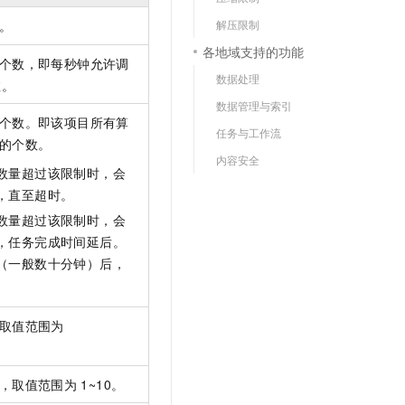
文戏情感细腻自然，动作戏激烈拳拳到肉，实现更强表演能力
支持中英文自由切换，具备更强的噪声鲁棒性
云聚AI 严选权益
SSL 证书
解压限制
。
，一键激活高效办公新体验
精选AI产品，从模型到应用全链提效
各地域支持的功能
堡垒机
个数，即每秒钟允许调
AI 用量加速计划
应用
数据处理
防火墙
数。
、识别商机，让客服更高效、服务更出色。
新老同享，达量后返
数据管理与索引
千问办公
主机安全
NEW
个数。即该项目所有算
任务与工作流
的智能体编程平台
一站式AI生产力平台
的个数。
内容安全
AI 应用及服务市场
伶鹊
数量超过该限制时，会
企业级人与Agent协作平台，接入和调度多个数字员工
智能客服平台，对话机器人、对话分析、智能外呼
，直至超时。
AI 应用
数量超过该限制时，会
大模型服务平台百炼 - 全妙
大模型
，任务完成时间延后。
应用创作平台
多模态内容创作工具，已接入 DeepSeek
（一般数十分钟）后，
自然语言处理
数据标注
取值范围为
机器学习
息提取
与 AI 智能体进行实时音视频通话
从文本、图片、视频中提取结构化的属性信息
构建支持视频理解的 AI 音视频实时通话应用
，取值范围为
1~10。