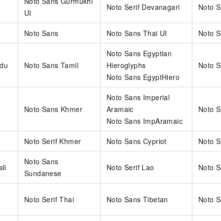
Noto Sans Gurmukhi
Noto Serif Devanagari
Noto S
UI
Noto Sans
Noto Sans Thai UI
Noto S
Noto Sans Egyptian
rdu
Noto Sans Tamil
Hieroglyphs
Noto S
Noto Sans EgyptHiero
Noto Sans Imperial
d
Noto Sans Khmer
Aramaic
Noto S
Noto Sans ImpAramaic
Noto Serif Khmer
Noto Sans Cypriot
Noto 
Noto Sans
li
Noto Serif Lao
Noto S
Sundanese
Noto Serif Thai
Noto Sans Tibetan
Noto 