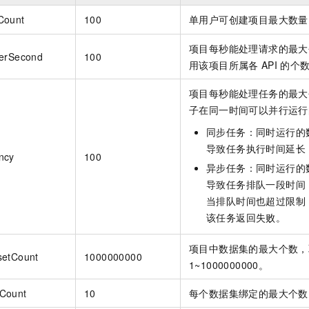
服务生态伙伴
视觉 Coding、空间感知、多模态思考等全面升级
1M上下文，专为长程任务能力而生
云工开物
企业应用
Night Plan 支持 Qwen 3.8-Max
AI 办公
NEW
Count
100
单用户可创建项目最大数量
Red Hat
30+ 款产品免费体验
夜间 5 折，Qwen/Meoo/TokenPlan 客户专享
AI智能应用
科研合作
ERP
堂（旗舰版）
SUSE
项目每秒能处理请求的最大
智能客服
PerSecond
100
AI 应用构建
大模型原生
CRM
用该项目所属各
API
的个
2个月
自动承接线索
建站小程序
Qoder
大模型服务平台百炼-应用模版
OA 办公系统
HOT
NEW
项目每秒能处理任务的最大
面向真实软件
个人版上线、团队版降价；千问3.8-Max首发发尝鲜
丰富多元化的应用模版和解决方案
子在同一时间可以并行运行
力提升
财税管理
模板建站
万有无界
同步任务：同时运行的
大模型服务平台百炼-智能体
400电话
定制建站
的模型效果
灵活可视化地构建企业级 Agent
导致任务执行时间延长
ncy
100
方案
广告营销
模板小程序
异步任务：同时运行的
秒悟
人工智能平台 PAI
导致任务排队一段时间
定制小程序
云端极速 AI 
新一代 AI 视频生成模型，深度适配广告营销等场景
AI Native 的算法工程平台，一站式完成建模、训练、推理服务部署
当排队时间也超过限制
APP 开发
该任务返回失败。
建站系统
项目中数据集的最大个数，
setCount
1000000000
1~1000000000。
AI 应用
10分钟微调：让0.6B模型媲美235B模型
多模态数据信
依托云原生高可用架构,实现Dify私有化部署
用1%尺寸在特定领域达到大模型90%以上效果
Count
10
每个数据集绑定的最大个数