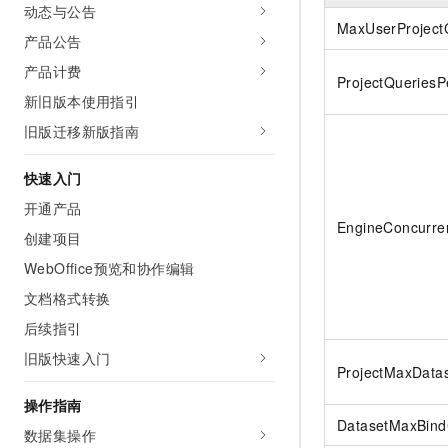
动态与公告
AI 产品 免费试用
网络
安全
云开发大赛
MaxUserProject
Tableau 订阅
1亿+ 大模型 tokens 和 
产品公告
可观测
入门学习赛
中间件
AI空中课堂在线直播课
产品计费
140+云产品 免费试用
ProjectQueries
大模型服务
上云与迁云
新旧版本使用指引
产品新客免费试用，最长1
数据库
生态解决方案
千问AI平台-Token Plan
旧版迁移新版指南
企业出海
大模型ACA认证体验
大数据计算
助力企业全员 AI 认知与能
行业生态解决方案
快速入门
政企业务
媒体服务
千问AI平台-模型体验
开发者生态解决方案
开通产品
在线体验全尺寸、多种模态
企业服务与云通信
EngineConcurre
创建项目
AI 开发和 AI 应用解决
Happy 系列大模型
域名与网站
WebOffice预览和协作编辑
文档格式转换
终端用户计算
后续指引
Serverless
大模型解决方案
旧版快速入门
ProjectMaxData
开发工具
快速部署 Dify，高效搭建 
操作指南
DatasetMaxBind
迁移与运维管理
数据集操作