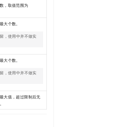
t.diy 一步搞定创意建站
构建大模型应用的安全防护体系
数，取值范围为
通过自然语言交互简化开发流程,全栈开发支持
通过阿里云安全产品对 AI 应用进行安全防护
最大个数。
留，使用中并不做实
最大个数。
留，使用中并不做实
最大值，超过限制后无
。