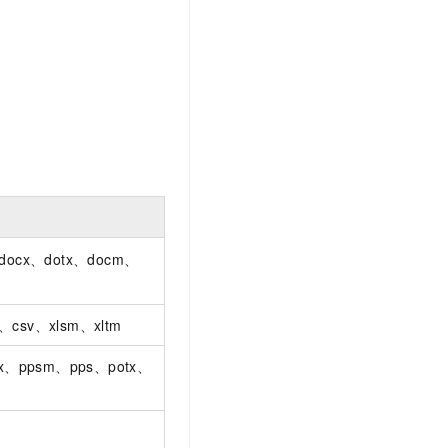
docx、dotx、docm、
tx、csv、xlsm、xltm
sx、ppsm、pps、potx、