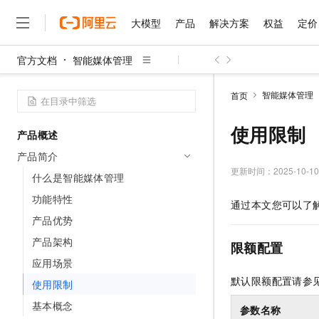
大模型
产品
解决方案
权益
定价
官方文档
智能媒体管理
大模型
产品
解决方案
权益
定价
云市场
伙伴
服务
了解阿里云
精选产品
精选解决方案
普惠上云
产品定价
精选商城
成为销售伙伴
售前咨询
为什么选择阿里云
千问AI平台
智能媒体管理
首页
了解云产品的定价详情
大模型服务平台百炼
千问办公，解锁你的工作
普惠上云 官方力荐
分销伙伴
在线服务
网站建设
什么是云计算
大
大模型服务与应用平台
企业级Agent产品，直接
云服务器38元/年起，超
使用限制
产品概述
咨询伙伴
多端小程序
技术领先
云上成本管理
售后服务
千问大模型
Agency Agents：拥
官方推荐返现计划
大模型
产品简介
大模型
精选产品
精选解决方案
Salesforce 国际版订阅
稳定可靠
管理和优化成本
多元化、高性能、安全可靠
推荐新用户得奖励，单订单
更新时间：
2025-10-10
销售伙伴合作计划
什么是智能媒体管理
自助服务
友盟天域
安全合规
人工智能与机器学习
AI
文本生成
无影云电脑
HappyHorse 打造一
云工开物
功能特性
通过本文您可以了解
无影生态合作计划
在线服务
观测云
分析师报告
随时随地安全接入的云上超
高校专属算力普惠，学生认
计算
互联网应用开发
产品优势
Qwen3.8-Max
HOT
Salesforce On Alibaba C
工单服务
智能体时代全能旗舰模型
Tuya 物联网平台阿里云
研究报告与白皮书
产品架构
云解析DNS
快速拥有专属 OpenClaw
Consulting Partner 合
限额配置
大数据
容器
免费试用
短信专区
应用场景
蓝凌 OA
Qwen3.7-Plus
AI 大模型销售与服务生
现代化应用
存储
天池大赛
默认限额配置请参
能看、能想、能动手的多模
使用限制
云原生大数据计算服务 Max
解决方案免费试用 新老
电子合同
面向分析的企业级SaaS模
最高领取价值200元试用
安全
基本概念
网络与CDN
AI 算法大赛
Qwen3-VL-Plus
参数名称
畅捷通