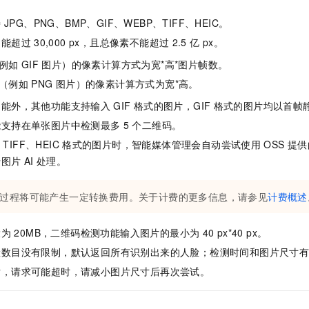
持
JPG、PNG、BMP、GIF、WEBP、TIFF、HEIC。
不能超过
30,000 px，且总像素不能超过
2.5
亿 px。
例如
GIF
图片）的像素计算方式为宽*高*图片帧数。
（例如
PNG
图片）的像素计算方式为宽*高。
功能外，其他功能支持输入
GIF
格式的图片，GIF
格式的图片均以首帧
能支持在单张图片中检测最多
5
个二维码。
TIFF、HEIC
格式的图片时，智能媒体管理会自动尝试使用
OSS
提供
行图片
AI
处理。
过程将可能产生一定转换费用。关于计费的更多信息，请参见
计费概述
大为
20MB，二维码检测功能输入图片的最小为
40 px*40 px。
脸数目没有限制，默认返回所有识别出来的人脸；检测时间和图片尺寸
片，请求可能超时，请减小图片尺寸后再次尝试。