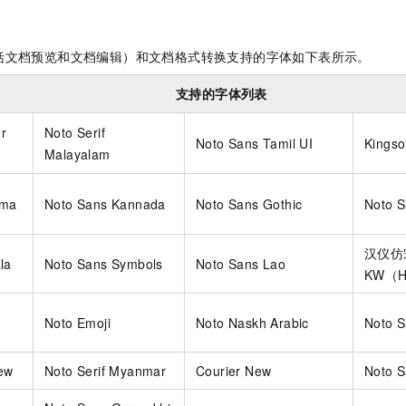
括文档预览和文档编辑）和
文档格式转换
支持的字体如下表所示。
支持的字体列表
r
Noto Serif
Noto Sans Tamil UI
Kingso
Malayalam
kma
Noto Sans Kannada
Noto Sans Gothic
Noto 
汉仪仿
la
Noto Sans Symbols
Noto Sans Lao
KW（H
Noto Emoji
Noto Naskh Arabic
Noto S
ew
Noto Serif Myanmar
Courier New
Noto S