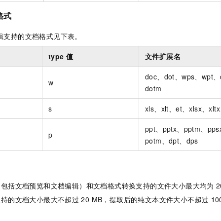
格式
辑支持的文档格式见下表。
type
值
文件扩展名
doc、dot、wps、wpt、
w
dotm
s
xls、xlt、et、xlsx、xlt
ppt、pptx、pptm、pp
p
potm、dpt、dps
（包括文档预览和文档编辑）和
文档格式转换
支持的文件大小最大均为
支持的文档大小最大不超过
20 MB，提取后的纯文本文件大小不超过
10