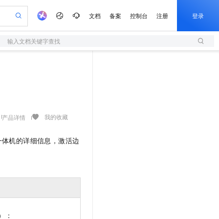
文档
备案
控制台
注册
登录
输入文档关键字查找
验
作计划
器
AI 活动
专业服务
服务伙伴合作计划
开发者社区
加入我们
服务平台百炼
阿里云 OPC 创新助力计划
一站式生成采购清单，支持单品或批量购买
S
可编辑精美 PPT 文稿
S产品伙伴计划（繁花）
峰会
造的大模型服务与应用开发平台
轻量应用服务器
Agency Agents：拥有专属领域专家
AI 生产力先锋
Al MaaS 服务伙伴赋能合作
域名
博文
Careers
至高可申请百万元
性可伸缩的云计算服务
 轻松生成专业的 PPT
开启高性价比 AI 编程新体验
先锋实践拓展 AI 生产力的边界
快速构建应用程序和网站，即刻迈出上云第一步
多领域专家智能体,一键组建 AI 虚拟交付团队
Token 补贴，五大权
计划
海大会
伙伴信用分合作计划
商标
问答
社会招聘
益加速 OPC 成功
S
帕鲁游戏服务器
数字证书管理服务（原SSL证书）
HappyHorse 打造一站式影视创作平台
飞天发布时刻
HOT
划
备案
电子书
校园招聘
联机服务器，轻松开启游戏
视频创作，一键激活电商全链路生产力
全托管，含MySQL、PostgreSQL、SQL Server、MariaDB多引擎
实现全站HTTPS，呈现可信的WEB访问
所见，即是所愿
可视化编排打通从文字构思到成片全链路闭环
我的收藏
产品详情
更多支持
划
公司注册
镜像站
视频生成
语音识别与合成
 智能体与工作流应用
短信服务
漫剧工坊：一站式动画创作平台
AI 实训营
一体机的详细信息，激活边
合作伙伴培训与认证
划
上云迁移
的智能体编程平台
站生成，高效打造优质广告素材
通过阿里云百炼高效搭建AI应用,助力高效开发
快速生产连贯的高质量长漫剧
从基础到进阶，Agent 创客手把手教你
国内短信简单易用，安全可靠，秒级触达，全球覆盖200+国家和地区。
e-1.1-T2V
Qwen3-TTS-Flash
lScope
我要反馈
查询合作伙伴
畅细腻的高质量视频
离线语音合成大模型，多语言方言自适应，低延迟高稳定
n Alibaba Cloud ISV 合作
代维服务
olarDB
建企业门户网站
大数据开发治理平台 DataWorks
10 分钟搭建微信、支付宝小程序
创新加速
ope
登录合作伙伴管理后台
我要建议
站，无忧落地极速上线
以可视化方式快速构建移动和 PC 门户网站
100%兼容MySQL、PostgreSQL，兼容Oracle，支持集中和分布式
高效部署网站，快速应用到小程序
Data Agent 驱动的一站式 Data+AI 开发治理平台
e-1.1-I2V
Cosyvoice-V3-Flash
安全
畅自然，细节丰富
高表现力语音合成大模型，语音克隆听感自然
我要投诉
上云场景组合购
伴
边界网络安全防护产品
漫剧创作，剧本、分镜、视频高效生成
覆盖90%+业务场景，专享组合折扣价
2V
VPN
Fun-ASR
）：