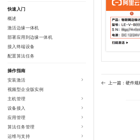
AI 产品 免费试用
网络
安全
云开发大赛
快速入门
Tableau 订阅
1亿+ 大模型 tokens 和 
概述
可观测
入门学习赛
中间件
AI空中课堂在线直播课
140+云产品 免费试用
大模型服务
激活边缘一体机
上云与迁云
产品新客免费试用，最长1
数据库
部署应用到边缘一体机
生态解决方案
千问AI平台-Token Plan
企业出海
大模型ACA认证体验
大数据计算
接入终端设备
助力企业全员 AI 认知与能
行业生态解决方案
配置算法任务
政企业务
媒体服务
千问AI平台-模型体验
开发者生态解决方案
在线体验全尺寸、多种模态
操作指南
企业服务与云通信
AI 开发和 AI 应用解决
Happy 系列大模型
安装激活
上一篇：
硬件规
域名与网站
视频型企业版实例
终端用户计算
主机管理
设备接入
Serverless
大模型解决方案
应用管理
开发工具
快速部署 Dify，高效搭建 
算法任务管理
迁移与运维管理
运维与支持