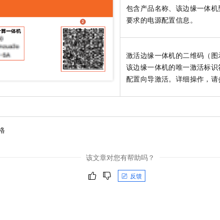
服务生态伙伴
视觉 Coding、空间感知、多模态思考等全面升级
1M上下文，专为长程任务能力而生
云工开物
企业应用
Night Plan 支持 Qwen 3.8-Max
包含产品名称、该边缘一体机
AI 办公
NEW
Red Hat
30+ 款产品免费体验
夜间 5 折，Qwen/Meoo/TokenPlan 客户专享
AI智能应用
要求的电源配置信息。
科研合作
ERP
堂（旗舰版）
SUSE
智能客服
AI 应用构建
大模型原生
CRM
2个月
自动承接线索
激活边缘一体机的二维码（图
建站小程序
Qoder
大模型服务平台百炼-应用模版
OA 办公系统
HOT
NEW
该边缘一体机的唯一激活标识
面向真实软件
个人版上线、团队版降价；千问3.8-Max首发发尝鲜
丰富多元化的应用模版和解决方案
配置向导激活。详细操作，请
力提升
财税管理
模板建站
万有无界
大模型服务平台百炼-智能体
400电话
定制建站
的模型效果
灵活可视化地构建企业级 Agent
方案
广告营销
模板小程序
秒悟
人工智能平台 PAI
格
定制小程序
云端极速 AI 
新一代 AI 视频生成模型，深度适配广告营销等场景
AI Native 的算法工程平台，一站式完成建模、训练、推理服务部署
APP 开发
该文章对您有帮助吗？
建站系统
反馈
AI 应用
10分钟微调：让0.6B模型媲美235B模型
多模态数据信
依托云原生高可用架构,实现Dify私有化部署
用1%尺寸在特定领域达到大模型90%以上效果