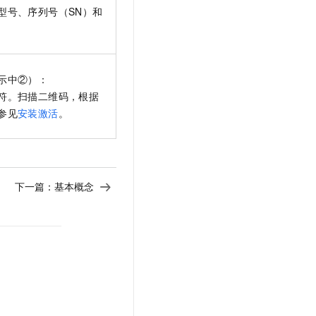
文戏情感细腻自然，动作戏激烈拳拳到肉，实现更强表演能力
支持中英文自由切换，具备更强的噪声鲁棒性
型号、序列号（SN）和
云聚AI 严选权益
SSL 证书
，一键激活高效办公新体验
精选AI产品，从模型到应用全链提效
堡垒机
AI 用量加速计划
应用
防火墙
、识别商机，让客服更高效、服务更出色。
新老同享，达量后返
示中②）：
千问办公
主机安全
NEW
符。扫描二维码，根据
的智能体编程平台
一站式AI生产力平台
参见
安装激活
。
AI 应用及服务市场
伶鹊
企业级人与Agent协作平台，接入和调度多个数字员工
智能客服平台，对话机器人、对话分析、智能外呼
AI 应用
大模型服务平台百炼 - 全妙
下一篇：
基本概念
大模型
应用创作平台
多模态内容创作工具，已接入 DeepSeek
自然语言处理
数据标注
机器学习
息提取
与 AI 智能体进行实时音视频通话
从文本、图片、视频中提取结构化的属性信息
构建支持视频理解的 AI 音视频实时通话应用