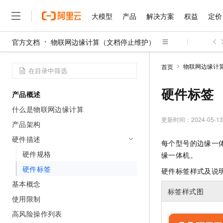
大模型
产品
解决方案
权益
定价
官方文档
物联网边缘计算（文档停止维护）
大模型
产品
解决方案
权益
定价
云市场
伙伴
服务
了解阿里云
精选产品
精选解决方案
普惠上云
产品定价
精选商城
成为销售伙伴
售前咨询
为什么选择阿里云
千问AI平台
物联网边缘计
首页
了解云产品的定价详情
大模型服务平台百炼
睿译宝，AI翻译排版一
普惠上云 官方力荐
分销伙伴
在线服务
网站建设
什么是云计算
大
大模型服务与应用平台
上传文档即自动完成翻译和
云服务器38元/年起，超
硬件标签
产品概述
咨询伙伴
多端小程序
技术领先
云上成本管理
售后服务
千问大模型
GLM-5.2：长任务时代
官方推荐返现计划
大模型
什么是物联网边缘计算
大模型
精选产品
精选解决方案
Salesforce 国际版订阅
稳定可靠
管理和优化成本
多元化、高性能、安全可靠
推荐新用户得奖励，单订单
更新时间：
2024-05-13
销售伙伴合作计划
产品架构
自助服务
友盟天域
安全合规
人工智能与机器学习
AI
文本生成
无影云电脑
Hermes Agent，打造
云工开物
硬件描述
每个型号的边缘一
无影生态合作计划
在线服务
观测云
分析师报告
随时随地安全接入的云上超
自主进化，持久记忆，越用
高校专属算力普惠，学生认
计算
互联网应用开发
硬件规格
Qwen3.8-Max
缘一体机。
HOT
Salesforce On Alibaba C
工单服务
智能体时代全能旗舰模型
Tuya 物联网平台阿里云
研究报告与白皮书
硬件标签
云解析DNS
快速拥有专属 OpenClaw
硬件标签样式及说
Consulting Partner 合
大数据
容器
免费试用
短信专区
基本概念
蓝凌 OA
Qwen3.7-Plus
AI 大模型销售与服务生
标签样式图
现代化应用
存储
天池大赛
能看、能想、能动手的多模
使用限制
云原生大数据计算服务 Max
解决方案免费试用 新老
电子合同
面向分析的企业级SaaS模
最高领取价值200元试用
安全
高风险操作列表
网络与CDN
AI 算法大赛
Qwen3-VL-Plus
畅捷通