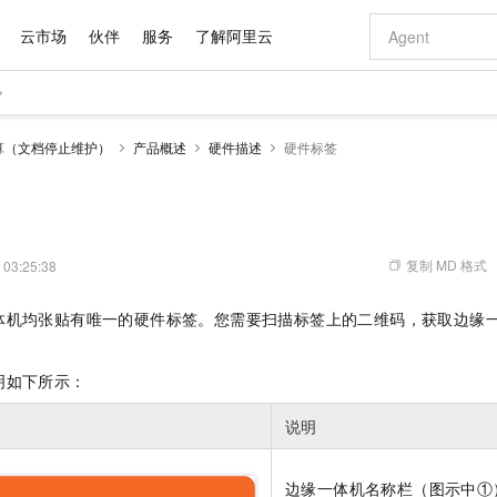
云市场
伙伴
服务
了解阿里云
AI 特惠
数据与 API
成为产品伙伴
企业增值服务
最佳实践
价格计算器
AI 场景体
基础软件
产品伙伴合
阿里云认证
市场活动
配置报价
大模型
算（文档停止维护）
产品概述
硬件描述
硬件标签
自助选配和估算价格
步到位
域名与网站
智启 AI 普惠权益
产品生态集成认证中心
企业支持计划
云上春晚
Qwen Audio：打造专属 AI 语音助手
千问官方 MaaS 平台，为开发者和 Agent 而生，新用户赠送 1 亿 + tokens 额度
云服务器 EC
一句话生成原生
AI Coding
阿里云Maa
2026 阿里云
为企业打
数据集
Windows
大模型认证
模型
NEW
NEW
格式还原
值低价云产品抢先购
提供智能易用的域名与建站服务
至高享 1亿+免费 tokens，加速 Al 应用落地
Qwen-Audio-3.0-Realtime 端到端实时语音角色扮演
安全可靠、弹
输入一句话想法,
智能编程，一键
产品生态伙伴
专家技术服务
云上奥运之旅
弹性计算合作
阿里云中企出
手机三要素
宝塔 Linux
全部认证
价格优势
开源旗舰模型
对象存储 OSS
即刻拥有 DeepSeek-V4-Pro
阿里云 OPC 创新助力计划
云数据库 RD
一键部署幻兽
AI 电商营销
产品生态伙伴工作台
企业增值服务台
云栖战略参考
云存储合作计
云栖大会
身份实名认证
CentOS
训练营
推动算力普惠，释放技术红利
的大模型服务
最高返9万
真正可用的 1M 上下文,一次完成代码全链路开发
轻松解锁专属 DeepSeek-V4-Pro
至高百万元 Token 补贴，加速一人公司成长
稳定、安全、高性价比、高性能的云存储服务
一键购买专属
从图文生成到
复制 MD 格式
 03:25:38
云上的中国
数据库合作计
活动全景
短信
Docker
图片和
自进化智能体
人工智能平台 PAI
5 分钟轻松部署专属 QwenPaw
Token Plan 模型订阅计划
Qoder
高效搭建 AI
AI 广告创作
企业成长
大模型
NEW
HOT
信息公告
体机均张贴有唯一的硬件标签。您需要扫描标签上的二维码，获取边缘
看见新力量
云网络合作计
OCR 文字识别
JAVA
级电脑
越聪明
证享300元代金券
一站式AI开发、训练和推理服务
Qwen3.8-Max 首发尝鲜，限时加量 10 倍，夜间低至2折
从聊天伙伴进化为能主动干活的本地数字员工
面向真实软件
图文、视频一
Kimi-K3
HappyHors
NEW
魔搭 Mode
loud
服务实践
官网公告
Kimi 最新旗舰模型，长程编程与推理利器
让文字生成流
金融模力时刻
Salesforce O
版
发票查验
全能环境
Qoder CN
Claude Code + GStack 打造工程团队
千问办公，限时限量积分加倍
云原生数据库 P
低代码高效构
AI 建站
NEW
明如下所示：
作计划
计划
创新中心
魔搭 ModelSc
健康状态
让AI从“聊天伙伴”进化为能干活的“数字员工”
覆盖公网/内网、递归/权威、移动APP等全场景解析服务
安装技能 GStack，拥有专属 AI 工程团队
你的AI工作搭子，覆盖日常办公高频场景
基于千问大模型等，支持代码智能生成、研发智能问答
0 代码专业建
客户案例
天气预报查询
操作系统
Deepseek-v4-pro
HappyHors
态合作计划
说明
态智能体模型
旗舰 MoE 大模型，百万上下文与顶尖推理能力
图生视频，流
Compute
同享
容器服务 Kubernetes 版 ACK
万小智 AI 建站低至 15元/月
云防火墙
AI 短剧/漫剧
快递物流查询
WordPress
成为服务伙
高校合作
式云数据仓库
点，立即开启云上创新
提供一站式管理容器应用的 K8s 服务
送.CN域名，送备案服务码
云原生的云上
AI助力短剧
GLM-5.2
Wan2.7-T
边缘一体机名称栏（图示中①
Ubuntu