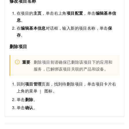
修改项目名称
在项目的
主页
，单击右上角
项目配置
，单击
编辑基本信
息
。
在
编辑基本信息
对话框，输入新的项目名称，单击
保
存
。
删除项目
重要
删除项目前请确保已删除该项目下的应用和
服务，已解绑该项目关联的产品和设备。
回到
项目管理
页面，找到待删除项目，单击项目卡片右
上角的菜单
图标。
单击
删除
。
单击
确认
。