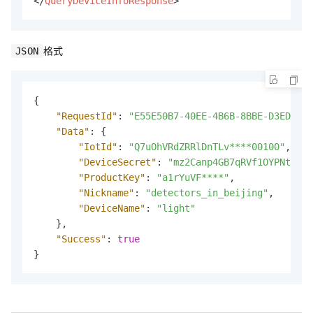
</
QueryDeviceInfoResponse
>
格式
JSON
{
"RequestId"
:
"E55E50B7-40EE-4B6B-8BBE-D3ED55CC
"Data"
:
{
"IotId"
:
"Q7uOhVRdZRRlDnTLv****00100"
,
"DeviceSecret"
:
"mz2Canp4GB7qRVf1OYPNtRqB2
"ProductKey"
:
"a1rYuVF****"
,
"Nickname"
:
"detectors_in_beijing"
,
"DeviceName"
:
"light"
}
,
"Success"
:
true
}