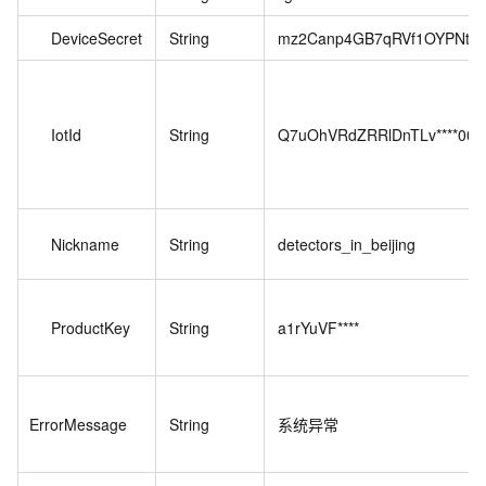
DeviceSecret
String
mz2Canp4GB7qRVf1OYPNtRqB
IotId
String
Q7uOhVRdZRRlDnTLv****001
Nickname
String
detectors_in_beijing
ProductKey
String
a1rYuVF****
ErrorMessage
String
系统异常