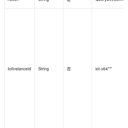
IotInstanceId
String
否
iot-v64***