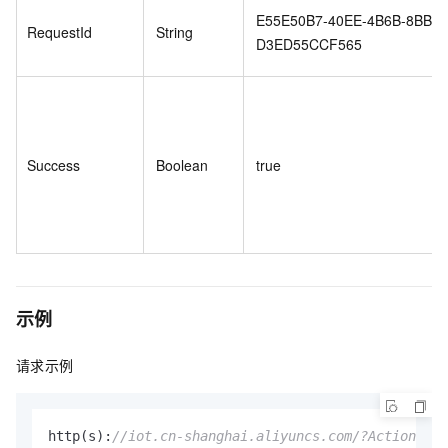
E55E50B7-40EE-4B6B-8BBE-
RequestId
String
D3ED55CCF565
Success
Boolean
true
示例
请求示例
http(s):
//iot.cn-shanghai.aliyuncs.com/?Action=Que