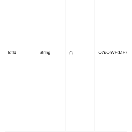
IotId
String
否
Q7uOhVRdZRRlDn