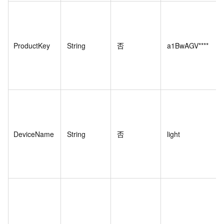
ProductKey
String
否
a1BwAGV****
DeviceName
String
否
light