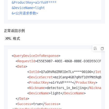
&ProductKey=a1rYuVF****
&DeviceName=light
&<公共请求参数>
正常返回示例
格式
XML
<
QueryDeviceInfoResponse
>
<
RequestId
>
E55E50B7-40EE-4B6B-8BBE-D3ED55CCF565
<
<
Data
>
<
IotId
>
Q7uOhVRdZRRlDnTLv****00100
</
IotId
>
<
DeviceSecret
>
mz2Canp4GB7qRVf1OYPNtRqB2anu
<
ProductKey
>
a1rYuVF****
</
ProductKey
>
<
Nickname
>
detectors_in_beijing
</
Nickname
>
<
DeviceName
>
light
</
DeviceName
>
</
Data
>
<
Success
>
true
</
Success
>