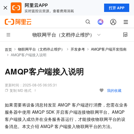
打开 APP
物联网平台（文档停止维护）
物联网平台（文档停止维护）
开发参考
AMQP客户端开发指南
首页
AMQP客户端接入说明
AMQP客户端接入说明
更新时间：
2025-08-05 06:05:31
复制 MD 格式
我的收藏
如果需要将设备消息转发至
AMQP
客户端进行消费，您需在业务
服务器中使用
AMQP SDK
开启客户端连接物联网平台。AMQP
客户端接入成功并在业务服务器运行，才能接收物联网平台的设
备消息。本文介绍
AMQP
客户端接入物联网平台的方法。