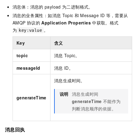
消息体：消息的
payload
为二进制格式。
消息的业务属性：如消息
Topic
和
Message ID
等，需要从
AMQP
协议的
Application Properties
中获取。格式
为
。
key:value
Key
含义
topic
消息
Topic。
messageId
消息
ID。
消息生成时间。
说明
消息生成时间
generateTime
generateTime
不能作为
判断消息顺序的依据。
消息回执