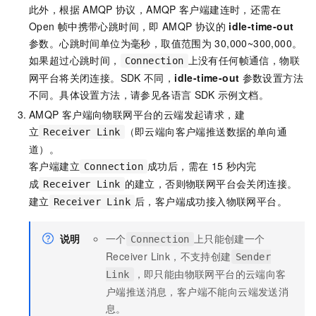
此外，根据
AMQP
协议，AMQP
客户端建连时，还需在
Open
帧中携带心跳时间，即
AMQP
协议的
idle-time-out
参数。心跳时间单位为毫秒，取值范围为
30,000~300,000。
如果超过心跳时间，
上没有任何帧通信，物联
Connection
网平台将关闭连接。SDK
不同，
idle-time-out
参数设置方法
不同。具体设置方法，请参见各语言
SDK
示例文档。
AMQP
客户端向物联网平台的云端发起请求，建
立
（即云端向客户端推送数据的单向通
Receiver Link
道）。
客户端建立
成功后，需在
15
秒内完
Connection
成
的建立，否则物联网平台会关闭连接。
Receiver Link
建立
后，客户端成功接入物联网平台。
Receiver Link
说明
一个
上只能创建一个
Connection
Receiver Link，不支持创建
Sender
，即只能由物联网平台的云端向客
Link
户端推送消息，客户端不能向云端发送消
息。