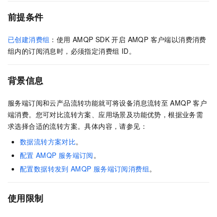
前提条件
已创建消费组
：使用
AMQP SDK 开启 AMQP 客户端以消费消费
组内的订阅消息时，必须指定消费组 ID。
背景信息
服务端订阅和云产品流转功能就可将设备消息流转至
AMQP
客户
端消费。您可对比流转方案、应用场景及功能优势，根据业务需
求选择合适的流转方案。具体内容，请参见：
数据流转方案对比
。
配置
AMQP
服务端订阅
。
配置数据转发到
AMQP
服务端订阅消费组
。
使用限制