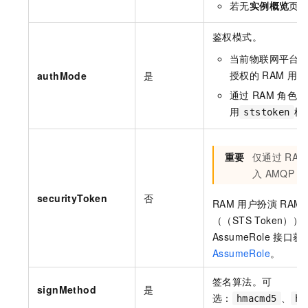
若无
实例概览
页
鉴权模式。
当前物联网平台
授权的
RAM
用户
authMode
是
通过
RAM
角色授
用
模
ststoken
重要
仅通过
RAM
入
AMQP
客
securityToken
否
RAM
用户扮演
RAM
（（STS Token
AssumeRole
接口获
AssumeRole
。
签名算法。可
signMethod
是
选：
、
hmacmd5
hm