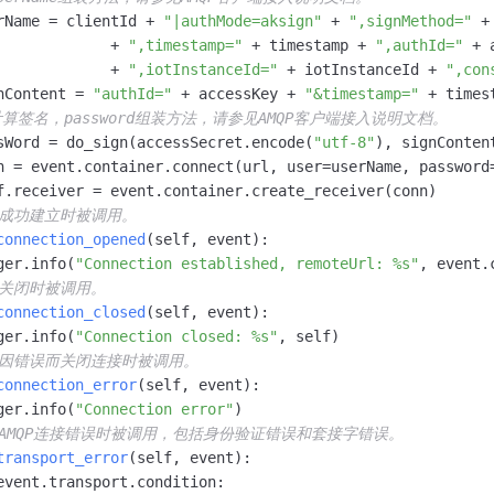
rName = clientId + 
"|authMode=aksign"
 + 
",signMethod="
 +
             + 
",timestamp="
 + timestamp + 
",authId="
 + 
             + 
",iotInstanceId="
 + iotInstanceId + 
",con
nContent = 
"authId="
 + accessKey + 
"&timestamp="
 + timest
计算签名，password组装方法，请参见AMQP客户端接入说明文档。
sWord = do_sign(accessSecret.encode(
"utf-8"
), signConten
n = event.container.connect(url, user=userName, password
f.receiver = event.container.create_receiver(conn)

接成功建立时被调用。
connection_opened
(
self, event
):

ger.info(
"Connection established, remoteUrl: %s"
, event.
接关闭时被调用。
connection_closed
(
self, event
):

ger.info(
"Connection closed: %s"
, self)

端因错误而关闭连接时被调用。
connection_error
(
self, event
):

ger.info(
"Connection error"
)

立AMQP连接错误时被调用，包括身份验证错误和套接字错误。
transport_error
(
self, event
):

event.transport.condition:
