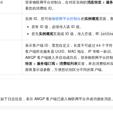
Id
登录物联网平台控制台，在对应实例的
消息转发
>
服
看您的消费组
ID。
实例
ID。您可在
物联网平台控制台
的
实例概览
页面，
若有
ID
值，必须传入该
ID
值。
若无
实例概览
页面或
ID
值，传入空值，即
iotIn
表示客户端
ID，需您自定义，长度不可超过
64
个字符
客户端所在服务器
UUID、MAC
地址、IP
等唯一标识
AMQP
客户端接入并启动成功后，登录物联网平台控
转发
>
服务端订阅
>
消费组列表
页签，单击消费组对
面将显示该参数，方便您识别区分不同的客户端。
似如下日志信息，表示
AMQP
客户端已接入物联网平台并成功接收消息