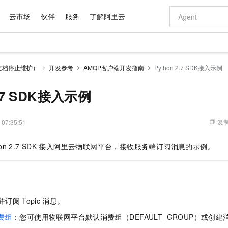
云市场
伙伴
服务
了解阿里云
AI 特惠
数据与 API
成为产品伙伴
企业增值服务
最佳实践
价格计算器
AI 场景体
基础软件
产品伙伴合
阿里云认证
市场活动
配置报价
大模型
文档停止维护）
开发参考
AMQP客户端开发指南
Python 2.7 SDK接入示例
自助选配和估算价格
新方式
域名与网站
睿译宝，AI翻译排版一步到位
智启 AI 普惠权益
产品生态集成认证中心
企业支持计划
云上春晚
千问官方 MaaS 平台，为开发者和 Agent 而生，新用户赠送 1 亿 + tokens 额度
云服务器 EC
Qwen Aud
AI Coding
阿里云Maa
2026 阿里云
为企业打
数据集
Windows
大模型认证
模型
NEW
NEW
交付可用成果
值低价云产品抢先购
提供智能易用的域名与建站服务
上传文档即自动完成翻译和格式还原
至高享 1亿+免费 tokens，加速 Al 应用落地
安全可靠、弹
智能编程，一键
2.7 SDK接入示例
产品生态伙伴
专家技术服务
云上奥运之旅
弹性计算合作
阿里云中企出
手机三要素
宝塔 Linux
全部认证
价格优势
有专属领域专家
对象存储 OSS
GLM-5.2：长任务时代开源旗舰模型
阿里云 OPC 创新助力计划
云数据库 RD
即刻拥有 DeepS
AI 电商营销
产品生态伙伴工作台
企业增值服务台
云栖战略参考
云存储合作计
云栖大会
身份实名认证
CentOS
训练营
推动算力普惠，释放技术红利
的大模型服务
最高返9万
多领域专家智能体,一键组建 AI 虚拟交付团队
至高百万元 Token 补贴，加速一人公司成长
稳定、安全、高性价比、高性能的云存储服务
真正可用的 1M 上下文,一次完成代码全链路开发
轻松解锁专属 Dee
从图文生成到
复制
 07:35:51
云上的中国
数据库合作计
活动全景
短信
Docker
图片和
站式影视创作平台
人工智能平台 PAI
Hermes Agent，打造自进化智能体
Token Plan 模型订阅计划
Qoder
5 分钟轻松部署
AI 广告创作
企业成长
大模型
NEW
信息公告
on 2.7 SDK
接入阿里云物联网平台，接收服务端订阅消息的示例。
看见新力量
云网络合作计
OCR 文字识别
JAVA
级电脑
证享300元代金券
可视化编排打通从文字构思到成片全链路闭环
一站式AI开发、训练和推理服务
自主进化，持久记忆，越用越聪明
Qwen3.8-Max 首发尝鲜，限时加量 10 倍，夜间低至2折
面向真实软件
图文、视频一
Kimi-K3
HappyHors
NEW
魔搭 Mode
loud
服务实践
官网公告
Kimi 最新旗舰模型，长程编程与推理利器
让文字生成流
金融模力时刻
Salesforce O
版
发票查验
全能环境
Qoder CN
Claude Code + GStack 打造工程团队
千问办公，限时限量积分加倍
云原生数据库 P
低代码高效构
AI 建站
NEW
作计划
计划
创新中心
魔搭 ModelSc
健康状态
让AI从“聊天伙伴”进化为能干活的“数字员工”
覆盖公网/内网、递归/权威、移动APP等全场景解析服务
安装技能 GStack，拥有专属 AI 工程团队
你的AI工作搭子，覆盖日常办公高频场景
基于千问大模型等，支持代码智能生成、研发智能问答
0 代码专业建
客户案例
天气预报查询
操作系统
Deepseek-v4-pro
HappyHors
态合作计划
，并订阅
Topic
消息。
态智能体模型
旗舰 MoE 大模型，百万上下文与顶尖推理能力
图生视频，流
Compute
同享
容器服务 Kubernetes 版 ACK
万小智 AI 建站低至 15元/月
云防火墙
AI 短剧/漫剧
快递物流查询
WordPress
成为服务伙
高校合作
式云数据仓库
点，立即开启云上创新
提供一站式管理容器应用的 K8s 服务
送.CN域名，送备案服务码
云原生的云上
AI助力短剧
费组
：您可使用物联网平台默认消费组（DEFAULT_GROUP）或创建
GLM-5.2
Wan2.7-T
Ubuntu