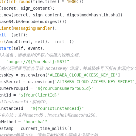
str
(
int
(
round
(time.time() * 
1000
(
secret, sign_content
):

c.new(secret, sign_content, digestmod=hashlib.sha1)

lient
(
MessagingHandler
):

nit__
(
self
):

er
(AmqpClient, self).__init__()

start
(
self, event
):

接入域名，请参见AMQP客户端接入说明文档。
 = 
"amqps://${YourHost}:5671"
工程代码泄露可能会导致 AccessKey 泄露，并威胁账号下所有资源的安
essKey = os.environ[
'ALIBABA_CLOUD_ACCESS_KEY_ID'
]

essSecret = os.environ[
'ALIBABA_CLOUD_ACCESS_KEY_SECRET'
]
sumerGroupId = 
"${YourConsumerGroupId}"
entId = 
"${YourClientId}"
otInstanceId：实例ID。
InstanceId = 
"${YourIotInstanceId}"
签名方法：支持hmacmd5，hmacsha1和hmacsha256。
nMethod = 
"hmacsha1"
estamp = current_time_millis()

userName组装方法，请参见AMQP客户端接入说明文档。