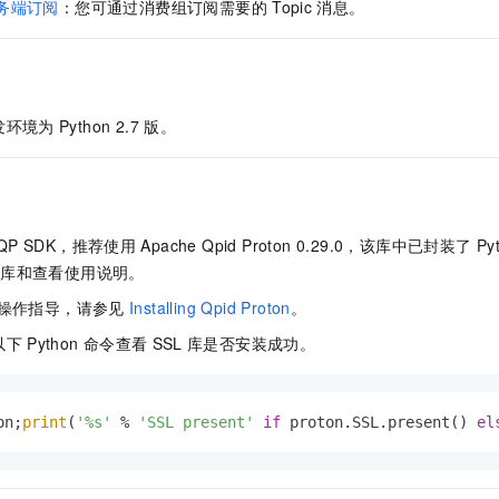
服务生态伙伴
务端订阅
：您可通过消费组订阅需要的
Topic
消息。
视觉 Coding、空间感知、多模态思考等全面升级
1M上下文，专为长程任务能力而生
云工开物
企业应用
Night Plan 支持 Qwen 3.8-Max
AI 办公
NEW
Red Hat
30+ 款产品免费体验
夜间 5 折，Qwen/Meoo/TokenPlan 客户专享
AI智能应用
科研合作
ERP
堂（旗舰版）
SUSE
智能客服
AI 应用构建
大模型原生
CRM
2个月
自动承接线索
发环境为
Python 2.7
版。
建站小程序
Qoder
大模型服务平台百炼-应用模版
OA 办公系统
HOT
NEW
面向真实软件
个人版上线、团队版降价；千问3.8-Max首发发尝鲜
丰富多元化的应用模版和解决方案
力提升
财税管理
模板建站
万有无界
大模型服务平台百炼-智能体
400电话
定制建站
的模型效果
灵活可视化地构建企业级 Agent
QP SDK，推荐使用
Apache Qpid Proton 0.29.0，该库中已封装了
Py
方案
广告营销
模板小程序
载库和查看使用说明。
秒悟
人工智能平台 PAI
定制小程序
云端极速 AI 
安装操作指导，请参见
Installing Qpid Proton
。
新一代 AI 视频生成模型，深度适配广告营销等场景
AI Native 的算法工程平台，一站式完成建模、训练、推理服务部署
以下
Python
命令查看
SSL
库是否安装成功。
APP 开发
建站系统
on;
print
(
'%s'
 % 
'SSL present'
if
 proton.SSL.present() 
el
AI 应用
10分钟微调：让0.6B模型媲美235B模型
多模态数据信
依托云原生高可用架构,实现Dify私有化部署
用1%尺寸在特定领域达到大模型90%以上效果