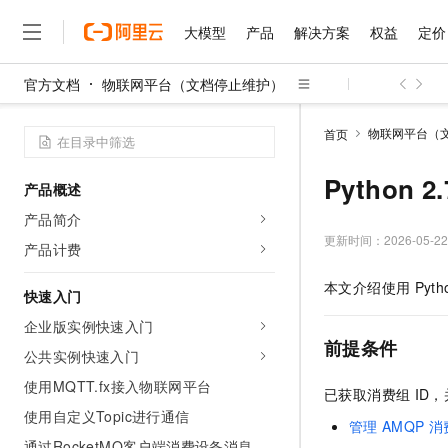
大模型
产品
解决方案
权益
定价
官方文档
物联网平台（文档停止维护）
大模型
产品
解决方案
权益
定价
云市场
伙伴
服务
了解阿里云
精选产品
精选解决方案
普惠上云
产品定价
精选商城
成为销售伙伴
售前咨询
为什么选择阿里云
千问AI平台
物联网平台（
首页
了解云产品的定价详情
大模型服务平台百炼
千问办公，解锁你的工作
普惠上云 官方力荐
分销伙伴
在线服务
网站建设
什么是云计算
大
大模型服务与应用平台
企业级Agent产品，直接
云服务器38元/年起，超
Python 
产品概述
咨询伙伴
多端小程序
技术领先
云上成本管理
售后服务
千问大模型
Agency Agents：拥
官方推荐返现计划
大模型
产品简介
大模型
精选产品
精选解决方案
Salesforce 国际版订阅
稳定可靠
管理和优化成本
多元化、高性能、安全可靠
推荐新用户得奖励，单订单
更新时间：
2026-05-22
销售伙伴合作计划
产品计费
自助服务
友盟天域
安全合规
人工智能与机器学习
AI
文本生成
无影云电脑
HappyHorse 打造一
云工开物
本文介绍使用
Pyth
无影生态合作计划
在线服务
快速入门
观测云
分析师报告
随时随地安全接入的云上超
高校专属算力普惠，学生认
计算
互联网应用开发
Qwen3.8-Max
HOT
Salesforce On Alibaba C
工单服务
企业版实例快速入门
智能体时代全能旗舰模型
Tuya 物联网平台阿里云
研究报告与白皮书
云解析DNS
快速拥有专属 OpenClaw
Consulting Partner 合
前提条件
大数据
容器
公共实例快速入门
免费试用
短信专区
蓝凌 OA
Qwen3.7-Plus
AI 大模型销售与服务生
使用MQTT.fx接入物联网平台
现代化应用
存储
天池大赛
已获取消费组
ID
能看、能想、能动手的多模
云原生大数据计算服务 Max
解决方案免费试用 新老
电子合同
使用自定义Topic进行通信
面向分析的企业级SaaS模
最高领取价值200元试用
安全
管理
AMQP
消
网络与CDN
AI 算法大赛
Qwen3-VL-Plus
畅捷通
通过RocketMQ客户端消费设备消息