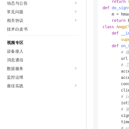
return
动态与公告
def
do_sign
常见问题
    m = hma
相关协议
return
class
AmqpC
技术白皮书
def
__i
sup
视频专区
def
on_
设备接入
# 
        url
消息通信
# 
数据服务
        acc
监控运维
        acc
        con
最佳实践
        cli
# i
        iot
# 
        sig
        tim
# 