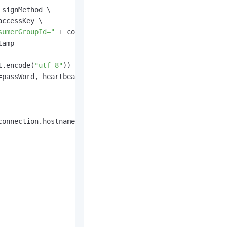
 signMethod \

accessKey \

sumerGroupId="
 + consumerGroupId + 
"|"
amp

t.encode(
"utf-8"
))

=passWord, heartbeat=
60
)

connection.hostname)
