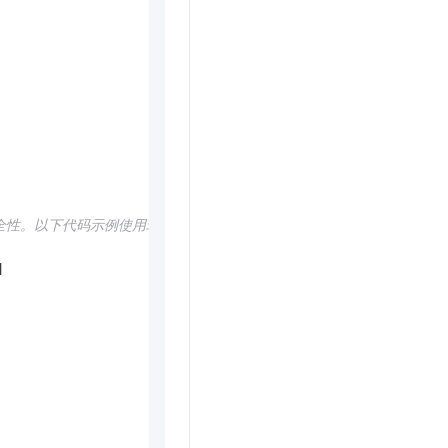
全性。以下代码示例使用环境变量获取 AccessKey 的方式进行调用，

