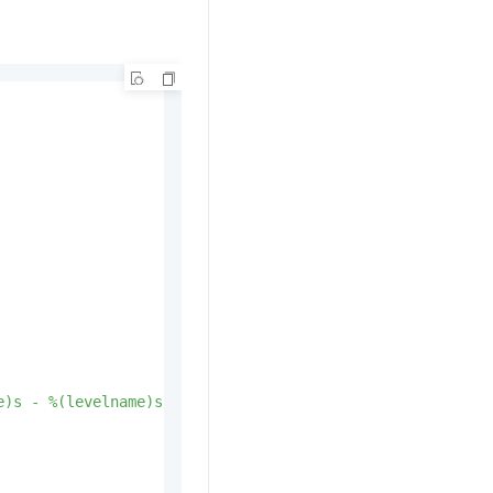
t.diy 一步搞定创意建站
构建大模型应用的安全防护体系
通过自然语言交互简化开发流程,全栈开发支持
通过阿里云安全产品对 AI 应用进行安全防护
e)s - %(levelname)s - %(message)s'
)
