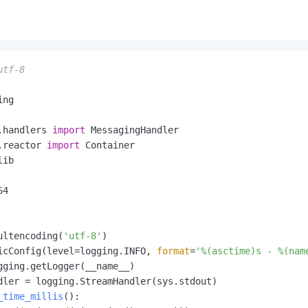
一个 AI 助手
即刻拥有 DeepSeek-R1 满血版
超强辅助，Bol
在企业官网、通讯软件中为客户提供 AI 客服
多种方案随心选，轻松解锁专属 DeepSeek
utf-8
.handlers 
import
.reactor 
import
ultencoding(
'utf-8'
)

icConfig(level=logging.INFO, 
format
=
'%(asctime)s - %(nam
gging.getLogger(__name__)

_time_millis
():
