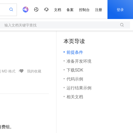
文档
备案
控制台
注册
登录
输入文档关键字查找
验
作计划
器
AI 活动
专业服务
服务伙伴合作计划
开发者社区
加入我们
服务平台百炼
阿里云 OPC 创新助力计划
本页导读
（1）
一站式生成采购清单，支持单品或批量购买
S
io：打造专属 AI 语音助手
S产品伙伴计划（繁花）
峰会
造的大模型服务与应用开发平台
轻量应用服务器
一句话生成原生可编辑精美 PPT 文稿
AI 生产力先锋
Al MaaS 服务伙伴赋能合作
域名
博文
Careers
至高可申请百万元
前提条件
性可伸缩的云计算服务
开启高性价比 AI 编程新体验
Qwen-Audio-3.0-Realtime 端到端实时语音角色扮演
输入一句话想法, 轻松生成专业的 PPT
先锋实践拓展 AI 生产力的边界
快速构建应用程序和网站，即刻迈出上云第一步
Token 补贴，五大权
计划
海大会
伙伴信用分合作计划
商标
问答
社会招聘
准备开发环境
益加速 OPC 成功
S
eek-V4-Pro
数字证书管理服务（原SSL证书）
一键部署幻兽帕鲁游戏服务器
飞天发布时刻
HOT
划
备案
电子书
校园招聘
下载SDK
pSeek-V4-Pro
视频创作，一键激活电商全链路生产力
全托管，含MySQL、PostgreSQL、SQL Server、MariaDB多引擎
实现全站HTTPS，呈现可信的WEB访问
一键购买专属联机服务器，轻松开启游戏
所见，即是所愿
 MD 格式
我的收藏
更多支持
划
公司注册
镜像站
代码示例
视频生成
语音识别与合成
专属 QwenPaw
短信服务
漫剧工坊：一站式动画创作平台
AI 实训营
HOT
合作伙伴培训与认证
运行结果示例
划
上云迁移
的智能体编程平台
站生成，高效打造优质广告素材
从聊天伙伴进化为能主动干活的本地数字员工
快速生产连贯的高质量长漫剧
从基础到进阶，Agent 创客手把手教你
国内短信简单易用，安全可靠，秒级触达，全球覆盖200+国家和地区。
e-1.1-T2V
Qwen3-TTS-Flash
lScope
我要反馈
查询合作伙伴
相关文档
畅细腻的高质量视频
离线语音合成大模型，多语言方言自适应，低延迟高稳定
n Alibaba Cloud ISV 合作
代维服务
olarDB
建企业门户网站
大数据开发治理平台 DataWorks
10 分钟搭建微信、支付宝小程序
创新加速
ope
登录合作伙伴管理后台
我要建议
站，无忧落地极速上线
以可视化方式快速构建移动和 PC 门户网站
100%兼容MySQL、PostgreSQL，兼容Oracle，支持集中和分布式
高效部署网站，快速应用到小程序
Data Agent 驱动的一站式 Data+AI 开发治理平台
e-1.1-I2V
Cosyvoice-V3-Flash
安全
畅自然，细节丰富
高表现力语音合成大模型，语音克隆听感自然
我要投诉
上云场景组合购
伴
边界网络安全防护产品
漫剧创作，剧本、分镜、视频高效生成
覆盖90%+业务场景，专享组合折扣价
消费组。
2V
VPN
Fun-ASR