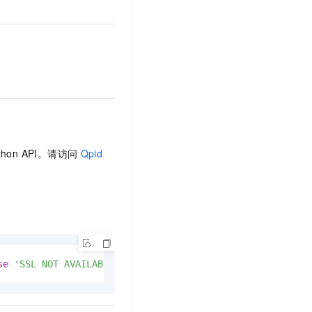
文戏情感细腻自然，动作戏激烈拳拳到肉，实现更强表演能力
支持中英文自由切换，具备更强的噪声鲁棒性
云聚AI 严选权益
SSL 证书
，一键激活高效办公新体验
精选AI产品，从模型到应用全链提效
堡垒机
AI 用量加速计划
应用
防火墙
、识别商机，让客服更高效、服务更出色。
新老同享，达量后返
千问办公
主机安全
NEW
的智能体编程平台
一站式AI生产力平台
AI 应用及服务市场
伶鹊
企业级人与Agent协作平台，接入和调度多个数字员工
智能客服平台，对话机器人、对话分析、智能外呼
thon API。请访问
Qpid
AI 应用
大模型服务平台百炼 - 全妙
大模型
应用创作平台
多模态内容创作工具，已接入 DeepSeek
自然语言处理
数据标注
机器学习
se
'SSL NOT AVAILABLE'
)
息提取
与 AI 智能体进行实时音视频通话
从文本、图片、视频中提取结构化的属性信息
构建支持视频理解的 AI 音视频实时通话应用