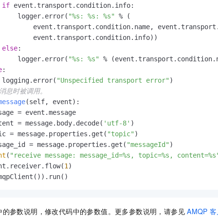
if
 event.transport.condition.info:

     logger.error(
"%s: %s: %s"
 % (

         event.transport.condition.name, event.transport.
         event.transport.condition.info))

else
:

     logger.error(
"%s: %s"
 % (event.transport.condition.
e
:

 logging.error(
"Unspecified transport error"
)

到消息时被调用。
message
(
self, event
):

sage = event.message

tent = message.body.decode(
'utf-8'
)

ic = message.properties.get(
"topic"
)

sage_id = message.properties.get(
"messageId"
)

nt
(
"receive message: message_id=%s, topic=%s, content=%s
nt.receiver.flow(
1
)

mqpClient()).run()
中的参数说明，修改代码中的参数值。更多参数说明，请参见
AMQP
客