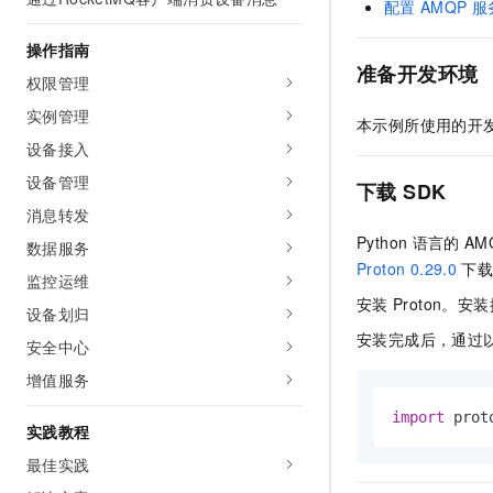
配置
AMQP
服
AI 产品 免费试用
网络
安全
云开发大赛
Tableau 订阅
1亿+ 大模型 tokens 和 
操作指南
可观测
入门学习赛
中间件
准备开发环境
AI空中课堂在线直播课
权限管理
140+云产品 免费试用
大模型服务
上云与迁云
产品新客免费试用，最长1
数据库
实例管理
本示例所使用的开
生态解决方案
千问AI平台-Token Plan
设备接入
企业出海
大模型ACA认证体验
大数据计算
助力企业全员 AI 认知与能
设备管理
行业生态解决方案
下载
SDK
政企业务
媒体服务
千问AI平台-模型体验
消息转发
开发者生态解决方案
在线体验全尺寸、多种模态
Python
语言的
AM
数据服务
企业服务与云通信
AI 开发和 AI 应用解决
Proton 0.29.0
下
Happy 系列大模型
监控运维
域名与网站
安装
Proton。
设备划归
终端用户计算
安装完成后，通过
安全中心
增值服务
Serverless
大模型解决方案
import
 prot
开发工具
实践教程
快速部署 Dify，高效搭建 
最佳实践
迁移与运维管理