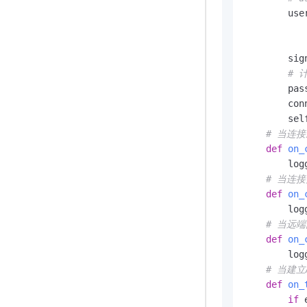
        use
           
           
        sig
# 
        pas
        con
        sel
# 当连
def
on_
        log
# 当连
def
on_
        log
# 当远
def
on_
        log
# 当建
def
on_
if
 