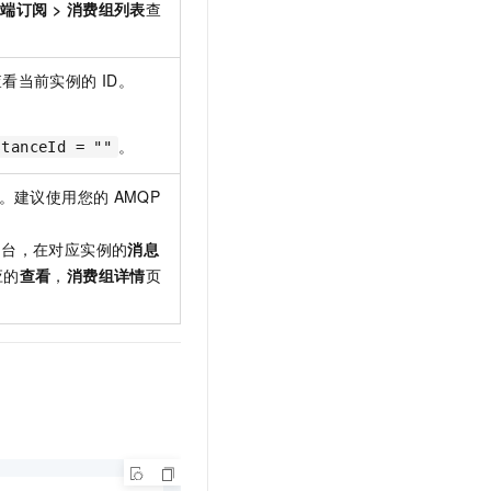
务端订阅
>
消费组列表
查
查看当前实例的
ID。
。
stanceId = ""
。建议使用您的
AMQP
。
制台，在
对应实例的
消息
应的
查看
，
消费组详情
页
。