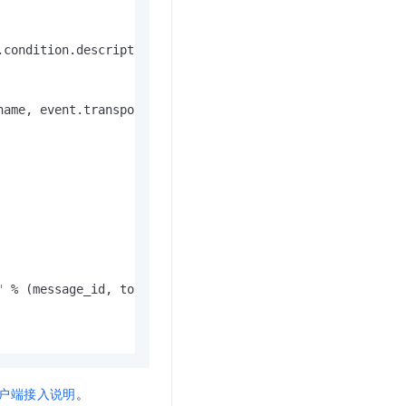
condition.description,

name, event.transport.condition.description))

"
 % (message_id, topic, content))

户端接入说明
。