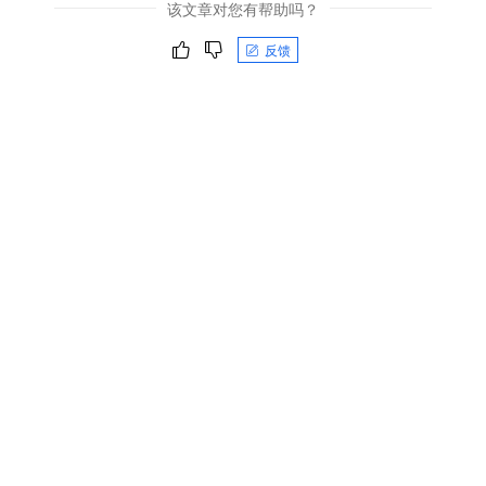
该文章对您有帮助吗？
反馈