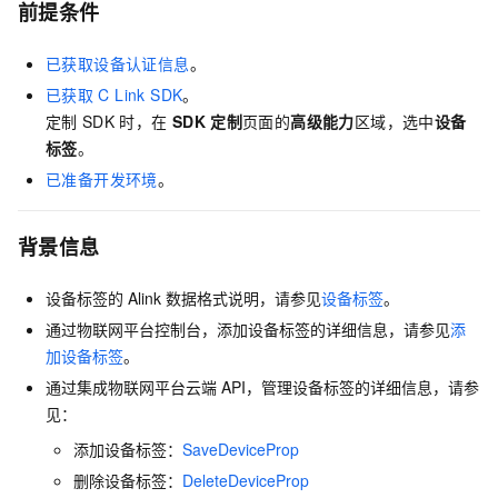
前提条件
已获取设备认证信息
。
已获取
C Link SDK
。
定制
SDK
时，在
SDK
定制
页面的
高级能力
区域，选中
设备
标签
。
已准备开发环境
。
背景信息
设备标签的
Alink
数据格式说明，请参见
设备标签
。
通过物联网平台控制台，添加设备标签的详细信息，请参见
添
加设备标签
。
通过集成物联网平台云端
API，管理设备标签的详细信息，请参
见：
添加设备标签：
SaveDeviceProp
删除设备标签：
DeleteDeviceProp