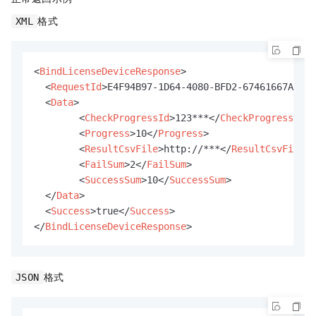
格式
XML
<
BindLicenseDeviceResponse
>
<
RequestId
>
E4F94B97-1D64-4080-BFD2-67461667AA43
<
<
Data
>
<
CheckProgressId
>
123***
</
CheckProgressId
>
<
Progress
>
10
</
Progress
>
<
ResultCsvFile
>
http://***
</
ResultCsvFile
>
<
FailSum
>
2
</
FailSum
>
<
SuccessSum
>
10
</
SuccessSum
>
</
Data
>
<
Success
>
true
</
Success
>
</
BindLicenseDeviceResponse
>
格式
JSON