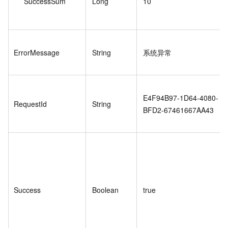
SuccessSum
Long
10
ErrorMessage
String
系统异常
E4F94B97-1D64-4080-
RequestId
String
BFD2-67461667AA43
Success
Boolean
true