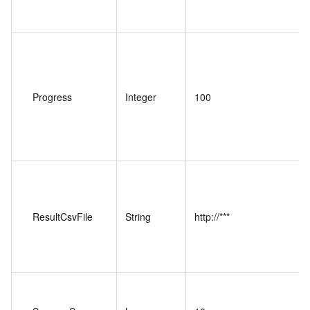
Progress
Integer
100
ResultCsvFile
String
http://***