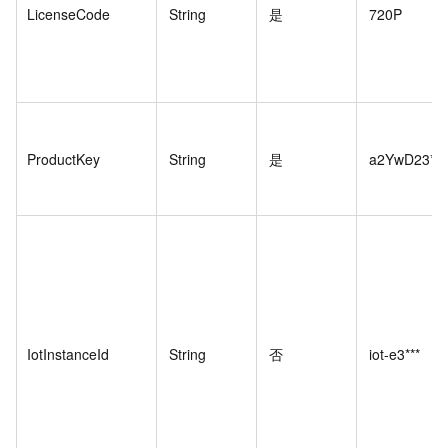
LicenseCode
String
是
720P
ProductKey
String
是
a2YwD23***
IotInstanceId
String
否
iot-e3***