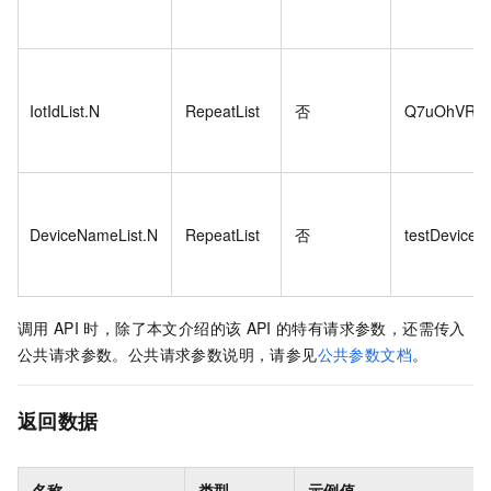
IotIdList.N
RepeatList
否
Q7uOhVRdZ
DeviceNameList.N
RepeatList
否
testDevice
调用
API
时，除了本文介绍的该
API
的特有请求参数，还需传入
公共请求参数。公共请求参数说明，请参见
公共参数文档
。
返回数据
名称
类型
示例值