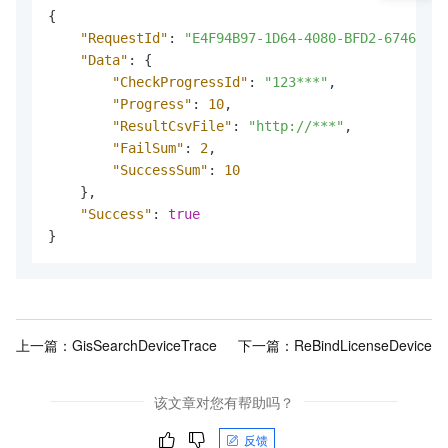
{
"RequestId"
:
"E4F94B97-1D64-4080-BFD2-67461667
"Data"
:
{
"CheckProgressId"
:
"123***"
,
"Progress"
:
10
,
"ResultCsvFile"
:
"http://***"
,
"FailSum"
:
2
,
"SuccessSum"
:
10
}
,
"Success"
:
true
}
上一篇：
GisSearchDeviceTrace
下一篇：
ReBindLicenseDevice
该文章对您有帮助吗？
反馈