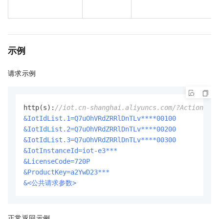
示例
请求示例
http(s):
//iot.cn-shanghai.aliyuncs.com/?Action=Bin
&IotIdList.1=Q7uOhVRdZRRlDnTLv****00100
&IotIdList.2=Q7uOhVRdZRRlDnTLv****00200
&IotIdList.3=Q7uOhVRdZRRlDnTLv****00300
&IotInstanceId=iot-e3***
&LicenseCode=720P
&ProductKey=a2YwD23***
&<公共请求参数>
正常返回示例