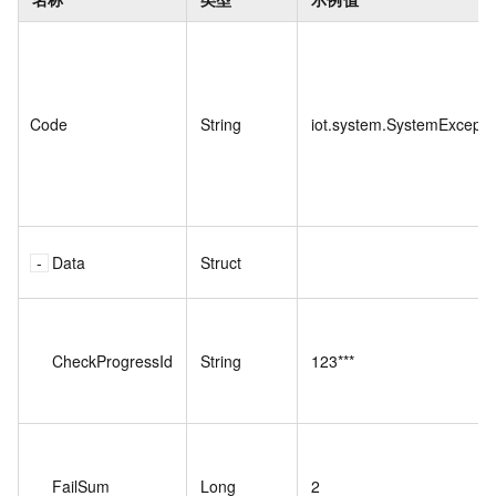
Code
String
iot.system.SystemExcepti
Data
Struct
CheckProgressId
String
123***
FailSum
Long
2