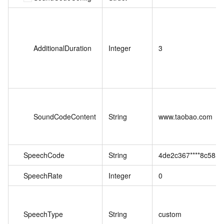
AdditionalDuration
Integer
3
SoundCodeContent
String
www.taobao.com
SpeechCode
String
4de2c367****8c585e
SpeechRate
Integer
0
SpeechType
String
custom