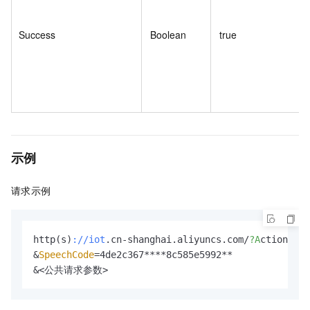
Success
Boolean
true
示例
请求示例
http(s)
://iot
.cn-shanghai.aliyuncs.com/
?A
ction=
Que
&
SpeechCode
=4de2c367****8c585e5992** 

&<公共请求参数>