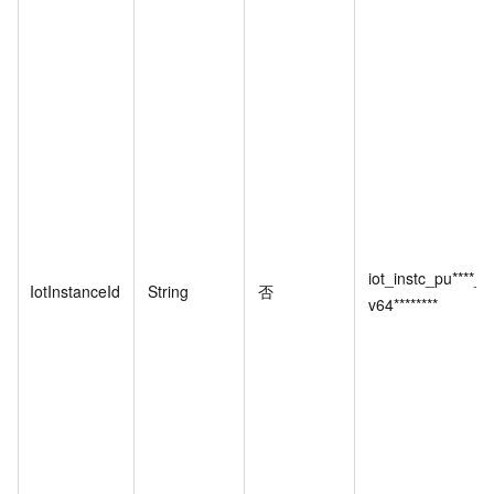
iot_instc_pu****_c
IotInstanceId
String
否
v64********