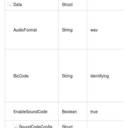
Data
Struct
AudioFormat
String
wav
BizCode
String
identifying
EnableSoundCode
Boolean
true
SoundCodeConfig
Struct