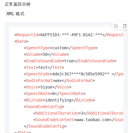
正常返回示例
格式
XML
<
RequestId
>
66FF51D3-***-49F1-B1A2-***
</
RequestId
>
<
Data
>
<
SpeechType
>
custom
</
SpeechType
>
<
Volume
>
50
</
Volume
>
<
EnableSoundCode
>
true
</
EnableSoundCode
>
<
Text
>
test
</
Text
>
<
SpeechCode
>
4de2c367****8c585e5992** 
</
SpeechC
<
AudioFormat
>
wav
</
AudioFormat
>
<
Voice
>
Siyue
</
Voice
>
<
SpeechRate
>
0
</
SpeechRate
>
<
BizCode
>
identifying
</
BizCode
>
<
SoundCodeConfig
>
<
AdditionalDuration
>
3
</
AdditionalDuration
>
<
SoundCodeContent
>
www.taobao.com
</
SoundCod
</
SoundCodeConfig
>
</
Data
>