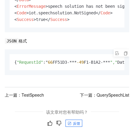
<
ErrorMessage
>
speech solution has not been signed
<
<
Code
>
iot.speechsolution.NotSigned
</
Code
>
<
Success
>
true
</
Success
>
格式
JSON
{
"RequestId"
:
"
66
FF51D3-***
-49
F1-B1A2-***
","
Data
":{
上一篇：
TestSpeech
下一篇：
QuerySpeechList
该文章对您有帮助吗？
反馈