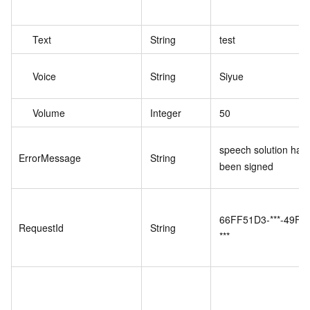
Text
String
test
Voice
String
Siyue
Volume
Integer
50
speech solution has 
ErrorMessage
String
been signed
66FF51D3-***-49F1
RequestId
String
***