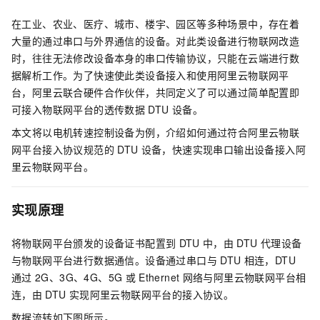
在工业、农业、医疗、城市、楼宇、园区等多种场景中，存在着
大量的通过串口与外界通信的设备。对此类设备进行物联网改造
时，往往无法修改设备本身的串口传输协议，只能在云端进行数
据解析工作。为了快速使此类设备接入和使用阿里云物联网平
台，阿里云联合硬件合作伙伴，共同定义了可以通过简单配置即
可接入物联网平台的透传数据
DTU
设备。
本文将以电机转速控制设备为例，介绍如何通过符合阿里云物联
网平台接入协议规范的
DTU
设备，快速实现串口输出设备接入阿
里云物联网平台。
实现原理
将物联网平台颁发的设备证书配置到
DTU
中，由
DTU
代理设备
与物联网平台进行数据通信。设备通过串口与
DTU
相连，DTU
通过
2G、3G、4G、5G
或
Ethernet
网络与阿里云物联网平台相
连，由
DTU
实现阿里云物联网平台的接入协议。
数据流转如下图所示。