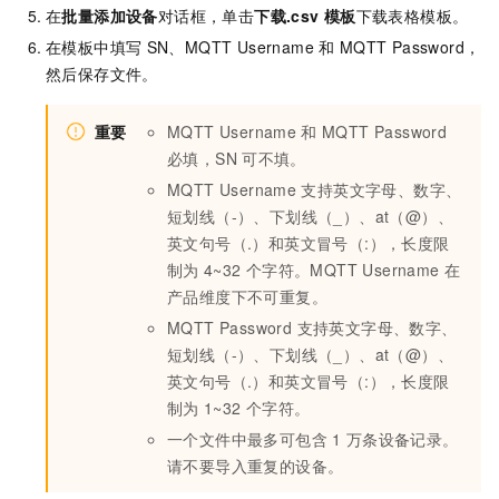
在
批量添加设备
对话框，单击
下载.csv
模板
下载表格模板。
在模板中填写
SN、MQTT Username
和
MQTT Password，
然后保存文件。
重要
MQTT Username
和
MQTT Password
必填，SN
可不填。
MQTT Username
支持英文字母、数字、
短划线（-）、下划线（_）、at（@）、
英文句号（.）和英文冒号（:），长度限
制为
4~32
个字符。MQTT Username
在
产品维度下不可重复。
MQTT Password 支持英文字母、数字、
短划线（-）、下划线（_）、at（@）、
英文句号（.）和英文冒号（:），长度限
制为
1~32
个字符。
一个文件中最多可包含
1
万条设备记录。
请不要导入重复的设备。