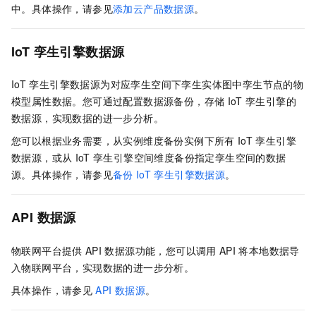
中。具体操作，请参见
添加云产品数据源
。
IoT
孪生引擎数据源
IoT
孪生引擎数据源为对应孪生空间下孪生实体图中孪生节点的物
模型属性数据。您可通过配置数据源备份，存储
IoT
孪生引擎的
数据源，实现数据的进一步分析。
您可以根据业务需要，从实例维度备份实例下所有
IoT
孪生引擎
数据源，或从
IoT
孪生引擎空间维度备份指定孪生空间的数据
源。具体操作，请参见
备份
IoT
孪生引擎数据源
。
API
数据源
物联网平台提供
API
数据源功能，您可以调用
API
将本地数据导
入物联网平台，实现数据的进一步分析。
具体操作，请参见
API
数据源
。