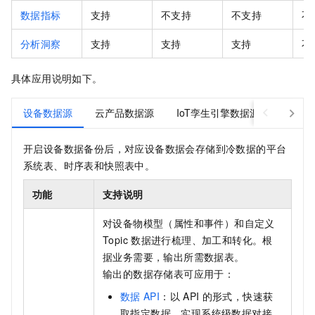
数据指标
支持
不支持
不支持
不
分析洞察
支持
支持
支持
不
具体应用说明如下。
设备数据源
云产品数据源
IoT孪生引擎数据源
API数
开启设备数据备份后，对应设备数据会存储到冷数据的平台
系统表、时序表和快照表中。
功能
支持说明
对设备物模型（属性和事件）和自定义
Topic
数据进行梳理、加工和转化。根
据业务需要，输出所需数据表。
输出的数据存储表可应用于：
数据
API
：以
API
的形式，快速获
取指定数据，实现系统级数据对接。