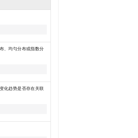
文戏情感细腻自然，动作戏激烈拳拳到肉，实现更强表演能力
支持中英文自由切换，具备更强的噪声鲁棒性
云聚AI 严选权益
SSL 证书
，一键激活高效办公新体验
精选AI产品，从模型到应用全链提效
堡垒机
AI 用量加速计划
应用
防火墙
、识别商机，让客服更高效、服务更出色。
新老同享，达量后返
千问办公
主机安全
NEW
的智能体编程平台
一站式AI生产力平台
布、均匀分布或指数分
AI 应用及服务市场
伶鹊
企业级人与Agent协作平台，接入和调度多个数字员工
智能客服平台，对话机器人、对话分析、智能外呼
AI 应用
大模型服务平台百炼 - 全妙
大模型
应用创作平台
多模态内容创作工具，已接入 DeepSeek
变化趋势是否存在关联
自然语言处理
数据标注
机器学习
息提取
与 AI 智能体进行实时音视频通话
从文本、图片、视频中提取结构化的属性信息
构建支持视频理解的 AI 音视频实时通话应用