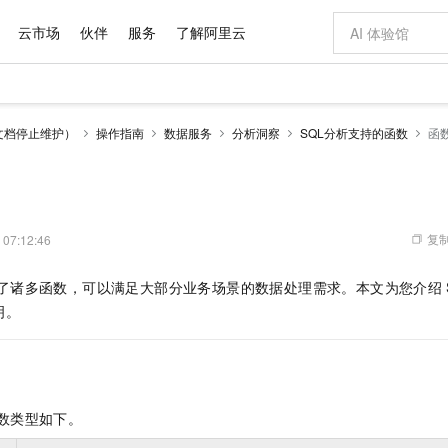
云市场
伙伴
服务
了解阿里云
AI 特惠
数据与 API
成为产品伙伴
企业增值服务
最佳实践
价格计算器
AI 场景体
基础软件
产品伙伴合
阿里云认证
市场活动
配置报价
大模型
文档停止维护）
操作指南
数据服务
分析洞察
SQL分析支持的函数
函
自助选配和估算价格
新方式
域名与网站
睿译宝，AI翻译排版一步到位
智启 AI 普惠权益
产品生态集成认证中心
企业支持计划
云上春晚
千问官方 MaaS 平台，为开发者和 Agent 而生，新用户赠送 1 亿 + tokens 额度
云服务器 EC
Qwen Aud
AI Coding
阿里云Maa
2026 阿里云
为企业打
数据集
Windows
大模型认证
模型
NEW
NEW
交付可用成果
值低价云产品抢先购
提供智能易用的域名与建站服务
上传文档即自动完成翻译和格式还原
至高享 1亿+免费 tokens，加速 Al 应用落地
安全可靠、弹
智能编程，一键
产品生态伙伴
专家技术服务
云上奥运之旅
弹性计算合作
阿里云中企出
手机三要素
宝塔 Linux
全部认证
价格优势
有专属领域专家
对象存储 OSS
GLM-5.2：长任务时代开源旗舰模型
阿里云 OPC 创新助力计划
云数据库 RD
即刻拥有 DeepS
AI 电商营销
产品生态伙伴工作台
企业增值服务台
云栖战略参考
云存储合作计
云栖大会
身份实名认证
CentOS
训练营
推动算力普惠，释放技术红利
的大模型服务
最高返9万
多领域专家智能体,一键组建 AI 虚拟交付团队
至高百万元 Token 补贴，加速一人公司成长
稳定、安全、高性价比、高性能的云存储服务
真正可用的 1M 上下文,一次完成代码全链路开发
轻松解锁专属 Dee
从图文生成到
复制
 07:12:46
云上的中国
数据库合作计
活动全景
短信
Docker
图片和
站式影视创作平台
人工智能平台 PAI
Hermes Agent，打造自进化智能体
Token Plan 模型订阅计划
Qoder
5 分钟轻松部署
AI 广告创作
企业成长
大模型
NEW
信息公告
了诸多函数，可以满足大部分业务场景的数据处理需求。本文为您介绍
看见新力量
云网络合作计
OCR 文字识别
JAVA
级电脑
证享300元代金券
可视化编排打通从文字构思到成片全链路闭环
一站式AI开发、训练和推理服务
自主进化，持久记忆，越用越聪明
Qwen3.8-Max 首发尝鲜，限时加量 10 倍，夜间低至2折
面向真实软件
图文、视频一
Kimi-K3
HappyHors
明。
NEW
魔搭 Mode
loud
服务实践
官网公告
Kimi 最新旗舰模型，长程编程与推理利器
让文字生成流
金融模力时刻
Salesforce O
版
发票查验
全能环境
Qoder CN
Claude Code + GStack 打造工程团队
千问办公，限时限量积分加倍
云原生数据库 P
低代码高效构
AI 建站
NEW
作计划
计划
创新中心
魔搭 ModelSc
健康状态
让AI从“聊天伙伴”进化为能干活的“数字员工”
覆盖公网/内网、递归/权威、移动APP等全场景解析服务
安装技能 GStack，拥有专属 AI 工程团队
你的AI工作搭子，覆盖日常办公高频场景
基于千问大模型等，支持代码智能生成、研发智能问答
0 代码专业建
客户案例
天气预报查询
操作系统
Deepseek-v4-pro
HappyHors
态合作计划
态智能体模型
旗舰 MoE 大模型，百万上下文与顶尖推理能力
图生视频，流
Compute
同享
容器服务 Kubernetes 版 ACK
万小智 AI 建站低至 15元/月
云防火墙
AI 短剧/漫剧
快递物流查询
WordPress
成为服务伙
高校合作
数类型如下。
式云数据仓库
点，立即开启云上创新
提供一站式管理容器应用的 K8s 服务
送.CN域名，送备案服务码
云原生的云上
AI助力短剧
GLM-5.2
Wan2.7-T
Ubuntu