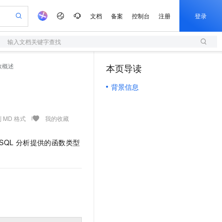
文档
备案
控制台
注册
登录
输入文档关键字查找
验
作计划
器
AI 活动
专业服务
服务伙伴合作计划
开发者社区
加入我们
服务平台百炼
阿里云 OPC 创新助力计划
数概述
本页导读
（1）
一站式生成采购清单，支持单品或批量购买
S
io：打造专属 AI 语音助手
S产品伙伴计划（繁花）
峰会
造的大模型服务与应用开发平台
轻量应用服务器
一句话生成原生可编辑精美 PPT 文稿
AI 生产力先锋
Al MaaS 服务伙伴赋能合作
域名
博文
Careers
至高可申请百万元
背景信息
性可伸缩的云计算服务
开启高性价比 AI 编程新体验
Qwen-Audio-3.0-Realtime 端到端实时语音角色扮演
输入一句话想法, 轻松生成专业的 PPT
先锋实践拓展 AI 生产力的边界
快速构建应用程序和网站，即刻迈出上云第一步
Token 补贴，五大权
计划
海大会
伙伴信用分合作计划
商标
问答
社会招聘
益加速 OPC 成功
S
eek-V4-Pro
数字证书管理服务（原SSL证书）
一键部署幻兽帕鲁游戏服务器
飞天发布时刻
HOT
划
备案
电子书
校园招聘
pSeek-V4-Pro
视频创作，一键激活电商全链路生产力
全托管，含MySQL、PostgreSQL、SQL Server、MariaDB多引擎
实现全站HTTPS，呈现可信的WEB访问
一键购买专属联机服务器，轻松开启游戏
所见，即是所愿
 MD 格式
我的收藏
更多支持
划
公司注册
镜像站
视频生成
语音识别与合成
专属 QwenPaw
短信服务
漫剧工坊：一站式动画创作平台
AI 实训营
HOT
SQL
分析提供的函数类型
合作伙伴培训与认证
划
上云迁移
的智能体编程平台
站生成，高效打造优质广告素材
从聊天伙伴进化为能主动干活的本地数字员工
快速生产连贯的高质量长漫剧
从基础到进阶，Agent 创客手把手教你
国内短信简单易用，安全可靠，秒级触达，全球覆盖200+国家和地区。
e-1.1-T2V
Qwen3-TTS-Flash
lScope
我要反馈
查询合作伙伴
畅细腻的高质量视频
离线语音合成大模型，多语言方言自适应，低延迟高稳定
n Alibaba Cloud ISV 合作
代维服务
olarDB
建企业门户网站
大数据开发治理平台 DataWorks
10 分钟搭建微信、支付宝小程序
创新加速
ope
登录合作伙伴管理后台
我要建议
站，无忧落地极速上线
以可视化方式快速构建移动和 PC 门户网站
100%兼容MySQL、PostgreSQL，兼容Oracle，支持集中和分布式
高效部署网站，快速应用到小程序
Data Agent 驱动的一站式 Data+AI 开发治理平台
e-1.1-I2V
Cosyvoice-V3-Flash
安全
畅自然，细节丰富
高表现力语音合成大模型，语音克隆听感自然
我要投诉
上云场景组合购
伴
边界网络安全防护产品
漫剧创作，剧本、分镜、视频高效生成
覆盖90%+业务场景，专享组合折扣价
2V
VPN
Fun-ASR