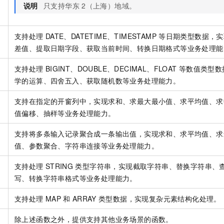
一个 AI 助手
即刻拥有 DeepSeek-R1 满血版
超强辅助，Bol
说明
只支持华东
2（上海）地域。
在企业官网、通讯软件中为客户提供 AI 客服
多种方案随心选，轻松解锁专属 DeepSeek
支持处理
DATE、DATETIME、TIMESTAMP
等日期类型数据，实
差值、提取日期字段、获取当前时间、转换日期格式等业务处理能
支持处理
BIGINT、DOUBLE、DECIMAL、FLOAT
等数值类型数
学的运算、四舍五入、获取随机数等业务处理能力。
支持在指定的开窗列中，实现求和、求最大最小值、求平均值、求
值偏移、抽样等业务处理能力。
支持将多条输入记录聚合成一条输出值，实现求和、求平均值、求
值、参数聚合、字符串连接等业务处理能力。
支持处理
STRING
类型字符串，实现截取字符串、替换字符串、
写、转换字符串格式等业务处理能力。
支持处理
MAP
和
ARRAY
类型数据，实现复杂元素结构化处理。
除上述函数之外，提供支持其他业务场景的函数。