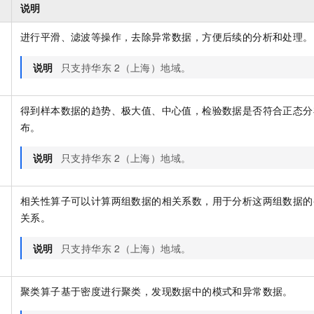
服务生态伙伴
视觉 Coding、空间感知、多模态思考等全面升级
1M上下文，专为长程任务能力而生
云工开物
说明
企业应用
Night Plan 支持 Qwen 3.8-Max
AI 办公
NEW
Red Hat
30+ 款产品免费体验
夜间 5 折，Qwen/Meoo/TokenPlan 客户专享
AI智能应用
科研合作
进行平滑、滤波等操作，去除异常数据，方便后续的分析和处理。
ERP
堂（旗舰版）
SUSE
智能客服
AI 应用构建
大模型原生
CRM
说明
只支持华东
2（上海）地域。
2个月
自动承接线索
建站小程序
Qoder
大模型服务平台百炼-应用模版
OA 办公系统
HOT
NEW
面向真实软件
个人版上线、团队版降价；千问3.8-Max首发发尝鲜
丰富多元化的应用模版和解决方案
得到样本数据的趋势、极大值、中心值，检验数据是否符合正态分
力提升
财税管理
模板建站
布。
万有无界
大模型服务平台百炼-智能体
400电话
定制建站
的模型效果
灵活可视化地构建企业级 Agent
说明
只支持华东
2（上海）地域。
方案
广告营销
模板小程序
秒悟
人工智能平台 PAI
定制小程序
云端极速 AI 
新一代 AI 视频生成模型，深度适配广告营销等场景
AI Native 的算法工程平台，一站式完成建模、训练、推理服务部署
相关性算子可以计算两组数据的相关系数，用于分析这两组数据的
APP 开发
关系。
建站系统
说明
只支持华东
2（上海）地域。
AI 应用
10分钟微调：让0.6B模型媲美235B模型
多模态数据信
聚类算子基于密度进行聚类，发现数据中的模式和异常数据。
依托云原生高可用架构,实现Dify私有化部署
用1%尺寸在特定领域达到大模型90%以上效果