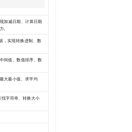
t.diy 一步搞定创意建站
构建大模型应用的安全防护体系
通过自然语言交互简化开发流程,全栈开发支持
通过阿里云安全产品对 AI 应用进行安全防护
现加减日期、计算日期
力。
据，实现转换进制、数
中间值、数值排序、数
最大最小值、求平均
查找字符串、转换大小