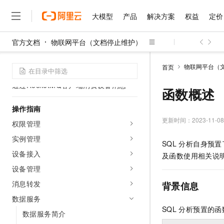
快速入门
大模型
产品
解决方案
权益
定价
企业版实例快速入门
公共实例快速入门
官方文档
物联网平台（文档停止维护）
大模型
产品
解决方案
权益
定价
云市场
伙伴
服务
了解阿里云
使用MQTT.fx接入物联网平台
精选产品
精选解决方案
普惠上云
产品定价
精选商城
成为销售伙伴
售前咨询
为什么选择阿里云
千问AI平台
物联网平台（
首页
使用自定义Topic进行通信
了解云产品的定价详情
大模型服务平台百炼
千问办公，解锁你的工作
普惠上云 官方力荐
分销伙伴
在线服务
网站建设
什么是云计算
大
通过RocketMQ客户端消费设备消息
大模型服务与应用平台
企业级Agent产品，直接
云服务器38元/年起，超
函数概述
咨询伙伴
多端小程序
技术领先
云上成本管理
售后服务
千问大模型
Agency Agents：拥
官方推荐返现计划
操作指南
大模型
大模型
精选产品
精选解决方案
Salesforce 国际版订阅
稳定可靠
管理和优化成本
多元化、高性能、安全可靠
推荐新用户得奖励，单订单
更新时间：
2023-11-08
销售伙伴合作计划
权限管理
自助服务
友盟天域
安全合规
人工智能与机器学习
AI
文本生成
实例管理
无影云电脑
HappyHorse 打造一
云工开物
SQL
分析自身预置
无影生态合作计划
在线服务
观测云
分析师报告
随时随地安全接入的云上超
高校专属算力普惠，学生认
计算
互联网应用开发
设备接入
Qwen3.8-Max
及函数使用相关说
HOT
Salesforce On Alibaba C
工单服务
智能体时代全能旗舰模型
Tuya 物联网平台阿里云
研究报告与白皮书
设备管理
云解析DNS
快速拥有专属 OpenClaw
Consulting Partner 合
大数据
容器
免费试用
短信专区
消息转发
背景信息
蓝凌 OA
Qwen3.7-Plus
AI 大模型销售与服务生
现代化应用
存储
天池大赛
能看、能想、能动手的多模
数据服务
云原生大数据计算服务 Max
解决方案免费试用 新老
电子合同
SQL
分析预置的函
面向分析的企业级SaaS模
最高领取价值200元试用
安全
数据服务简介
网络与CDN
AI 算法大赛
Qwen3-VL-Plus
畅捷通