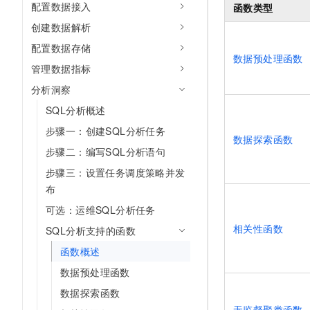
配置数据接入
函数类型
AI 产品 免费试用
网络
安全
云开发大赛
Tableau 订阅
创建数据解析
1亿+ 大模型 tokens 和 
可观测
入门学习赛
中间件
AI空中课堂在线直播课
配置数据存储
140+云产品 免费试用
数据预处理函数
大模型服务
上云与迁云
管理数据指标
产品新客免费试用，最长1
数据库
生态解决方案
分析洞察
千问AI平台-Token Plan
企业出海
大模型ACA认证体验
大数据计算
SQL分析概述
助力企业全员 AI 认知与能
行业生态解决方案
政企业务
媒体服务
步骤一：创建SQL分析任务
千问AI平台-模型体验
数据探索函数
开发者生态解决方案
在线体验全尺寸、多种模态
步骤二：编写SQL分析语句
企业服务与云通信
AI 开发和 AI 应用解决
步骤三：设置任务调度策略并发
Happy 系列大模型
域名与网站
布
可选：运维SQL分析任务
终端用户计算
相关性函数
SQL分析支持的函数
Serverless
大模型解决方案
函数概述
开发工具
数据预处理函数
快速部署 Dify，高效搭建 
数据探索函数
迁移与运维管理
无监督聚类函数