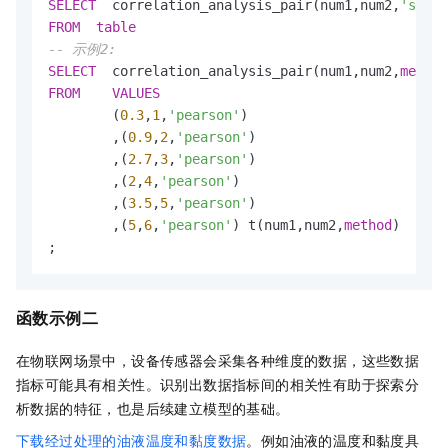
SELECT
  correlation_analysis_pair(num1,num2,
'spear
FROM
table
-- 示例2:
SELECT
  correlation_analysis_pair(num1,num2,
method
FROM
VALUES
        (
0.3
,
1
,
'pearson'
)

        ,(
0.9
,
2
,
'pearson'
)

        ,(
2.7
,
3
,
'pearson'
)

        ,(
2
,
4
,
'pearson'
)

        ,(
3.5
,
5
,
'pearson'
)

        ,(
5
,
6
,
'pearson'
) t(num1,num2,
method
)

;
函数示例二
在物联网场景中，设备传感器会采集各种维度的数据，这些数据
指标可能具有相关性。识别出数据指标间的相关性有助于探索分
析数据的特征，也是后续建立模型的基础。
下载经过处理的油液温度和黏度数据
。例如油液的温度和黏度具