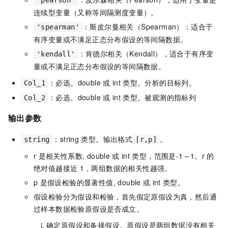
连续型变量（又称等间隔测度变量）。
：斯皮尔曼相关（Spearman）：适合于
'spearman'
有序变量或不满足正态分布假设的等间隔数据。
：肯德尔相关（Kendall），适合于有序变
'kendall'
量或不满足正态分布假设的等间隔数据。
：必选。double
或
int
类型。分析的目标列。
Col_1
：必选。double
或
int
类型。被观测的指标列
Col_2
输出参数
：string
类型。输出格式
。
string
[r,p]
r
是相关性系数, double
或
int
类型，范围是-1～1。r
的
绝对值越接近
1，两组数据的相关性越强。
p
是假设检验的显著性值, double
或
int
类型。
假设检验分为假设和检验，首先假定原假设为真，然后通
过样本数据检验原假设是否成立。
确定原假设和备择假设。原假设是两组数据没有相关