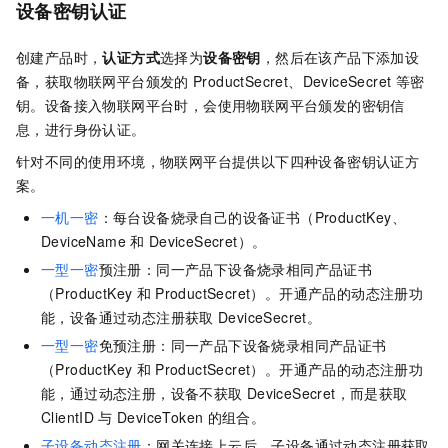
设备密钥认证
创建产品时，
认证方式
选择为
设备密钥
，然后在该产品下添加设
备，获取物联网平台颁发的
ProductSecret、DeviceSecret
等密
钥。设备接入物联网平台时，会使用物联网平台颁发的密钥信
息，进行身份认证。
针对不同的使用环境，物联网平台提供以下四种设备密钥认证方
案。
一机一密
：每台设备烧录自己的设备证书（ProductKey、
DeviceName
和
DeviceSecret）。
一型一密
预注册：同一产品下设备烧录相同产品证书
（ProductKey
和
ProductSecret）。开通产品的动态注册功
能，设备通过动态注册获取
DeviceSecret。
一型一密
免预注册：同一产品下设备烧录相同产品证书
（ProductKey
和
ProductSecret）。开通产品的动态注册功
能，通过动态注册，设备不获取
DeviceSecret，而是获取
ClientID
与
DeviceToken
的组合。
子设备动态注册
：网关连接上云后，子设备通过动态注册获取