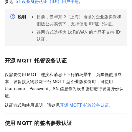
参见
IoT
设备身份认证（ID²）用户手册
。
说明
目前，
仅华东
2（上海）地域的企业版实例和
旧版公共实例下
，支持使用
ID²证书认证。
连网方式选择为
LoRaWAN
的产品不支持
ID²
认证。
开源
MQTT
托管设备认证
仅需要使用
MQTT
连接和消息上下行的场景中，为降低使用成
本，设备接入物联网平台
MQTT
型
企业版实例时，可使用
Username、Password、SN
信息作为设备密钥进行设备身份认
证。
认证方式和使用说明，请参见
开源
MQTT
托管设备认证
。
使用
MQTT
的签名参数认证