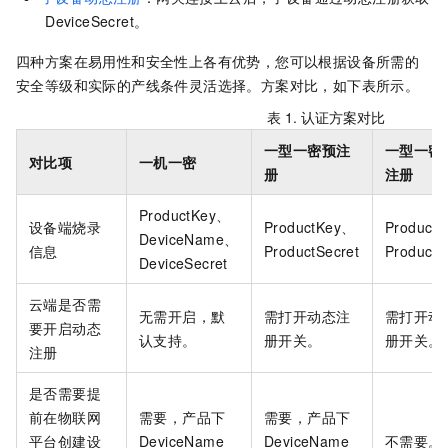
DeviceSecret。
四种方案在易用性和安全性上各有优势，您可以根据设备所需的
安全等级和实际的产线条件灵活选择。方案对比，如下表所示。
表 1.
认证方案对比
一型一密预注
一型一密
对比项
一机一密
册
注册
ProductKey、
设备端烧录
ProductKey、
Product
DeviceName、
信息
ProductSecret
ProductS
DeviceSecret
云端是否需
无需开启，默
需打开动态注
需打开动
要开启动态
认支持。
册开关。
册开关。
注册
是否需要提
前在物联网
需要，产品下
需要，产品下
平台创建设
DeviceName
DeviceName
不需要。