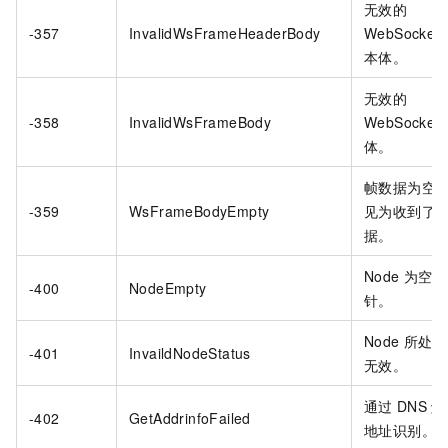
无效的
-357
InvalidWsFrameHeaderBody
WebSocket
本体。
无效的
-358
InvalidWsFrameBody
WebSocket
体。
帧数据为空，
-359
WsFrameBodyEmpty
见为收到了
据。
Node
为空指
-400
NodeEmpty
针。
Node
所处状
-401
InvaildNodeStatus
无效。
通过
DNS
解
-402
GetAddrinfoFailed
地址识别。