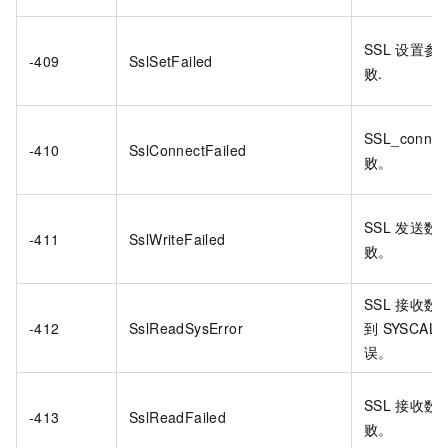
SSL
设置参
-409
SslSetFailed
败.
SSL_connec
-410
SslConnectFailed
败。
SSL
发送数
-411
SslWriteFailed
败。
SSL
接收数
-412
SslReadSysError
到
SYSCALL
误。
SSL
接收数
-413
SslReadFailed
败。