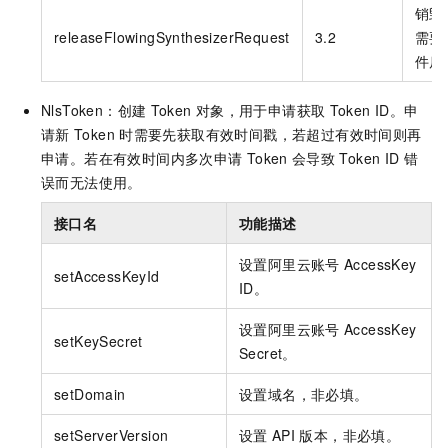
销毁
releaseFlowingSynthesizerRequest
3.2
需要
件后
NlsToken：创建
Token
对象，用于申请获取
Token ID。申
请新
Token
时需要先获取有效时间戳，若超过有效时间则再
申请。若在有效时间内多次申请
Token
会导致
Token ID
错
误而无法使用。
接口名
功能描述
设置阿里云账号
AccessKey
setAccessKeyId
ID。
设置阿里云账号
AccessKey
setKeySecret
Secret。
setDomain
设置域名，非必填。
setServerVersion
设置
API
版本，非必填。