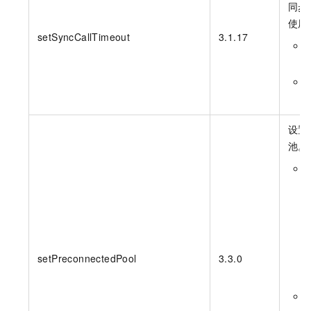
同步
使用
setSyncCallTimeout
3.1.17
设置
池。
setPreconnectedPool
3.3.0