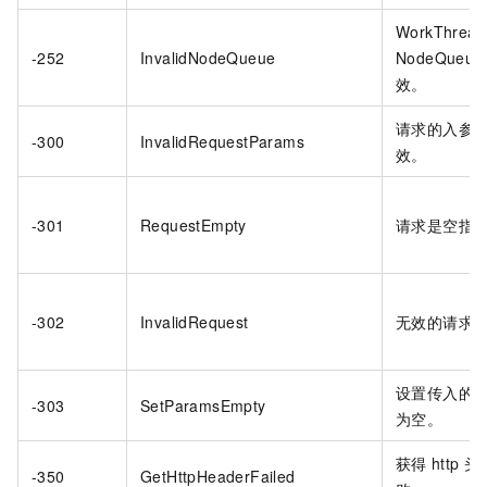
WorkThread
-252
InvalidNodeQueue
NodeQueue
效。
请求的入参
-300
InvalidRequestParams
效。
-301
RequestEmpty
请求是空指
-302
InvalidRequest
无效的请求
设置传入的
-303
SetParamsEmpty
为空。
获得
http
头
-350
GetHttpHeaderFailed