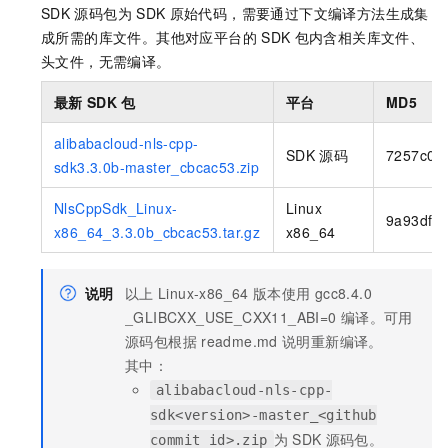
SDK
源码包为
SDK
原始代码，需要通过下文编译方法生成集
成所需的库文件。其他对应平台的
SDK
包内含相关库文件、
头文件，无需编译。
最新
SDK
包
平台
MD5
alibabacloud-nls-cpp-
SDK
源码
7257c09
sdk3.3.0b-master_cbcac53.zip
NlsCppSdk_Linux-
Linux
9a93df6
x86_64_3.3.0b_cbcac53.tar.gz
x86_64
说明
以上
Linux-x86_64
版本使用
gcc8.4.0
_GLIBCXX_USE_CXX11_ABI=0
编译。可用
源码包根据
readme.md
说明重新编译。
其中：
alibabacloud-nls-cpp-
sdk<version>-master_<github
为
SDK
源码包。
commit id>.zip