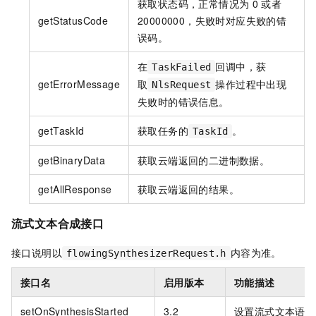
获取状态码，正常情况为
0
或者
getStatusCode
20000000，失败时对应失败的错
误码。
在
回调中，获
TaskFailed
getErrorMessage
取
操作过程中出现
NlsRequest
失败时的错误信息。
getTaskId
获取任务的
。
TaskId
getBinaryData
获取云端返回的二进制数据。
getAllResponse
获取云端返回的结果。
流式文本合成接口
接口说明以
内容为准。
flowingSynthesizerRequest.h
接口名
启用版本
功能描述
setOnSynthesisStarted
3.2
设置流式文本语音