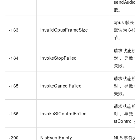
sendAudio
败。
opus
帧长无
-163
InvalidOpusFrameSize
默认为
640
节。
请求状态机
-164
InvokeStopFailed
对， 导致
st
失败。
请求状态机
-165
InvokeCancelFailed
对， 导致
st
失败。
请求状态机
-166
InvokeStControlFailed
对， 导致
stControl
失
-200
NlsEventEmpty
NLS
事件为