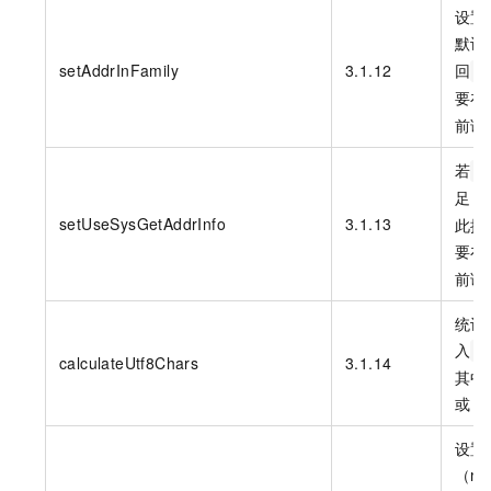
设置
默认
setAddrInFamily
3.1.12
回
I
要在
前调
若
l
足，
setUseSysGetAddrInfo
3.1.13
此接
要在
前调
统计
入
U
calculateUtf8Chars
3.1.14
其中
或
1
设置
（m