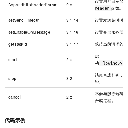
设置用户自定义
w
AppendHttpHeaderParam
2.x
参数。
header
setSendTimeout
3.1.14
设置发送超时时间
setEnableOnMessage
3.1.16
设置开启服务器返
获得当前请求的
getTaskId
3.1.17
t
启
start
2.x
动
FlowingSynt
结束合成任务，后
stop
3.2
毕。
不会与服务端确认
cancel
2.x
合成过程。
代码示例