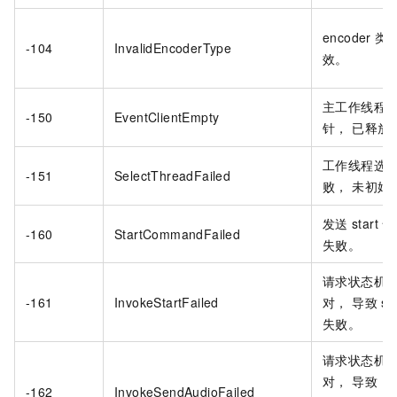
encoder
类
-104
InvalidEncoderType
效。
主工作线程
-150
EventClientEmpty
针， 已释放
工作线程选
-151
SelectThreadFailed
败， 未初始
发送
start
命
-160
StartCommandFailed
失败。
请求状态机
-161
InvokeStartFailed
对， 导致
st
失败。
请求状态机
对， 导致
-162
InvokeSendAudioFailed