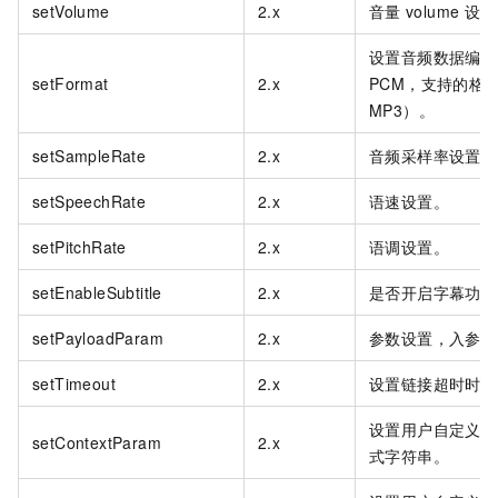
setVolume
2.x
音量
volume
设置
设置音频数据编码
setFormat
2.x
PCM，支持的格式
MP3）。
setSampleRate
2.x
音频采样率设置。
setSpeechRate
2.x
语速设置。
setPitchRate
2.x
语调设置。
setEnableSubtitle
2.x
是否开启字幕功能
setPayloadParam
2.x
参数设置，入参为
setTimeout
2.x
设置链接超时时间
设置用户自定义参
setContextParam
2.x
式字符串。