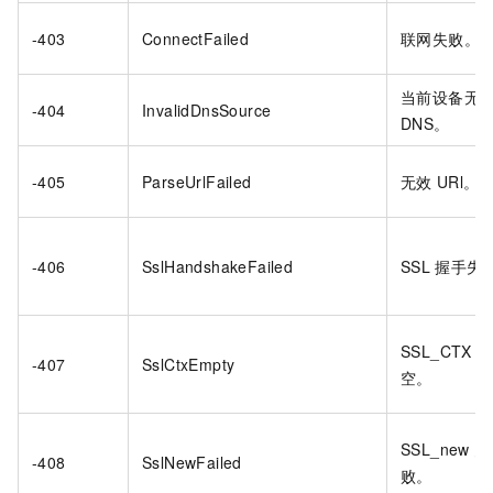
-403
ConnectFailed
联网失败。
当前设备无
-404
InvalidDnsSource
DNS。
-405
ParseUrlFailed
无效
URl。
-406
SslHandshakeFailed
SSL
握手失
SSL_CTX
未
-407
SslCtxEmpty
空。
SSL_new
失
-408
SslNewFailed
败。