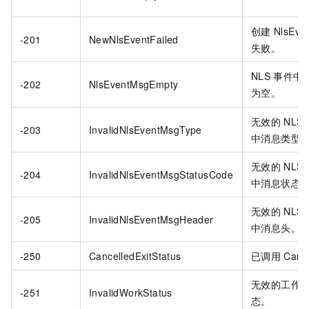
创建
NlsEve
-201
NewNlsEventFailed
失败。
NLS
事件中
-202
NlsEventMsgEmpty
为空。
无效的
NLS
-203
InvalidNlsEventMsgType
中消息类型
无效的
NLS
-204
InvalidNlsEventMsgStatusCode
中消息状态
无效的
NLS
-205
InvalidNlsEventMsgHeader
中消息头。
-250
CancelledExitStatus
已调用
Canc
无效的工作
-251
InvalidWorkStatus
态。