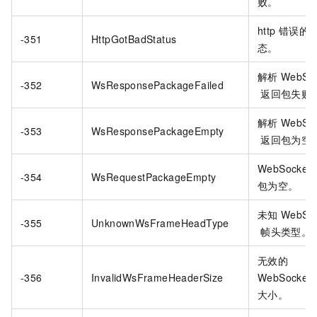
败。
http
错误的
-351
HttpGotBadStatus
态。
解析
WebSoc
-352
WsResponsePackageFailed
返回包失败
解析
WebSoc
-353
WsResponsePackageEmpty
返回包为空
WebSocket
-354
WsRequestPackageEmpty
包为空。
未知
WebSoc
-355
UnknownWsFrameHeadType
帧头类型。
无效的
-356
InvalidWsFrameHeaderSize
WebSocket
大小。