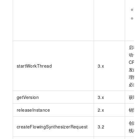
启动
动一
CPU
startWorkThread
3.x
发的
理解
必须
getVersion
3.x
获取
releaseInstance
2.x
销毁
创建
createFlowingSynthesizerRequest
3.2
线程