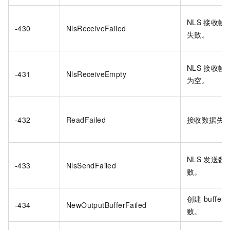
NLS
接收帧
-430
NlsReceiveFailed
失败。
NLS
接收帧
-431
NlsReceiveEmpty
为空。
-432
ReadFailed
接收数据失
NLS
发送数
-433
NlsSendFailed
败。
创建
buffer
-434
NewOutputBufferFailed
败。