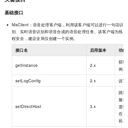
基础接口
NlsClient：语音处理客户端，利用该客户端可以进行一句话识
别、实时语音识别和语音合成的语音处理任务。该客户端为线
程安全，建议全局仅创建一个实例。
接口名
启用版本
功能
获取
getInstance
2.x
例。
setLogConfig
2.x
设置
跳过
服务
setDirectHost
3.x
需要
在
s
前。