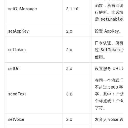
函数，所有回调从
setOnMessage
3.1.16
行解析。非必填。
需
setEnableOn
setAppKey
2.x
设置
AppKey。
口令认证。所有的
setToken
2.x
过
方
SetToken
使用。
setUrl
2.x
设置服务
URL
地
在同一个流式
TT
不超过
5000
字，
sendText
3.2
字，其中
1
个汉字
个标点或
1
个句
字符。
setVoice
2.x
发音人
voice
设置