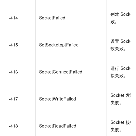
创建
Socket
-414
SocketFailed
败。
设置
Socket
-415
SetSocketoptFailed
数失败。
进行
Socket
-416
SocketConnectFailed
接失败。
Socket
发送
-417
SocketWriteFailed
失败。
Socket
接收
-418
SocketReadFailed
失败。