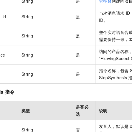
String
是
管控台
创建的项
当次消息请求
I
_id
String
是
ID。
整个实时语音合
String
是
需要保持一致，3
访问的产品名称
ace
String
是
“FlowingSpeech
指令名称，包含
S
String
是
StopSynthesis
is
指令
是否必
类型
说明
选
发音人，默认是
String
否