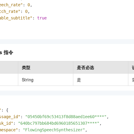
eech_rate"
:
0
,
tch_rate"
:
0
,
able_subtitle"
:
true
s
指令
类型
是否必选
String
是
"
:
{
ssage_id"
:
"05450bf69c53413f8d88aed1ee60****"
,
sk_id"
:
"640bc797bb684bd6960185651307****"
,
mespace"
:
"FlowingSpeechSynthesizer"
,