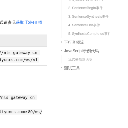
文戏情感细腻自然，动作戏激烈拳拳到肉，实现更强表演能力
支持中英文自由切换，具备更强的噪声鲁棒性
云聚AI 严选权益
SSL 证书
2. SentenceBegin事件
，一键激活高效办公新体验
精选AI产品，从模型到应用全链提效
堡垒机
3. SentenceSynthesis事件
式请参见
获取
Token
概
AI 用量加速计划
应用
4. SentenceEnd事件
防火墙
、识别商机，让客服更高效、服务更出色。
新老同享，达量后返
5. SynthesisCompleted事件
千问办公
主机安全
NEW
下行音频流
的智能体编程平台
一站式AI生产力平台
JavaScript示例代码
AI 应用及服务市场
//nls-gateway-cn-
伶鹊
流式播放器说明
iyuncs.com/ws/v1
企业级人与Agent协作平台，接入和调度多个数字员工
智能客服平台，对话机器人、对话分析、智能外呼
AI 应用
测试工具
大模型服务平台百炼 - 全妙
大模型
应用创作平台
多模态内容创作工具，已接入 DeepSeek
自然语言处理
数据标注
/nls-gateway-cn-
机器学习
liyuncs.com:80/ws/
息提取
与 AI 智能体进行实时音视频通话
从文本、图片、视频中提取结构化的属性信息
构建支持视频理解的 AI 音视频实时通话应用