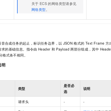
一个 AI 助手
即刻拥有 DeepSeek-R1 满血版
超强辅助，Bol
关于
ECS
的网络类型请参见
在企业官网、通讯软件中为客户提供 AI 客服
多种方案随心选，轻松解锁专属 DeepSeek
网络类型
。
语音合成任务的起止，标识任务边界，以
JSON
格式的
Text Frame
方
请求的基础信息。指令由
Header
和
Payload
两部分组成，其中
Heade
分格式各不相同。
说明
：
是否必
类型
说明
选
请求头
-
-