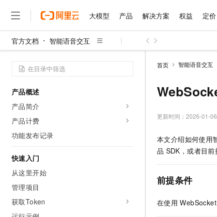
大模型
产品
解决方案
权益
定价
官方文档
智能语音交互
大模型
产品
解决方案
权益
定价
云市场
伙伴
服务
了解阿里云
精选产品
精选解决方案
普惠上云
产品定价
精选商城
成为销售伙伴
售前咨询
为什么选择阿里云
千问AI平台
智能语音交互
首页
了解云产品的定价详情
大模型服务平台百炼
睿译宝，AI翻译排版一
普惠上云 官方力荐
分销伙伴
在线服务
网站建设
什么是云计算
大
大模型服务与应用平台
上传文档即自动完成翻译和
云服务器38元/年起，超
WebSoc
产品概述
咨询伙伴
多端小程序
技术领先
云上成本管理
售后服务
千问大模型
GLM-5.2：长任务时代
官方推荐返现计划
大模型
产品简介
大模型
精选产品
精选解决方案
Salesforce 国际版订阅
稳定可靠
管理和优化成本
多元化、高性能、安全可靠
推荐新用户得奖励，单订单
更新时间：
2026-01-06
销售伙伴合作计划
产品计费
自助服务
友盟天域
安全合规
人工智能与机器学习
AI
文本生成
无影云电脑
Hermes Agent，打造
云工开物
功能发布记录
本文介绍如何使用
无影生态合作计划
在线服务
观测云
分析师报告
随时随地安全接入的云上超
自主进化，持久记忆，越用
高校专属算力普惠，学生认
计算
互联网应用开发
Qwen3.8-Max
品
SDK，或者目前
HOT
Salesforce On Alibaba C
工单服务
快速入门
智能体时代全能旗舰模型
Tuya 物联网平台阿里云
研究报告与白皮书
云解析DNS
快速拥有专属 OpenClaw
Consulting Partner 合
大数据
容器
从这里开始
免费试用
短信专区
前提条件
蓝凌 OA
Qwen3.7-Plus
AI 大模型销售与服务生
管理项目
现代化应用
存储
天池大赛
能看、能想、能动手的多模
云原生大数据计算服务 Max
解决方案免费试用 新老
电子合同
获取Token
在使用
WebSocket
面向分析的企业级SaaS模
最高领取价值200元试用
安全
网络与CDN
AI 算法大赛
Qwen3-VL-Plus
畅捷通
运行示例