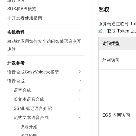
AI 产品 免费试用
网络
安全
云开发大赛
SDK和API概览
鉴权
Tableau 订阅
1亿+ 大模型 tokens 和 
非开发者使用指南
可观测
入门学习赛
中间件
AI空中课堂在线直播课
服务端通过临时
To
140+云产品 免费试用
大模型服务
上云与迁云
产品新客免费试用，最长1
述
。获取
Token
之
数据库
实践教程
生态解决方案
千问AI平台-Token Plan
移动端应用如何安全访问智能语音交互
企业出海
大模型ACA认证体验
访问类型
大数据计算
服务
助力企业全员 AI 认知与能
行业生态解决方案
政企业务
媒体服务
千问AI平台-模型体验
外网访问
开发者生态解决方案
开发参考
在线体验全尺寸、多种模态
企业服务与云通信
语音合成CosyVoice大模型
AI 开发和 AI 应用解决
Happy 系列大模型
语音合成
域名与网站
语音合成
终端用户计算
长文本语音合成
Serverless
大模型解决方案
SSML标记语言介绍
ECS
内网访问
流式文本语音合成
开发工具
快速部署 Dify，高效搭建 
快速开始
迁移与运维管理
接口说明