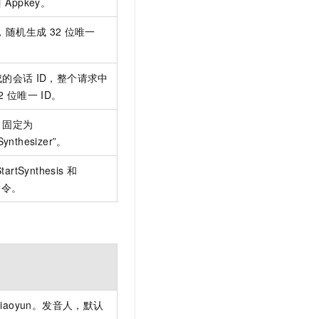
目
Appkey。
D，随机生成
32
位唯一
成的会话
ID，整个请求中
2
位唯一
ID。
，固定为
Synthesizer”。
tartSynthesis
和
指令。
xiaoyun。发音人，默认