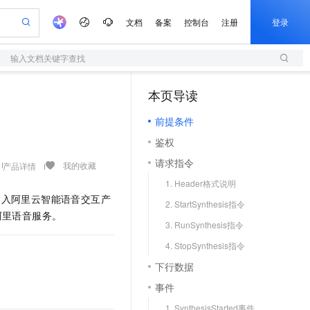
文档
备案
控制台
注册
登录
输入文档关键字查找
验
作计划
器
AI 活动
专业服务
服务伙伴合作计划
开发者社区
加入我们
服务平台百炼
阿里云 OPC 创新助力计划
本页导读
（1）
一站式生成采购清单，支持单品或批量购买
S
可编辑精美 PPT 文稿
S产品伙伴计划（繁花）
峰会
造的大模型服务与应用开发平台
轻量应用服务器
Agency Agents：拥有专属领域专家
AI 生产力先锋
Al MaaS 服务伙伴赋能合作
域名
博文
Careers
至高可申请百万元
前提条件
性可伸缩的云计算服务
 轻松生成专业的 PPT
开启高性价比 AI 编程新体验
先锋实践拓展 AI 生产力的边界
快速构建应用程序和网站，即刻迈出上云第一步
多领域专家智能体,一键组建 AI 虚拟交付团队
Token 补贴，五大权
计划
海大会
伙伴信用分合作计划
商标
问答
社会招聘
鉴权
益加速 OPC 成功
S
帕鲁游戏服务器
数字证书管理服务（原SSL证书）
HappyHorse 打造一站式影视创作平台
飞天发布时刻
HOT
划
备案
电子书
校园招聘
请求指令
联机服务器，轻松开启游戏
视频创作，一键激活电商全链路生产力
全托管，含MySQL、PostgreSQL、SQL Server、MariaDB多引擎
实现全站 HTTPS，呈现可信的 Web 访问
所见，即是所愿
可视化编排打通从文字构思到成片全链路闭环
我的收藏
产品详情
更多支持
划
公司注册
镜像站
1. Header格式说明
视频生成
语音识别与合成
 智能体与工作流应用
短信服务
漫剧工坊：一站式动画创作平台
AI 实训营
引入阿里云智能语音交互产
合作伙伴培训与认证
2. StartSynthesis指令
划
上云迁移
的智能体编程平台
站生成，高效打造优质广告素材
通过阿里云百炼高效搭建AI应用,助力高效开发
快速生产连贯的高质量长漫剧
从基础到进阶，Agent 创客手把手教你
国内短信简单易用，安全可靠，秒级触达，全球覆盖200+国家和地区。
e-1.1-T2V
Qwen3-TTS-Flash
阿里语音服务。
lScope
我要反馈
查询合作伙伴
3. RunSynthesis指令
畅细腻的高质量视频
离线语音合成大模型，多语言方言自适应，低延迟高稳定
n Alibaba Cloud ISV 合作
代维服务
olarDB
建企业门户网站
大数据开发治理平台 DataWorks
10 分钟搭建微信、支付宝小程序
4. StopSynthesis指令
创新加速
ope
登录合作伙伴管理后台
我要建议
站，无忧落地极速上线
以可视化方式快速构建移动和 PC 门户网站
100%兼容MySQL、PostgreSQL，兼容Oracle，支持集中和分布式
高效部署网站，快速应用到小程序
Data Agent 驱动的一站式 Data+AI 开发治理平台
e-1.1-I2V
Cosyvoice-V3-Flash
下行数据
安全
畅自然，细节丰富
高表现力语音合成大模型，语音克隆听感自然
我要投诉
上云场景组合购
伴
事件
边界网络安全防护产品
漫剧创作，剧本、分镜、视频高效生成
覆盖90%+业务场景，专享组合折扣价
2V
VPN
Fun-ASR
1. SynthesisStarted事件