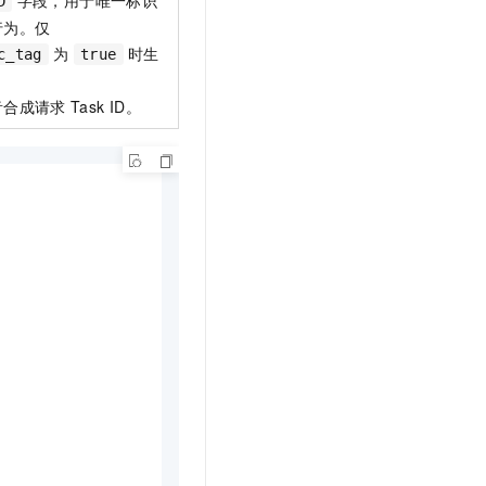
D
行为。仅
为
时生
c_tag
true
音合成请求
Task ID。