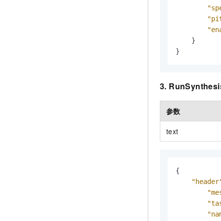
"sp
"pi
"en
}
}
3. RunSynthesi
参数
text
{
"header
"me
"ta
"na