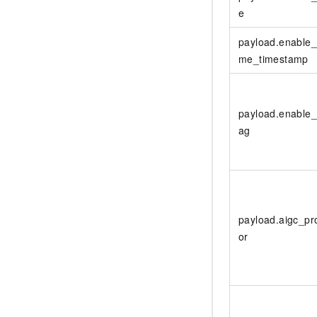
e
payload.enable
me_timestamp
payload.enable_
ag
payload.aigc_pr
or