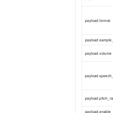
payload.format
payload.sample
payload.volume
payload.speech
payload.pitch_ra
payload.enable_s