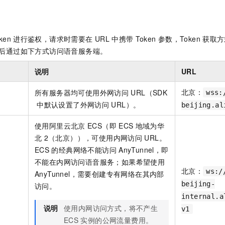
服务生态伙伴
视觉 Coding、空间感知、多模态思考等全面升级
1M上下文，专为长程任务能力而生
云工开物
企业应用
Night Plan 支持 Qwen 3.8-Max
AI 办公
NEW
Red Hat
30+ 款产品免费体验
夜间 5 折，Qwen/Meoo/TokenPlan 客户专享
AI智能应用
科研合作
ERP
堂（旗舰版）
SUSE
ken
进行鉴权，请求时需要在
URL
中携带
Token
参数，Token
获取方
智能客服
AI 应用构建
大模型原生
CRM
2个月
自动承接线索
后通过如下方式访问语音服务端。
建站小程序
Qoder
大模型服务平台百炼-应用模版
OA 办公系统
HOT
NEW
说明
URL
面向真实软件
个人版上线、团队版降价；千问3.8-Max首发发尝鲜
丰富多元化的应用模版和解决方案
力提升
财税管理
模板建站
北京：
所有服务器均可使用外网访问
URL（SDK
wss:
万有无界
大模型服务平台百炼-智能体
400电话
定制建站
中默认设置了外网访问
URL）。
beijing.al
的模型效果
灵活可视化地构建企业级 Agent
方案
广告营销
模板小程序
使用阿里云北京
ECS（即
ECS
地域为华
秒悟
人工智能平台 PAI
定制小程序
北
2（北京）），可使用内网访问
URL。
云端极速 AI 
新一代 AI 视频生成模型，深度适配广告营销等场景
AI Native 的算法工程平台，一站式完成建模、训练、推理服务部署
ECS
的经典网络不能访问
AnyTunnel，即
APP 开发
不能在内网访问语音服务；如果希望使用
北京：
ws:/
建站系统
AnyTunnel，需要创建专有网络在其内部
beijing-
访问。
internal.a
AI 应用
10分钟微调：让0.6B模型媲美235B模型
多模态数据信
说明
使用内网访问方式，将不产生
v1
依托云原生高可用架构,实现Dify私有化部署
用1%尺寸在特定领域达到大模型90%以上效果
ECS
实例的公网流量费用。