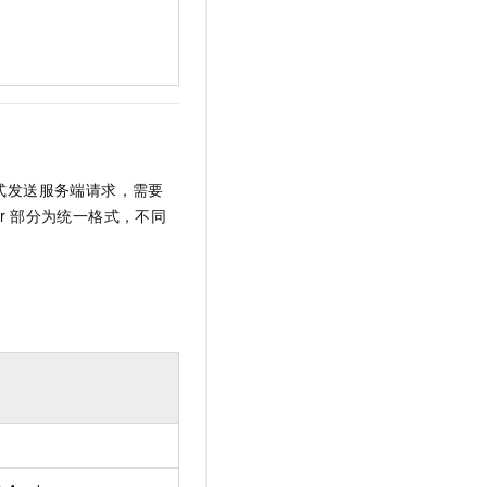
t.diy 一步搞定创意建站
构建大模型应用的安全防护体系
通过自然语言交互简化开发流程,全栈开发支持
通过阿里云安全产品对 AI 应用进行安全防护
式发送服务端请求，需要
r
部分为统一格式，不同