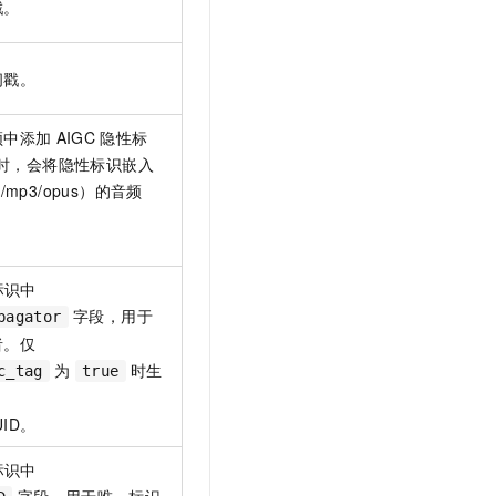
戳。
间戳。
频中添加
AIGC
隐性标
时，会将隐性标识嵌入
mp3/opus）的音频
标识中
字段，用于
pagator
者。仅
为
时生
c_tag
true
UID。
标识中
字段，用于唯一标识