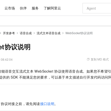
云市场
伙伴
服务
了解阿里云
AI 特惠
数据与 API
成为产品伙伴
企业增值服务
最佳实践
价格计算器
AI 场景体
基础软件
产品伙伴合
阿里云认证
市场活动
配置报价
大模型
开发参考
语音合成
流式文本语音合成
WebSocket协议说明
自助选配和估算价格
步到位
域名与网站
智启 AI 普惠权益
产品生态集成认证中心
企业支持计划
云上春晚
Qwen Audio：打造专属 AI 语音助手
千问官方 MaaS 平台，为开发者和 Agent 而生，新用户赠送 1 亿 + tokens 额度
云服务器 EC
一句话生成原生
AI Coding
阿里云Maa
2026 阿里云
为企业打
数据集
Windows
大模型认证
模型
NEW
NEW
格式还原
值低价云产品抢先购
提供智能易用的域名与建站服务
至高享 1亿+免费 tokens，加速 Al 应用落地
Qwen-Audio-3.0-Realtime 端到端实时语音角色扮演
安全可靠、弹
输入一句话想法,
智能编程，一键
ket协议说明
产品生态伙伴
专家技术服务
云上奥运之旅
弹性计算合作
阿里云中企出
手机三要素
宝塔 Linux
全部认证
价格优势
开源旗舰模型
对象存储 OSS
即刻拥有 DeepSeek-V4-Pro
阿里云 OPC 创新助力计划
云数据库 RD
一键部署幻兽
AI 电商营销
产品生态伙伴工作台
企业增值服务台
云栖战略参考
云存储合作计
云栖大会
身份实名认证
CentOS
训练营
推动算力普惠，释放技术红利
的大模型服务
最高返9万
真正可用的 1M 上下文,一次完成代码全链路开发
轻松解锁专属 DeepSeek-V4-Pro
至高百万元 Token 补贴，加速一人公司成长
稳定、安全、高性价比、高性能的云存储服务
一键购买专属
从图文生成到
复制 MD 格式
 08:42:04
云上的中国
数据库合作计
活动全景
短信
Docker
图片和
自进化智能体
人工智能平台 PAI
5 分钟轻松部署专属 QwenPaw
Token Plan 模型订阅计划
Qoder
高效搭建 AI
AI 广告创作
企业成长
大模型
NEW
HOT
信息公告
智能语音交互流式文本
WebSocket
协议使用语音合成。如果您不希望
看见新力量
云网络合作计
OCR 文字识别
JAVA
级电脑
越聪明
证享300元代金券
一站式AI开发、训练和推理服务
Qwen3.8-Max 首发尝鲜，限时加量 10 倍，夜间低至2折
从聊天伙伴进化为能主动干活的本地数字员工
面向真实软件
图文、视频一
Kimi-K3
HappyHors
提供的
SDK
不能满足您的要求，可以基于本文描述自行开发代码访问
NEW
魔搭 Mode
loud
服务实践
官网公告
Kimi 最新旗舰模型，长程编程与推理利器
让文字生成流
金融模力时刻
Salesforce O
版
发票查验
全能环境
Qoder CN
Claude Code + GStack 打造工程团队
千问办公，限时限量积分加倍
云原生数据库 P
低代码高效构
AI 建站
NEW
作计划
计划
创新中心
魔搭 ModelSc
健康状态
让AI从“聊天伙伴”进化为能干活的“数字员工”
覆盖公网/内网、递归/权威、移动APP等全场景解析服务
安装技能 GStack，拥有专属 AI 工程团队
你的AI工作搭子，覆盖日常办公高频场景
基于千问大模型等，支持代码智能生成、研发智能问答
0 代码专业建
客户案例
天气预报查询
操作系统
Deepseek-v4-pro
HappyHors
态合作计划
态智能体模型
旗舰 MoE 大模型，百万上下文与顶尖推理能力
图生视频，流
Compute
同享
容器服务 Kubernetes 版 ACK
万小智 AI 建站低至 15元/月
云防火墙
AI 短剧/漫剧
快递物流查询
WordPress
成为服务伙
高校合作
协议对接之前，请先阅读
接口说明
。
式云数据仓库
点，立即开启云上创新
提供一站式管理容器应用的 K8s 服务
送.CN域名，送备案服务码
云原生的云上
AI助力短剧
GLM-5.2
Wan2.7-T
Ubuntu