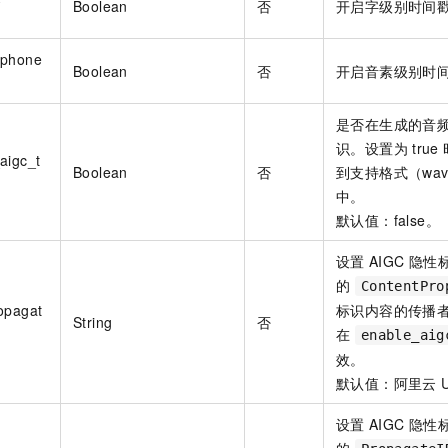
Boolean
否
开启字级别时间
_phone
Boolean
否
开启音素级别时
是否在生成的音
识。设置为
true
aigc_t
Boolean
否
到支持格式（wav/
中。
默认值：false。
设置
AIGC
隐性
的
ContentPro
opagat
标识内容的传播
String
否
在
enable_aig
效。
默认值：阿里云
设置
AIGC
隐性
的