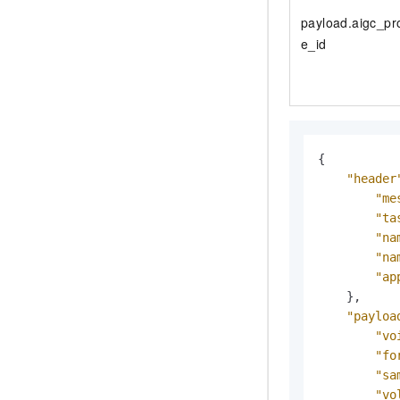
payload.aigc_pr
e_id
{
"header
"me
"ta
"na
"na
"ap
}
,
"payloa
"vo
"fo
"sa
"vo