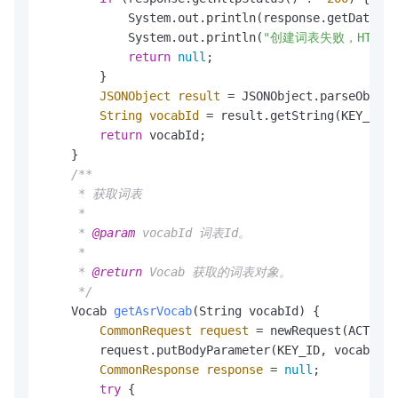
            System.out.println(response.getData())
            System.out.println(
"创建词表失败，HTTP
return
null
;

        }

JSONObject
result
=
 JSONObject.parseObject
String
vocabId
=
 result.getString(KEY_VOCA
return
 vocabId;

    }

/**

     * 获取词表

     *

     * 
@param
 vocabId 词表Id。

     *

     * 
@return
 Vocab 获取的词表对象。

     */
    Vocab 
getAsrVocab
(String vocabId)
 {

CommonRequest
request
=
 newRequest(ACTION_
        request.putBodyParameter(KEY_ID, vocabId);

CommonResponse
response
=
null
;

try
 {
