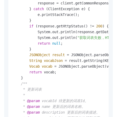
            response = client.getCommonResponse(re
        } 
catch
 (ClientException e) {

            e.printStackTrace();

        }

if
 (response.getHttpStatus() != 
200
) {

            System.out.println(response.getData())
            System.out.println(
"获取词表失败，HTTP
return
null
;

        }

JSONObject
result
=
 JSONObject.parseObject
String
vocabJson
=
 result.getString(KEY_VO
Vocab
vocab
=
 JSONObject.parseObject(vocab
return
 vocab;

    }

/**

     * 更新词表

     *

     * 
@param
 vocabId 待更新的词表Id。

     * 
@param
 name 更新后的词表名称。

     * 
@param
 description 更新后的词表描述。
