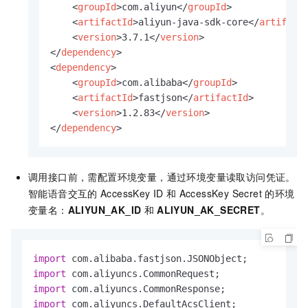
<
groupId
>
com.aliyun
</
groupId
>
<
artifactId
>
aliyun-java-sdk-core
</
artifact
<
version
>
3.7.1
</
version
>
</
dependency
>
<
dependency
>
<
groupId
>
com.alibaba
</
groupId
>
<
artifactId
>
fastjson
</
artifactId
>
<
version
>
1.2.83
</
version
>
</
dependency
>
调用接口前，需配置环境变量，通过环境变量读取访问凭证。
智能语音交互的
AccessKey ID
和
AccessKey Secret
的环境
变量名：
ALIYUN_AK_ID
和
ALIYUN_AK_SECRET
。
import
import
import
import