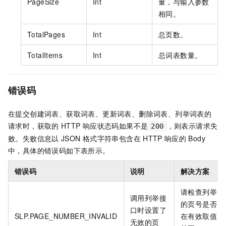
PageSize
Int
量，与输入参数
相同。
TotalPages
Int
总页数。
TotalItems
Int
总词表数量。
错误码
在提交创建词表、获取词表、更新词表、删除词表、列举词表的
请求时，获取的
HTTP
响应状态码如果不是
，则表示请求失
200
败。失败信息以
JSON
格式字符串包含在
HTTP
响应的
Body
中，具体的错误码如下表所示。
错误码
说明
解决方案
请检查列举
调用列举接
的页号是否
口时设置了
SLP.PAGE_NUMBER_INVALID
在有效取值
无效的页