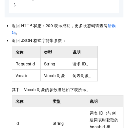
}
返回
HTTP
状态：200
表示成功，更多状态码请查阅
错误
码
。
返回
JSON
格式字符串参数：
名称
类型
说明
RequestId
String
请求
ID。
Vocab
Vocab
对象
词表对象。
其中，Vocab
对象的参数描述如下表所示。
名称
类型
说明
词表
ID（与创
建词表时获取的
Id
String
VocabId
相