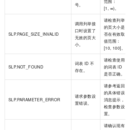
范围：
号。
[1, ∞)。
请检查列举
调用列举接
的页大小是
口时设置了
SLP.PAGE_SIZE_INVALID
否在有效取
无效的页大
值范围：
小。
[10, 100]。
请检查使用
词表
ID
不
SLP.NOT_FOUND
的词表
ID
存在。
是否正确。
请参考返回
的具体错误
请求参数设
SLP.PARAMETER_ERROR
消息提示，
置错误。
检查参数设
置。
请确认现有