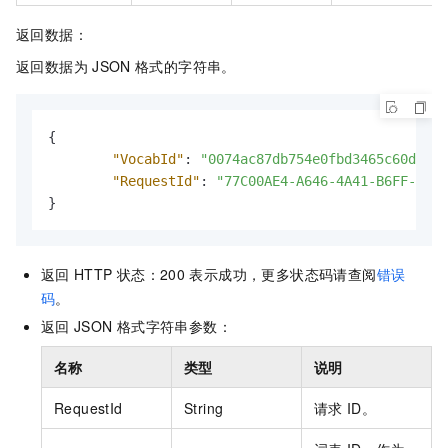
返回数据：
返回数据为
JSON
格式的字符串。
{
"VocabId"
:
"0074ac87db754e0fbd3465c60d86**
"RequestId"
:
"77C00AE4-A646-4A41-B6FF-F06C
}
返回
HTTP
状态：200
表示成功，更多状态码请查阅
错误
码
。
返回
JSON
格式字符串参数：
名称
类型
说明
RequestId
String
请求
ID。