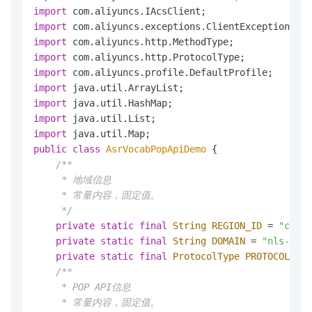
import
import
import
import
import
import
import
import
import
public
class
AsrVocabPopApiDemo
 {

/**

     * 地域信息

     * 常量内容，固定值。

     */
private
static
final
String
REGION_ID
=
"cn-sh
private
static
final
String
DOMAIN
=
"nls-slp.
private
static
final
ProtocolType
PROTOCOL_TYP
/**

     * POP API信息

     * 常量内容，固定值。
