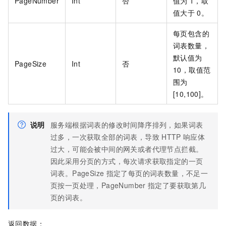
PageNumber
Int
否
值为
1，取
值大于
0。
每页包含的
词表数量，
默认值为
PageSize
Int
否
10，取值范
围为
[10,100]。
说明
服务端根据词表的修改时间降序排列，如果词表
过多，一次获取全部的词表，导致
HTTP
响应体
过大，可能会被中间的网关或者代理节点拦截。
因此采用分页的方式，每次请求获取指定的一页
词表。PageSize
指定了每页的词表数量，不足一
页按一页处理，PageNumber
指定了要获取第几
页的词表。
返回数据：