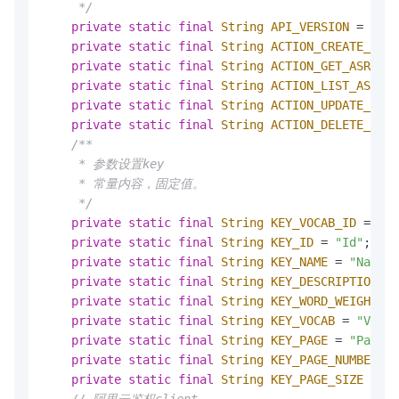
     */
private
static
final
String
API_VERSION
=
"201
private
static
final
String
ACTION_CREATE_ASR
private
static
final
String
ACTION_GET_ASR_VOC
private
static
final
String
ACTION_LIST_ASR_VO
private
static
final
String
ACTION_UPDATE_ASR_
private
static
final
String
ACTION_DELETE_ASR_
/**

     * 参数设置key

     * 常量内容，固定值。

     */
private
static
final
String
KEY_VOCAB_ID
=
"Vo
private
static
final
String
KEY_ID
=
"Id"
;

private
static
final
String
KEY_NAME
=
"Name"
;

private
static
final
String
KEY_DESCRIPTION
=
private
static
final
String
KEY_WORD_WEIGHTS
=
private
static
final
String
KEY_VOCAB
=
"Vocab
private
static
final
String
KEY_PAGE
=
"Page"
;

private
static
final
String
KEY_PAGE_NUMBER
=
private
static
final
String
KEY_PAGE_SIZE
=
"P