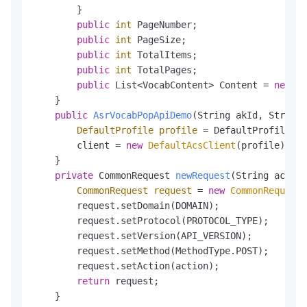
        }

public
int
 PageNumber;

public
int
 PageSize;

public
int
 TotalItems;

public
int
 TotalPages;

public
 List<VocabContent> Content = 
new
Ar
    }

public
AsrVocabPopApiDemo
(String akId, String 
DefaultProfile
profile
=
 DefaultProfile.ge
        client = 
new
DefaultAcsClient
(profile);

    }

private
 CommonRequest 
newRequest
(String action
CommonRequest
request
=
new
CommonRequest
(
        request.setDomain(DOMAIN);

        request.setProtocol(PROTOCOL_TYPE);

        request.setVersion(API_VERSION);

        request.setMethod(MethodType.POST);

        request.setAction(action);

return
 request;

    }
