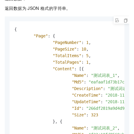
返回数据为
JSON
格式的字符串。
{
"Page"
:
{
"PageNumber"
:
1
,
"PageSize"
:
10
,
"TotalItems"
:
5
,
"TotalPages"
:
1
,
"Content"
:
[
{
"Name"
:
"测试词表_1"
,
"Md5"
:
"eafaaf1d73b17c9d35
"Description"
:
"测试词表描述
"CreateTime"
:
"2018-11-26 
"UpdateTime"
:
"2018-11-26 
"Id"
:
"266df2819a9d4d96a07
"Size"
:
323
}
,
{
"Name"
:
"测试词表_2"
,