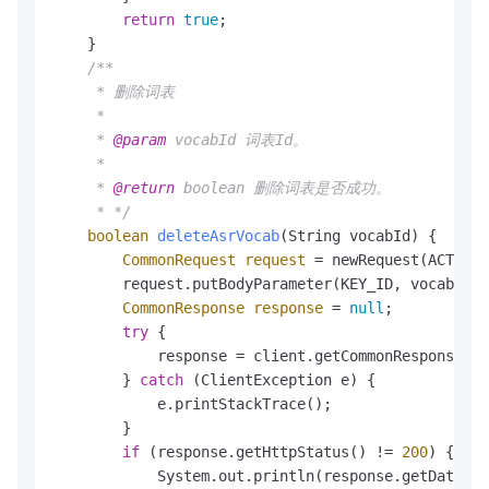
return
true
;

    }

/**

     * 删除词表

     *

     * 
@param
 vocabId 词表Id。

     *

     * 
@return
 boolean 删除词表是否成功。

     * */
boolean
deleteAsrVocab
(String vocabId)
 {

CommonRequest
request
=
 newRequest(ACTION_
        request.putBodyParameter(KEY_ID, vocabId);

CommonResponse
response
=
null
;

try
 {

            response = client.getCommonResponse(re
        } 
catch
 (ClientException e) {

            e.printStackTrace();

        }

if
 (response.getHttpStatus() != 
200
) {

            System.out.println(response.getData())