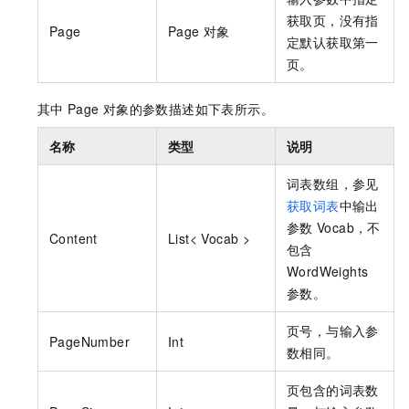
获取页，没有指
Page
Page
对象
定默认获取第一
页。
其中
Page
对象的参数描述如下表所示。
名称
类型
说明
词表数组，参见
获取词表
中输出
参数
Vocab，不
Content
List< Vocab >
包含
WordWeights
参数。
页号，与输入参
PageNumber
Int
数相同。
页包含的词表数