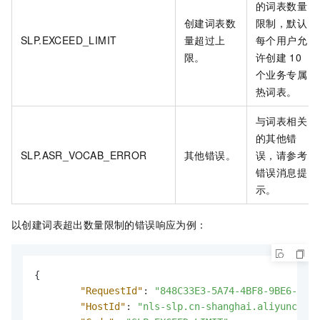
的词表数量
创建词表数
限制，默认
SLP.EXCEED_LIMIT
量超过上
每个用户允
限。
许创建
10
个业务专属
热词表。
与词表相关
的其他错
SLP.ASR_VOCAB_ERROR
其他错误。
误，请参考
错误消息提
示。
以创建词表超出数量限制的错误响应为例：
{
"RequestId"
:
"848C33E3-5A74-4BF8-9BE6-B785
"HostId"
:
"nls-slp.cn-shanghai.aliyuncs.co