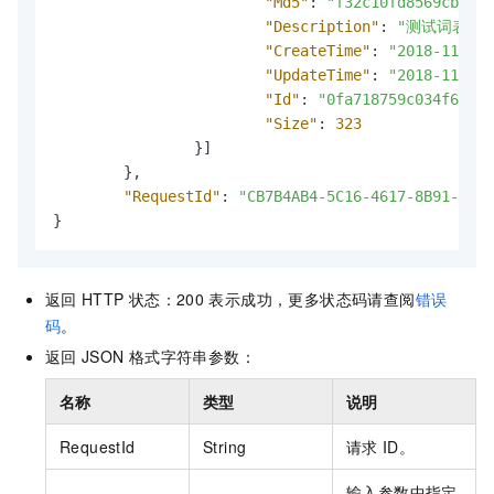
"Md5"
:
"f32c10fd8569cb3712
"Description"
:
"测试词表描述
"CreateTime"
:
"2018-11-26 
"UpdateTime"
:
"2018-11-26 
"Id"
:
"0fa718759c034f67bb3
"Size"
:
323
}
]
}
,
"RequestId"
:
"CB7B4AB4-5C16-4617-8B91-519A
}
返回
HTTP
状态：200
表示成功，更多状态码请查阅
错误
码
。
返回
JSON
格式字符串参数：
名称
类型
说明
RequestId
String
请求
ID。
输入参数中指定