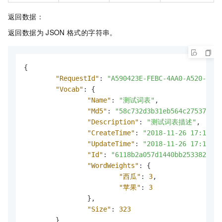
返回数据：
返回数据为
JSON
格式的字符串。
{
"RequestId"
:
"A590423E-FEBC-4AA0-A520-4DA7
"Vocab"
:
{
"Name"
:
"测试词表"
,
"Md5"
:
"58c732d3b31eb564c275371d46
"Description"
:
"测试词表描述"
,
"CreateTime"
:
"2018-11-26 17:19:40
"UpdateTime"
:
"2018-11-26 17:19:40
"Id"
:
"6118b2a057d1440bb253382a761
"WordWeights"
:
{
"西瓜"
:
3
,
"苹果"
:
3
}
,
"Size"
:
323
}