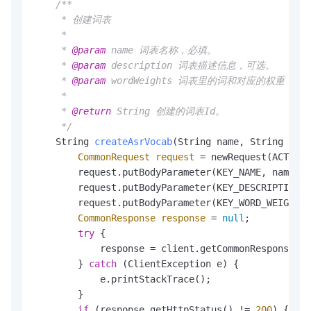
/**

     * 创建词表

     *

     * 
@param
 name 词表名称，必填。

     * 
@param
 description 词表描述信息，可选。

     * 
@param
 wordWeights 词表里的词和对应的权重，JS
     *

     * 
@return
 String 创建的词表Id。

     */
    String 
createAsrVocab
(String name, String desc
CommonRequest
request
=
 newRequest(ACTION_
        request.putBodyParameter(KEY_NAME, name);

        request.putBodyParameter(KEY_DESCRIPTION, 
        request.putBodyParameter(KEY_WORD_WEIGHTS,
CommonResponse
response
=
null
;

try
 {

            response = client.getCommonResponse(re
        } 
catch
 (ClientException e) {

            e.printStackTrace();

        }

if
 (response.getHttpStatus() != 
200
) {
