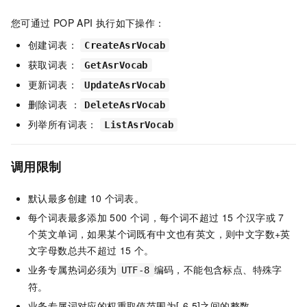
您可通过
POP API
执行如下操作：
创建词表：
CreateAsrVocab
获取词表：
GetAsrVocab
更新词表：
UpdateAsrVocab
删除词表 ：
DeleteAsrVocab
列举所有词表：
ListAsrVocab
调用限制
默认最多创建
10
个词表。
每个词表最多添加
500
个词，每个词不超过
15
个汉字或
7
个英文单词，如果某个词既有中文也有英文，则中文字数+英
文字母数总共不超过
15
个。
业务专属热词必须为
编码，不能包含标点、特殊字
UTF-8
符。
业务专属词对应的权重取值范围为[-6,5]之间的整数。