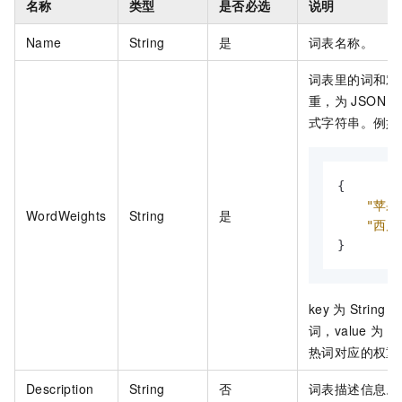
名称
类型
是否必选
说明
Name
String
是
词表名称。
词表里的词和对
重，为
JSON
式字符串。例如
{
"苹果
WordWeights
String
是
"西瓜
}
key
为
String
类
词，value
为
In
热词对应的权重
Description
String
否
词表描述信息。