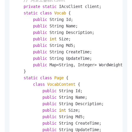
// 阿里云鉴权client
private
static
 IAcsClient client;

static
class
Vocab
 {

public
 String Id;

public
 String Name;

public
 String Description;

public
int
 Size;

public
 String Md5;

public
 String CreateTime;

public
 String UpdateTime;

public
 Map<String, Integer> WordWeights = 
    }

static
class
Page
 {

class
VocabContent
 {

public
 String Id;

public
 String Name;

public
 String Description;

public
int
 Size;

public
 String Md5;

public
 String CreateTime;

public
 String UpdateTime;
