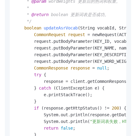
     * 
@param
 wordWeights 更新后的热词和权重。

     *

     * 
@return
 boolean 更新词表是否成功。

     */
boolean
updateAsrVocab
(String vocabId, String 
CommonRequest
request
=
 newRequest(ACTION_
        request.putBodyParameter(KEY_ID, vocabId);

        request.putBodyParameter(KEY_NAME, name);

        request.putBodyParameter(KEY_DESCRIPTION, 
        request.putBodyParameter(KEY_WORD_WEIGHTS,
CommonResponse
response
=
null
;

try
 {

            response = client.getCommonResponse(re
        } 
catch
 (ClientException e) {

            e.printStackTrace();

        }

if
 (response.getHttpStatus() != 
200
) {

            System.out.println(response.getData())
            System.out.println(
"更新词表失败，HTTP
return
false
;

        }
