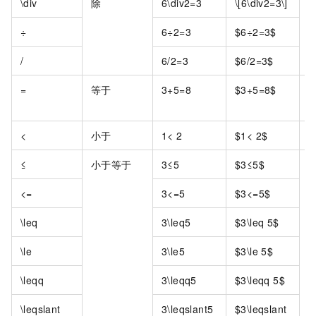
\div
除
6\div2=3
\[6\div2=3\]
÷
6÷2=3
$6÷2=3$
/
6/2=3
$6/2=3$
=
等于
3+5=8
$3+5=8$
<
小于
1< 2
$1< 2$
≤
小于等于
3≤5
$3≤5$
<=
3<=5
$3<=5$
\leq
3\leq5
$3\leq 5$
\le
3\le5
$3\le 5$
\leqq
3\leqq5
$3\leqq 5$
\leqslant
3\leqslant5
$3\leqslant