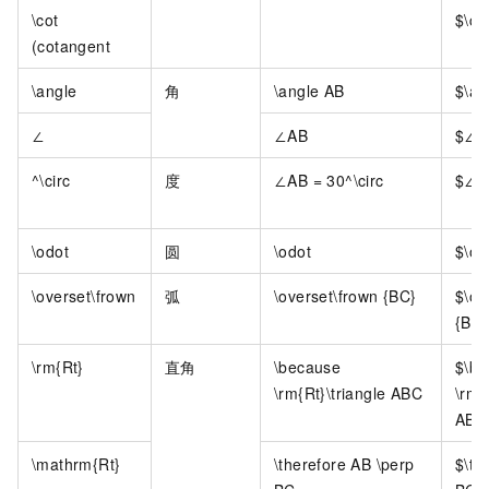
\cot
$\co
(cotangent
\angle
角
\angle AB
$\an
∠
∠AB
$∠A
^\circ
度
∠AB = 30^\circ
$∠AB
\odot
圆
\odot
$\od
\overset\frown
弧
\overset\frown {BC}
$\ov
{BC
\rm{Rt}
直角
\because
$\be
\rm{Rt}\triangle ABC
\rm{
ABC
\mathrm{Rt}
\therefore AB \perp
$\th