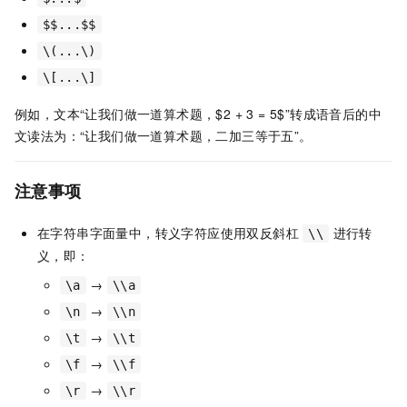
$$...$$
\(...\)
\[...\]
例如，文本“让我们做一道算术题，$2 + 3 = 5$”转成语音后的中
文读法为：“让我们做一道算术题，二加三等于五”。
注意事项
在字符串字面量中，转义字符应使用双反斜杠
进行转
\\
义，即：
→
\a
\\a
→
\n
\\n
→
\t
\\t
→
\f
\\f
→
\r
\\r