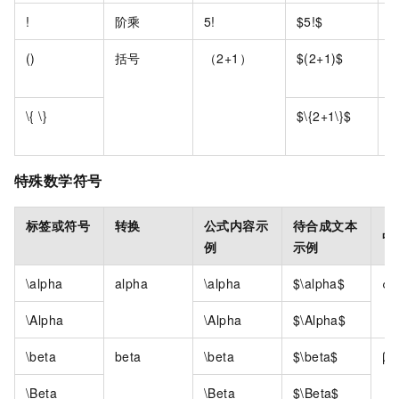
!
阶乘
5!
$5!$
()
括号
（2+1）
$(2+1)$
\{ \}
$\{2+1\}$
特殊数学符号
标签或符号
转换
公式内容示
待合成文本
中
例
示例
\alpha
alpha
\alpha
$\alpha$
α
\Alpha
\Alpha
$\Alpha$
\beta
beta
\beta
$\beta$
β
\Beta
\Beta
$\Beta$