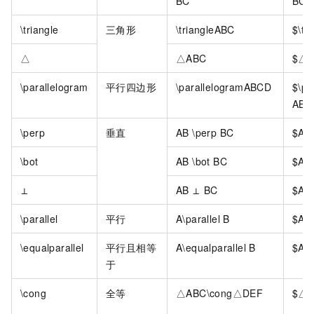
BC
BC$
\triangle
三角形
\triangleABC
$\tr
△
△ABC
$△A
\parallelogram
平行四边形
\parallelogramABCD
$\pa
ABC
\perp
垂直
AB \perp BC
$AB 
\bot
AB \bot BC
$AB 
⊥
AB ⊥ BC
$AB
\parallel
平行
A\parallel B
$A\p
\equalparallel
平行且相等
A\equalparallel B
$A\e
于
\cong
全等
△ABC\cong△DEF
$△A