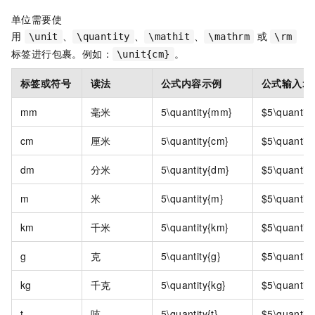
单位需要使
用
、
、
、
或
\unit
\quantity
\mathit
\mathrm
\rm
标签进行包裹。例如：
。
\unit{cm}
标签或符号
读法
公式内容示例
公式输入示
mm
毫米
5\quantity{mm}
$5\quantit
cm
厘米
5\quantity{cm}
$5\quantit
dm
分米
5\quantity{dm}
$5\quantit
m
米
5\quantity{m}
$5\quantit
km
千米
5\quantity{km}
$5\quantit
g
克
5\quantity{g}
$5\quantity
kg
千克
5\quantity{kg}
$5\quantity
t
吨
5\quantity{t}
$5\quantity