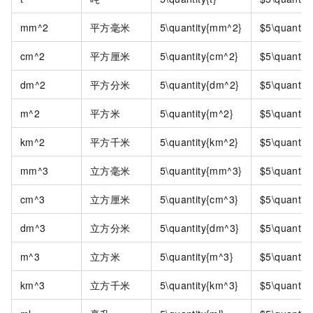
mm^2
平方毫米
5\quantity{mm^2}
$5\quantit
cm^2
平方厘米
5\quantity{cm^2}
$5\quantit
dm^2
平方分米
5\quantity{dm^2}
$5\quantit
m^2
平方米
5\quantity{m^2}
$5\quantit
km^2
平方千米
5\quantity{km^2}
$5\quantit
mm^3
立方毫米
5\quantity{mm^3}
$5\quantit
cm^3
立方厘米
5\quantity{cm^3}
$5\quantit
dm^3
立方分米
5\quantity{dm^3}
$5\quantit
m^3
立方米
5\quantity{m^3}
$5\quantit
km^3
立方千米
5\quantity{km^3}
$5\quantit