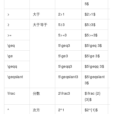
5$
>
大于
2>1
$2>1$
≥
大于等于
5≥3
$5≥3$
>=
5>=3
$5>=3$
\geq
5\geq3
$5\geq 3$
\ge
5\ge3
$5\ge 3$
\geqq
5\geqq3
$5\geqq 3$
\geqslant
5\geqslant3
$5\geqslant
3$
\frac
分数
2\frac3
$\frac {2}
{3}$
^
次方
2^1
$2^{1}$