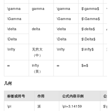
\gamma
gamma
\gamma
$\gamma$
γ
\Gamma
\Gamma
$\Gamma$
\delta
delta
\delta
$\delta$
Δ
\Delta
\Delta
$\Delta$
\infty
无穷大
\infty
$\infty$
无
（中）
∞
infty
∞
$∞$
（英）
几何
标签或符号
作用
公式内容示例
公式
\pi
派
\pi=3.14159
$\pi