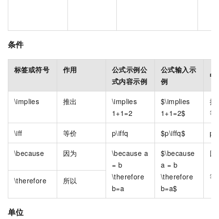
条件
标签或符号
作用
公式示例公
公式输入示
中
式内容示例
例
\implies
推出
\implies
$\implies
推
1+1=2
1+1=2$
等
\iff
等价
p\iffq
$p\iffq$
p
\because
因为
\because a
$\because
因
= b
a = b
b
\therefore
\therefore
等
\therefore
所以
b=a
b=a$
单位