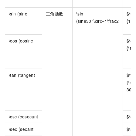
\sin (sine
三角函数
\sin
$\si
(sine30^\circ=1\frac2
{1}{
\cos (cosine
$\co
{\sqr
\tan (tangent
$\ta
{\si
30^\
\csc (cosecant
$\cs
\sec (secant
$\se