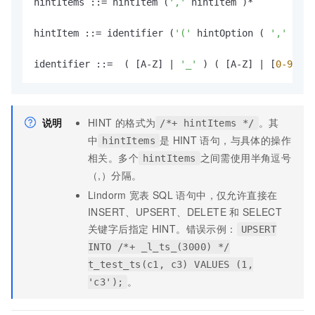
hintItems ::
=
 hintItem (
','
 hintItem )
*
hintItem ::
=
 identifier (
'('
 hintOption ( 
','
 hint
identifier ::
=
  ( [A
-
Z] 
|
'_'
 ) ( [A
-
Z] 
|
 [
0
-9
] 
|
说明
HINT
的格式为
。其
/*+ hintItems */
中
是
HINT
语句，与具体的操作
hintItems
相关。多个
之间需使用半角逗号
hintItems
（,）分隔。
Lindorm
宽表
SQL
语句中，仅允许直接在
INSERT、UPSERT、DELETE
和
SELECT
关键字后指定
HINT。错误示例：
UPSERT
INTO /*+ _l_ts_(3000) */
t_test_ts(c1, c3) VALUES (1,
。
'c3');