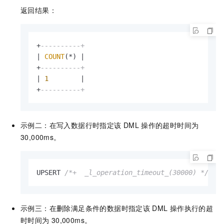
返回结果：
+
----------+
|
COUNT
(
*
) 
|
+
----------+
|
1
|
+
----------+
示例二：在写入数据行时指定该
DML
操作的超时时间为
30,000ms。
UPSERT 
/*+  _l_operation_timeout_(30000) */
IN
示例三：在删除满足条件的数据时指定该
DML
操作执行的超
时时间为
30,000ms。