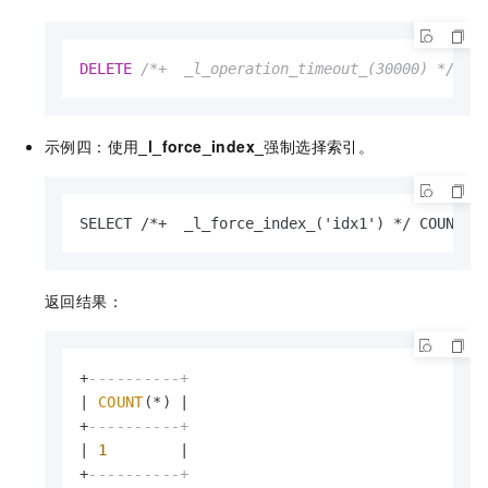
DELETE
/*+  _l_operation_timeout_(30000) */
FR
示例四：使用
_l_force_index_
强制选择索引。
SELECT /*+  _l_force_index_('idx1') */ COU
返回结果：
+
----------+
|
COUNT
(
*
) 
|
+
----------+
|
1
|
+
----------+