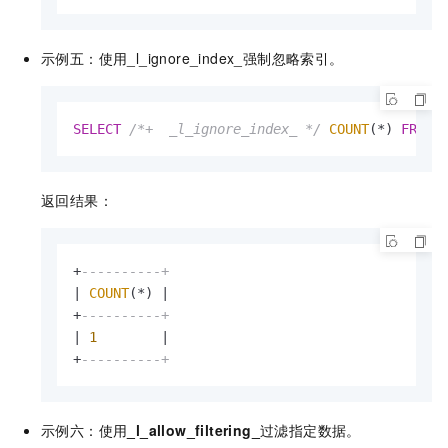
示例五：使用_l_ignore_index_强制忽略索引。
SELECT
/*+  _l_ignore_index_ */
COUNT
(
*
) 
FROM
 
返回结果：
+
----------+
|
COUNT
(
*
) 
|
+
----------+
|
1
|
+
----------+
示例六：使用
_l_allow_filtering_
过滤指定数据。