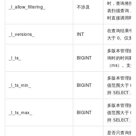
时，查询将报
_l_allow_filtering_
不涉及
表扫描查询，
时直接调用即
在查询结果中
_l_versions_
INT
大于
0。仅支
多版本管理的
_l_ts_
BIGINT
询时的时间戳
（ms）。支持
多版本管理的
_l_ts_min_
BIGINT
值范围大于
0
持
。
SELECT
多版本管理的
_l_ts_max_
BIGINT
值范围大于
0
持
。
SELECT
是否只查询热