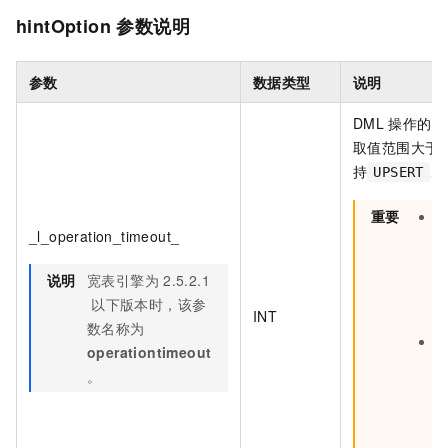
hintOption
参数说明
参数
数据类型
说明
DML
操作的执
取值范围大于
持
、
UPSERT
重要
_l_operation_timeout_
2
说明
宽表引擎为
2.5.2.1
以下版本时，该参
INT
数名称为
_
operationtimeout
。
_