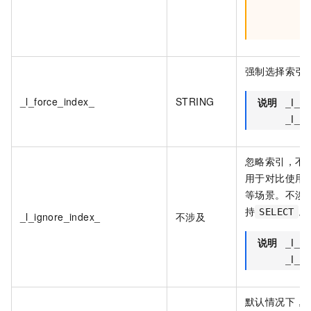
)
*
强制选择索引
_l_force_index_
STRING
说明
_l_f
_l_i
忽略索引，不
用于对比使用
等场景。不涉
持
。
SELECT
_l_ignore_index_
不涉及
说明
_l_i
_l_f
默认情况下，