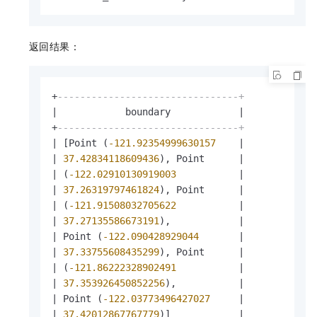
返回结果：
+
--------------------------------+
|
            boundary            
|
+
--------------------------------+
|
 [Point (
-121.92354999630157
|
|
37.42834118609436
), Point      
|
|
 (
-122.02910130919003
|
|
37.26319797461824
), Point      
|
|
 (
-121.91508032705622
|
|
37.27135586673191
),            
|
|
 Point (
-122.090428929044
|
|
37.33755608435299
), Point      
|
|
 (
-121.86222328902491
|
|
37.353926450852256
),           
|
|
 Point (
-122.03773496427027
|
|
37.42012867767779
)]            
|