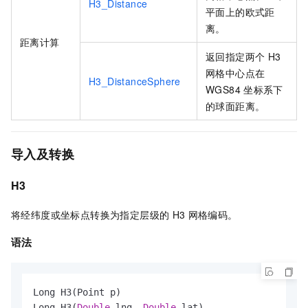
H3_Distance
平面上的欧式距
离。
距离计算
返回指定两个
H3
网格中心点在
H3_DistanceSphere
WGS84
坐标系下
的球面距离。
导入及转换
H3
将经纬度或坐标点转换为指定层级的
H3
网格编码。
语法
Long H3(Point p)

Long H3(
Double
 lng, 
Double
 lat)
