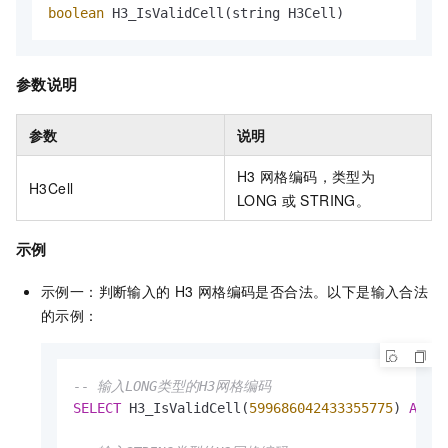
boolean
 H3_IsValidCell(string H3Cell)
参数说明
参数
说明
H3
网格编码，类型为
H3Cell
LONG
或
STRING。
示例
示例一：判断输入的
H3
网格编码是否合法。以下是输入合法
的示例：
-- 输入LONG类型的H3网格编码
SELECT
 H3_IsValidCell(
599686042433355775
) 
AS
 is