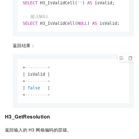
SELECT
 H3_IsValidCell(
''
) 
AS
 isValid;

-- 输入NULL
SELECT
 H3_IsValidCell(
NULL
) 
AS
 isValid;
返回结果：
+
---------+
|
 isValid 
|
+
---------+
|
false
|
+
---------+
H3_GetResolution
返回输入的
H3
网格编码的层级。