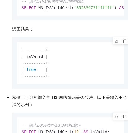
-- 输入STRING类型的H3网格编码
SELECT
 H3_IsValidCell(
'85283473fffffff'
) 
AS
 is
返回结果：
+
---------+
|
 isValid 
|
+
---------+
|
true
|
+
---------+
示例二：判断输入的
H3
网格编码是否合法。以下是输入不合
法的示例：
-- 输入LONG类型的H3网格编码
SELECT
 H3_IsValidCell(
12
) 
AS
 isValid;
