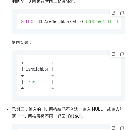
的两个
H3
网格在空间上是否邻近。
SELECT
 H3_AreNeighborCells(
'86754e66fffffff'
,
'
返回结果：
+
------------+
|
 isNeighbor 
|
+
------------+
|
true
|
+
------------+
示例三：输入的
H3
网格编码不合法、输入
NULL，或输入的
两个
H3
网格层级不同，返回
。
false