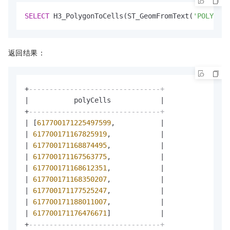
SELECT
 H3_PolygonToCells(ST_GeomFromText(
'POLYGON(
返回结果：
+
--------------------------------+
|
           polyCells            
|
+
--------------------------------+
|
 [
617700171225497599
,           
|
|
617700171167825919
,            
|
|
617700171168874495
,            
|
|
617700171167563775
,            
|
|
617700171168612351
,            
|
|
617700171168350207
,            
|
|
617700171177525247
,            
|
|
617700171188011007
,            
|
|
617700171176476671
]            
|
+
--------------------------------+