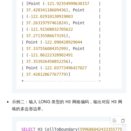
|
 [Point (
-121.92354999630157
|
|
37.42834118609436
), Point      
|
|
 (
-122.02910130919003
|
|
37.26319797461824
), Point      
|
|
 (
-121.91508032705622
|
|
37.27135586673191
),            
|
|
 Point (
-122.090428929044
|
|
37.33755608435299
), Point      
|
|
 (
-121.86222328902491
|
|
37.353926450852256
),           
|
|
 Point (
-122.03773496427027
|
|
37.42012867767779
)]            
|
+
--------------------------------+
示例二：输入
LONG
类型的
H3
网格编码，输出对应
H3
网
格的多边形边界。
SELECT
 H3_CellToBoundary(
599686042433355775
) 
A