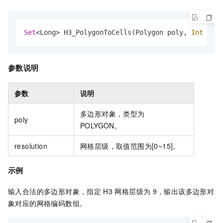
Set
<
Long
>
 H3_PolygonToCells(Polygon poly, 
Int
 reso
参数说明
参数
说明
多边形对象，类型为
poly
POLYGON。
resolution
网格层级，取值范围为[0~15]。
示例
输入合法的多边形对象，指定
H3
网格层级为
9，输出该多边形对
象对应的网格编码数组。